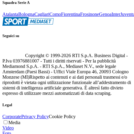
Squadra Serie A
Atalanta
Bologna
Cagliari
Como
Fiorentina
Frosinone
Genoa
Inter
Juvent
Seguici su
Copyright © 1999-
2026
RTI S.p.A. Business Digital -
P.Iva 03976881007 - Tutti i diritti riservati - Per la pubblicità
Mediamond S.p.A. - RTI S.p.A., Mediaset N.V., sede legale
Amsterdam (Paesi Bassi) - Uffici Viale Europa 46, 20093 Cologno
Monzese (MI)
Rispetto ai contenuti e ai dati personali trasmessi e/o
riprodotti è vietata ogni utilizzazione funzionale all’addestramento di
sistemi di intelligenza artificiale generativa. È altresì fatto divieto
espresso di utilizzare mezzi automatizzati di data scraping.
Legal
Corporate
Privacy Policy
Cookie Policy
Media
Video
Foto