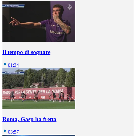
Il tempo di sognare
01:34
Roma, Gasp ha fretta
03:57