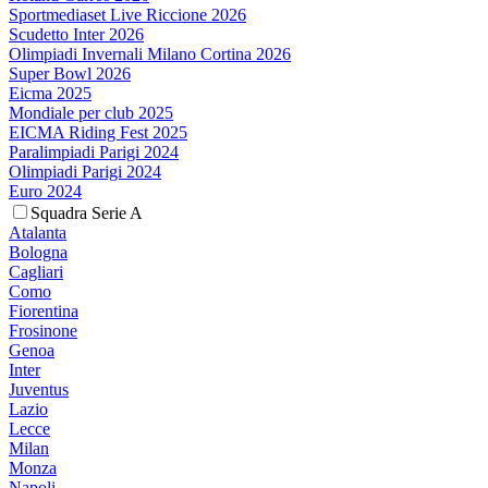
Sportmediaset Live Riccione 2026
Scudetto Inter 2026
Olimpiadi Invernali Milano Cortina 2026
Super Bowl 2026
Eicma 2025
Mondiale per club 2025
EICMA Riding Fest 2025
Paralimpiadi Parigi 2024
Olimpiadi Parigi 2024
Euro 2024
Squadra Serie A
Atalanta
Bologna
Cagliari
Como
Fiorentina
Frosinone
Genoa
Inter
Juventus
Lazio
Lecce
Milan
Monza
Napoli