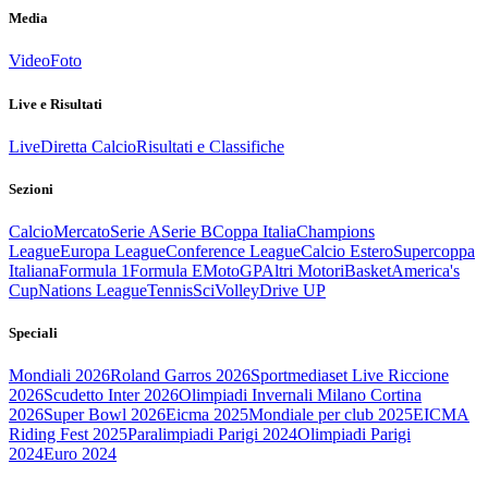
Media
Video
Foto
Live e Risultati
Live
Diretta Calcio
Risultati e Classifiche
Sezioni
Calcio
Mercato
Serie A
Serie B
Coppa Italia
Champions
League
Europa League
Conference League
Calcio Estero
Supercoppa
Italiana
Formula 1
Formula E
MotoGP
Altri Motori
Basket
America's
Cup
Nations League
Tennis
Sci
Volley
Drive UP
Speciali
Mondiali 2026
Roland Garros 2026
Sportmediaset Live Riccione
2026
Scudetto Inter 2026
Olimpiadi Invernali Milano Cortina
2026
Super Bowl 2026
Eicma 2025
Mondiale per club 2025
EICMA
Riding Fest 2025
Paralimpiadi Parigi 2024
Olimpiadi Parigi
2024
Euro 2024