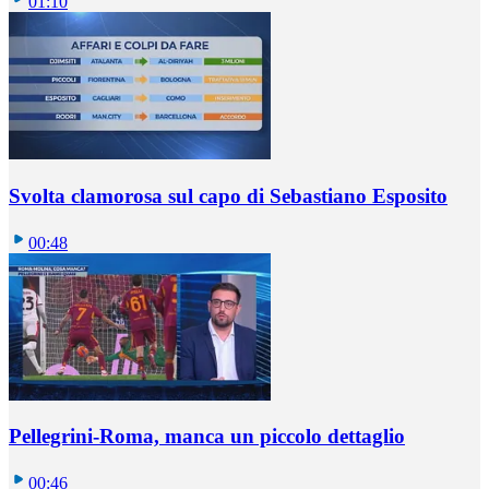
01:10
Svolta clamorosa sul capo di Sebastiano Esposito
00:48
Pellegrini-Roma, manca un piccolo dettaglio
00:46