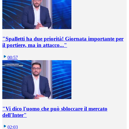
"Spalletti ha due priorità! Giornata importante per
il portiere, ma in attacco..."
00:57
"Vi dico l'uomo che può sbloccare il mercato
dell'Inter"
02:03