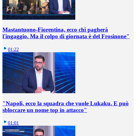
Mastantuono-Fiorentina, ecco chi pagherà
l'ingaggio. Ma il colpo di giornata è del Frosinone"
01:22
"Napoli, ecco la squadra che vuole Lukaku. E può
sbloccare un nome top in attacco"
01:01