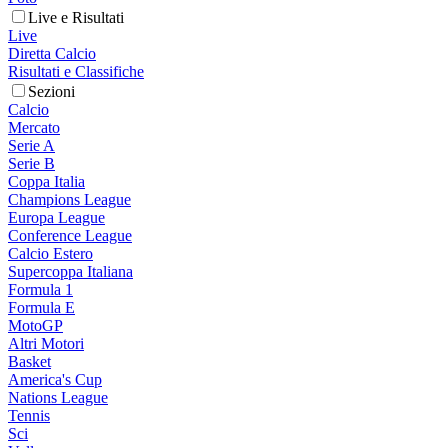
Live e Risultati
Live
Diretta Calcio
Risultati e Classifiche
Sezioni
Calcio
Mercato
Serie A
Serie B
Coppa Italia
Champions League
Europa League
Conference League
Calcio Estero
Supercoppa Italiana
Formula 1
Formula E
MotoGP
Altri Motori
Basket
America's Cup
Nations League
Tennis
Sci