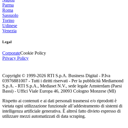
Parma
Roma
Sassuolo
Torino
Udinese
Venezia
Legal
Corporate
Cookie Policy
Privacy Policy
Copyright © 1999-
2026
RTI S.p.A. Business Digital - P.Iva
03976881007 - Tutti i diritti riservati - Per la pubblicità Mediamond
S.p.A. - RTI S.p.A., Mediaset N.V., sede legale Amsterdam (Paesi
Bassi) - Uffici Viale Europa 46, 20093 Cologno Monzese (MI)
Rispetto ai contenuti e ai dati personali trasmessi e/o riprodotti è
vietata ogni utilizzazione funzionale all’addestramento di sistemi di
intelligenza artificiale generativa. È altresì fatto divieto espresso di
utilizzare mezzi automatizzati di data scraping.