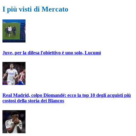
I più visti di Mercato
Juve, per la difesa l'obiettivo è uno solo, Lucumì
Real Madrid, colpo Diomandé: ecco la top 10 degli acquisti più
costosi della storia dei Blancos