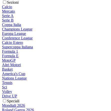
Sezioni
Calcio
Mercato
Serie A
Serie B
Coppa Italia
Champions League
Europa League
Conference League
Calcio Estero
Supercoppa Italiana
Formula 1
Formula E
MotoGP
Altri Motori
Basket
America's Cup
Nations League
Tennis
Sci
Volley
Drive UP
Speciali
Mondiali 2026
Roland Garros 2026