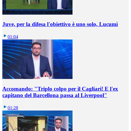
Juve, per la difesa l'obiettivo è uno solo, Lucumì
01:04
Accomando: "Triplo colpo per il Cagliari! E l'ex
capitano del Barcellona passa al Liverpool"
01:28