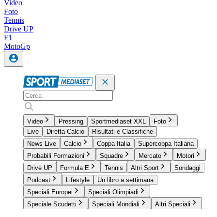
Video
Foto
Tennis
Drive UP
F1
MotoGp
Video
Pressing
Sportmediaset XXL
Foto
Live
Diretta Calcio
Risultati e Classifiche
News Live
Calcio
Coppa Italia
Supercoppa Italiana
Probabili Formazioni
Squadre
Mercato
Motori
Drive UP
Formula E
Tennis
Altri Sport
Sondaggi
Podcast
Lifestyle
Un libro a settimana
Speciali Europei
Speciali Olimpiadi
Speciale Scudetti
Speciali Mondiali
Altri Speciali