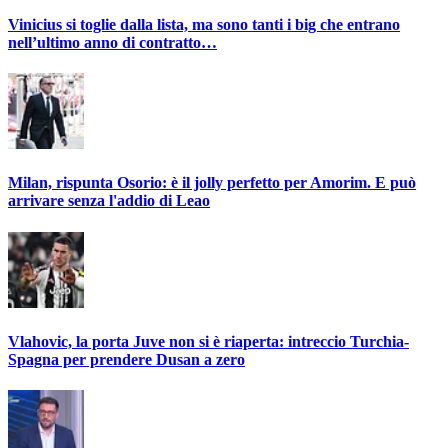
Vinicius si toglie dalla lista, ma sono tanti i big che entrano
nell’ultimo anno di contratto…
Milan, rispunta Osorio: è il jolly perfetto per Amorim. E può
arrivare senza l'addio di Leao
Vlahovic, la porta Juve non si è riaperta: intreccio Turchia-
Spagna per prendere Dusan a zero