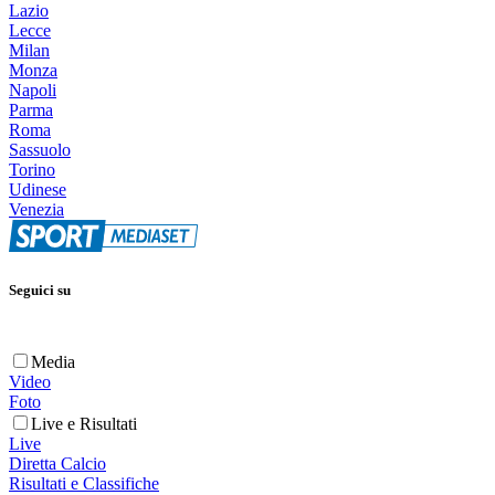
Lazio
Lecce
Milan
Monza
Napoli
Parma
Roma
Sassuolo
Torino
Udinese
Venezia
Seguici su
Media
Video
Foto
Live e Risultati
Live
Diretta Calcio
Risultati e Classifiche