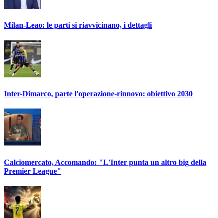
Milan-Leao: le parti si riavvicinano, i dettagli
Inter-Dimarco, parte l'operazione-rinnovo: obiettivo 2030
Calciomercato, Accomando: "L'Inter punta un altro big della
Premier League"