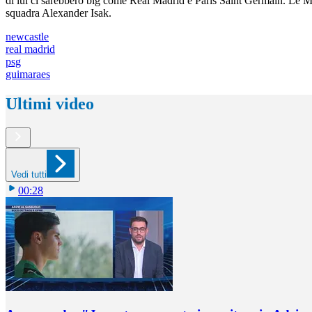
di lui ci sarebbero big come Real Madrid e Paris Saint Germain. Le Mer
squadra Alexander Isak.
newcastle
real madrid
psg
guimaraes
Ultimi video
Vedi tutti
00:28