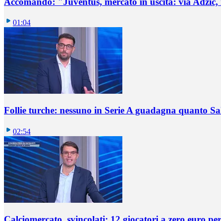
Accomando: "Juventus, mercato in uscita: via Adzic,
01:04
Follie turche: nessuno in Serie A guadagna quanto S
02:54
Calciomercato, svincolati: 12 giocatori a zero euro pe