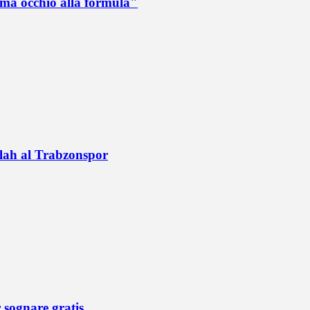
 ma occhio alla formula"
alah al Trabzonspor
r sognare gratis