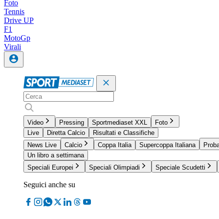
Foto
Tennis
Drive UP
F1
MotoGp
Virali
Video
Pressing
Sportmediaset XXL
Foto
Live
Diretta Calcio
Risultati e Classifiche
News Live
Calcio
Coppa Italia
Supercoppa Italiana
Proba
Un libro a settimana
Speciali Europei
Speciali Olimpiadi
Speciale Scudetti
Seguici anche su