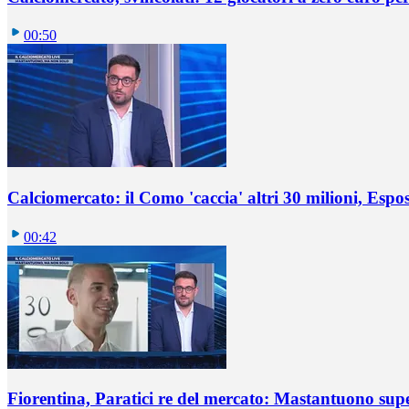
00:50
Calciomercato: il Como 'caccia' altri 30 milioni, Espos
00:42
Fiorentina, Paratici re del mercato: Mastantuono sup