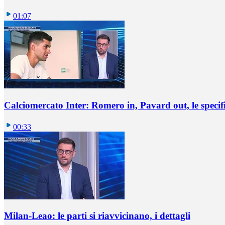
01:07
Calciomercato Inter: Romero in, Pavard out, le specif
00:33
Milan-Leao: le parti si riavvicinano, i dettagli