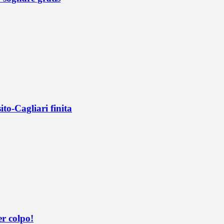
ito-Cagliari finita
er colpo!