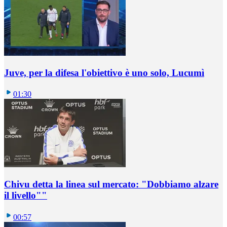
Juve, per la difesa l'obiettivo è uno solo, Lucumì
01:30
Chivu detta la linea sul mercato: "Dobbiamo alzare
il livello""
00:57