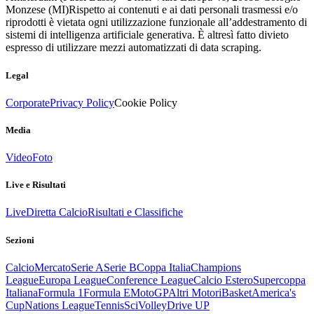
Monzese (MI)
Rispetto ai contenuti e ai dati personali trasmessi e/o
riprodotti è vietata ogni utilizzazione funzionale all’addestramento di
sistemi di intelligenza artificiale generativa. È altresì fatto divieto
espresso di utilizzare mezzi automatizzati di data scraping.
Legal
Corporate
Privacy Policy
Cookie Policy
Media
Video
Foto
Live e Risultati
Live
Diretta Calcio
Risultati e Classifiche
Sezioni
Calcio
Mercato
Serie A
Serie B
Coppa Italia
Champions
League
Europa League
Conference League
Calcio Estero
Supercoppa
Italiana
Formula 1
Formula E
MotoGP
Altri Motori
Basket
America's
Cup
Nations League
Tennis
Sci
Volley
Drive UP