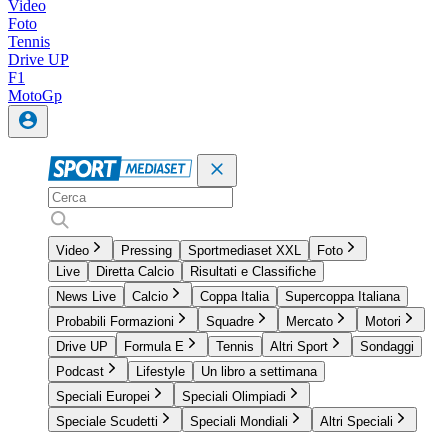
Video
Foto
Tennis
Drive UP
F1
MotoGp
Video
Pressing
Sportmediaset XXL
Foto
Live
Diretta Calcio
Risultati e Classifiche
News Live
Calcio
Coppa Italia
Supercoppa Italiana
Probabili Formazioni
Squadre
Mercato
Motori
Drive UP
Formula E
Tennis
Altri Sport
Sondaggi
Podcast
Lifestyle
Un libro a settimana
Speciali Europei
Speciali Olimpiadi
Speciale Scudetti
Speciali Mondiali
Altri Speciali