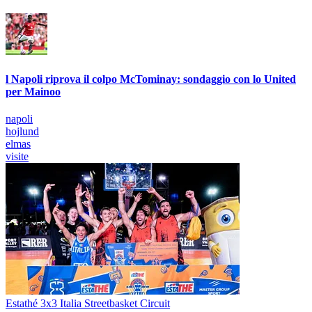
l Napoli riprova il colpo McTominay: sondaggio con lo United
per Mainoo
napoli
hojlund
elmas
visite
Estathé 3x3 Italia Streetbasket Circuit