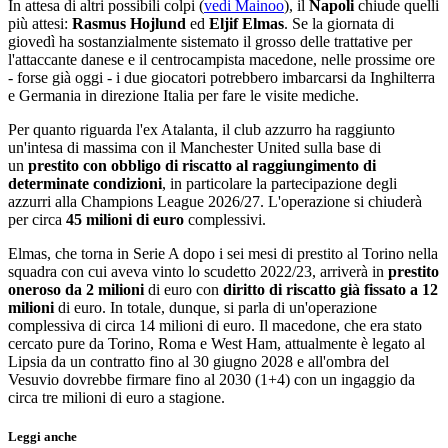
In attesa di altri possibili colpi (
vedi Mainoo
), il
Napoli
chiude quelli
più attesi:
Rasmus Hojlund
ed
Eljif Elmas
. Se la giornata di
giovedì ha sostanzialmente sistemato il grosso delle trattative per
l'attaccante danese e il centrocampista macedone, nelle prossime ore
- forse già oggi - i due giocatori potrebbero imbarcarsi da Inghilterra
e Germania in direzione Italia per fare le visite mediche.
Per quanto riguarda l'ex Atalanta, il club azzurro ha raggiunto
un'intesa di massima con il Manchester United sulla base di
un
prestito con obbligo di riscatto al raggiungimento di
determinate condizioni
, in particolare la partecipazione degli
azzurri alla Champions League 2026/27. L'operazione si chiuderà
per circa
45 milioni di euro
complessivi.
Elmas, che torna in Serie A dopo i sei mesi di prestito al Torino nella
squadra con cui aveva vinto lo scudetto 2022/23, arriverà in
prestito
oneroso da 2 milioni
di euro con
diritto di riscatto già fissato a 12
milioni
di euro. In totale, dunque, si parla di un'operazione
complessiva di circa 14 milioni di euro. Il macedone, che era stato
cercato pure da Torino, Roma e West Ham, attualmente è legato al
Lipsia da un contratto fino al 30 giugno 2028 e all'ombra del
Vesuvio dovrebbe firmare fino al 2030 (1+4) con un ingaggio da
circa tre milioni di euro a stagione.
Leggi anche