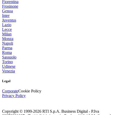
Fiorentina
Frosinone
Genoa
Inter
Juventus
Lazio
Lecce
Milan
Monza
Napoli
Parma
Roma
Sassuolo
Torino
Udinese
Venezia
Legal
Corporate
Cookie Policy
Privacy Policy
Copyright © 1999-
2026
RTI S.p.A. Business Digital - P.Iva