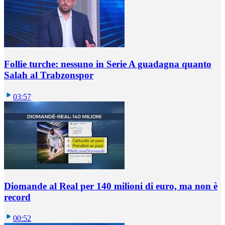
Follie turche: nessuno in Serie A guadagna quanto
Salah al Trabzonspor
03:57
Diomande al Real per 140 milioni di euro, ma non è
record
00:52