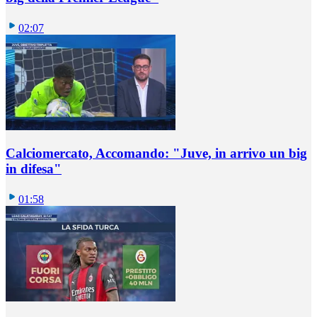
02:07
Calciomercato, Accomando: "Juve, in arrivo un big
in difesa"
01:58