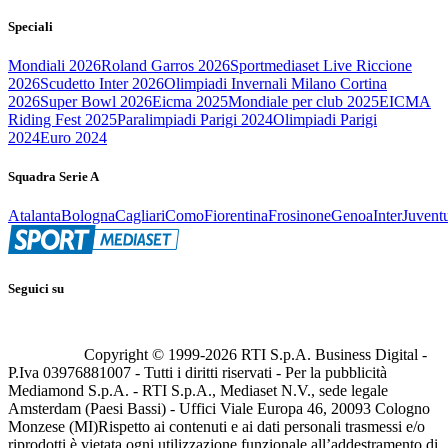
Speciali
Mondiali 2026
Roland Garros 2026
Sportmediaset Live Riccione
2026
Scudetto Inter 2026
Olimpiadi Invernali Milano Cortina
2026
Super Bowl 2026
Eicma 2025
Mondiale per club 2025
EICMA
Riding Fest 2025
Paralimpiadi Parigi 2024
Olimpiadi Parigi
2024
Euro 2024
Squadra Serie A
Atalanta
Bologna
Cagliari
Como
Fiorentina
Frosinone
Genoa
Inter
Juvent
Seguici su
Copyright © 1999-
2026
RTI S.p.A. Business Digital -
P.Iva 03976881007 - Tutti i diritti riservati - Per la pubblicità
Mediamond S.p.A. - RTI S.p.A., Mediaset N.V., sede legale
Amsterdam (Paesi Bassi) - Uffici Viale Europa 46, 20093 Cologno
Monzese (MI)
Rispetto ai contenuti e ai dati personali trasmessi e/o
riprodotti è vietata ogni utilizzazione funzionale all’addestramento di