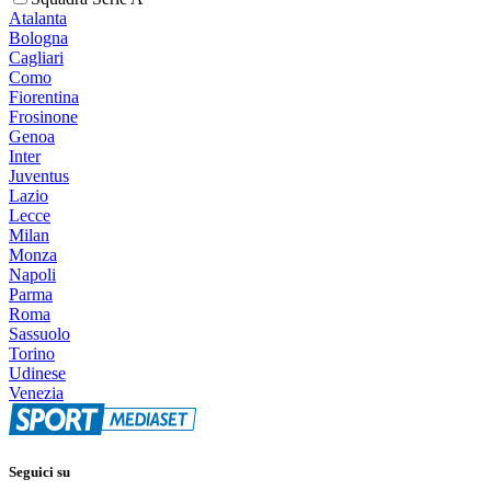
Atalanta
Bologna
Cagliari
Como
Fiorentina
Frosinone
Genoa
Inter
Juventus
Lazio
Lecce
Milan
Monza
Napoli
Parma
Roma
Sassuolo
Torino
Udinese
Venezia
Seguici su