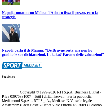
Napoli, contatto con Molina: l’Atletico fissa il prezzo, ecco la
strategia
Napoli, parla il ds Manna: "De Bruyne resta, ma non ho
gradito le sue dichiarazioni. Lukaku? Faremo delle valutazioni"
Seguici su
Copyright © 1999-
2026
RTI S.p.A. Business Digital -
P.Iva 03976881007 - Tutti i diritti riservati - Per la pubblicità
Mediamond S.p.A. - RTI S.p.A., Mediaset N.V., sede legale
Amsterdam (Paesi Bassi) - Uffici Viale Europa 46, 20093 Cologno