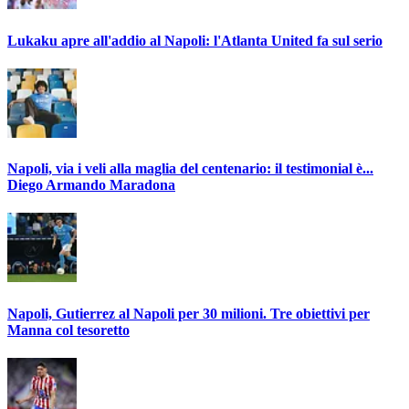
Lukaku apre all'addio al Napoli: l'Atlanta United fa sul serio
Napoli, via i veli alla maglia del centenario: il testimonial è...
Diego Armando Maradona
Napoli, Gutierrez al Napoli per 30 milioni. Tre obiettivi per
Manna col tesoretto