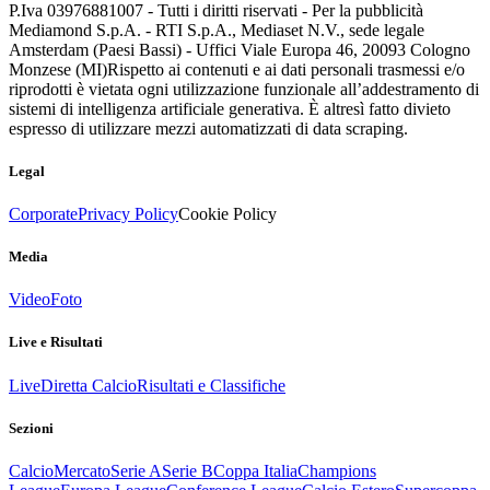
P.Iva 03976881007 - Tutti i diritti riservati - Per la pubblicità
Mediamond S.p.A. - RTI S.p.A., Mediaset N.V., sede legale
Amsterdam (Paesi Bassi) - Uffici Viale Europa 46, 20093 Cologno
Monzese (MI)
Rispetto ai contenuti e ai dati personali trasmessi e/o
riprodotti è vietata ogni utilizzazione funzionale all’addestramento di
sistemi di intelligenza artificiale generativa. È altresì fatto divieto
espresso di utilizzare mezzi automatizzati di data scraping.
Legal
Corporate
Privacy Policy
Cookie Policy
Media
Video
Foto
Live e Risultati
Live
Diretta Calcio
Risultati e Classifiche
Sezioni
Calcio
Mercato
Serie A
Serie B
Coppa Italia
Champions