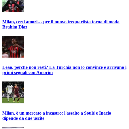
Milan, certi amori… per il nuovo trequartista torna di moda
Brahim Diaz
Leao, perché non resti? La Turchia non lo convince e arrivano i
primi segnali con Amorim
Milan, è un mercato a incastro: l'assalto a Soulé e Inacio
dipende da due uscite