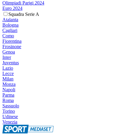
Olimpiadi Parigi 2024
Euro 2024
Squadra Serie A
Atalanta
Bologna
Cagliari
Como
Fiorentina
Frosinone
Genoa
Inter
Juventus
Lazio
Lecce
Milan
Monza
Napoli
Parma
Roma
Sassuolo
Torino
Udinese
Venezia