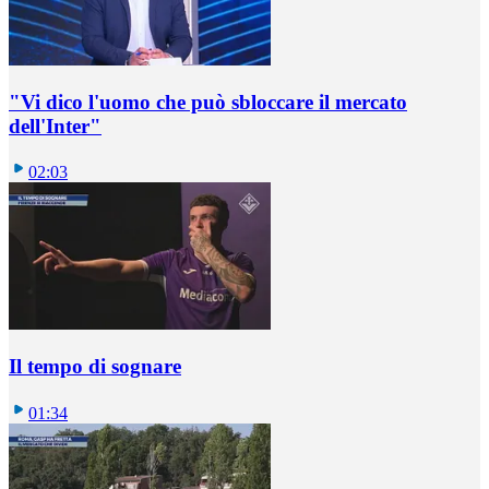
"Vi dico l'uomo che può sbloccare il mercato
dell'Inter"
02:03
Il tempo di sognare
01:34