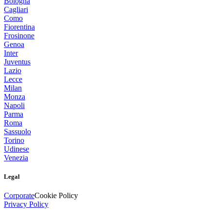
Bologna
Cagliari
Como
Fiorentina
Frosinone
Genoa
Inter
Juventus
Lazio
Lecce
Milan
Monza
Napoli
Parma
Roma
Sassuolo
Torino
Udinese
Venezia
Legal
Corporate
Cookie Policy
Privacy Policy