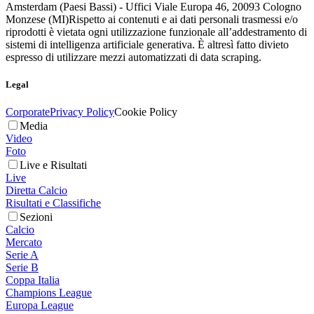
Amsterdam (Paesi Bassi) - Uffici Viale Europa 46, 20093 Cologno
Monzese (MI)
Rispetto ai contenuti e ai dati personali trasmessi e/o
riprodotti è vietata ogni utilizzazione funzionale all’addestramento di
sistemi di intelligenza artificiale generativa. È altresì fatto divieto
espresso di utilizzare mezzi automatizzati di data scraping.
Legal
Corporate
Privacy Policy
Cookie Policy
Media
Video
Foto
Live e Risultati
Live
Diretta Calcio
Risultati e Classifiche
Sezioni
Calcio
Mercato
Serie A
Serie B
Coppa Italia
Champions League
Europa League