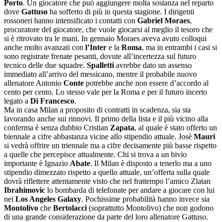
Porto
. Un giocatore che può aggiungere molta sostanza nel reparto
dove
Gattuso
ha sofferto di più in questa stagione. I dirigenti
rossoneri hanno intensificato i contatti con
Gabriel Moraes
,
procuratore del giocatore, che vuole giocarsi al meglio il tesoro che
si è ritrovato tra le mani. In gennaio Moraes aveva avuto colloqui
anche molto avanzati con
l’Inter
e la
Roma
, ma in entrambi i casi si
sono registrate frenate pesanti, dovute all’incertezza sul futuro
tecnico delle due squadre.
Spalletti
avrebbe dato un assenso
immediato all’arrivo del messicano, mentre il probabile nuovo
allenatore Antonio
Conte
potrebbe anche non essere d’accordo al
cento per cento. Lo stesso vale per la Roma e per il futuro incerto
legato a
Di Francesco
.
Ma in casa Milan a proposito di contratti in scadenza, sia sta
lavorando anche sui rinnovi. Il primo della lista e il più vicino alla
conferma è senza dubbio Cristian
Zapata
, al quale è stato offerto un
biennale a cifre abbastanza vicine allo stipendio attuale. Josè
Mauri
si vedrà offrire un triennale ma a cifre decisamente più basse rispetto
a quelle che percepisce attualmente. Chi si trova a un bivio
importante è Ignazio
Abate
. Il Milan è disposto a tenerlo ma a uno
stipendio dimezzato rispetto a quello attuale, un’offerta sulla quale
dovrà riflettere attentamente visto che nel frattempo l’amico Zlatan
Ibrahimovic
lo bombarda di telefonate per andare a giocare con lui
nei
Los Angeles Galaxy
. Pochissime probabilità hanno invece sia
Montolivo
che
Bertolacci
(soprattutto Montolivo) che non godono
di una grande considerazione da parte del loro allenatore Gattuso.