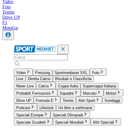
Video
Foto
Tennis
Drive UP
F1
MotoGp
Video
Pressing
Sportmediaset XXL
Foto
Live
Diretta Calcio
Risultati e Classifiche
News Live
Calcio
Coppa Italia
Supercoppa Italiana
Probabili Formazioni
Squadre
Mercato
Motori
Drive UP
Formula E
Tennis
Altri Sport
Sondaggi
Podcast
Lifestyle
Un libro a settimana
Speciali Europei
Speciali Olimpiadi
Speciale Scudetti
Speciali Mondiali
Altri Speciali