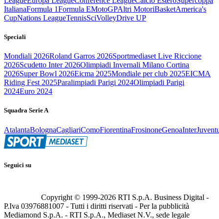
League
Europa League
Conference League
Calcio Estero
Supercoppa
Italiana
Formula 1
Formula E
MotoGP
Altri Motori
Basket
America's
Cup
Nations League
Tennis
Sci
Volley
Drive UP
Speciali
Mondiali 2026
Roland Garros 2026
Sportmediaset Live Riccione
2026
Scudetto Inter 2026
Olimpiadi Invernali Milano Cortina
2026
Super Bowl 2026
Eicma 2025
Mondiale per club 2025
EICMA
Riding Fest 2025
Paralimpiadi Parigi 2024
Olimpiadi Parigi
2024
Euro 2024
Squadra Serie A
Atalanta
Bologna
Cagliari
Como
Fiorentina
Frosinone
Genoa
Inter
Juvent
Seguici su
Copyright © 1999-
2026
RTI S.p.A. Business Digital -
P.Iva 03976881007 - Tutti i diritti riservati - Per la pubblicità
Mediamond S.p.A. - RTI S.p.A., Mediaset N.V., sede legale