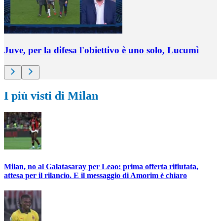
Juve, per la difesa l'obiettivo è uno solo, Lucumì
I più visti di Milan
Milan, no al Galatasaray per Leao: prima offerta rifiutata,
attesa per il rilancio. E il messaggio di Amorim è chiaro