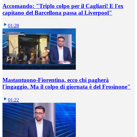
Accomando: "Triplo colpo per il Cagliari! E l'ex
capitano del Barcellona passa al Liverpool"
01:28
Mastantuono-Fiorentina, ecco chi pagherà
l'ingaggio. Ma il colpo di giornata è del Frosinone"
01:22