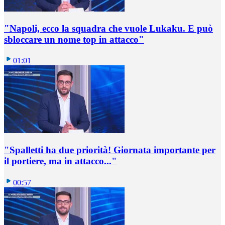
"Napoli, ecco la squadra che vuole Lukaku. E può
sbloccare un nome top in attacco"
01:01
"Spalletti ha due priorità! Giornata importante per
il portiere, ma in attacco..."
00:57