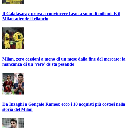
Il Galatasaray prova a convincere Leao a suon di milioni. E il
Milan attende il rilancio
Milan, zero cessioni a meno di un mese dalla fine del mercato: la
mancanza di un 'vero' ds sta pesando
Da Inzaghi a Gonçalo Ramos: ecco i 10 acquisti più costosi nella
storia del Milan