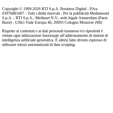
Copyright © 1999-
2026
RTI S.p.A. Business Digital - P.Iva
03976881007 - Tutti i diritti riservati - Per la pubblicità Mediamond
S.p.A. - RTI S.p.A., Mediaset N.V., sede legale Amsterdam (Paesi
Bassi) - Uffici Viale Europa 46, 20093 Cologno Monzese (MI)
Rispetto ai contenuti e ai dati personali trasmessi e/o riprodotti è
vietata ogni utilizzazione funzionale all’addestramento di sistemi di
intelligenza artificiale generativa. È altresì fatto divieto espresso di
utilizzare mezzi automatizzati di data scraping.