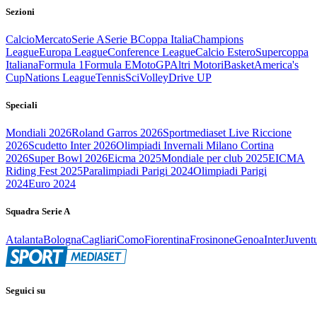
Sezioni
Calcio
Mercato
Serie A
Serie B
Coppa Italia
Champions
League
Europa League
Conference League
Calcio Estero
Supercoppa
Italiana
Formula 1
Formula E
MotoGP
Altri Motori
Basket
America's
Cup
Nations League
Tennis
Sci
Volley
Drive UP
Speciali
Mondiali 2026
Roland Garros 2026
Sportmediaset Live Riccione
2026
Scudetto Inter 2026
Olimpiadi Invernali Milano Cortina
2026
Super Bowl 2026
Eicma 2025
Mondiale per club 2025
EICMA
Riding Fest 2025
Paralimpiadi Parigi 2024
Olimpiadi Parigi
2024
Euro 2024
Squadra Serie A
Atalanta
Bologna
Cagliari
Como
Fiorentina
Frosinone
Genoa
Inter
Juvent
Seguici su