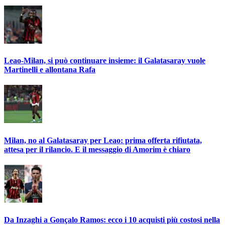
Leao-Milan, si può continuare insieme: il Galatasaray vuole
Martinelli e allontana Rafa
Milan, no al Galatasaray per Leao: prima offerta rifiutata,
attesa per il rilancio. E il messaggio di Amorim è chiaro
Da Inzaghi a Gonçalo Ramos: ecco i 10 acquisti più costosi nella