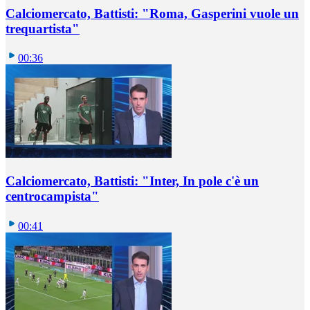
Calciomercato, Battisti: "Roma, Gasperini vuole un
trequartista"
00:36
Calciomercato, Battisti: "Inter, In pole c'è un
centrocampista"
00:41