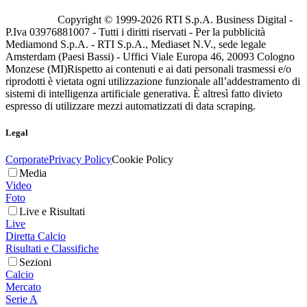
Copyright © 1999-
2026
RTI S.p.A. Business Digital -
P.Iva 03976881007 - Tutti i diritti riservati - Per la pubblicità
Mediamond S.p.A. - RTI S.p.A., Mediaset N.V., sede legale
Amsterdam (Paesi Bassi) - Uffici Viale Europa 46, 20093 Cologno
Monzese (MI)
Rispetto ai contenuti e ai dati personali trasmessi e/o
riprodotti è vietata ogni utilizzazione funzionale all’addestramento di
sistemi di intelligenza artificiale generativa. È altresì fatto divieto
espresso di utilizzare mezzi automatizzati di data scraping.
Legal
Corporate
Privacy Policy
Cookie Policy
Media
Video
Foto
Live e Risultati
Live
Diretta Calcio
Risultati e Classifiche
Sezioni
Calcio
Mercato
Serie A