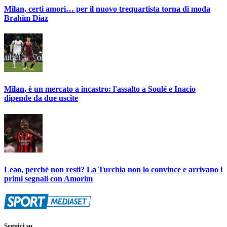
Milan, certi amori… per il nuovo trequartista torna di moda
Brahim Diaz
Milan, è un mercato a incastro: l'assalto a Soulé e Inacio
dipende da due uscite
Leao, perché non resti? La Turchia non lo convince e arrivano i
primi segnali con Amorim
Seguici su