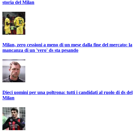
storia del Milan
Milan, zero cessioni a meno di un mese dalla fine del mercato: la
mancanza di un 'vero' ds sta pesando
Dieci uomini per una poltrona: tutti i candidati al ruolo di ds del
Milan