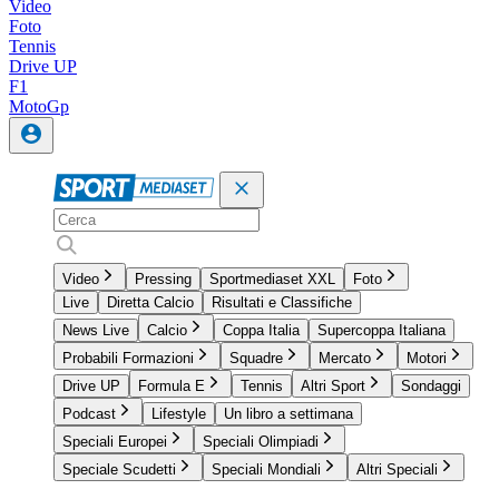
Video
Foto
Tennis
Drive UP
F1
MotoGp
Video
Pressing
Sportmediaset XXL
Foto
Live
Diretta Calcio
Risultati e Classifiche
News Live
Calcio
Coppa Italia
Supercoppa Italiana
Probabili Formazioni
Squadre
Mercato
Motori
Drive UP
Formula E
Tennis
Altri Sport
Sondaggi
Podcast
Lifestyle
Un libro a settimana
Speciali Europei
Speciali Olimpiadi
Speciale Scudetti
Speciali Mondiali
Altri Speciali