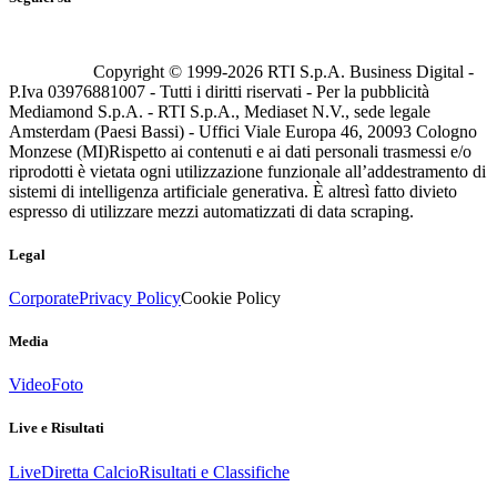
Copyright © 1999-
2026
RTI S.p.A. Business Digital -
P.Iva 03976881007 - Tutti i diritti riservati - Per la pubblicità
Mediamond S.p.A. - RTI S.p.A., Mediaset N.V., sede legale
Amsterdam (Paesi Bassi) - Uffici Viale Europa 46, 20093 Cologno
Monzese (MI)
Rispetto ai contenuti e ai dati personali trasmessi e/o
riprodotti è vietata ogni utilizzazione funzionale all’addestramento di
sistemi di intelligenza artificiale generativa. È altresì fatto divieto
espresso di utilizzare mezzi automatizzati di data scraping.
Legal
Corporate
Privacy Policy
Cookie Policy
Media
Video
Foto
Live e Risultati
Live
Diretta Calcio
Risultati e Classifiche