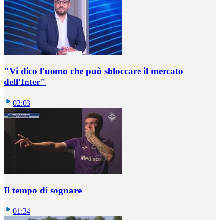
"Vi dico l'uomo che può sbloccare il mercato
dell'Inter"
02:03
Il tempo di sognare
01:34