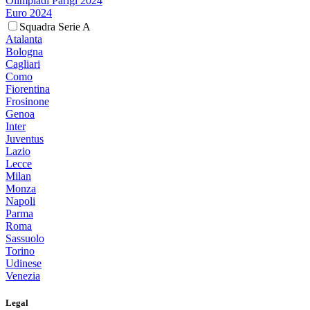
Olimpiadi Parigi 2024
Euro 2024
Squadra Serie A
Atalanta
Bologna
Cagliari
Como
Fiorentina
Frosinone
Genoa
Inter
Juventus
Lazio
Lecce
Milan
Monza
Napoli
Parma
Roma
Sassuolo
Torino
Udinese
Venezia
Legal