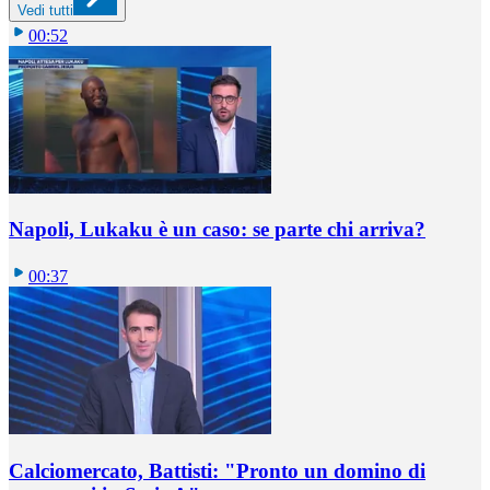
Vedi tutti
00:52
Napoli, Lukaku è un caso: se parte chi arriva?
00:37
Calciomercato, Battisti: "Pronto un domino di