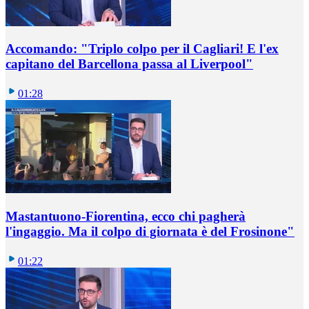
Accomando: "Triplo colpo per il Cagliari! E l'ex
capitano del Barcellona passa al Liverpool"
01:28
Mastantuono-Fiorentina, ecco chi pagherà
l'ingaggio. Ma il colpo di giornata è del Frosinone"
01:22