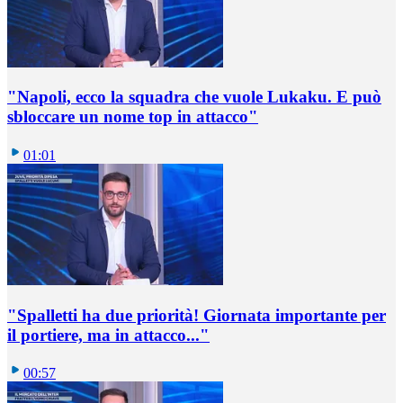
"Napoli, ecco la squadra che vuole Lukaku. E può
sbloccare un nome top in attacco"
01:01
"Spalletti ha due priorità! Giornata importante per
il portiere, ma in attacco..."
00:57