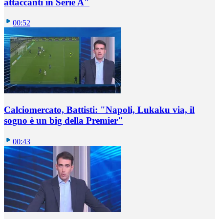
attaccanti in Serie A"
00:52
Calciomercato, Battisti: "Napoli, Lukaku via, il
sogno è un big della Premier"
00:43