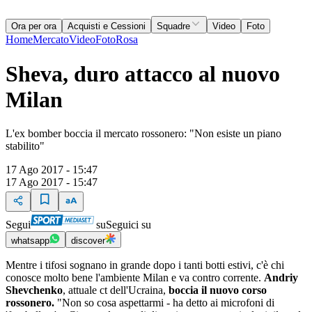
Ora per ora
Acquisti e Cessioni
Squadre
Video
Foto
Home
Mercato
Video
Foto
Rosa
Sheva, duro attacco al nuovo
Milan
L'ex bomber boccia il mercato rossonero: "Non esiste un piano
stabilito"
17 Ago 2017 - 15:47
17 Ago 2017 - 15:47
Segui
su
Seguici su
whatsapp
discover
Mentre i tifosi sognano in grande dopo i tanti botti estivi, c'è chi
conosce molto bene l'ambiente Milan e va contro corrente.
Andriy
Shevchenko
, attuale ct dell'Ucraina,
boccia il nuovo corso
rossonero.
"Non so cosa aspettarmi - ha detto ai microfoni di