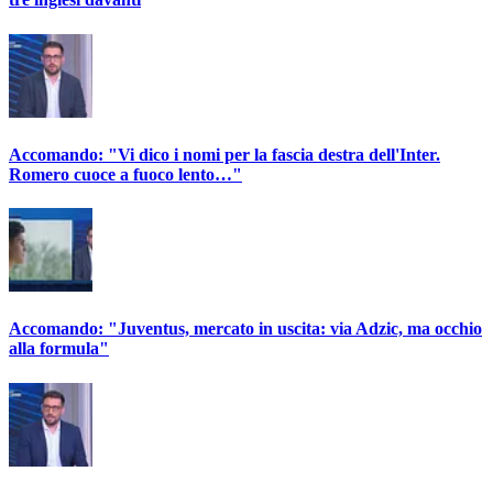
Accomando: "Vi dico i nomi per la fascia destra dell'Inter.
Romero cuoce a fuoco lento…"
Accomando: "Juventus, mercato in uscita: via Adzic, ma occhio
alla formula"