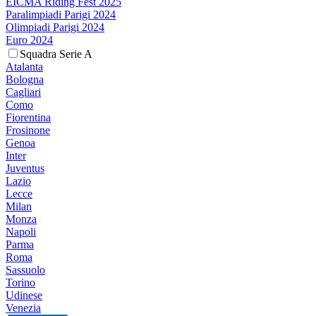
EICMA Riding Fest 2025
Paralimpiadi Parigi 2024
Olimpiadi Parigi 2024
Euro 2024
Squadra Serie A
Atalanta
Bologna
Cagliari
Como
Fiorentina
Frosinone
Genoa
Inter
Juventus
Lazio
Lecce
Milan
Monza
Napoli
Parma
Roma
Sassuolo
Torino
Udinese
Venezia