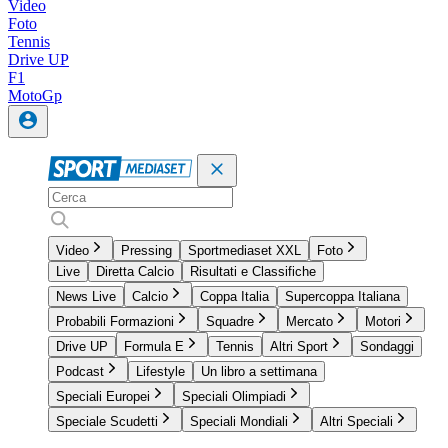
Video
Foto
Tennis
Drive UP
F1
MotoGp
Video
Pressing
Sportmediaset XXL
Foto
Live
Diretta Calcio
Risultati e Classifiche
News Live
Calcio
Coppa Italia
Supercoppa Italiana
Probabili Formazioni
Squadre
Mercato
Motori
Drive UP
Formula E
Tennis
Altri Sport
Sondaggi
Podcast
Lifestyle
Un libro a settimana
Speciali Europei
Speciali Olimpiadi
Speciale Scudetti
Speciali Mondiali
Altri Speciali