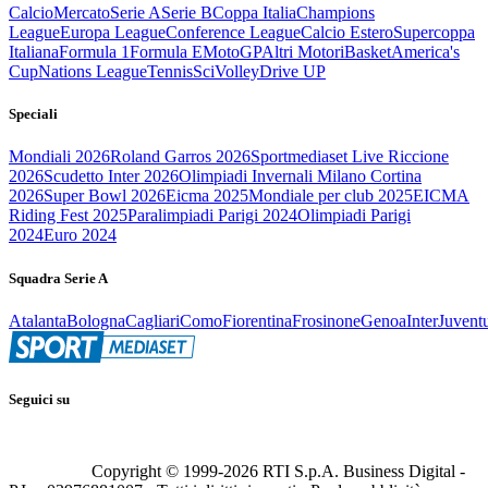
Calcio
Mercato
Serie A
Serie B
Coppa Italia
Champions
League
Europa League
Conference League
Calcio Estero
Supercoppa
Italiana
Formula 1
Formula E
MotoGP
Altri Motori
Basket
America's
Cup
Nations League
Tennis
Sci
Volley
Drive UP
Speciali
Mondiali 2026
Roland Garros 2026
Sportmediaset Live Riccione
2026
Scudetto Inter 2026
Olimpiadi Invernali Milano Cortina
2026
Super Bowl 2026
Eicma 2025
Mondiale per club 2025
EICMA
Riding Fest 2025
Paralimpiadi Parigi 2024
Olimpiadi Parigi
2024
Euro 2024
Squadra Serie A
Atalanta
Bologna
Cagliari
Como
Fiorentina
Frosinone
Genoa
Inter
Juvent
Seguici su
Copyright © 1999-
2026
RTI S.p.A. Business Digital -