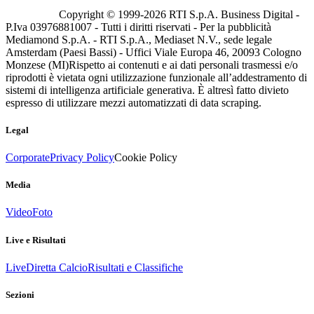
Copyright © 1999-
2026
RTI S.p.A. Business Digital -
P.Iva 03976881007 - Tutti i diritti riservati - Per la pubblicità
Mediamond S.p.A. - RTI S.p.A., Mediaset N.V., sede legale
Amsterdam (Paesi Bassi) - Uffici Viale Europa 46, 20093 Cologno
Monzese (MI)
Rispetto ai contenuti e ai dati personali trasmessi e/o
riprodotti è vietata ogni utilizzazione funzionale all’addestramento di
sistemi di intelligenza artificiale generativa. È altresì fatto divieto
espresso di utilizzare mezzi automatizzati di data scraping.
Legal
Corporate
Privacy Policy
Cookie Policy
Media
Video
Foto
Live e Risultati
Live
Diretta Calcio
Risultati e Classifiche
Sezioni