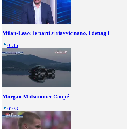
Milan-Leao: le parti si riavvicinano, i dettagli
01:16
Morgan Midsummer Coupé
01:53