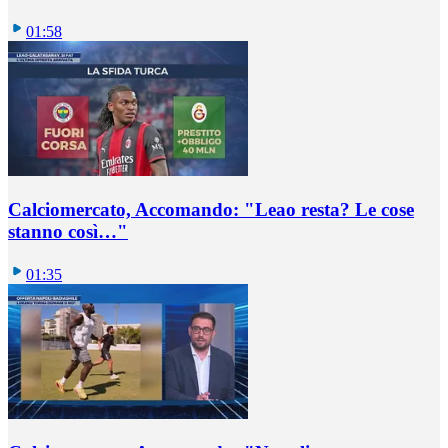
01:58
Calciomercato, Accomando: "Leao resta? Le cose
stanno così…"
01:35