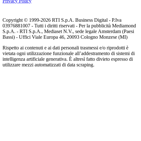
Privacy Policy
Copyright © 1999-
2026
RTI S.p.A. Business Digital - P.Iva
03976881007 - Tutti i diritti riservati - Per la pubblicità Mediamond
S.p.A. - RTI S.p.A., Mediaset N.V., sede legale Amsterdam (Paesi
Bassi) - Uffici Viale Europa 46, 20093 Cologno Monzese (MI)
Rispetto ai contenuti e ai dati personali trasmessi e/o riprodotti è
vietata ogni utilizzazione funzionale all’addestramento di sistemi di
intelligenza artificiale generativa. È altresì fatto divieto espresso di
utilizzare mezzi automatizzati di data scraping.