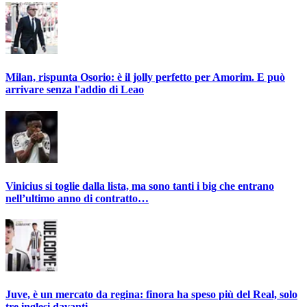
Milan, rispunta Osorio: è il jolly perfetto per Amorim. E può
arrivare senza l'addio di Leao
Vinicius si toglie dalla lista, ma sono tanti i big che entrano
nell’ultimo anno di contratto…
Juve, è un mercato da regina: finora ha speso più del Real, solo
tre inglesi davanti