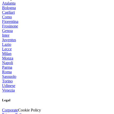
Atalanta
Bologna
Cagliari
Como
Fiorentina
Frosinone
Genoa
Inter
Juventus
Lazio
Lecce
Milan
Monza
Napoli
Parma
Roma
Sassuolo
Torino
Udinese
Venezia
Legal
Corporate
Cookie Policy