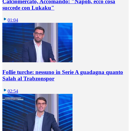
Calciomercato, Accomando: "Napoli, ecco cosa
succede con Lukaku"
01:04
Follie turche: nessuno in Serie A guadagna quanto
Salah al Trabzonspor
02:54