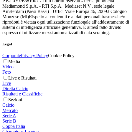
P.Iva 03976881007 - Tutti i diritti riservati - Per la pubblicità
Mediamond S.p.A. - RTI S.p.A., Mediaset N.V., sede legale
Amsterdam (Paesi Bassi) - Uffici Viale Europa 46, 20093 Cologno
Monzese (MI)
Rispetto ai contenuti e ai dati personali trasmessi e/o
riprodotti è vietata ogni utilizzazione funzionale all’addestramento di
sistemi di intelligenza artificiale generativa. È altresì fatto divieto
espresso di utilizzare mezzi automatizzati di data scraping.
Legal
Corporate
Privacy Policy
Cookie Policy
Media
Video
Foto
Live e Risultati
Live
Diretta Calcio
Risultati e Classifiche
Sezioni
Calcio
Mercato
Serie A
Serie B
Coppa Italia
Champions League