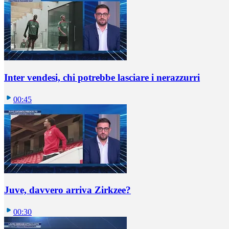
Inter vendesi, chi potrebbe lasciare i nerazzurri
00:45
Juve, davvero arriva Zirkzee?
00:30