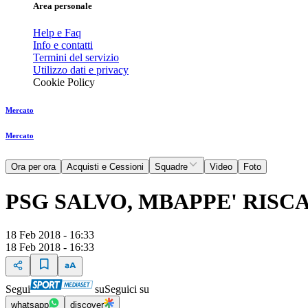
Area personale
Help e Faq
Info e contatti
Termini del servizio
Utilizzo dati e privacy
Cookie Policy
Mercato
Mercato
Ora per ora
Acquisti e Cessioni
Squadre
Video
Foto
PSG SALVO, MBAPPE' RISC
18 Feb 2018 - 16:33
18 Feb 2018 - 16:33
Segui
su
Seguici su
whatsapp
discover