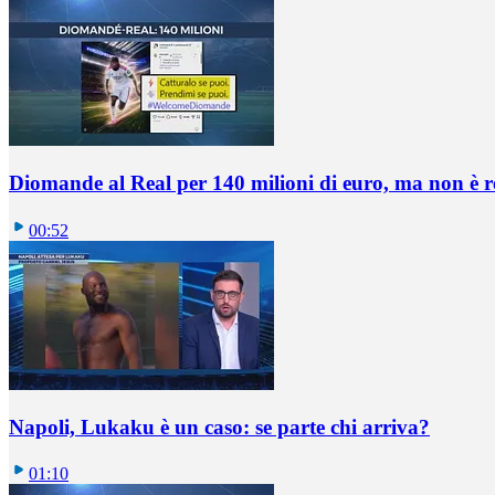
Diomande al Real per 140 milioni di euro, ma non è 
00:52
Napoli, Lukaku è un caso: se parte chi arriva?
01:10