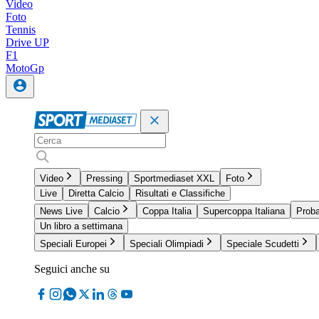
Video
Foto
Tennis
Drive UP
F1
MotoGp
Video
Pressing
Sportmediaset XXL
Foto
Live
Diretta Calcio
Risultati e Classifiche
News Live
Calcio
Coppa Italia
Supercoppa Italiana
Proba
Un libro a settimana
Speciali Europei
Speciali Olimpiadi
Speciale Scudetti
Seguici anche su