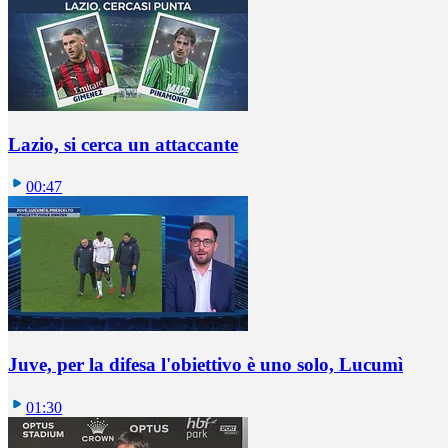
Lazio, si cerca un attaccante
00:47
Juve, per la difesa l'obiettivo è uno solo, Lucumì
01:30