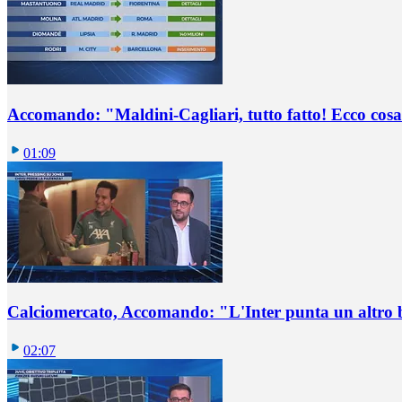
Accomando: "Maldini-Cagliari, tutto fatto! Ecco cosa
01:09
Calciomercato, Accomando: "L'Inter punta un altro 
02:07