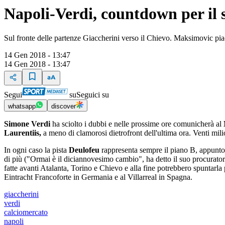
Napoli-Verdi, countdown per il s
Sul fronte delle partenze Giaccherini verso il Chievo. Maksimovic p
14 Gen 2018 - 13:47
14 Gen 2018 - 13:47
Segui
su
Seguici su
whatsapp
discover
Simone Verdi
ha sciolto i dubbi e nelle prossime ore comunicherà al
Laurentiis,
a meno di clamorosi dietrofront dell'ultima ora. Venti milion
In ogni caso la pista
Deulofeu
rappresenta sempre il piano B, appunto n
di più ("Ormai è il diciannovesimo cambio", ha detto il suo procuratore
fatte avanti Atalanta, Torino e Chievo e alla fine potrebbero spuntarla
Eintracht Francoforte in Germania e al Villarreal in Spagna.
giaccherini
verdi
calciomercato
napoli