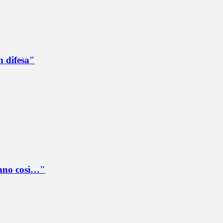
n difesa"
anno così…"