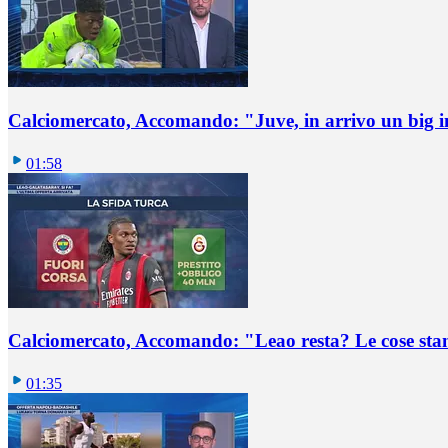
Calciomercato, Accomando: "Juve, in arrivo un big i
01:58
Calciomercato, Accomando: "Leao resta? Le cose st
01:35