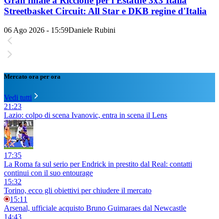
Gran finale a Riccione per l'Estathé 3x3 Italia
Streetbasket Circuit: All Star e DKB regine d'Italia
06 Ago 2026 - 15:59
Daniele Rubini
Mercato ora per ora
Vedi tutti
21:23
Lazio: colpo di scena Ivanovic, entra in scena il Lens
17:35
La Roma fa sul serio per Endrick in prestito dal Real: contatti
continui con il suo entourage
15:32
Torino, ecco gli obiettivi per chiudere il mercato
15:11
Arsenal, ufficiale acquisto Bruno Guimaraes dal Newcastle
14:43