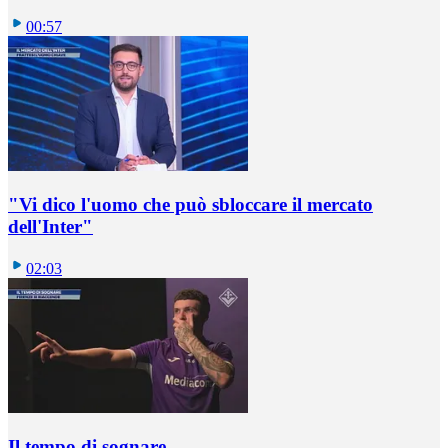
00:57
"Vi dico l'uomo che può sbloccare il mercato
dell'Inter"
02:03
Il tempo di sognare