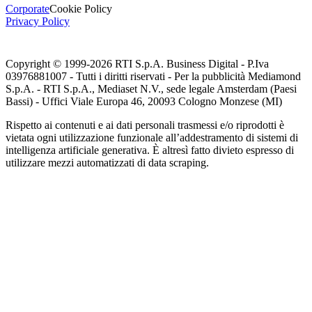
Corporate
Cookie Policy
Privacy Policy
Copyright © 1999-
2026
RTI S.p.A. Business Digital - P.Iva
03976881007 - Tutti i diritti riservati - Per la pubblicità Mediamond
S.p.A. - RTI S.p.A., Mediaset N.V., sede legale Amsterdam (Paesi
Bassi) - Uffici Viale Europa 46, 20093 Cologno Monzese (MI)
Rispetto ai contenuti e ai dati personali trasmessi e/o riprodotti è
vietata ogni utilizzazione funzionale all’addestramento di sistemi di
intelligenza artificiale generativa. È altresì fatto divieto espresso di
utilizzare mezzi automatizzati di data scraping.