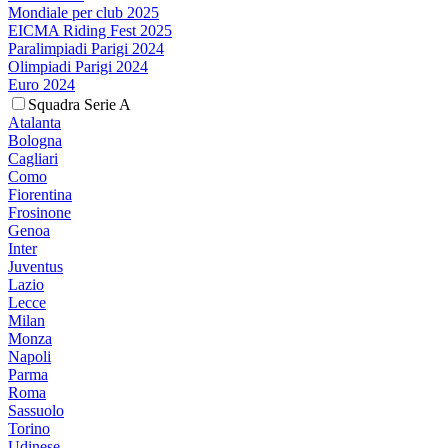
Mondiale per club 2025
EICMA Riding Fest 2025
Paralimpiadi Parigi 2024
Olimpiadi Parigi 2024
Euro 2024
Squadra Serie A
Atalanta
Bologna
Cagliari
Como
Fiorentina
Frosinone
Genoa
Inter
Juventus
Lazio
Lecce
Milan
Monza
Napoli
Parma
Roma
Sassuolo
Torino
Udinese