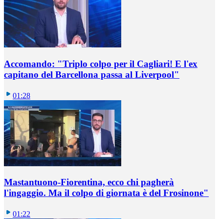
Accomando: "Triplo colpo per il Cagliari! E l'ex
capitano del Barcellona passa al Liverpool"
01:28
Mastantuono-Fiorentina, ecco chi pagherà
l'ingaggio. Ma il colpo di giornata è del Frosinone"
01:22