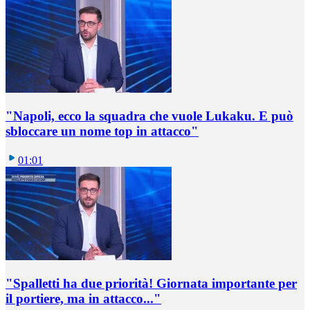
"Napoli, ecco la squadra che vuole Lukaku. E può
sbloccare un nome top in attacco"
01:01
"Spalletti ha due priorità! Giornata importante per
il portiere, ma in attacco..."