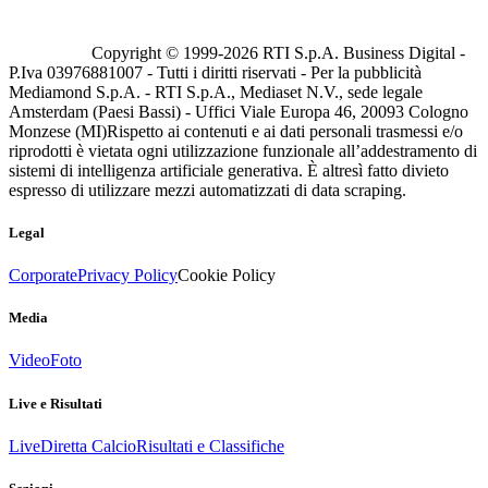
Copyright © 1999-
2026
RTI S.p.A. Business Digital -
P.Iva 03976881007 - Tutti i diritti riservati - Per la pubblicità
Mediamond S.p.A. - RTI S.p.A., Mediaset N.V., sede legale
Amsterdam (Paesi Bassi) - Uffici Viale Europa 46, 20093 Cologno
Monzese (MI)
Rispetto ai contenuti e ai dati personali trasmessi e/o
riprodotti è vietata ogni utilizzazione funzionale all’addestramento di
sistemi di intelligenza artificiale generativa. È altresì fatto divieto
espresso di utilizzare mezzi automatizzati di data scraping.
Legal
Corporate
Privacy Policy
Cookie Policy
Media
Video
Foto
Live e Risultati
Live
Diretta Calcio
Risultati e Classifiche