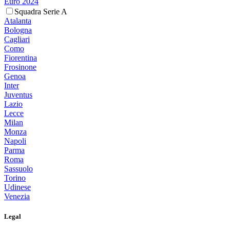
Euro 2024
Squadra Serie A
Atalanta
Bologna
Cagliari
Como
Fiorentina
Frosinone
Genoa
Inter
Juventus
Lazio
Lecce
Milan
Monza
Napoli
Parma
Roma
Sassuolo
Torino
Udinese
Venezia
Legal