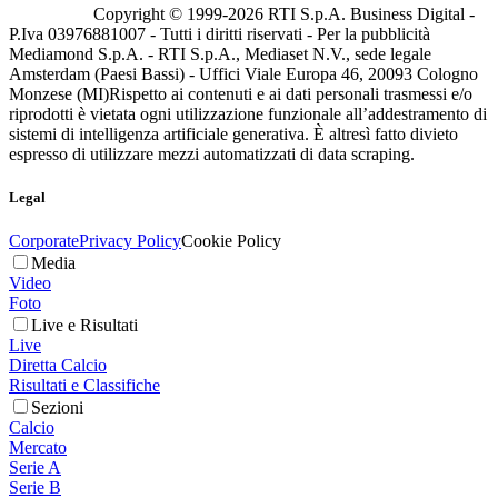
Copyright © 1999-
2026
RTI S.p.A. Business Digital -
P.Iva 03976881007 - Tutti i diritti riservati - Per la pubblicità
Mediamond S.p.A. - RTI S.p.A., Mediaset N.V., sede legale
Amsterdam (Paesi Bassi) - Uffici Viale Europa 46, 20093 Cologno
Monzese (MI)
Rispetto ai contenuti e ai dati personali trasmessi e/o
riprodotti è vietata ogni utilizzazione funzionale all’addestramento di
sistemi di intelligenza artificiale generativa. È altresì fatto divieto
espresso di utilizzare mezzi automatizzati di data scraping.
Legal
Corporate
Privacy Policy
Cookie Policy
Media
Video
Foto
Live e Risultati
Live
Diretta Calcio
Risultati e Classifiche
Sezioni
Calcio
Mercato
Serie A
Serie B