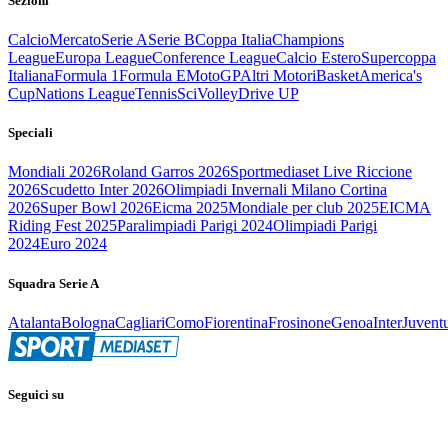
Sezioni
Calcio
Mercato
Serie A
Serie B
Coppa Italia
Champions
League
Europa League
Conference League
Calcio Estero
Supercoppa
Italiana
Formula 1
Formula E
MotoGP
Altri Motori
Basket
America's
Cup
Nations League
Tennis
Sci
Volley
Drive UP
Speciali
Mondiali 2026
Roland Garros 2026
Sportmediaset Live Riccione
2026
Scudetto Inter 2026
Olimpiadi Invernali Milano Cortina
2026
Super Bowl 2026
Eicma 2025
Mondiale per club 2025
EICMA
Riding Fest 2025
Paralimpiadi Parigi 2024
Olimpiadi Parigi
2024
Euro 2024
Squadra Serie A
Atalanta
Bologna
Cagliari
Como
Fiorentina
Frosinone
Genoa
Inter
Juvent
Seguici su