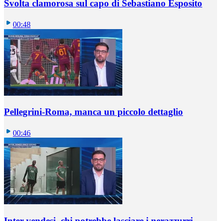
Svolta clamorosa sul capo di Sebastiano Esposito
00:48
Pellegrini-Roma, manca un piccolo dettaglio
00:46
Inter vendesi, chi potrebbe lasciare i nerazzurri