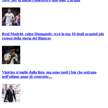
Juve, per la difesa l'obiettivo è uno solo, Lucumì
Real Madrid, colpo Diomandé: ecco la top 10 degli acquisti più
costosi della storia dei Blancos
Vinicius si toglie dalla lista, ma sono tanti i big che entrano
nell’ultimo anno di contratto…