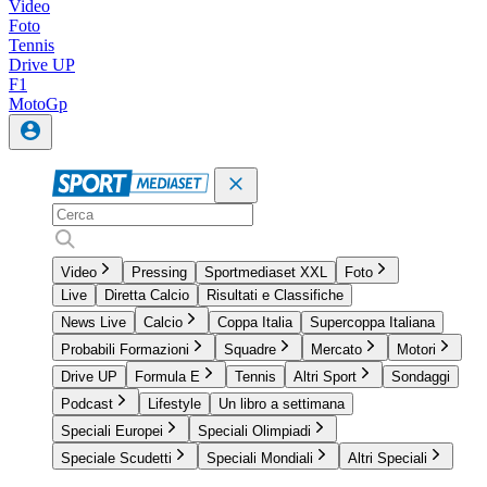
Video
Foto
Tennis
Drive UP
F1
MotoGp
Video
Pressing
Sportmediaset XXL
Foto
Live
Diretta Calcio
Risultati e Classifiche
News Live
Calcio
Coppa Italia
Supercoppa Italiana
Probabili Formazioni
Squadre
Mercato
Motori
Drive UP
Formula E
Tennis
Altri Sport
Sondaggi
Podcast
Lifestyle
Un libro a settimana
Speciali Europei
Speciali Olimpiadi
Speciale Scudetti
Speciali Mondiali
Altri Speciali