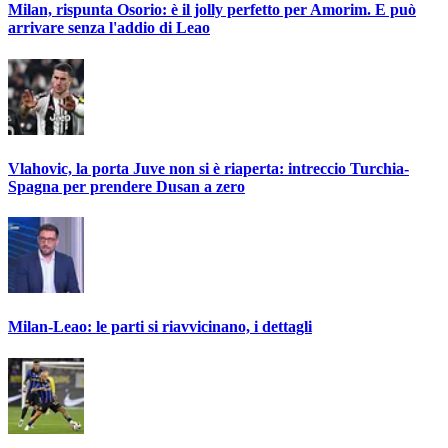
Milan, rispunta Osorio: è il jolly perfetto per Amorim. E può
arrivare senza l'addio di Leao
Vlahovic, la porta Juve non si è riaperta: intreccio Turchia-
Spagna per prendere Dusan a zero
Milan-Leao: le parti si riavvicinano, i dettagli