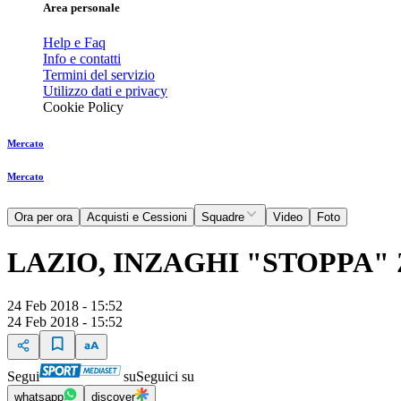
Area personale
Help e Faq
Info e contatti
Termini del servizio
Utilizzo dati e privacy
Cookie Policy
Mercato
Mercato
Ora per ora
Acquisti e Cessioni
Squadre
Video
Foto
LAZIO, INZAGHI "STOPPA"
24 Feb 2018 - 15:52
24 Feb 2018 - 15:52
Segui
su
Seguici su
whatsapp
discover