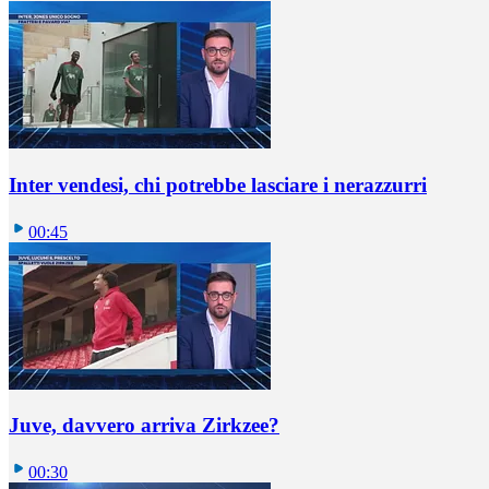
Inter vendesi, chi potrebbe lasciare i nerazzurri
00:45
Juve, davvero arriva Zirkzee?
00:30