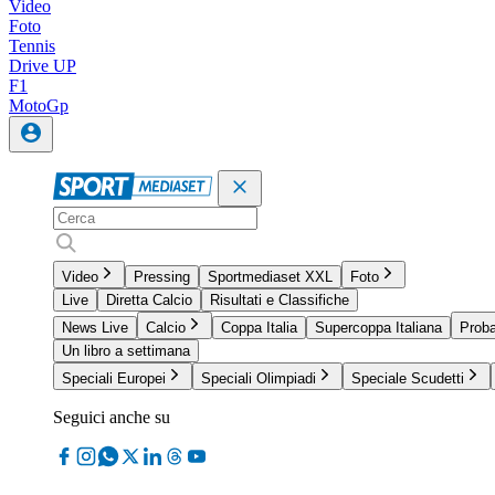
Video
Foto
Tennis
Drive UP
F1
MotoGp
Video
Pressing
Sportmediaset XXL
Foto
Live
Diretta Calcio
Risultati e Classifiche
News Live
Calcio
Coppa Italia
Supercoppa Italiana
Proba
Un libro a settimana
Speciali Europei
Speciali Olimpiadi
Speciale Scudetti
Seguici anche su