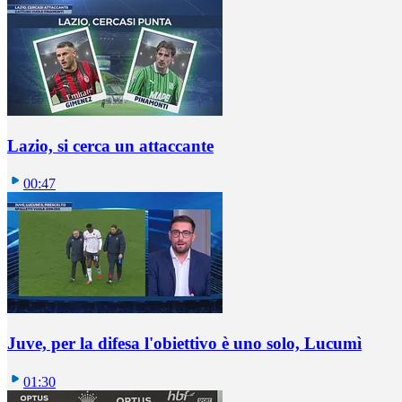
Lazio, si cerca un attaccante
00:47
Juve, per la difesa l'obiettivo è uno solo, Lucumì
01:30