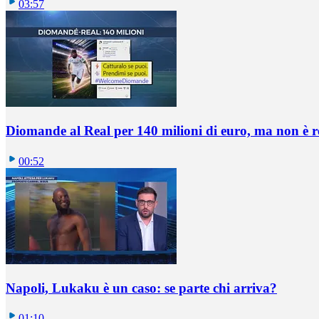
03:57
Diomande al Real per 140 milioni di euro, ma non è 
00:52
Napoli, Lukaku è un caso: se parte chi arriva?
01:10