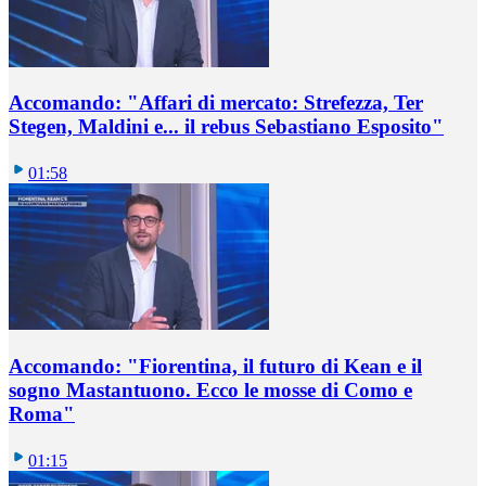
Accomando: "Affari di mercato: Strefezza, Ter
Stegen, Maldini e... il rebus Sebastiano Esposito"
01:58
Accomando: "Fiorentina, il futuro di Kean e il
sogno Mastantuono. Ecco le mosse di Como e
Roma"
01:15