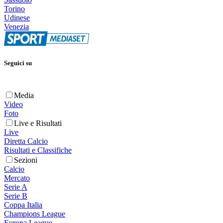
Torino
Udinese
Venezia
Seguici su
Media
Video
Foto
Live e Risultati
Live
Diretta Calcio
Risultati e Classifiche
Sezioni
Calcio
Mercato
Serie A
Serie B
Coppa Italia
Champions League
Europa League