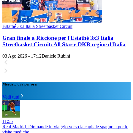
Estathé 3x3 Italia Streetbasket Circuit
Gran finale a Riccione per l'Estathé 3x3 Italia
Streetbasket Circuit: All Star e DKB regine d'Italia
03 Ago 2026 - 17:12
Daniele Rubini
Mercato ora per ora
Vedi tutti
11:55
Real Madrid, Diomandé in viaggio verso la capitale spagnola per le
visite mediche