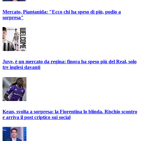
Mercato, Piantanida: "Ecco chi ha speso di più, podio a
sorpresa"
Juve, è un mercato da regina: finora ha speso più del Real, solo
tre inglesi davanti
Kean, svolta a sorpresa: la Fiorentina lo blinda. Rischio scontro
e arriva il post criptico sui social