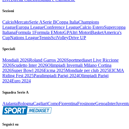
Sezioni
Calcio
Mercato
Serie A
Serie B
Coppa Italia
Champions
League
Europa League
Conference League
Calcio Estero
Supercoppa
Italiana
Formula 1
Formula E
MotoGP
Altri Motori
Basket
America's
Cup
Nations League
Tennis
Sci
Volley
Drive UP
Speciali
Mondiali 2026
Roland Garros 2026
Sportmediaset Live Riccione
2026
Scudetto Inter 2026
Olimpiadi Invernali Milano Cortina
2026
Super Bowl 2026
Eicma 2025
Mondiale per club 2025
EICMA
Riding Fest 2025
Paralimpiadi Parigi 2024
Olimpiadi Parigi
2024
Euro 2024
Squadra Serie A
Atalanta
Bologna
Cagliari
Como
Fiorentina
Frosinone
Genoa
Inter
Juvent
Seguici su