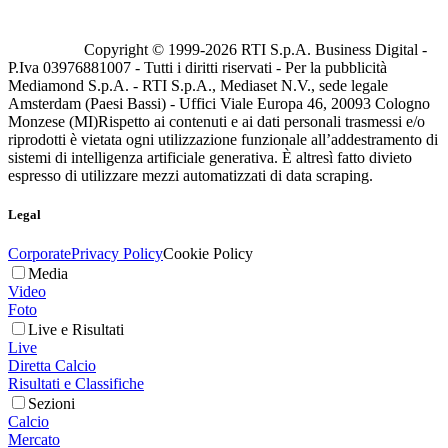
Copyright © 1999-
2026
RTI S.p.A. Business Digital -
P.Iva 03976881007 - Tutti i diritti riservati - Per la pubblicità
Mediamond S.p.A. - RTI S.p.A., Mediaset N.V., sede legale
Amsterdam (Paesi Bassi) - Uffici Viale Europa 46, 20093 Cologno
Monzese (MI)
Rispetto ai contenuti e ai dati personali trasmessi e/o
riprodotti è vietata ogni utilizzazione funzionale all’addestramento di
sistemi di intelligenza artificiale generativa. È altresì fatto divieto
espresso di utilizzare mezzi automatizzati di data scraping.
Legal
Corporate
Privacy Policy
Cookie Policy
Media
Video
Foto
Live e Risultati
Live
Diretta Calcio
Risultati e Classifiche
Sezioni
Calcio
Mercato