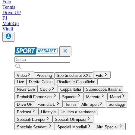
Foto
Tennis
Drive UP
F1
MotoGp
Virali
Video
Pressing
Sportmediaset XXL
Foto
Live
Diretta Calcio
Risultati e Classifiche
News Live
Calcio
Coppa Italia
Supercoppa Italiana
Probabili Formazioni
Squadre
Mercato
Motori
Drive UP
Formula E
Tennis
Altri Sport
Sondaggi
Podcast
Lifestyle
Un libro a settimana
Speciali Europei
Speciali Olimpiadi
Speciale Scudetti
Speciali Mondiali
Altri Speciali