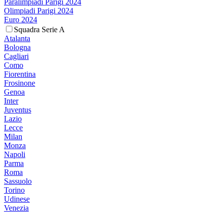
Paralimpiadi Parigi 2024
Olimpiadi Parigi 2024
Euro 2024
Squadra Serie A
Atalanta
Bologna
Cagliari
Como
Fiorentina
Frosinone
Genoa
Inter
Juventus
Lazio
Lecce
Milan
Monza
Napoli
Parma
Roma
Sassuolo
Torino
Udinese
Venezia