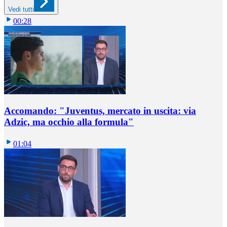
Vedi tutti
00:28
Accomando: "Juventus, mercato in uscita: via
Adzic, ma occhio alla formula"
01:04