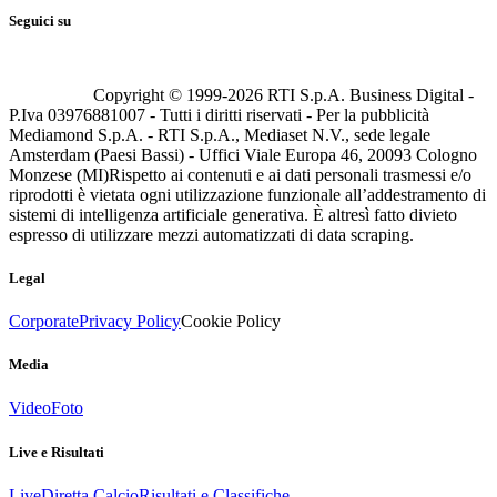
Seguici su
Copyright © 1999-
2026
RTI S.p.A. Business Digital -
P.Iva 03976881007 - Tutti i diritti riservati - Per la pubblicità
Mediamond S.p.A. - RTI S.p.A., Mediaset N.V., sede legale
Amsterdam (Paesi Bassi) - Uffici Viale Europa 46, 20093 Cologno
Monzese (MI)
Rispetto ai contenuti e ai dati personali trasmessi e/o
riprodotti è vietata ogni utilizzazione funzionale all’addestramento di
sistemi di intelligenza artificiale generativa. È altresì fatto divieto
espresso di utilizzare mezzi automatizzati di data scraping.
Legal
Corporate
Privacy Policy
Cookie Policy
Media
Video
Foto
Live e Risultati
Live
Diretta Calcio
Risultati e Classifiche