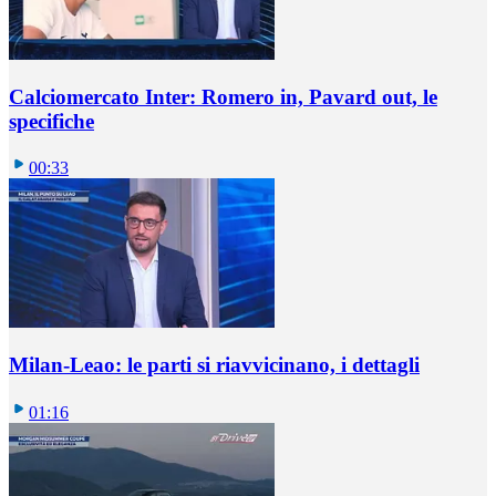
Calciomercato Inter: Romero in, Pavard out, le
specifiche
00:33
Milan-Leao: le parti si riavvicinano, i dettagli
01:16