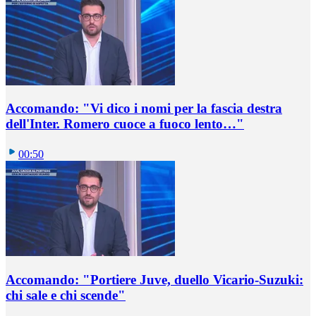
Accomando: "Vi dico i nomi per la fascia destra
dell'Inter. Romero cuoce a fuoco lento…"
00:50
Accomando: "Portiere Juve, duello Vicario-Suzuki:
chi sale e chi scende"