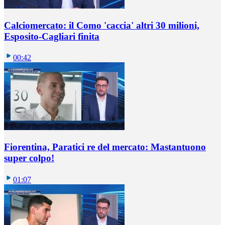
Calciomercato: il Como 'caccia' altri 30 milioni,
Esposito-Cagliari finita
00:42
Fiorentina, Paratici re del mercato: Mastantuono
super colpo!
01:07