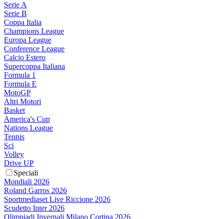
Serie A
Serie B
Coppa Italia
Champions League
Europa League
Conference League
Calcio Estero
Supercoppa Italiana
Formula 1
Formula E
MotoGP
Altri Motori
Basket
America's Cup
Nations League
Tennis
Sci
Volley
Drive UP
Speciali
Mondiali 2026
Roland Garros 2026
Sportmediaset Live Riccione 2026
Scudetto Inter 2026
Olimpiadi Invernali Milano Cortina 2026