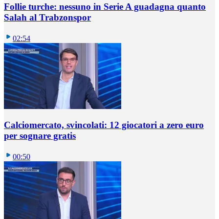
Follie turche: nessuno in Serie A guadagna quanto
Salah al Trabzonspor
02:54
Calciomercato, svincolati: 12 giocatori a zero euro
per sognare gratis
00:50