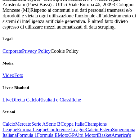
Amsterdam (Paesi Bassi) - Uffici Viale Europa 46, 20093 Cologno
Monzese (MI)
Rispetto ai contenuti e ai dati personali trasmessi e/o
riprodotti è vietata ogni utilizzazione funzionale all’addestramento di
sistemi di intelligenza artificiale generativa. È altresì fatto divieto
espresso di utilizzare mezzi automatizzati di data scraping.
Legal
Corporate
Privacy Policy
Cookie Policy
Media
Video
Foto
Live e Risultati
Live
Diretta Calcio
Risultati e Classifiche
Sezioni
Calcio
Mercato
Serie A
Serie B
Coppa Italia
Champions
League
Europa League
Conference League
Calcio Estero
Supercoppa
Italiana
Formula 1
Formula E
MotoGP
Altri Motori
Basket
America's