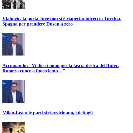
Vlahovic, la porta Juve non si è riaperta: intreccio Turchia-
Spagna per prendere Dusan a zero
Accomando: "Vi dico i nomi per la fascia destra dell'Inter.
Romero cuoce a fuoco lento…"
Milan-Leao: le parti si riavvicinano, i dettagli