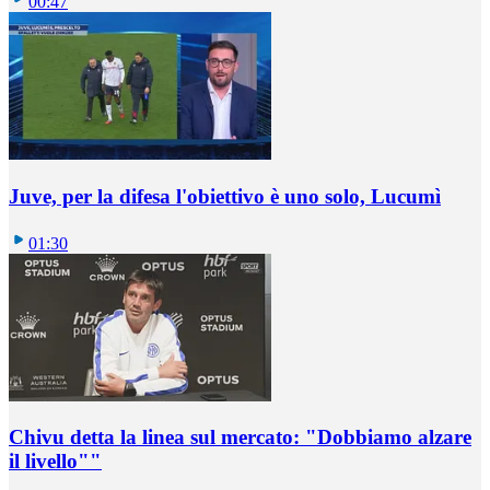
00:47
Juve, per la difesa l'obiettivo è uno solo, Lucumì
01:30
Chivu detta la linea sul mercato: "Dobbiamo alzare
il livello""