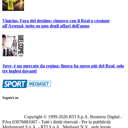
Vinicius, l'ora del destino: rinnovo con il Real o cessione
all'Arsenal, tutto su uno degli affari dell'anno
Juve, è un mercato da regina: finora ha speso più del Real, solo
tre inglesi davanti
Seguici su
Copyright © 1999-
2026
RTI S.p.A. Business Digital -
P.Iva 03976881007 - Tutti i diritti riservati - Per la pubblicità
Mediamond S.p.A. - RTI S.p.A., Mediaset N.V., sede legale