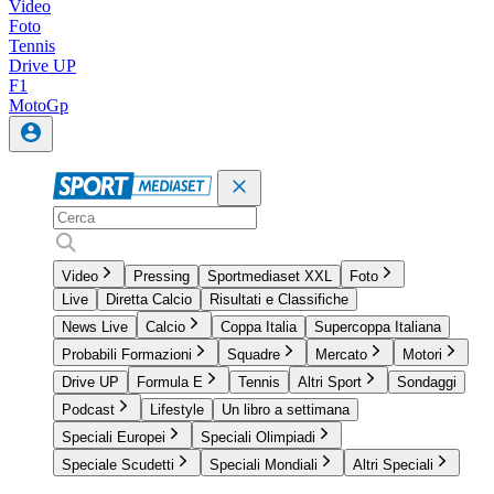
Video
Foto
Tennis
Drive UP
F1
MotoGp
Video
Pressing
Sportmediaset XXL
Foto
Live
Diretta Calcio
Risultati e Classifiche
News Live
Calcio
Coppa Italia
Supercoppa Italiana
Probabili Formazioni
Squadre
Mercato
Motori
Drive UP
Formula E
Tennis
Altri Sport
Sondaggi
Podcast
Lifestyle
Un libro a settimana
Speciali Europei
Speciali Olimpiadi
Speciale Scudetti
Speciali Mondiali
Altri Speciali