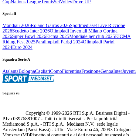
Cup
Nations League
Tennis
Sci
Volley
Drive UP
Speciali
Mondiali 2026
Roland Garros 2026
Sportmediaset Live Riccione
2026
Scudetto Inter 2026
Olimpiadi Invernali Milano Cortina
2026
Super Bowl 2026
Eicma 2025
Mondiale per club 2025
EICMA
Riding Fest 2025
Paralimpiadi Parigi 2024
Olimpiadi Parigi
2024
Euro 2024
Squadra Serie A
Atalanta
Bologna
Cagliari
Como
Fiorentina
Frosinone
Genoa
Inter
Juvent
Seguici su
Copyright © 1999-
2026
RTI S.p.A. Business Digital -
P.Iva 03976881007 - Tutti i diritti riservati - Per la pubblicità
Mediamond S.p.A. - RTI S.p.A., Mediaset N.V., sede legale
Amsterdam (Paesi Bassi) - Uffici Viale Europa 46, 20093 Cologno
Monzese (MI)
Rispetto ai contenuti e ai dati personali trasmessi e/o