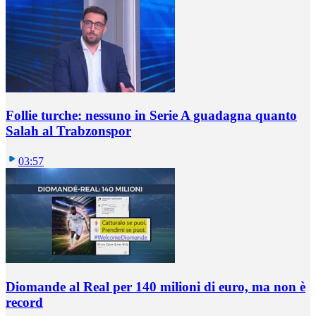
Follie turche: nessuno in Serie A guadagna quanto
Salah al Trabzonspor
03:57
Diomande al Real per 140 milioni di euro, ma non è
record