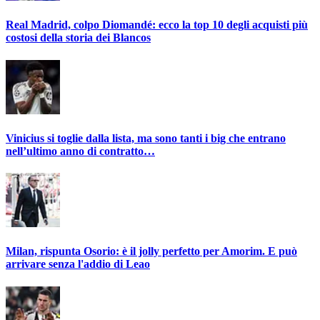
Real Madrid, colpo Diomandé: ecco la top 10 degli acquisti più
costosi della storia dei Blancos
Vinicius si toglie dalla lista, ma sono tanti i big che entrano
nell’ultimo anno di contratto…
Milan, rispunta Osorio: è il jolly perfetto per Amorim. E può
arrivare senza l'addio di Leao