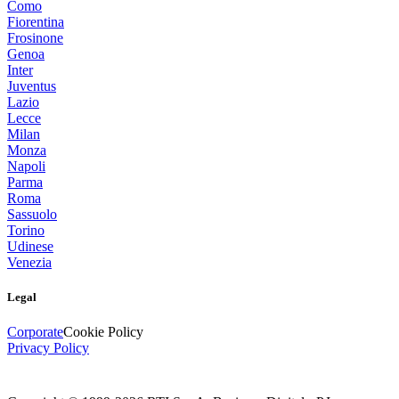
Como
Fiorentina
Frosinone
Genoa
Inter
Juventus
Lazio
Lecce
Milan
Monza
Napoli
Parma
Roma
Sassuolo
Torino
Udinese
Venezia
Legal
Corporate
Cookie Policy
Privacy Policy