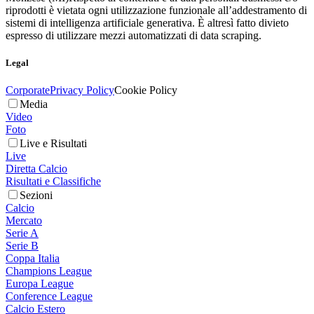
riprodotti è vietata ogni utilizzazione funzionale all’addestramento di
sistemi di intelligenza artificiale generativa. È altresì fatto divieto
espresso di utilizzare mezzi automatizzati di data scraping.
Legal
Corporate
Privacy Policy
Cookie Policy
Media
Video
Foto
Live e Risultati
Live
Diretta Calcio
Risultati e Classifiche
Sezioni
Calcio
Mercato
Serie A
Serie B
Coppa Italia
Champions League
Europa League
Conference League
Calcio Estero