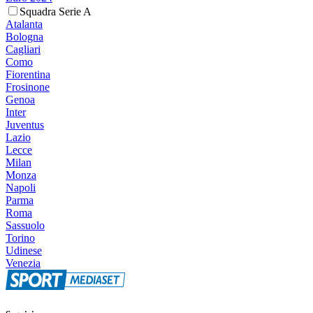
Squadra Serie A
Atalanta
Bologna
Cagliari
Como
Fiorentina
Frosinone
Genoa
Inter
Juventus
Lazio
Lecce
Milan
Monza
Napoli
Parma
Roma
Sassuolo
Torino
Udinese
Venezia