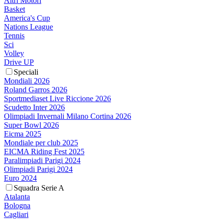
Altri Motori
Basket
America's Cup
Nations League
Tennis
Sci
Volley
Drive UP
Speciali
Mondiali 2026
Roland Garros 2026
Sportmediaset Live Riccione 2026
Scudetto Inter 2026
Olimpiadi Invernali Milano Cortina 2026
Super Bowl 2026
Eicma 2025
Mondiale per club 2025
EICMA Riding Fest 2025
Paralimpiadi Parigi 2024
Olimpiadi Parigi 2024
Euro 2024
Squadra Serie A
Atalanta
Bologna
Cagliari