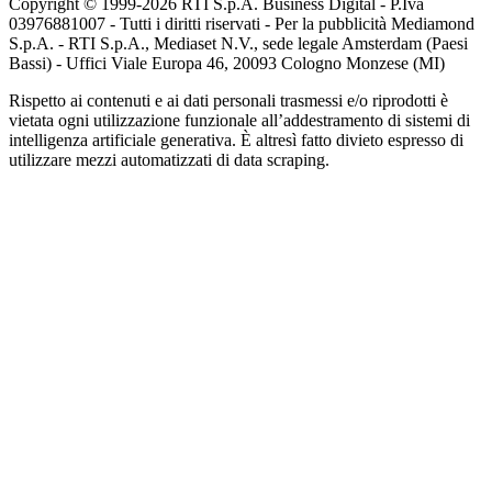
Copyright © 1999-
2026
RTI S.p.A. Business Digital - P.Iva
03976881007 - Tutti i diritti riservati - Per la pubblicità Mediamond
S.p.A. - RTI S.p.A., Mediaset N.V., sede legale Amsterdam (Paesi
Bassi) - Uffici Viale Europa 46, 20093 Cologno Monzese (MI)
Rispetto ai contenuti e ai dati personali trasmessi e/o riprodotti è
vietata ogni utilizzazione funzionale all’addestramento di sistemi di
intelligenza artificiale generativa. È altresì fatto divieto espresso di
utilizzare mezzi automatizzati di data scraping.