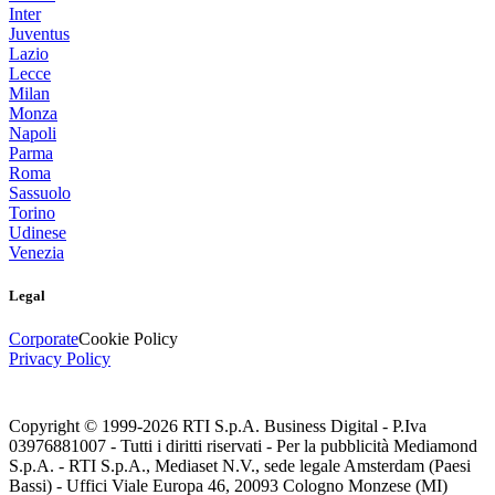
Inter
Juventus
Lazio
Lecce
Milan
Monza
Napoli
Parma
Roma
Sassuolo
Torino
Udinese
Venezia
Legal
Corporate
Cookie Policy
Privacy Policy
Copyright © 1999-
2026
RTI S.p.A. Business Digital - P.Iva
03976881007 - Tutti i diritti riservati - Per la pubblicità Mediamond
S.p.A. - RTI S.p.A., Mediaset N.V., sede legale Amsterdam (Paesi
Bassi) - Uffici Viale Europa 46, 20093 Cologno Monzese (MI)