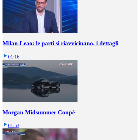
Milan-Leao: le parti si riavvicinano, i dettagli
01:16
Morgan Midsummer Coupé
01:53