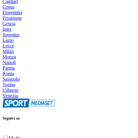
Cagliari
Como
Fiorentina
Frosinone
Genoa
Inter
Juventus
Lazio
Lecce
Milan
Monza
Napoli
Parma
Roma
Sassuolo
Torino
Udinese
Venezia
Seguici su