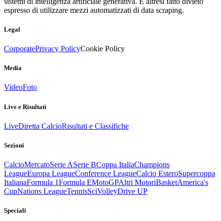
sistemi di intelligenza artificiale generativa. È altresì fatto divieto
espresso di utilizzare mezzi automatizzati di data scraping.
Legal
Corporate
Privacy Policy
Cookie Policy
Media
Video
Foto
Live e Risultati
Live
Diretta Calcio
Risultati e Classifiche
Sezioni
Calcio
Mercato
Serie A
Serie B
Coppa Italia
Champions
League
Europa League
Conference League
Calcio Estero
Supercoppa
Italiana
Formula 1
Formula E
MotoGP
Altri Motori
Basket
America's
Cup
Nations League
Tennis
Sci
Volley
Drive UP
Speciali