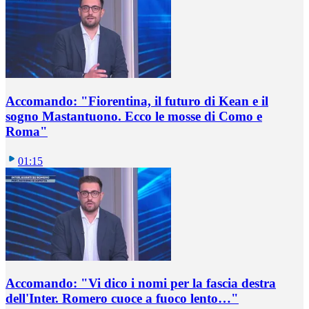
Accomando: "Fiorentina, il futuro di Kean e il
sogno Mastantuono. Ecco le mosse di Como e
Roma"
01:15
Accomando: "Vi dico i nomi per la fascia destra
dell'Inter. Romero cuoce a fuoco lento…"