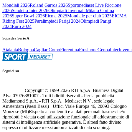
Mondiali 2026
Roland Garros 2026
Sportmediaset Live Riccione
2026
Scudetto Inter 2026
Olimpiadi Invernali Milano Cortina
2026
Super Bowl 2026
Eicma 2025
Mondiale per club 2025
EICMA
Riding Fest 2025
Paralimpiadi Parigi 2024
Olimpiadi Parigi
2024
Euro 2024
Squadra Serie A
Atalanta
Bologna
Cagliari
Como
Fiorentina
Frosinone
Genoa
Inter
Juvent
Seguici su
Copyright © 1999-
2026
RTI S.p.A. Business Digital -
P.Iva 03976881007 - Tutti i diritti riservati - Per la pubblicità
Mediamond S.p.A. - RTI S.p.A., Mediaset N.V., sede legale
Amsterdam (Paesi Bassi) - Uffici Viale Europa 46, 20093 Cologno
Monzese (MI)
Rispetto ai contenuti e ai dati personali trasmessi e/o
riprodotti è vietata ogni utilizzazione funzionale all’addestramento di
sistemi di intelligenza artificiale generativa. È altresì fatto divieto
espresso di utilizzare mezzi automatizzati di data scraping.