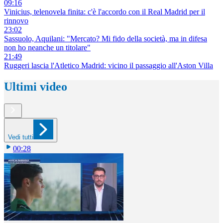
09:16
Vinicius, telenovela finita: c'è l'accordo con il Real Madrid per il
rinnovo
23:02
Sassuolo, Aquilani: "Mercato? Mi fido della società, ma in difesa
non ho neanche un titolare"
21:49
Ruggeri lascia l'Atletico Madrid: vicino il passaggio all'Aston Villa
Ultimi video
Vedi tutti
00:28