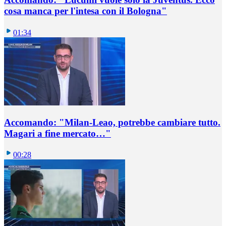
cosa manca per l'intesa con il Bologna"
01:34
Accomando: "Milan-Leao, potrebbe cambiare tutto.
Magari a fine mercato…"
00:28