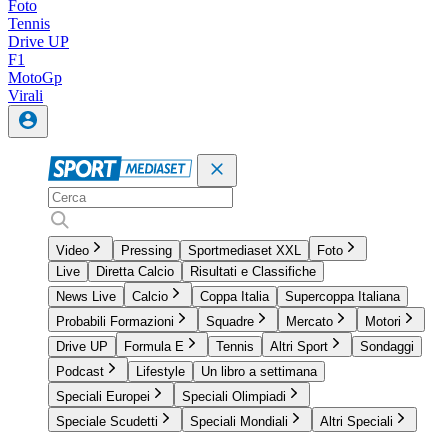
Foto
Tennis
Drive UP
F1
MotoGp
Virali
Video
Pressing
Sportmediaset XXL
Foto
Live
Diretta Calcio
Risultati e Classifiche
News Live
Calcio
Coppa Italia
Supercoppa Italiana
Probabili Formazioni
Squadre
Mercato
Motori
Drive UP
Formula E
Tennis
Altri Sport
Sondaggi
Podcast
Lifestyle
Un libro a settimana
Speciali Europei
Speciali Olimpiadi
Speciale Scudetti
Speciali Mondiali
Altri Speciali