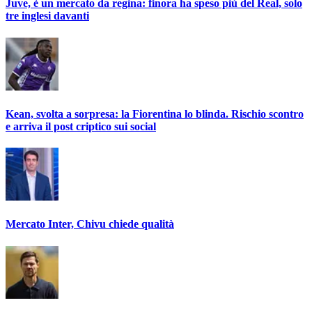
Juve, è un mercato da regina: finora ha speso più del Real, solo
tre inglesi davanti
Kean, svolta a sorpresa: la Fiorentina lo blinda. Rischio scontro
e arriva il post criptico sui social
Mercato Inter, Chivu chiede qualità