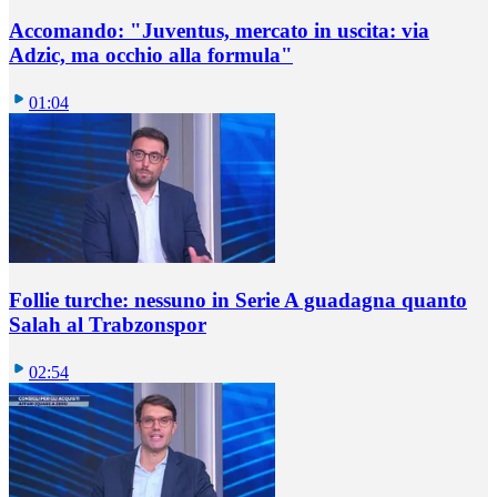
Accomando: "Juventus, mercato in uscita: via
Adzic, ma occhio alla formula"
01:04
Follie turche: nessuno in Serie A guadagna quanto
Salah al Trabzonspor
02:54