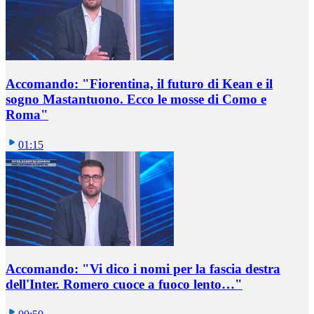
Accomando: "Fiorentina, il futuro di Kean e il
sogno Mastantuono. Ecco le mosse di Como e
Roma"
01:15
Accomando: "Vi dico i nomi per la fascia destra
dell'Inter. Romero cuoce a fuoco lento…"