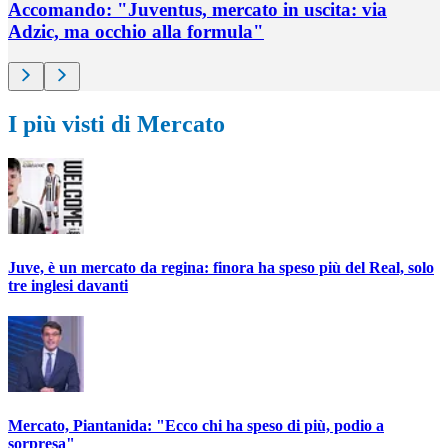
Accomando: "Juventus, mercato in uscita: via
Adzic, ma occhio alla formula"
I più visti di Mercato
Juve, è un mercato da regina: finora ha speso più del Real, solo
tre inglesi davanti
Mercato, Piantanida: "Ecco chi ha speso di più, podio a
sorpresa"