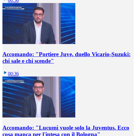
00:50
Accomando: "Portiere Juve, duello Vicario-Suzuki:
chi sale e chi scende"
00:36
Accomando: "Lucumì vuole solo la Juventus. Ecco
cosa manca per l'intesa con il Bologna"