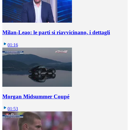
Milan-Leao: le parti si riavvicinano, i dettagli
01:16
Morgan Midsummer Coupé
01:53