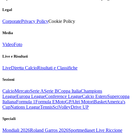
Legal
Corporate
Privacy Policy
Cookie Policy
Media
Video
Foto
Live e Risultati
Live
Diretta Calcio
Risultati e Classifiche
Sezioni
Calcio
Mercato
Serie A
Serie B
Coppa Italia
Champions
League
Europa League
Conference League
Calcio Estero
Supercoppa
Italiana
Formula 1
Formula E
MotoGP
Altri Motori
Basket
America's
Cup
Nations League
Tennis
Sci
Volley
Drive UP
Speciali
Mondiali 2026
Roland Garros 2026
Sportmediaset Live Riccione