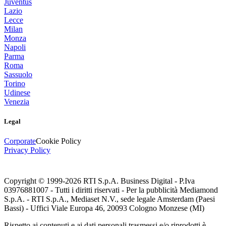
Juventus
Lazio
Lecce
Milan
Monza
Napoli
Parma
Roma
Sassuolo
Torino
Udinese
Venezia
Legal
Corporate
Cookie Policy
Privacy Policy
Copyright © 1999-
2026
RTI S.p.A. Business Digital - P.Iva
03976881007 - Tutti i diritti riservati - Per la pubblicità Mediamond
S.p.A. - RTI S.p.A., Mediaset N.V., sede legale Amsterdam (Paesi
Bassi) - Uffici Viale Europa 46, 20093 Cologno Monzese (MI)
Rispetto ai contenuti e ai dati personali trasmessi e/o riprodotti è