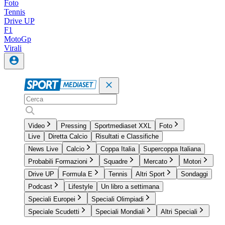
Foto
Tennis
Drive UP
F1
MotoGp
Virali
Video
Pressing
Sportmediaset XXL
Foto
Live
Diretta Calcio
Risultati e Classifiche
News Live
Calcio
Coppa Italia
Supercoppa Italiana
Probabili Formazioni
Squadre
Mercato
Motori
Drive UP
Formula E
Tennis
Altri Sport
Sondaggi
Podcast
Lifestyle
Un libro a settimana
Speciali Europei
Speciali Olimpiadi
Speciale Scudetti
Speciali Mondiali
Altri Speciali