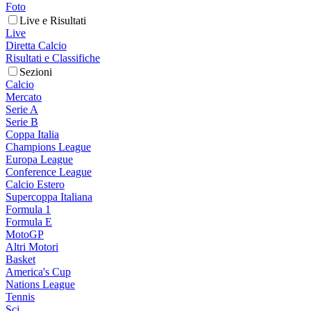
Foto
Live e Risultati
Live
Diretta Calcio
Risultati e Classifiche
Sezioni
Calcio
Mercato
Serie A
Serie B
Coppa Italia
Champions League
Europa League
Conference League
Calcio Estero
Supercoppa Italiana
Formula 1
Formula E
MotoGP
Altri Motori
Basket
America's Cup
Nations League
Tennis
Sci