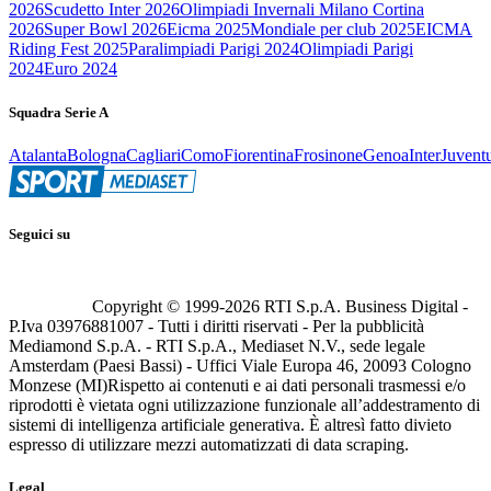
2026
Scudetto Inter 2026
Olimpiadi Invernali Milano Cortina
2026
Super Bowl 2026
Eicma 2025
Mondiale per club 2025
EICMA
Riding Fest 2025
Paralimpiadi Parigi 2024
Olimpiadi Parigi
2024
Euro 2024
Squadra Serie A
Atalanta
Bologna
Cagliari
Como
Fiorentina
Frosinone
Genoa
Inter
Juvent
Seguici su
Copyright © 1999-
2026
RTI S.p.A. Business Digital -
P.Iva 03976881007 - Tutti i diritti riservati - Per la pubblicità
Mediamond S.p.A. - RTI S.p.A., Mediaset N.V., sede legale
Amsterdam (Paesi Bassi) - Uffici Viale Europa 46, 20093 Cologno
Monzese (MI)
Rispetto ai contenuti e ai dati personali trasmessi e/o
riprodotti è vietata ogni utilizzazione funzionale all’addestramento di
sistemi di intelligenza artificiale generativa. È altresì fatto divieto
espresso di utilizzare mezzi automatizzati di data scraping.
Legal