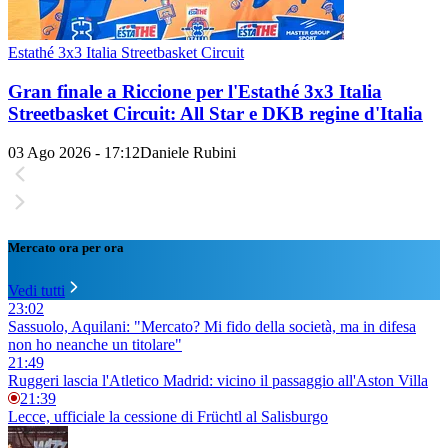
Estathé 3x3 Italia Streetbasket Circuit
Gran finale a Riccione per l'Estathé 3x3 Italia
Streetbasket Circuit: All Star e DKB regine d'Italia
03 Ago 2026 - 17:12
Daniele Rubini
Mercato ora per ora
Vedi tutti
23:02
Sassuolo, Aquilani: "Mercato? Mi fido della società, ma in difesa
non ho neanche un titolare"
21:49
Ruggeri lascia l'Atletico Madrid: vicino il passaggio all'Aston Villa
21:39
Lecce, ufficiale la cessione di Früchtl al Salisburgo