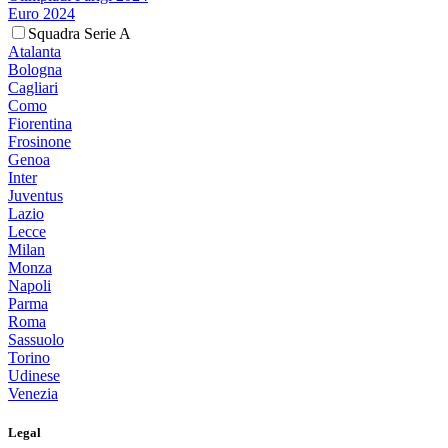
Euro 2024
Squadra Serie A
Atalanta
Bologna
Cagliari
Como
Fiorentina
Frosinone
Genoa
Inter
Juventus
Lazio
Lecce
Milan
Monza
Napoli
Parma
Roma
Sassuolo
Torino
Udinese
Venezia
Legal