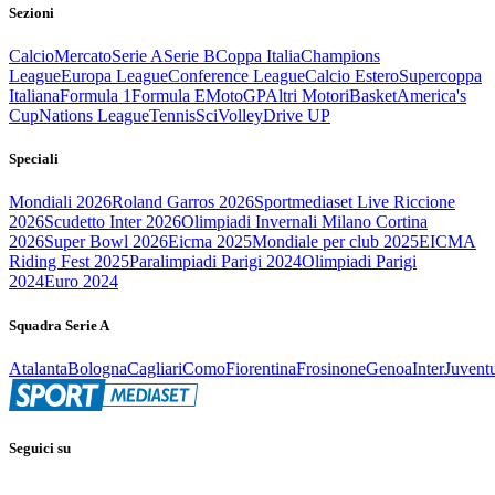
Sezioni
Calcio
Mercato
Serie A
Serie B
Coppa Italia
Champions
League
Europa League
Conference League
Calcio Estero
Supercoppa
Italiana
Formula 1
Formula E
MotoGP
Altri Motori
Basket
America's
Cup
Nations League
Tennis
Sci
Volley
Drive UP
Speciali
Mondiali 2026
Roland Garros 2026
Sportmediaset Live Riccione
2026
Scudetto Inter 2026
Olimpiadi Invernali Milano Cortina
2026
Super Bowl 2026
Eicma 2025
Mondiale per club 2025
EICMA
Riding Fest 2025
Paralimpiadi Parigi 2024
Olimpiadi Parigi
2024
Euro 2024
Squadra Serie A
Atalanta
Bologna
Cagliari
Como
Fiorentina
Frosinone
Genoa
Inter
Juvent
Seguici su