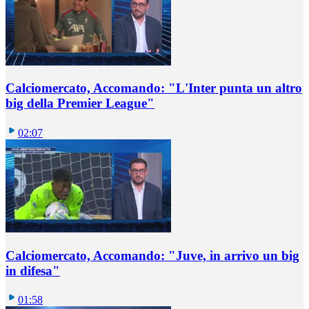
Calciomercato, Accomando: "L'Inter punta un altro
big della Premier League"
02:07
Calciomercato, Accomando: "Juve, in arrivo un big
in difesa"
01:58