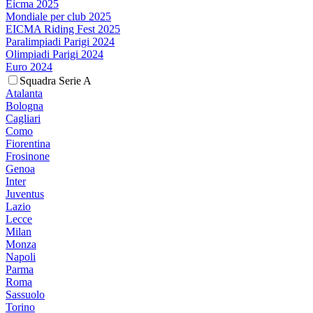
Eicma 2025
Mondiale per club 2025
EICMA Riding Fest 2025
Paralimpiadi Parigi 2024
Olimpiadi Parigi 2024
Euro 2024
Squadra Serie A
Atalanta
Bologna
Cagliari
Como
Fiorentina
Frosinone
Genoa
Inter
Juventus
Lazio
Lecce
Milan
Monza
Napoli
Parma
Roma
Sassuolo
Torino