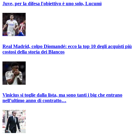
Juve, per la difesa l'obiettivo è uno solo, Lucumì
Real Madrid, colpo Diomandé: ecco la top 10 degli acquisti più
costosi della storia dei Blancos
Vinicius si toglie dalla lista, ma sono tanti i big che entrano
nell’ultimo anno di contratto…