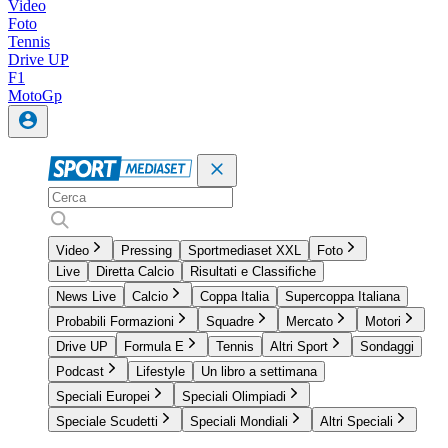
Video
Foto
Tennis
Drive UP
F1
MotoGp
Video
Pressing
Sportmediaset XXL
Foto
Live
Diretta Calcio
Risultati e Classifiche
News Live
Calcio
Coppa Italia
Supercoppa Italiana
Probabili Formazioni
Squadre
Mercato
Motori
Drive UP
Formula E
Tennis
Altri Sport
Sondaggi
Podcast
Lifestyle
Un libro a settimana
Speciali Europei
Speciali Olimpiadi
Speciale Scudetti
Speciali Mondiali
Altri Speciali