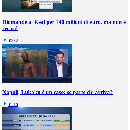
Diomande al Real per 140 milioni di euro, ma non è
record
00:52
Napoli, Lukaku è un caso: se parte chi arriva?
01:10