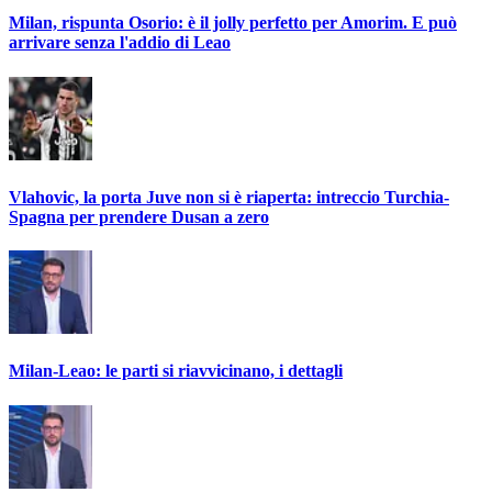
Milan, rispunta Osorio: è il jolly perfetto per Amorim. E può
arrivare senza l'addio di Leao
Vlahovic, la porta Juve non si è riaperta: intreccio Turchia-
Spagna per prendere Dusan a zero
Milan-Leao: le parti si riavvicinano, i dettagli