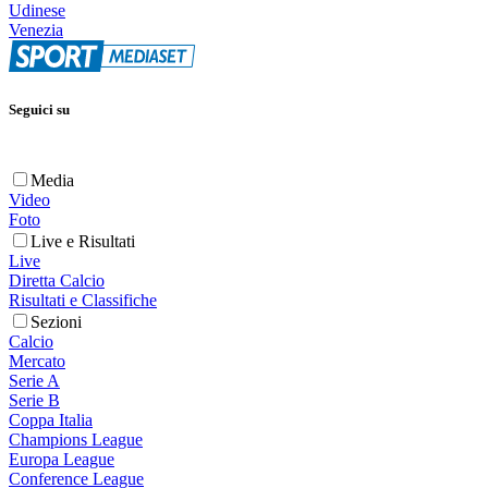
Udinese
Venezia
Seguici su
Media
Video
Foto
Live e Risultati
Live
Diretta Calcio
Risultati e Classifiche
Sezioni
Calcio
Mercato
Serie A
Serie B
Coppa Italia
Champions League
Europa League
Conference League