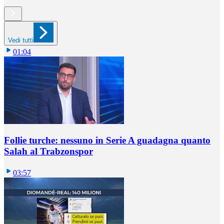
Vedi tutti
01:04
Follie turche: nessuno in Serie A guadagna quanto
Salah al Trabzonspor
03:57