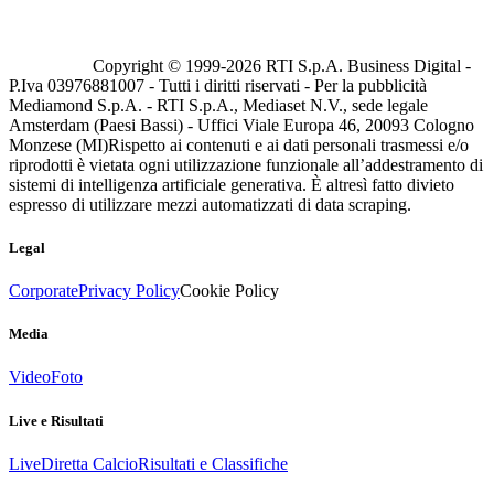
Copyright © 1999-
2026
RTI S.p.A. Business Digital -
P.Iva 03976881007 - Tutti i diritti riservati - Per la pubblicità
Mediamond S.p.A. - RTI S.p.A., Mediaset N.V., sede legale
Amsterdam (Paesi Bassi) - Uffici Viale Europa 46, 20093 Cologno
Monzese (MI)
Rispetto ai contenuti e ai dati personali trasmessi e/o
riprodotti è vietata ogni utilizzazione funzionale all’addestramento di
sistemi di intelligenza artificiale generativa. È altresì fatto divieto
espresso di utilizzare mezzi automatizzati di data scraping.
Legal
Corporate
Privacy Policy
Cookie Policy
Media
Video
Foto
Live e Risultati
Live
Diretta Calcio
Risultati e Classifiche