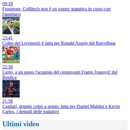
09:18
Frosinone, Grillitsch non è un sogno: trattativa in corso con
l'austriaco
23:41
Colpo del Liverpool: è fatta per Ronald Araujo dal Barcellona
22:38
Lazio, a un passo l'acquisto del centravanti Franjo Ivanović dal
Benfica
21:58
Cagliari, doppio colpo a segno: fatta per Daniel Maldini e Kevin
Carlos, i dettagli delle trattative
Ultimi video