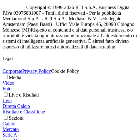
Copyright © 1999-
2026
RTI S.p.A. Business Digital -
P.Iva 03976881007 - Tutti i diritti riservati - Per la pubblicità
Mediamond S.p.A. - RTI S.p.A., Mediaset N.V., sede legale
Amsterdam (Paesi Bassi) - Uffici Viale Europa 46, 20093 Cologno
Monzese (MI)
Rispetto ai contenuti e ai dati personali trasmessi e/o
riprodotti è vietata ogni utilizzazione funzionale all’addestramento di
sistemi di intelligenza artificiale generativa. È altresì fatto divieto
espresso di utilizzare mezzi automatizzati di data scraping.
Legal
Corporate
Privacy Policy
Cookie Policy
Media
Video
Foto
Live e Risultati
Live
Diretta Calcio
Risultati e Classifiche
Sezioni
Calcio
Mercato
Serie A