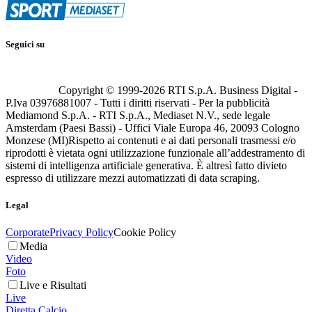
Seguici su
Copyright © 1999-
2026
RTI S.p.A. Business Digital -
P.Iva 03976881007 - Tutti i diritti riservati - Per la pubblicità
Mediamond S.p.A. - RTI S.p.A., Mediaset N.V., sede legale
Amsterdam (Paesi Bassi) - Uffici Viale Europa 46, 20093 Cologno
Monzese (MI)
Rispetto ai contenuti e ai dati personali trasmessi e/o
riprodotti è vietata ogni utilizzazione funzionale all’addestramento di
sistemi di intelligenza artificiale generativa. È altresì fatto divieto
espresso di utilizzare mezzi automatizzati di data scraping.
Legal
Corporate
Privacy Policy
Cookie Policy
Media
Video
Foto
Live e Risultati
Live
Diretta Calcio