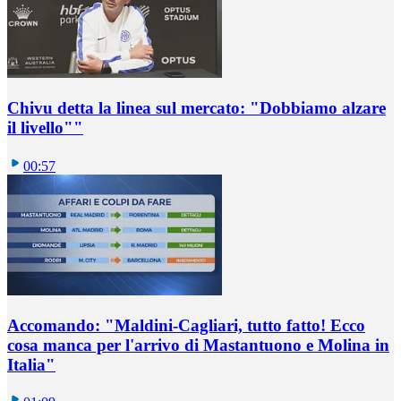
Chivu detta la linea sul mercato: "Dobbiamo alzare
il livello""
00:57
Accomando: "Maldini-Cagliari, tutto fatto! Ecco
cosa manca per l'arrivo di Mastantuono e Molina in
Italia"