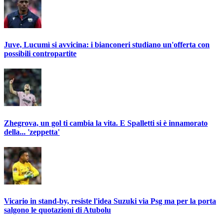
Juve, Lucumì si avvicina: i bianconeri studiano un'offerta con
possibili contropartite
Zhegrova, un gol ti cambia la vita. E Spalletti si è innamorato
della... 'zeppetta'
Vicario in stand-by, resiste l'idea Suzuki via Psg ma per la porta
salgono le quotazioni di Atubolu