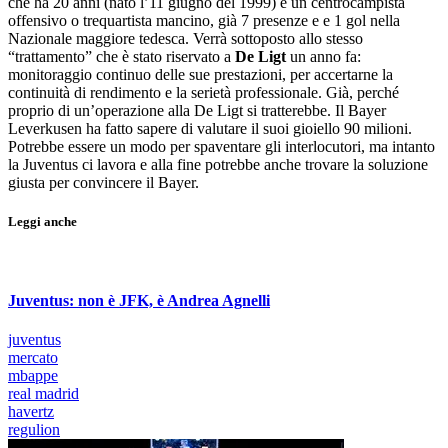
che ha 20 anni (nato l’11 giugno del 1999) è un centrocampista
offensivo o trequartista mancino, già 7 presenze e e 1 gol nella
Nazionale maggiore tedesca. Verrà sottoposto allo stesso
“trattamento” che è stato riservato a
De Ligt
un anno fa:
monitoraggio continuo delle sue prestazioni, per accertarne la
continuità di rendimento e la serietà professionale. Già, perché
proprio di un’operazione alla De Ligt si tratterebbe. Il Bayer
Leverkusen ha fatto sapere di valutare il suoi gioiello 90 milioni.
Potrebbe essere un modo per spaventare gli interlocutori, ma intanto
la Juventus ci lavora e alla fine potrebbe anche trovare la soluzione
giusta per convincere il Bayer.
Leggi anche
Juventus: non è JFK, è Andrea Agnelli
juventus
mercato
mbappe
real madrid
havertz
regulion