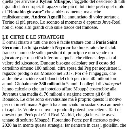
quella per arrivare a
Kylian Mbappé
, l’oggetto del desiderio di tutti
i grandi club europei, il ragazzo che più di tutti interpreta quel ruolo
di “
Ronaldo giovane
” che ambiziosamente, ma anche
realisticamente,
Andrea Agnelli
ha annunciato di voler portare a
Torino al più presto. Lo scontro al momento è appunto Juve-Real,
non ci sono altri grandi club sulle tracce del francese.
LE CIFRE E LE STRATEGIE
È ormai chiaro a tutti che non è facile trattare con il
Paris Saint
Germain
. La lunga estate di
Neymar
ha dimostrato che il club
francese non cede sulle questioni di principio e non vende un
giocatore per una cifra inferiore a quella che ritiene adeguata al
valore del giocatore. Dunque bisogna calcolare per il costo del
cartellino almeno 180 milioni, cifra spesa dal Psg per acquistare il
ragazzo prodigio dal Monaco nel 2017. Poi c’è l’ingaggio, che
andrebbe a incidere sui bilanci del club per circa 40 milioni lordi
annui. Globalmente
380 milioni
in 5 anni. I colleghi di
Tuttosport
hanno calcolato che un ipotetico affare Mbappè costerebbe alla
Juventus una media di 76 milioni a stagione contro gli 84 di
Ronaldo. Le cifre sono elevatissime ma è proprio questo il motivo
per cui in settimana Agnelli ha annunciato un sostanzioso aumento
di capitale. Vuole una Juve in grado di potersi permettere affari di
questo tipo. Però poi c’è il Real Madrid, che già in estate aveva
tentato di sedurre Mbappè. Florentino Perez per il mercato estivo
2020 ha in mente questa strategia: far rientrare in casa i gioiellini che