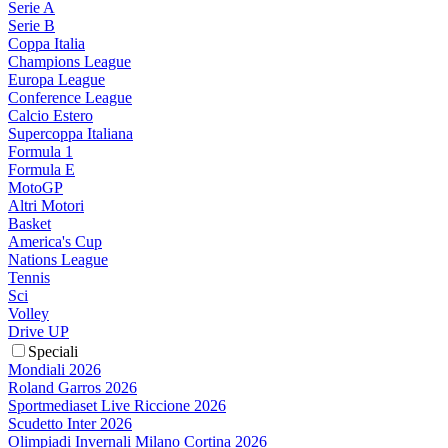
Serie A
Serie B
Coppa Italia
Champions League
Europa League
Conference League
Calcio Estero
Supercoppa Italiana
Formula 1
Formula E
MotoGP
Altri Motori
Basket
America's Cup
Nations League
Tennis
Sci
Volley
Drive UP
Speciali
Mondiali 2026
Roland Garros 2026
Sportmediaset Live Riccione 2026
Scudetto Inter 2026
Olimpiadi Invernali Milano Cortina 2026