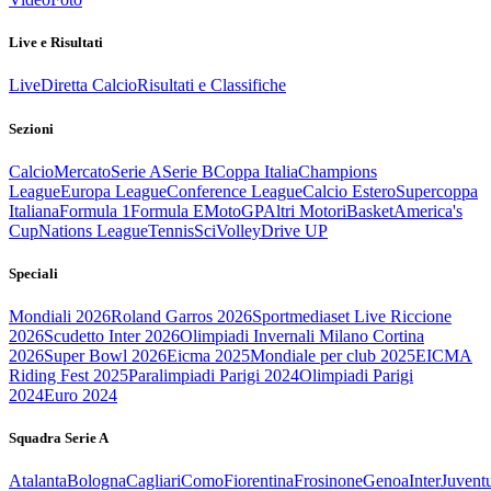
Live e Risultati
Live
Diretta Calcio
Risultati e Classifiche
Sezioni
Calcio
Mercato
Serie A
Serie B
Coppa Italia
Champions
League
Europa League
Conference League
Calcio Estero
Supercoppa
Italiana
Formula 1
Formula E
MotoGP
Altri Motori
Basket
America's
Cup
Nations League
Tennis
Sci
Volley
Drive UP
Speciali
Mondiali 2026
Roland Garros 2026
Sportmediaset Live Riccione
2026
Scudetto Inter 2026
Olimpiadi Invernali Milano Cortina
2026
Super Bowl 2026
Eicma 2025
Mondiale per club 2025
EICMA
Riding Fest 2025
Paralimpiadi Parigi 2024
Olimpiadi Parigi
2024
Euro 2024
Squadra Serie A
Atalanta
Bologna
Cagliari
Como
Fiorentina
Frosinone
Genoa
Inter
Juvent