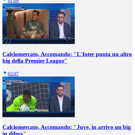
01:09
Calciomercato, Accomando: "L'Inter punta un altro
big della Premier League"
02:07
Calciomercato, Accomando: "Juve, in arrivo un big
in difesa"