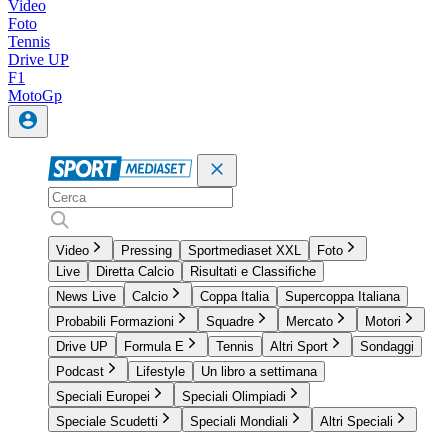
Video
Foto
Tennis
Drive UP
F1
MotoGp
Video
Pressing
Sportmediaset XXL
Foto
Live
Diretta Calcio
Risultati e Classifiche
News Live
Calcio
Coppa Italia
Supercoppa Italiana
Probabili Formazioni
Squadre
Mercato
Motori
Drive UP
Formula E
Tennis
Altri Sport
Sondaggi
Podcast
Lifestyle
Un libro a settimana
Speciali Europei
Speciali Olimpiadi
Speciale Scudetti
Speciali Mondiali
Altri Speciali