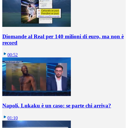
Diomande al Real per 140 milioni di euro, ma non è
record
00:52
Napoli, Lukaku è un caso: se parte chi arriva?
01:10