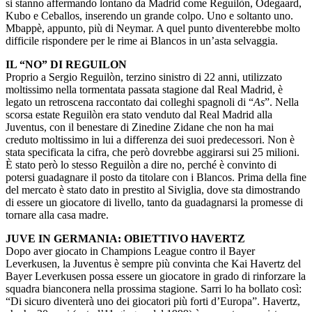
si stanno affermando lontano da Madrid come Reguilòn, Odegaard,
Kubo e Ceballos, inserendo un grande colpo. Uno e soltanto uno.
Mbappè, appunto, più di Neymar. A quel punto diventerebbe molto
difficile rispondere per le rime ai Blancos in un’asta selvaggia.
IL “NO” DI REGUILON
Proprio a Sergio Reguilòn, terzino sinistro di 22 anni, utilizzato
moltissimo nella tormentata passata stagione dal Real Madrid, è
legato un retroscena raccontato dai colleghi spagnoli di “
As
”. Nella
scorsa estate Reguilòn era stato venduto dal Real Madrid alla
Juventus, con il benestare di Zinedine Zidane che non ha mai
creduto moltissimo in lui a differenza dei suoi predecessori. Non è
stata specificata la cifra, che però dovrebbe aggirarsi sui 25 milioni.
È stato però lo stesso Reguilòn a dire no, perché è convinto di
potersi guadagnare il posto da titolare con i Blancos. Prima della fine
del mercato è stato dato in prestito al Siviglia, dove sta dimostrando
di essere un giocatore di livello, tanto da guadagnarsi la promesse di
tornare alla casa madre.
JUVE IN GERMANIA: OBIETTIVO HAVERTZ
Dopo aver giocato in Champions League contro il Bayer
Leverkusen, la Juventus è sempre più convinta che Kai Havertz del
Bayer Leverkusen possa essere un giocatore in grado di rinforzare la
squadra bianconera nella prossima stagione. Sarri lo ha bollato così:
“Di sicuro diventerà uno dei giocatori più forti d’Europa”. Havertz,