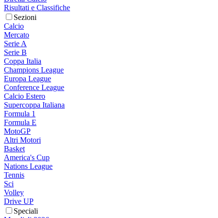
Risultati e Classifiche
Sezioni
Calcio
Mercato
Serie A
Serie B
Coppa Italia
Champions League
Europa League
Conference League
Calcio Estero
Supercoppa Italiana
Formula 1
Formula E
MotoGP
Altri Motori
Basket
America's Cup
Nations League
Tennis
Sci
Volley
Drive UP
Speciali