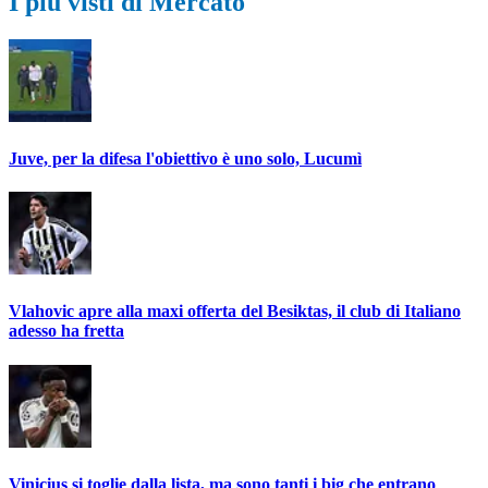
I più visti di Mercato
Juve, per la difesa l'obiettivo è uno solo, Lucumì
Vlahovic apre alla maxi offerta del Besiktas, il club di Italiano
adesso ha fretta
Vinicius si toglie dalla lista, ma sono tanti i big che entrano