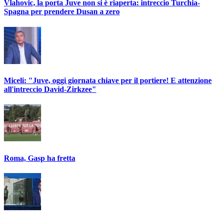
Vlahovic, la porta Juve non si è riaperta: intreccio Turchia-
Spagna per prendere Dusan a zero
Miceli: "Juve, oggi giornata chiave per il portiere! E attenzione
all'intreccio David-Zirkzee"
Roma, Gasp ha fretta