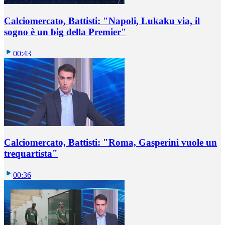
Calciomercato, Battisti: "Napoli, Lukaku via, il
sogno è un big della Premier"
00:43
Calciomercato, Battisti: "Roma, Gasperini vuole un
trequartista"
00:36