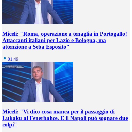
Miceli: "Roma, operazione a tenaglia in Portogallo!
Attaccanti italiani per Lazio e Bologna, ma
attenzione a Seba Esposito"
01:49
Miceli: "Vi dico cosa manca per il passaggio di
Lukaku al Fenerbahce. E il Napoli può sognare due
colpi"