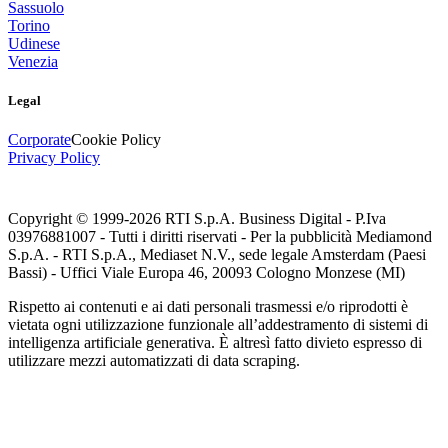
Sassuolo
Torino
Udinese
Venezia
Legal
Corporate
Cookie Policy
Privacy Policy
Copyright © 1999-
2026
RTI S.p.A. Business Digital - P.Iva
03976881007 - Tutti i diritti riservati - Per la pubblicità Mediamond
S.p.A. - RTI S.p.A., Mediaset N.V., sede legale Amsterdam (Paesi
Bassi) - Uffici Viale Europa 46, 20093 Cologno Monzese (MI)
Rispetto ai contenuti e ai dati personali trasmessi e/o riprodotti è
vietata ogni utilizzazione funzionale all’addestramento di sistemi di
intelligenza artificiale generativa. È altresì fatto divieto espresso di
utilizzare mezzi automatizzati di data scraping.