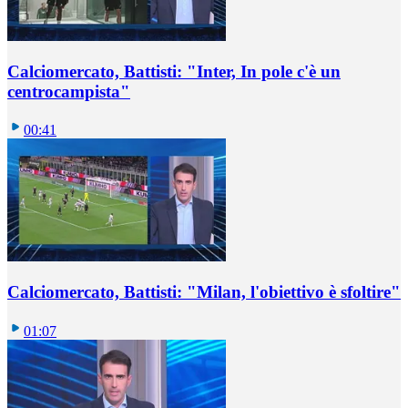
Calciomercato, Battisti: "Inter, In pole c'è un
centrocampista"
00:41
Calciomercato, Battisti: "Milan, l'obiettivo è sfoltire"
01:07