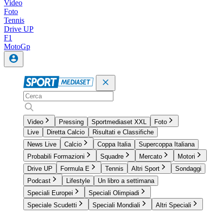
Video
Foto
Tennis
Drive UP
F1
MotoGp
Video
Pressing
Sportmediaset XXL
Foto
Live
Diretta Calcio
Risultati e Classifiche
News Live
Calcio
Coppa Italia
Supercoppa Italiana
Probabili Formazioni
Squadre
Mercato
Motori
Drive UP
Formula E
Tennis
Altri Sport
Sondaggi
Podcast
Lifestyle
Un libro a settimana
Speciali Europei
Speciali Olimpiadi
Speciale Scudetti
Speciali Mondiali
Altri Speciali