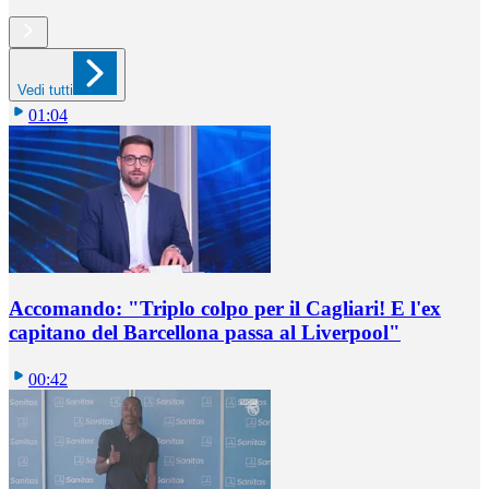
Vedi tutti
01:04
Accomando: "Triplo colpo per il Cagliari! E l'ex
capitano del Barcellona passa al Liverpool"
00:42