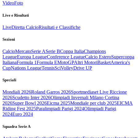
Video
Foto
Live e Risultati
Live
Diretta Calcio
Risultati e Classifiche
Sezioni
Calcio
Mercato
Serie A
Serie B
Coppa Italia
Champions
League
Europa League
Conference League
Calcio Estero
Supercoppa
Italiana
Formula 1
Formula E
MotoGP
Altri Motori
Basket
America's
Cup
Nations League
Tennis
Sci
Volley
Drive UP
Speciali
Mondiali 2026
Roland Garros 2026
Sportmediaset Live Riccione
2026
Scudetto Inter 2026
Olimpiadi Invernali Milano Cortina
2026
Super Bowl 2026
Eicma 2025
Mondiale per club 2025
EICMA
Riding Fest 2025
Paralimpiadi Parigi 2024
Olimpiadi Parigi
2024
Euro 2024
Squadra Serie A