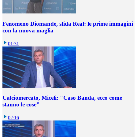
Fenomeno Diomande, sfida Real: le prime immagini
con la nuova maglia
01:31
Calciomercato, Miceli: "Caso Banda, ecco come
stanno le cose"
02:16