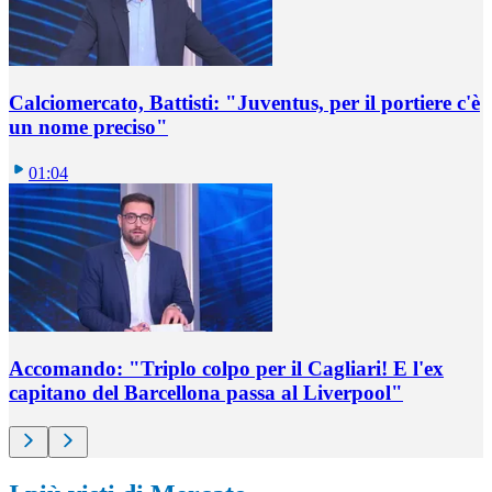
Calciomercato, Battisti: "Juventus, per il portiere c'è
un nome preciso"
01:04
Accomando: "Triplo colpo per il Cagliari! E l'ex
capitano del Barcellona passa al Liverpool"