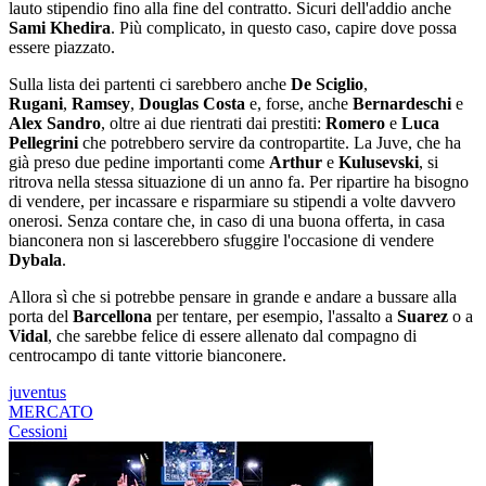
lauto stipendio fino alla fine del contratto. Sicuri dell'addio anche
Sami Khedira
. Più complicato, in questo caso, capire dove possa
essere piazzato.
Sulla lista dei partenti ci sarebbero anche
De Sciglio
,
Rugani
,
Ramsey
,
Douglas Costa
e, forse, anche
Bernardeschi
e
Alex Sandro
, oltre ai due rientrati dai prestiti:
Romero
e
Luca
Pellegrini
che potrebbero servire da contropartite. La Juve, che ha
già preso due pedine importanti come
Arthur
e
Kulusevski
, si
ritrova nella stessa situazione di un anno fa. Per ripartire ha bisogno
di vendere, per incassare e risparmiare su stipendi a volte davvero
onerosi. Senza contare che, in caso di una buona offerta, in casa
bianconera non si lascerebbero sfuggire l'occasione di vendere
Dybala
.
Allora sì che si potrebbe pensare in grande e andare a bussare alla
porta del
Barcellona
per tentare, per esempio, l'assalto a
Suarez
o a
Vidal
, che sarebbe felice di essere allenato dal compagno di
centrocampo di tante vittorie bianconere.
juventus
MERCATO
Cessioni