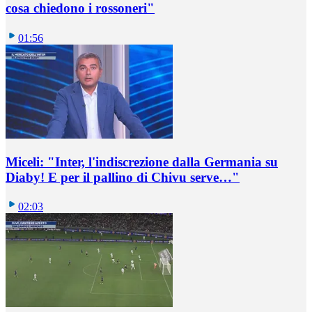
cosa chiedono i rossoneri"
01:56
Miceli: "Inter, l'indiscrezione dalla Germania su
Diaby! E per il pallino di Chivu serve…"
02:03