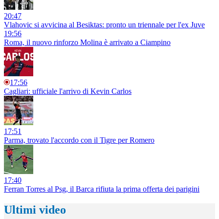
20:47
Vlahovic si avvicina al Besiktas: pronto un triennale per l'ex Juve
19:56
Roma, il nuovo rinforzo Molina è arrivato a Ciampino
17:56
Cagliari: ufficiale l'arrivo di Kevin Carlos
17:51
Parma, trovato l'accordo con il Tigre per Romero
17:40
Ferran Torres al Psg, il Barca rifiuta la prima offerta dei parigini
Ultimi video