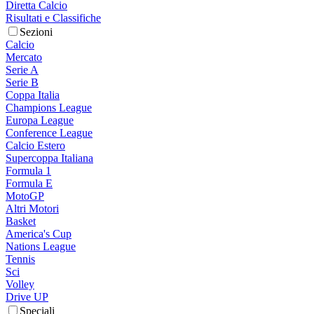
Diretta Calcio
Risultati e Classifiche
Sezioni
Calcio
Mercato
Serie A
Serie B
Coppa Italia
Champions League
Europa League
Conference League
Calcio Estero
Supercoppa Italiana
Formula 1
Formula E
MotoGP
Altri Motori
Basket
America's Cup
Nations League
Tennis
Sci
Volley
Drive UP
Speciali