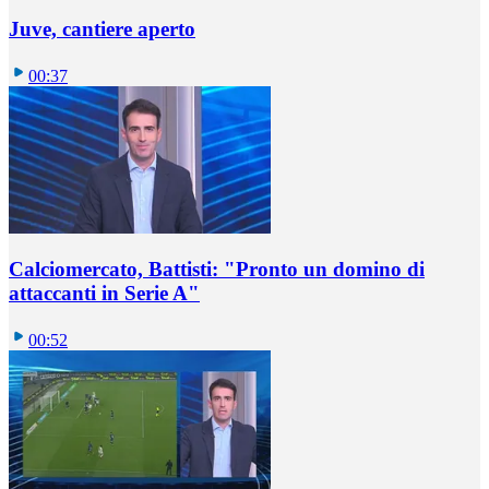
Juve, cantiere aperto
00:37
Calciomercato, Battisti: "Pronto un domino di
attaccanti in Serie A"
00:52