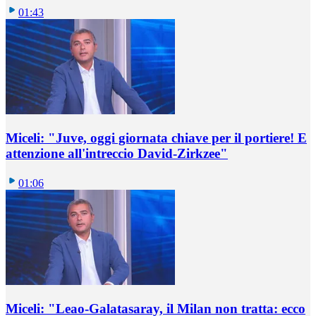
01:43
Miceli: "Juve, oggi giornata chiave per il portiere! E
attenzione all'intreccio David-Zirkzee"
01:06
Miceli: "Leao-Galatasaray, il Milan non tratta: ecco