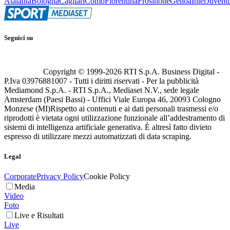
Atalanta
Bologna
Cagliari
Como
Fiorentina
Frosinone
Genoa
Inter
Juvent
Seguici su
Copyright © 1999-
2026
RTI S.p.A. Business Digital -
P.Iva 03976881007 - Tutti i diritti riservati - Per la pubblicità
Mediamond S.p.A. - RTI S.p.A., Mediaset N.V., sede legale
Amsterdam (Paesi Bassi) - Uffici Viale Europa 46, 20093 Cologno
Monzese (MI)
Rispetto ai contenuti e ai dati personali trasmessi e/o
riprodotti è vietata ogni utilizzazione funzionale all’addestramento di
sistemi di intelligenza artificiale generativa. È altresì fatto divieto
espresso di utilizzare mezzi automatizzati di data scraping.
Legal
Corporate
Privacy Policy
Cookie Policy
Media
Video
Foto
Live e Risultati
Live