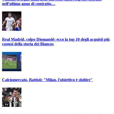
nell’ultimo anno di contratto…
Real Madrid, colpo Diomandé: ecco la top 10 degli acquisti più
costosi della storia dei Blancos
Calciomercato, Battisti: "Milan, l'obiettivo è sfoltire"