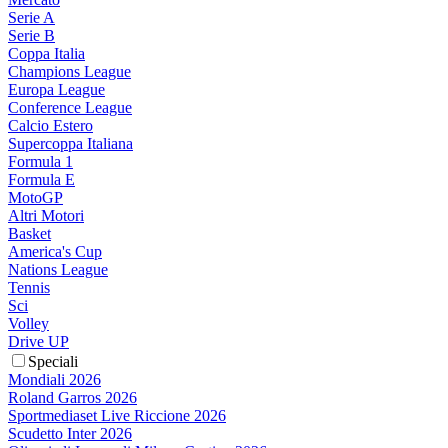
Serie A
Serie B
Coppa Italia
Champions League
Europa League
Conference League
Calcio Estero
Supercoppa Italiana
Formula 1
Formula E
MotoGP
Altri Motori
Basket
America's Cup
Nations League
Tennis
Sci
Volley
Drive UP
Speciali
Mondiali 2026
Roland Garros 2026
Sportmediaset Live Riccione 2026
Scudetto Inter 2026