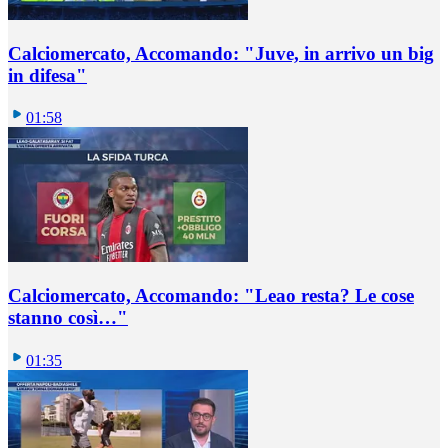
Calciomercato, Accomando: "Juve, in arrivo un big
in difesa"
01:58
Calciomercato, Accomando: "Leao resta? Le cose
stanno così…"
01:35