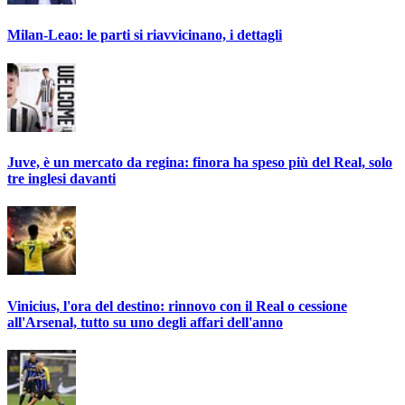
Milan-Leao: le parti si riavvicinano, i dettagli
Juve, è un mercato da regina: finora ha speso più del Real, solo
tre inglesi davanti
Vinicius, l'ora del destino: rinnovo con il Real o cessione
all'Arsenal, tutto su uno degli affari dell'anno