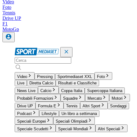
Video
Foto
Tennis
Drive UP
F1
MotoGp
Video
Pressing
Sportmediaset XXL
Foto
Live
Diretta Calcio
Risultati e Classifiche
News Live
Calcio
Coppa Italia
Supercoppa Italiana
Probabili Formazioni
Squadre
Mercato
Motori
Drive UP
Formula E
Tennis
Altri Sport
Sondaggi
Podcast
Lifestyle
Un libro a settimana
Speciali Europei
Speciali Olimpiadi
Speciale Scudetti
Speciali Mondiali
Altri Speciali