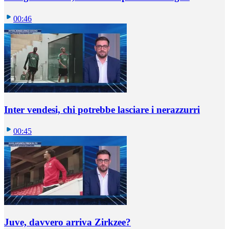
00:46
Inter vendesi, chi potrebbe lasciare i nerazzurri
00:45
Juve, davvero arriva Zirkzee?