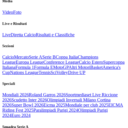
Media
Video
Foto
Live e Risultati
Live
Diretta Calcio
Risultati e Classifiche
Sezioni
Calcio
Mercato
Serie A
Serie B
Coppa Italia
Champions
League
Europa League
Conference League
Calcio Estero
Supercoppa
Italiana
Formula 1
Formula E
MotoGP
Altri Motori
Basket
America's
Cup
Nations League
Tennis
Sci
Volley
Drive UP
Speciali
Mondiali 2026
Roland Garros 2026
Sportmediaset Live Riccione
2026
Scudetto Inter 2026
Olimpiadi Invernali Milano Cortina
2026
Super Bowl 2026
Eicma 2025
Mondiale per club 2025
EICMA
Riding Fest 2025
Paralimpiadi Parigi 2024
Olimpiadi Parigi
2024
Euro 2024
Squadra Serie A