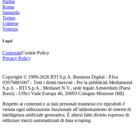
Parma
Roma
Sassuolo
Torino
Udinese
Venezia
Legal
Corporate
Cookie Policy
Privacy Policy
Copyright © 1999-
2026
RTI S.p.A. Business Digital - P.Iva
03976881007 - Tutti i diritti riservati - Per la pubblicità Mediamond
S.p.A. - RTI S.p.A., Mediaset N.V., sede legale Amsterdam (Paesi
Bassi) - Uffici Viale Europa 46, 20093 Cologno Monzese (MI)
Rispetto ai contenuti e ai dati personali trasmessi e/o riprodotti è
vietata ogni utilizzazione funzionale all’addestramento di sistemi di
intelligenza artificiale generativa. È altresì fatto divieto espresso di
utilizzare mezzi automatizzati di data scraping.