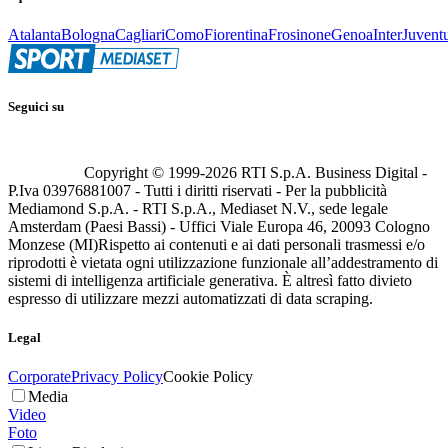
Atalanta
Bologna
Cagliari
Como
Fiorentina
Frosinone
Genoa
Inter
Juvent
Seguici su
Copyright © 1999-
2026
RTI S.p.A. Business Digital -
P.Iva 03976881007 - Tutti i diritti riservati - Per la pubblicità
Mediamond S.p.A. - RTI S.p.A., Mediaset N.V., sede legale
Amsterdam (Paesi Bassi) - Uffici Viale Europa 46, 20093 Cologno
Monzese (MI)
Rispetto ai contenuti e ai dati personali trasmessi e/o
riprodotti è vietata ogni utilizzazione funzionale all’addestramento di
sistemi di intelligenza artificiale generativa. È altresì fatto divieto
espresso di utilizzare mezzi automatizzati di data scraping.
Legal
Corporate
Privacy Policy
Cookie Policy
Media
Video
Foto