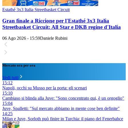
Estathé 3x3 Italia Streetbasket Circuit
Gran finale a Riccione per l'Estathé 3x3 Italia
Streetbasket Circuit: All Star e DKB regine d'Italia
06 Ago 2026 - 15:59
Daniele Rubini
Mercato ora per ora
Vedi tutti
15:12
Napoli, occhi su Musso per la porta: gli scenari
15:10
Cambiaso si blinda alla Juve: "Sono concentrato qui, è un orgoglio"
15:04
Juve, Spalletti: "Sul mercato abbiamo in mente cose ben definite"
14:25
Milan e Juve, Sorloth può finire in Turchia: il piano del Fenerbahce