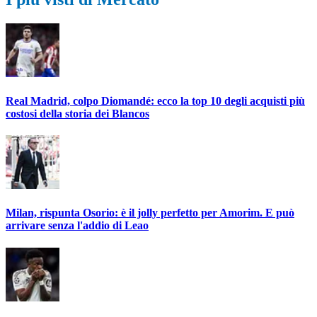
Real Madrid, colpo Diomandé: ecco la top 10 degli acquisti più
costosi della storia dei Blancos
Milan, rispunta Osorio: è il jolly perfetto per Amorim. E può
arrivare senza l'addio di Leao