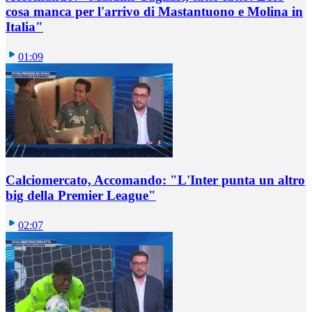
cosa manca per l'arrivo di Mastantuono e Molina in
Italia"
01:09
Calciomercato, Accomando: "L'Inter punta un altro
big della Premier League"
02:07