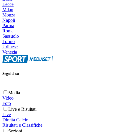
Lecce
Milan
Monza
Napoli
Parma
Roma
Sassuolo
Torino
Udinese
Venezia
Seguici su
Media
Video
Foto
Live e Risultati
Live
Diretta Calcio
Risultati e Classifiche
Sezioni