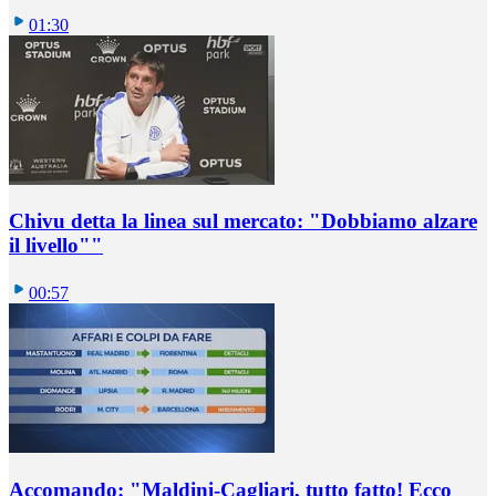
01:30
Chivu detta la linea sul mercato: "Dobbiamo alzare
il livello""
00:57
Accomando: "Maldini-Cagliari, tutto fatto! Ecco