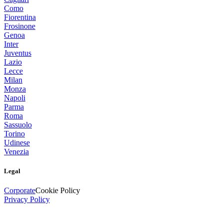
Como
Fiorentina
Frosinone
Genoa
Inter
Juventus
Lazio
Lecce
Milan
Monza
Napoli
Parma
Roma
Sassuolo
Torino
Udinese
Venezia
Legal
Corporate
Cookie Policy
Privacy Policy