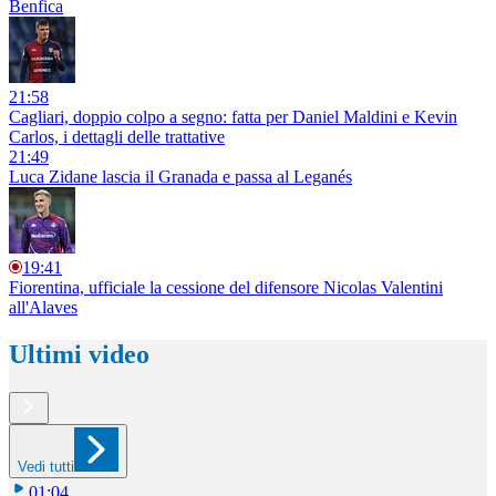
Benfica
21:58
Cagliari, doppio colpo a segno: fatta per Daniel Maldini e Kevin
Carlos, i dettagli delle trattative
21:49
Luca Zidane lascia il Granada e passa al Leganés
19:41
Fiorentina, ufficiale la cessione del difensore Nicolas Valentini
all'Alaves
Ultimi video
Vedi tutti
01:04