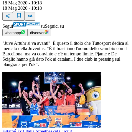
18 Mag 2020 - 10:18
18 Mag 2020 - 10:18
Segui
su
Seguici su
whatsapp
discover
"Juve Artuhr si va avanti". È questo il titolo che Tuttosport dedica al
mercato della Juventus: "È il brasiliano l'uomo dello scambio con il
Barcellona, ma va convinto e c'è un tempo limite. Pjanic e De
Sciglio hanno già dato l'ok ai catalani. I due club in pressing sul
blaugrana per l'ok".
Estathé 3x3 Italia Streetbasket Circuit