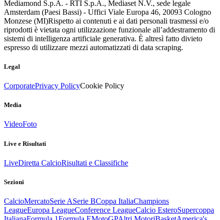
Mediamond S.p.A. - RTI S.p.A., Mediaset N.V., sede legale
Amsterdam (Paesi Bassi) - Uffici Viale Europa 46, 20093 Cologno
Monzese (MI)
Rispetto ai contenuti e ai dati personali trasmessi e/o
riprodotti è vietata ogni utilizzazione funzionale all’addestramento di
sistemi di intelligenza artificiale generativa. È altresì fatto divieto
espresso di utilizzare mezzi automatizzati di data scraping.
Legal
Corporate
Privacy Policy
Cookie Policy
Media
Video
Foto
Live e Risultati
Live
Diretta Calcio
Risultati e Classifiche
Sezioni
Calcio
Mercato
Serie A
Serie B
Coppa Italia
Champions
League
Europa League
Conference League
Calcio Estero
Supercoppa
Italiana
Formula 1
Formula E
MotoGP
Altri Motori
Basket
America's