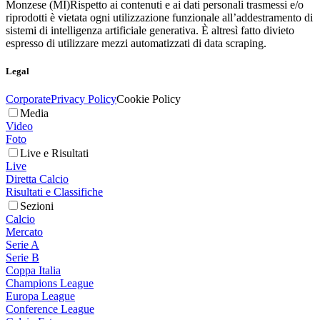
Monzese (MI)
Rispetto ai contenuti e ai dati personali trasmessi e/o
riprodotti è vietata ogni utilizzazione funzionale all’addestramento di
sistemi di intelligenza artificiale generativa. È altresì fatto divieto
espresso di utilizzare mezzi automatizzati di data scraping.
Legal
Corporate
Privacy Policy
Cookie Policy
Media
Video
Foto
Live e Risultati
Live
Diretta Calcio
Risultati e Classifiche
Sezioni
Calcio
Mercato
Serie A
Serie B
Coppa Italia
Champions League
Europa League
Conference League