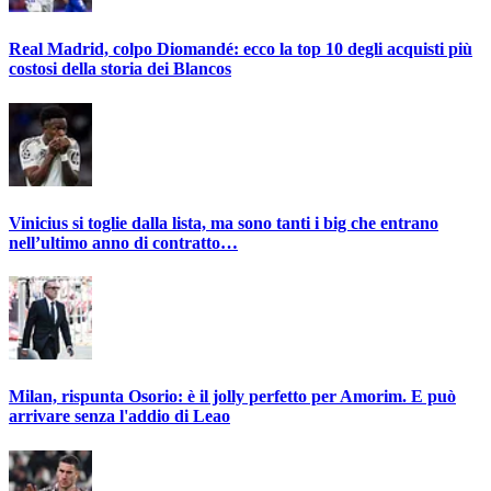
Real Madrid, colpo Diomandé: ecco la top 10 degli acquisti più
costosi della storia dei Blancos
Vinicius si toglie dalla lista, ma sono tanti i big che entrano
nell’ultimo anno di contratto…
Milan, rispunta Osorio: è il jolly perfetto per Amorim. E può
arrivare senza l'addio di Leao