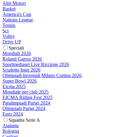
Altri Motori
Basket
America's Cup
Nations League
Tennis
Sci
Volley
Drive UP
Speciali
Mondiali 2026
Roland Garros 2026
Sportmediaset Live Riccione 2026
Scudetto Inter 2026
Olimpiadi Invernali Milano Cortina 2026
Super Bowl 2026
Eicma 2025
Mondiale per club 2025
EICMA Riding Fest 2025
Paralimpiadi Parigi 2024
Olimpiadi Parigi 2024
Euro 2024
Squadra Serie A
Atalanta
Bologna
Cagliari