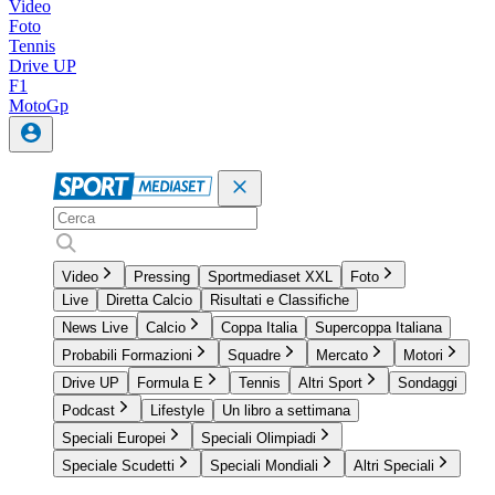
Video
Foto
Tennis
Drive UP
F1
MotoGp
Video
Pressing
Sportmediaset XXL
Foto
Live
Diretta Calcio
Risultati e Classifiche
News Live
Calcio
Coppa Italia
Supercoppa Italiana
Probabili Formazioni
Squadre
Mercato
Motori
Drive UP
Formula E
Tennis
Altri Sport
Sondaggi
Podcast
Lifestyle
Un libro a settimana
Speciali Europei
Speciali Olimpiadi
Speciale Scudetti
Speciali Mondiali
Altri Speciali