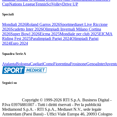
Cup
Nations League
Tennis
Sci
Volley
Drive UP
Speciali
Mondiali 2026
Roland Garros 2026
Sportmediaset Live Riccione
2026
Scudetto Inter 2026
Olimpiadi Invernali Milano Cortina
2026
Super Bowl 2026
Eicma 2025
Mondiale per club 2025
EICMA
Riding Fest 2025
Paralimpiadi Parigi 2024
Olimpiadi Parigi
2024
Euro 2024
Squadra Serie A
Atalanta
Bologna
Cagliari
Como
Fiorentina
Frosinone
Genoa
Inter
Juvent
Seguici su
Copyright © 1999-
2026
RTI S.p.A. Business Digital -
P.Iva 03976881007 - Tutti i diritti riservati - Per la pubblicità
Mediamond S.p.A. - RTI S.p.A., Mediaset N.V., sede legale
Amsterdam (Paesi Bassi) - Uffici Viale Europa 46, 20093 Cologno