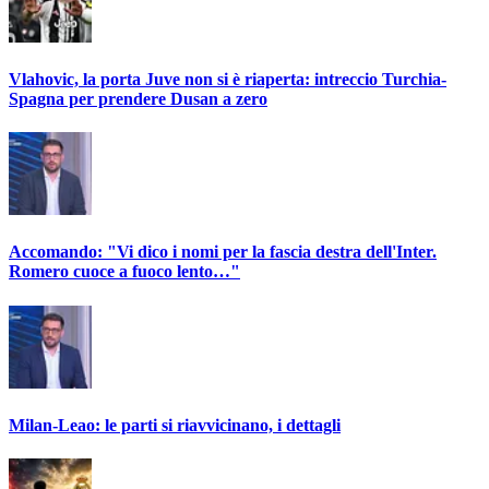
Vlahovic, la porta Juve non si è riaperta: intreccio Turchia-
Spagna per prendere Dusan a zero
Accomando: "Vi dico i nomi per la fascia destra dell'Inter.
Romero cuoce a fuoco lento…"
Milan-Leao: le parti si riavvicinano, i dettagli