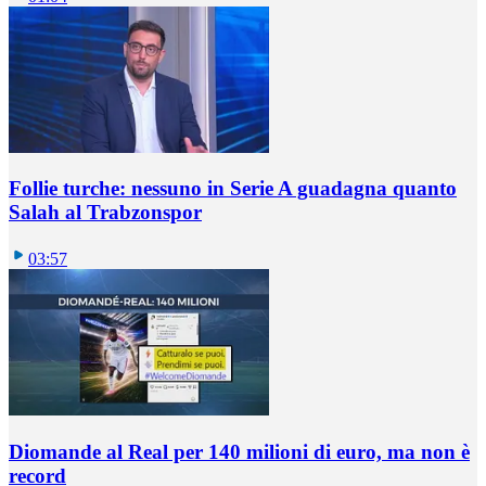
Follie turche: nessuno in Serie A guadagna quanto
Salah al Trabzonspor
03:57
Diomande al Real per 140 milioni di euro, ma non è
record