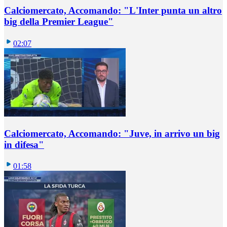
Calciomercato, Accomando: "L'Inter punta un altro
big della Premier League"
02:07
Calciomercato, Accomando: "Juve, in arrivo un big
in difesa"
01:58