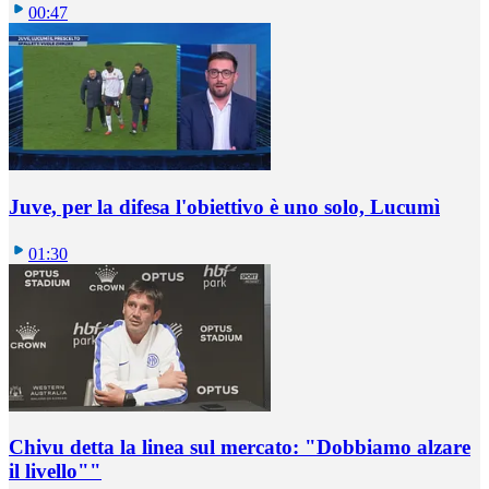
00:47
Juve, per la difesa l'obiettivo è uno solo, Lucumì
01:30
Chivu detta la linea sul mercato: "Dobbiamo alzare
il livello""