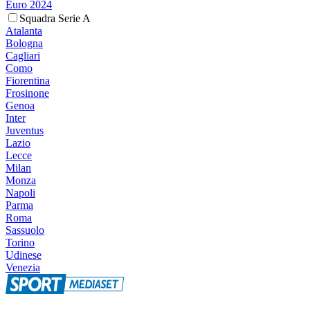
Euro 2024
Squadra Serie A
Atalanta
Bologna
Cagliari
Como
Fiorentina
Frosinone
Genoa
Inter
Juventus
Lazio
Lecce
Milan
Monza
Napoli
Parma
Roma
Sassuolo
Torino
Udinese
Venezia