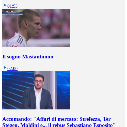
01:53
Il sogno Mastantuono
02:00
Accomando: "Affari di mercato: Strefezza, Ter
Stegen, Maldini e... il rebus Sebastiano Esposito"