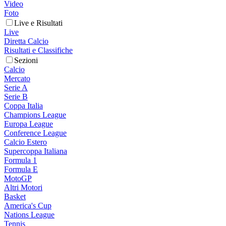
Video
Foto
Live e Risultati
Live
Diretta Calcio
Risultati e Classifiche
Sezioni
Calcio
Mercato
Serie A
Serie B
Coppa Italia
Champions League
Europa League
Conference League
Calcio Estero
Supercoppa Italiana
Formula 1
Formula E
MotoGP
Altri Motori
Basket
America's Cup
Nations League
Tennis