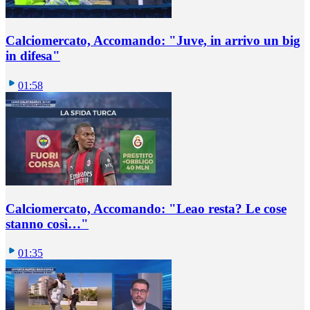
Calciomercato, Accomando: "Juve, in arrivo un big
in difesa"
01:58
Calciomercato, Accomando: "Leao resta? Le cose
stanno così…"
01:35