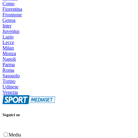
Como
Fiorentina
Frosinone
Genoa
Inter
Juventus
Lazio
Lecce
Milan
Monza
Napoli
Parma
Roma
Sassuolo
Torino
Udinese
Venezia
Seguici su
Media