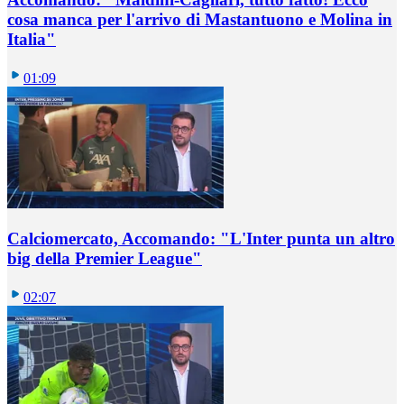
cosa manca per l'arrivo di Mastantuono e Molina in
Italia"
01:09
Calciomercato, Accomando: "L'Inter punta un altro
big della Premier League"
02:07