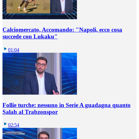
Calciomercato, Accomando: "Napoli, ecco cosa
succede con Lukaku"
01:04
Follie turche: nessuno in Serie A guadagna quanto
Salah al Trabzonspor
02:54