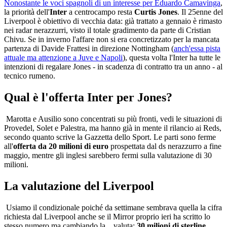
Nonostante le voci spagnoli di un interesse per Eduardo Camavinga
,
la priorità dell'
Inter
a centrocampo resta
Curtis Jones
. Il 25enne del
Liverpool è obiettivo di vecchia data: già trattato a gennaio è rimasto
nei radar nerazzurri, visto il totale gradimento da parte di Cristian
Chivu. Se in inverno l'affare non si era concretizzato per la mancata
partenza di Davide Frattesi in direzione Nottingham (
anch'essa pista
attuale ma attenzione a Juve e Napoli
), questa volta l'Inter ha tutte le
intenzioni di regalare Jones - in scadenza di contratto tra un anno - al
tecnico rumeno.
Qual è l'offerta Inter per Jones?
Marotta e Ausilio sono concentrati su più fronti, vedi le situazioni di
Provedel, Solet e Palestra, ma hanno già in mente il rilancio ai Reds,
secondo quanto scrive la Gazzetta dello Sport. Le parti sono ferme
all'
offerta da 20 milioni di euro
prospettata dal ds nerazzurro a fine
maggio, mentre gli inglesi sarebbero fermi sulla valutazione di 30
milioni.
La valutazione del Liverpool
Usiamo il condizionale poiché da settimane sembrava quella la cifra
richiesta dal Liverpool anche se il Mirror proprio ieri ha scritto lo
stesso numero ma cambiando la... valuta:
30 milioni di sterline,