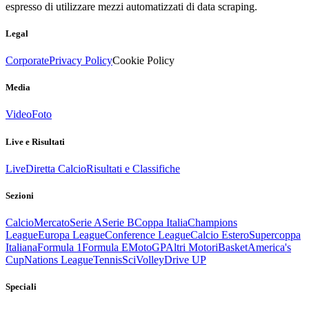
espresso di utilizzare mezzi automatizzati di data scraping.
Legal
Corporate
Privacy Policy
Cookie Policy
Media
Video
Foto
Live e Risultati
Live
Diretta Calcio
Risultati e Classifiche
Sezioni
Calcio
Mercato
Serie A
Serie B
Coppa Italia
Champions
League
Europa League
Conference League
Calcio Estero
Supercoppa
Italiana
Formula 1
Formula E
MotoGP
Altri Motori
Basket
America's
Cup
Nations League
Tennis
Sci
Volley
Drive UP
Speciali