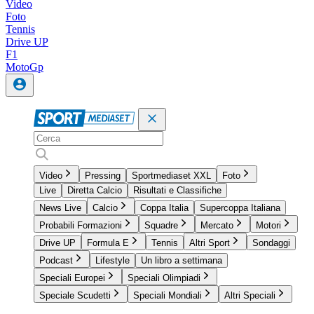
Video
Foto
Tennis
Drive UP
F1
MotoGp
Video
Pressing
Sportmediaset XXL
Foto
Live
Diretta Calcio
Risultati e Classifiche
News Live
Calcio
Coppa Italia
Supercoppa Italiana
Probabili Formazioni
Squadre
Mercato
Motori
Drive UP
Formula E
Tennis
Altri Sport
Sondaggi
Podcast
Lifestyle
Un libro a settimana
Speciali Europei
Speciali Olimpiadi
Speciale Scudetti
Speciali Mondiali
Altri Speciali