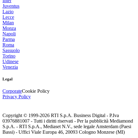
Inter
Juventus
Lazio
Lecce
Milan
Monza
Napoli
Parma
Roma
Sassuolo
Torino
Udinese
Venezia
Legal
Corporate
Cookie Policy
Privacy Policy
Copyright © 1999-
2026
RTI S.p.A. Business Digital - P.Iva
03976881007 - Tutti i diritti riservati - Per la pubblicità Mediamond
S.p.A. - RTI S.p.A., Mediaset N.V., sede legale Amsterdam (Paesi
Bassi) - Uffici Viale Europa 46, 20093 Cologno Monzese (MI)