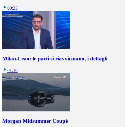
00:33
Milan-Leao: le parti si riavvicinano, i dettagli
01:16
Morgan Midsummer Coupé