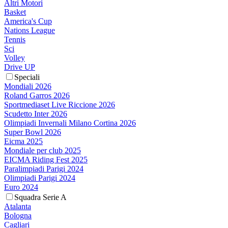
Altri Motori
Basket
America's Cup
Nations League
Tennis
Sci
Volley
Drive UP
Speciali
Mondiali 2026
Roland Garros 2026
Sportmediaset Live Riccione 2026
Scudetto Inter 2026
Olimpiadi Invernali Milano Cortina 2026
Super Bowl 2026
Eicma 2025
Mondiale per club 2025
EICMA Riding Fest 2025
Paralimpiadi Parigi 2024
Olimpiadi Parigi 2024
Euro 2024
Squadra Serie A
Atalanta
Bologna
Cagliari