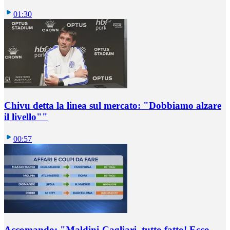
01:30
Chivu detta la linea sul mercato: "Dobbiamo alzare
il livello""
00:57
Accomando: "Maldini-Cagliari, tutto fatto! Ecco