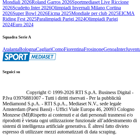
Mondiali 2026
Roland Garros 2026
Sportmediaset Live Riccione
2026
Scudetto Inter 2026
Olimpiadi Invernali Milano Cortina
2026
Super Bowl 2026
Eicma 2025
Mondiale per club 2025
EICMA
Riding Fest 2025
Paralimpiadi Parigi 2024
Olimpiadi Parigi
2024
Euro 2024
Squadra Serie A
Atalanta
Bologna
Cagliari
Como
Fiorentina
Frosinone
Genoa
Inter
Juvent
Seguici su
Copyright © 1999-
2026
RTI S.p.A. Business Digital -
P.Iva 03976881007 - Tutti i diritti riservati - Per la pubblicità
Mediamond S.p.A. - RTI S.p.A., Mediaset N.V., sede legale
Amsterdam (Paesi Bassi) - Uffici Viale Europa 46, 20093 Cologno
Monzese (MI)
Rispetto ai contenuti e ai dati personali trasmessi e/o
riprodotti è vietata ogni utilizzazione funzionale all’addestramento di
sistemi di intelligenza artificiale generativa. È altresì fatto divieto
espresso di utilizzare mezzi automatizzati di data scraping.