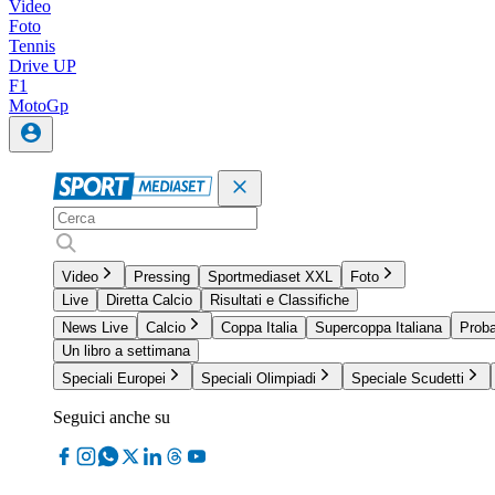
Video
Foto
Tennis
Drive UP
F1
MotoGp
Video
Pressing
Sportmediaset XXL
Foto
Live
Diretta Calcio
Risultati e Classifiche
News Live
Calcio
Coppa Italia
Supercoppa Italiana
Proba
Un libro a settimana
Speciali Europei
Speciali Olimpiadi
Speciale Scudetti
Seguici anche su