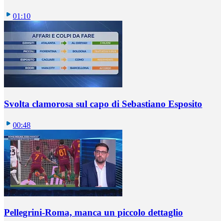
01:10
Svolta clamorosa sul capo di Sebastiano Esposito
00:48
Pellegrini-Roma, manca un piccolo dettaglio