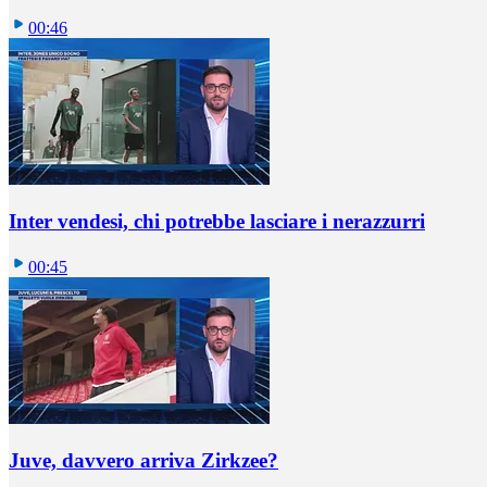
00:46
Inter vendesi, chi potrebbe lasciare i nerazzurri
00:45
Juve, davvero arriva Zirkzee?