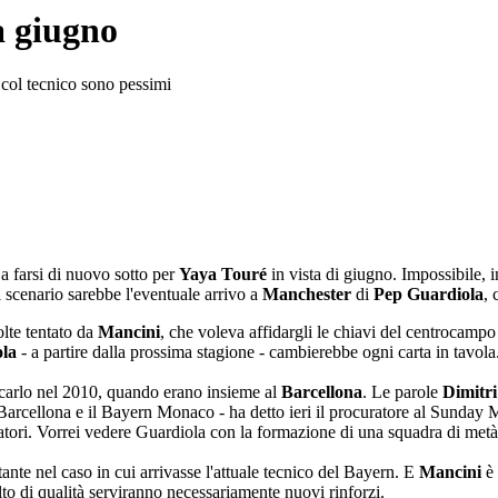
a giugno
i col tecnico sono pessimi
a farsi di nuovo sotto per
Yaya Touré
in vista di giugno. Impossibile, in
 scenario sarebbe l'eventuale arrivo a
Manchester
di
Pep Guardiola
, 
olte tentato da
Mancini
, che voleva affidargli le chiavi del centrocampo
ola
- a partire dalla prossima stagione - cambierebbe ogni carta in tavola
aricarlo nel 2010, quando erano insieme al
Barcellona
. Le parole
Dimitri
il Barcellona e il Bayern Monaco - ha detto ieri il procuratore al Sunday
atori. Vorrei vedere Guardiola con la formazione di una squadra di metà 
stante nel caso in cui arrivasse l'attuale tecnico del Bayern. E
Mancini
è
o di qualità serviranno necessariamente nuovi rinforzi.