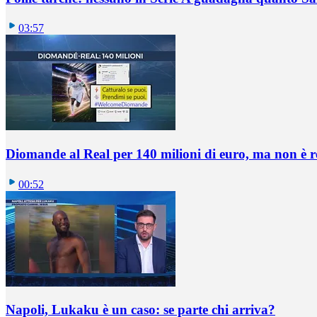
03:57
Diomande al Real per 140 milioni di euro, ma non è 
00:52
Napoli, Lukaku è un caso: se parte chi arriva?