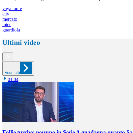
yaya toure
city
mercato
inter
guardiola
Ultimi video
Vedi tutti
01:04
Follie turche: nessuno in Serie A guadagna quanto S