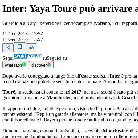
Inter: Yaya Touré può arrivare 
Guardiola al City libererebbe il centrocampista ivoriano, i cui rapport
11 Gen 2016 - 13:57
11 Gen 2016 - 13:57
Segui
su
Seguici su
whatsapp
discover
Dopo averlo corteggiato a lungo fino all'estate scorsa, l'
Inter
è pronta 
mesi la situazione potrebbe sensibilmente cambiare. A modificare ogni
Touré
, in scadenza di contratto nel
2017
, nei mesi scorsi è stato più v
giocatore a rimanere a
Manchester
, ma il probabile arrivo di
Guardi
Il rapporto tra i due, infatti, è pessimo, visto che fu proprio Pep a sc
tutt'ora esistenti: "Pep è un grande allenatore, ma ha vinto titoli con 
con il Barcellona e il Bayern perché sono grandi club con grandi gioc
Dunque l'ivoriano, con ogni probabilità, lascerebbe
Manchester
all'i
anche perché Kondogbia non ha ancora convinto e per un ulteriore salt