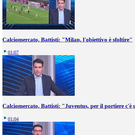
Calciomercato, Battisti: "Milan, l'obiettivo è sfoltire"
01:07
Calciomercato, Battisti: "Juventus, per il portiere c'
01:04