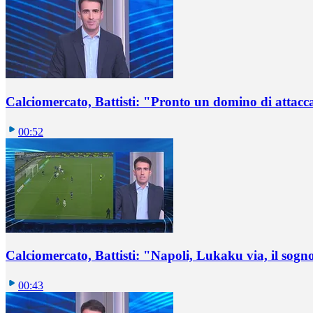
Calciomercato, Battisti: "Pronto un domino di attacca
00:52
Calciomercato, Battisti: "Napoli, Lukaku via, il sogn
00:43