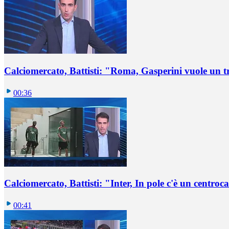
Calciomercato, Battisti: "Roma, Gasperini vuole un t
00:36
Calciomercato, Battisti: "Inter, In pole c'è un centro
00:41