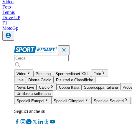
Video
Foto
Tennis
Drive UP
F1
MotoGp
Video
Pressing
Sportmediaset XXL
Foto
Live
Diretta Calcio
Risultati e Classifiche
News Live
Calcio
Coppa Italia
Supercoppa Italiana
Proba
Un libro a settimana
Speciali Europei
Speciali Olimpiadi
Speciale Scudetti
Seguici anche su