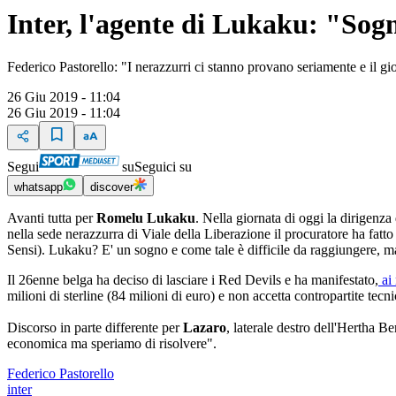
Inter, l'agente di Lukaku: "Sogn
Federico Pastorello: "I nerazzurri ci stanno provano seriamente e il gi
26 Giu 2019 - 11:04
26 Giu 2019 - 11:04
Segui
su
Seguici su
whatsapp
discover
Avanti tutta per
Romelu Lukaku
. Nella giornata di oggi la dirigenza 
nella sede nerazzurra di Viale della Liberazione il procuratore ha fatt
Sensi). Lukaku? E' un sogno e come tale è difficile da raggiungere, 
Il 26enne belga ha deciso di lasciare i Red Devils e ha manifestato,
ai 
milioni di sterline (84 milioni di euro) e non accetta contropartite te
Discorso in parte differente per
Lazaro
, laterale destro dell'Hertha Be
economica ma speriamo di risolvere".
Federico Pastorello
inter