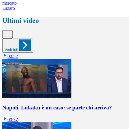
mercato
Lazaro
Ultimi video
Vedi tutti
00:52
Napoli, Lukaku è un caso: se parte chi arriva?
00:37