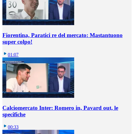
Fiorentina, Paratici re del mercato: Mastantuono
super colpo!
01:07
Calciomercato Inter: Romero in, Pavard out, le
specifiche
00:33