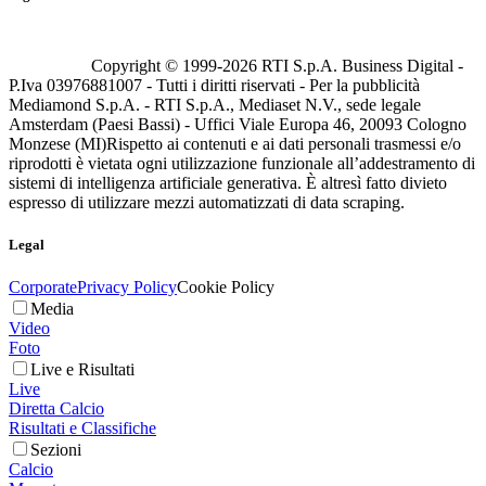
Copyright © 1999-
2026
RTI S.p.A. Business Digital -
P.Iva 03976881007 - Tutti i diritti riservati - Per la pubblicità
Mediamond S.p.A. - RTI S.p.A., Mediaset N.V., sede legale
Amsterdam (Paesi Bassi) - Uffici Viale Europa 46, 20093 Cologno
Monzese (MI)
Rispetto ai contenuti e ai dati personali trasmessi e/o
riprodotti è vietata ogni utilizzazione funzionale all’addestramento di
sistemi di intelligenza artificiale generativa. È altresì fatto divieto
espresso di utilizzare mezzi automatizzati di data scraping.
Legal
Corporate
Privacy Policy
Cookie Policy
Media
Video
Foto
Live e Risultati
Live
Diretta Calcio
Risultati e Classifiche
Sezioni
Calcio