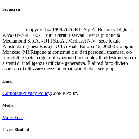
Seguici su
Copyright © 1999-
2026
RTI S.p.A. Business Digital -
P.Iva 03976881007 - Tutti i diritti riservati - Per la pubblicità
Mediamond S.p.A. - RTI S.p.A., Mediaset N.V., sede legale
Amsterdam (Paesi Bassi) - Uffici Viale Europa 46, 20093 Cologno
Monzese (MI)
Rispetto ai contenuti e ai dati personali trasmessi e/o
riprodotti è vietata ogni utilizzazione funzionale all’addestramento di
sistemi di intelligenza artificiale generativa. È altresì fatto divieto
espresso di utilizzare mezzi automatizzati di data scraping.
Legal
Corporate
Privacy Policy
Cookie Policy
Media
Video
Foto
Live e Risultati