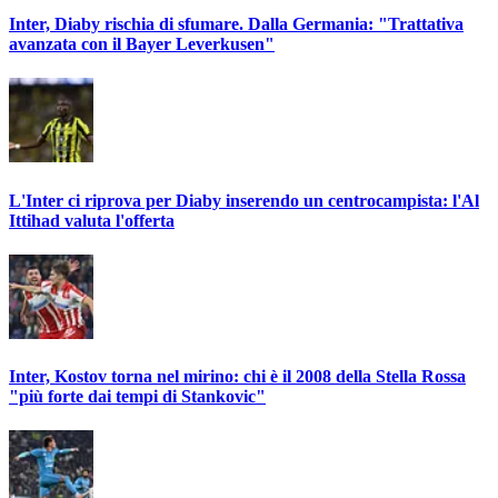
Inter, Diaby rischia di sfumare. Dalla Germania: "Trattativa
avanzata con il Bayer Leverkusen"
L'Inter ci riprova per Diaby inserendo un centrocampista: l'Al
Ittihad valuta l'offerta
Inter, Kostov torna nel mirino: chi è il 2008 della Stella Rossa
"più forte dai tempi di Stankovic"