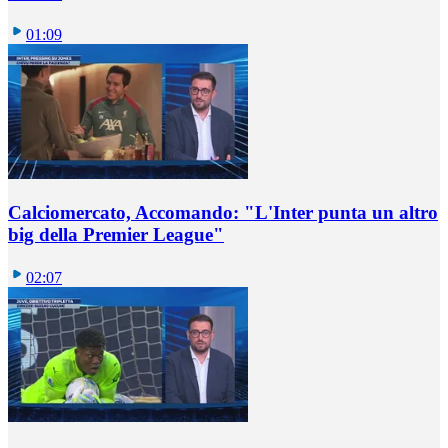
01:09
Calciomercato, Accomando: "L'Inter punta un altro
big della Premier League"
02:07