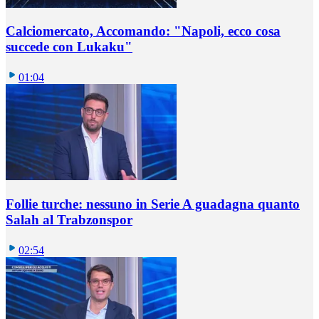
Calciomercato, Accomando: "Napoli, ecco cosa
succede con Lukaku"
01:04
Follie turche: nessuno in Serie A guadagna quanto
Salah al Trabzonspor
02:54