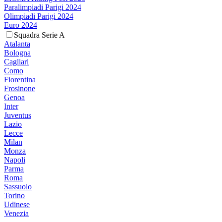
Paralimpiadi Parigi 2024
Olimpiadi Parigi 2024
Euro 2024
Squadra Serie A
Atalanta
Bologna
Cagliari
Como
Fiorentina
Frosinone
Genoa
Inter
Juventus
Lazio
Lecce
Milan
Monza
Napoli
Parma
Roma
Sassuolo
Torino
Udinese
Venezia