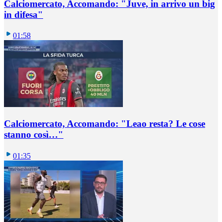
Calciomercato, Accomando: "Juve, in arrivo un big
in difesa"
01:58
Calciomercato, Accomando: "Leao resta? Le cose
stanno così…"
01:35