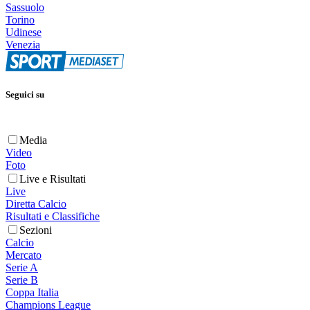
Sassuolo
Torino
Udinese
Venezia
Seguici su
Media
Video
Foto
Live e Risultati
Live
Diretta Calcio
Risultati e Classifiche
Sezioni
Calcio
Mercato
Serie A
Serie B
Coppa Italia
Champions League