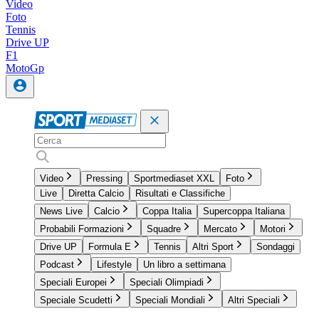
Video
Foto
Tennis
Drive UP
F1
MotoGp
Video
Pressing
Sportmediaset XXL
Foto
Live
Diretta Calcio
Risultati e Classifiche
News Live
Calcio
Coppa Italia
Supercoppa Italiana
Probabili Formazioni
Squadre
Mercato
Motori
Drive UP
Formula E
Tennis
Altri Sport
Sondaggi
Podcast
Lifestyle
Un libro a settimana
Speciali Europei
Speciali Olimpiadi
Speciale Scudetti
Speciali Mondiali
Altri Speciali