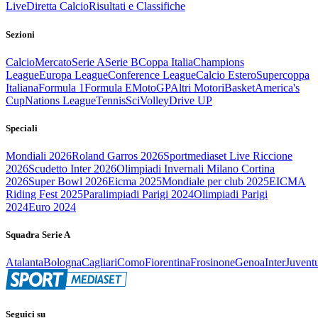
Live
Diretta Calcio
Risultati e Classifiche
Sezioni
Calcio
Mercato
Serie A
Serie B
Coppa Italia
Champions
League
Europa League
Conference League
Calcio Estero
Supercoppa
Italiana
Formula 1
Formula E
MotoGP
Altri Motori
Basket
America's
Cup
Nations League
Tennis
Sci
Volley
Drive UP
Speciali
Mondiali 2026
Roland Garros 2026
Sportmediaset Live Riccione
2026
Scudetto Inter 2026
Olimpiadi Invernali Milano Cortina
2026
Super Bowl 2026
Eicma 2025
Mondiale per club 2025
EICMA
Riding Fest 2025
Paralimpiadi Parigi 2024
Olimpiadi Parigi
2024
Euro 2024
Squadra Serie A
Atalanta
Bologna
Cagliari
Como
Fiorentina
Frosinone
Genoa
Inter
Juvent
Seguici su