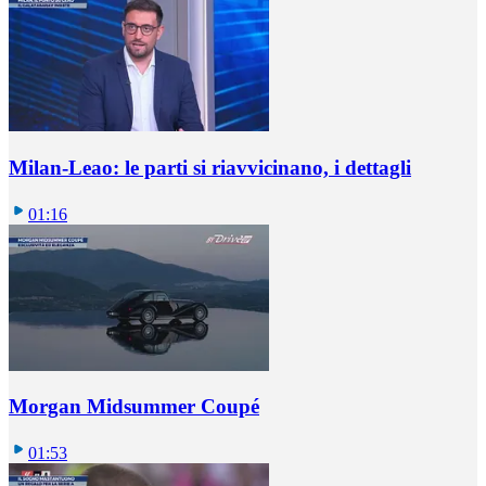
Milan-Leao: le parti si riavvicinano, i dettagli
01:16
Morgan Midsummer Coupé
01:53