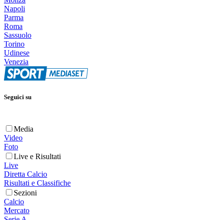
Napoli
Parma
Roma
Sassuolo
Torino
Udinese
Venezia
Seguici su
Media
Video
Foto
Live e Risultati
Live
Diretta Calcio
Risultati e Classifiche
Sezioni
Calcio
Mercato
Serie A