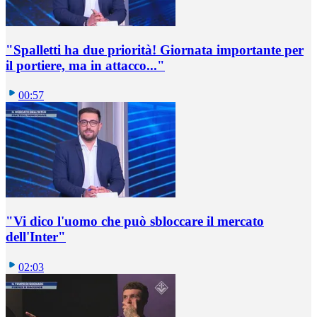
"Spalletti ha due priorità! Giornata importante per
il portiere, ma in attacco..."
00:57
"Vi dico l'uomo che può sbloccare il mercato
dell'Inter"
02:03