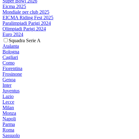
Super Bowl 2026
Eicma 2025
Mondiale per club 2025
EICMA Riding Fest 2025
Paralimpiadi Parigi 2024
Olimpiadi Parigi 2024
Euro 2024
Squadra Serie A
Atalanta
Bologna
Cagliari
Como
Fiorentina
Frosinone
Genoa
Inter
Juventus
Lazio
Lecce
Milan
Monza
Napoli
Parma
Roma
Sassuolo