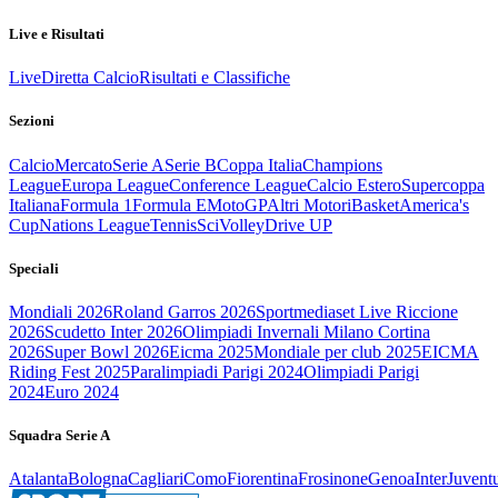
Live e Risultati
Live
Diretta Calcio
Risultati e Classifiche
Sezioni
Calcio
Mercato
Serie A
Serie B
Coppa Italia
Champions
League
Europa League
Conference League
Calcio Estero
Supercoppa
Italiana
Formula 1
Formula E
MotoGP
Altri Motori
Basket
America's
Cup
Nations League
Tennis
Sci
Volley
Drive UP
Speciali
Mondiali 2026
Roland Garros 2026
Sportmediaset Live Riccione
2026
Scudetto Inter 2026
Olimpiadi Invernali Milano Cortina
2026
Super Bowl 2026
Eicma 2025
Mondiale per club 2025
EICMA
Riding Fest 2025
Paralimpiadi Parigi 2024
Olimpiadi Parigi
2024
Euro 2024
Squadra Serie A
Atalanta
Bologna
Cagliari
Como
Fiorentina
Frosinone
Genoa
Inter
Juvent