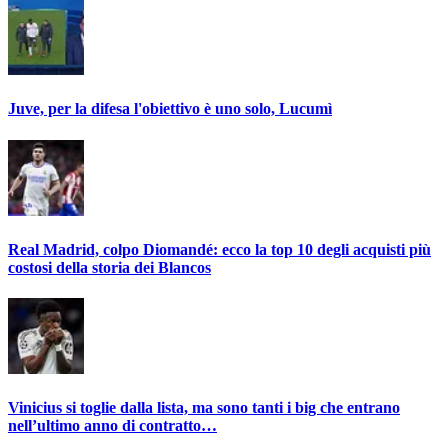
Juve, per la difesa l'obiettivo è uno solo, Lucumì
Real Madrid, colpo Diomandé: ecco la top 10 degli acquisti più
costosi della storia dei Blancos
Vinicius si toglie dalla lista, ma sono tanti i big che entrano
nell’ultimo anno di contratto…