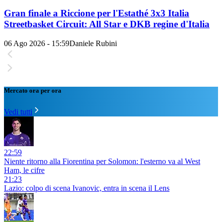
Gran finale a Riccione per l'Estathé 3x3 Italia
Streetbasket Circuit: All Star e DKB regine d'Italia
06 Ago 2026 - 15:59
Daniele Rubini
Mercato ora per ora
Vedi tutti
22:59
Niente ritorno alla Fiorentina per Solomon: l'esterno va al West
Ham, le cifre
21:23
Lazio: colpo di scena Ivanovic, entra in scena il Lens