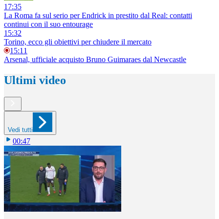
17:35
La Roma fa sul serio per Endrick in prestito dal Real: contatti
continui con il suo entourage
15:32
Torino, ecco gli obiettivi per chiudere il mercato
15:11
Arsenal, ufficiale acquisto Bruno Guimaraes dal Newcastle
Ultimi video
Vedi tutti
00:47