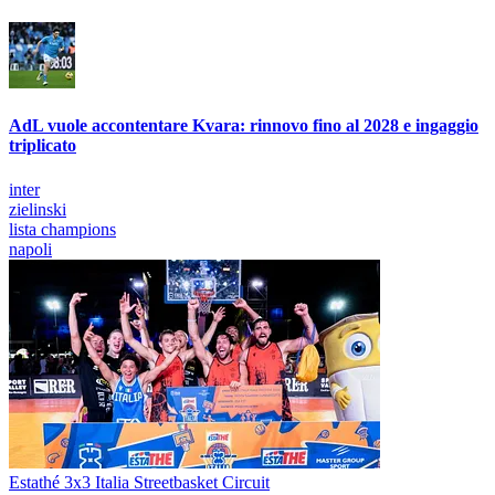
AdL vuole accontentare Kvara: rinnovo fino al 2028 e ingaggio
triplicato
inter
zielinski
lista champions
napoli
Estathé 3x3 Italia Streetbasket Circuit