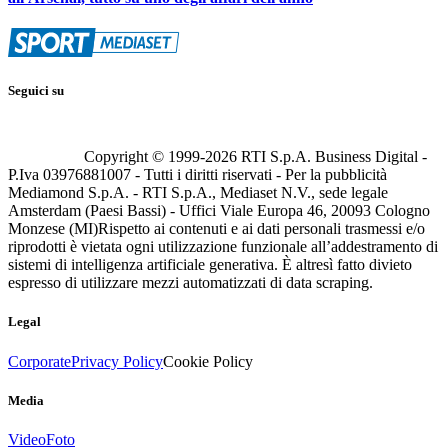
Seguici su
Copyright © 1999-
2026
RTI S.p.A. Business Digital -
P.Iva 03976881007 - Tutti i diritti riservati - Per la pubblicità
Mediamond S.p.A. - RTI S.p.A., Mediaset N.V., sede legale
Amsterdam (Paesi Bassi) - Uffici Viale Europa 46, 20093 Cologno
Monzese (MI)
Rispetto ai contenuti e ai dati personali trasmessi e/o
riprodotti è vietata ogni utilizzazione funzionale all’addestramento di
sistemi di intelligenza artificiale generativa. È altresì fatto divieto
espresso di utilizzare mezzi automatizzati di data scraping.
Legal
Corporate
Privacy Policy
Cookie Policy
Media
Video
Foto