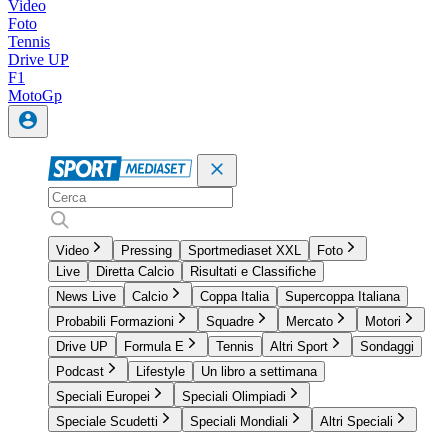
Video
Foto
Tennis
Drive UP
F1
MotoGp
Video
Pressing
Sportmediaset XXL
Foto
Live
Diretta Calcio
Risultati e Classifiche
News Live
Calcio
Coppa Italia
Supercoppa Italiana
Probabili Formazioni
Squadre
Mercato
Motori
Drive UP
Formula E
Tennis
Altri Sport
Sondaggi
Podcast
Lifestyle
Un libro a settimana
Speciali Europei
Speciali Olimpiadi
Speciale Scudetti
Speciali Mondiali
Altri Speciali