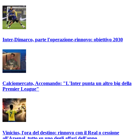
Inter-Dimarco, parte l'operazione-rinnovo: obiettivo 2030
Calciomercato, Accomando: "L'Inter punta un altro big della
Premier League"
Vinicius, l'ora del destino: rinnovo con il Real o cessione
all'Arsenal, tutto su uno degli affari dell'anno