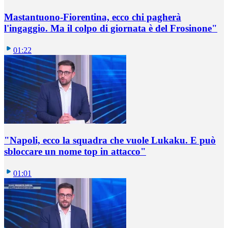
Mastantuono-Fiorentina, ecco chi pagherà
l'ingaggio. Ma il colpo di giornata è del Frosinone"
01:22
"Napoli, ecco la squadra che vuole Lukaku. E può
sbloccare un nome top in attacco"
01:01