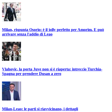
Milan, rispunta Osorio: è il jolly perfetto per Amorim. E può
arrivare senza l'addio di Leao
Vlahovic, la porta Juve non si è riaperta: intreccio Turchia-
Spagna per prendere Dusan a zero
Milan-Leao: le parti si riavvicinano, i dettagli