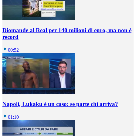
Diomande al Real per 140 milioni di euro, ma non è
record
00:52
Napoli, Lukaku è un caso: se parte chi arriva?
01:10