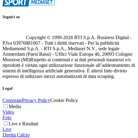
Seguici su
Copyright © 1999-
2026
RTI S.p.A. Business Digital -
P.Iva 03976881007 - Tutti i diritti riservati - Per la pubblicità
Mediamond S.p.A. - RTI S.p.A., Mediaset N.V., sede legale
Amsterdam (Paesi Bassi) - Uffici Viale Europa 46, 20093 Cologno
Monzese (MI)
Rispetto ai contenuti e ai dati personali trasmessi e/o
riprodotti è vietata ogni utilizzazione funzionale all’addestramento di
sistemi di intelligenza artificiale generativa. È altresì fatto divieto
espresso di utilizzare mezzi automatizzati di data scraping.
Legal
Corporate
Privacy Policy
Cookie Policy
Media
Video
Foto
Live e Risultati
Live
Diretta Calcio