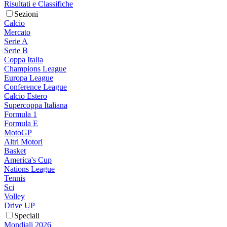
Risultati e Classifiche
Sezioni
Calcio
Mercato
Serie A
Serie B
Coppa Italia
Champions League
Europa League
Conference League
Calcio Estero
Supercoppa Italiana
Formula 1
Formula E
MotoGP
Altri Motori
Basket
America's Cup
Nations League
Tennis
Sci
Volley
Drive UP
Speciali
Mondiali 2026