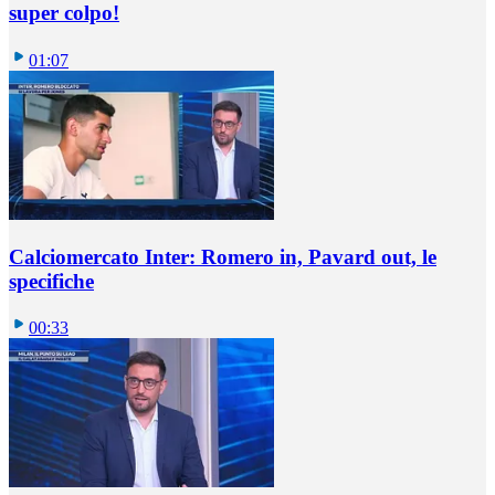
super colpo!
01:07
Calciomercato Inter: Romero in, Pavard out, le
specifiche
00:33