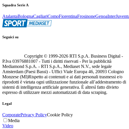
Squadra Serie A
Atalanta
Bologna
Cagliari
Como
Fiorentina
Frosinone
Genoa
Inter
Juvent
Seguici su
Copyright © 1999-
2026
RTI S.p.A. Business Digital -
P.Iva 03976881007 - Tutti i diritti riservati - Per la pubblicità
Mediamond S.p.A. - RTI S.p.A., Mediaset N.V., sede legale
Amsterdam (Paesi Bassi) - Uffici Viale Europa 46, 20093 Cologno
Monzese (MI)
Rispetto ai contenuti e ai dati personali trasmessi e/o
riprodotti è vietata ogni utilizzazione funzionale all’addestramento di
sistemi di intelligenza artificiale generativa. È altresì fatto divieto
espresso di utilizzare mezzi automatizzati di data scraping.
Legal
Corporate
Privacy Policy
Cookie Policy
Media
Video