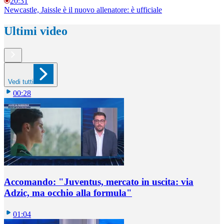
20:31
Newcastle, Jaissle è il nuovo allenatore: è ufficiale
Ultimi video
Vedi tutti
00:28
Accomando: "Juventus, mercato in uscita: via
Adzic, ma occhio alla formula"
01:04