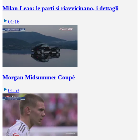
Milan-Leao: le parti si riavvicinano, i dettagli
01:16
Morgan Midsummer Coupé
01:53