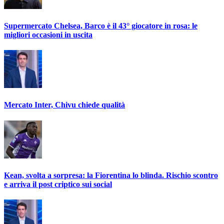
Supermercato Chelsea, Barco è il 43° giocatore in rosa: le
migliori occasioni in uscita
Mercato Inter, Chivu chiede qualità
Kean, svolta a sorpresa: la Fiorentina lo blinda. Rischio scontro
e arriva il post criptico sui social