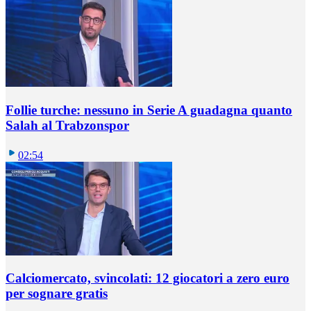
Follie turche: nessuno in Serie A guadagna quanto
Salah al Trabzonspor
02:54
Calciomercato, svincolati: 12 giocatori a zero euro
per sognare gratis