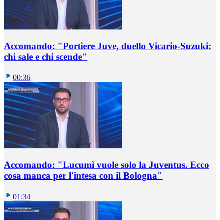
Accomando: "Portiere Juve, duello Vicario-Suzuki:
chi sale e chi scende"
00:36
Accomando: "Lucumì vuole solo la Juventus. Ecco
cosa manca per l'intesa con il Bologna"
01:34