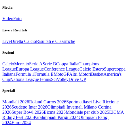
Media
Video
Foto
Live e Risultati
Live
Diretta Calcio
Risultati e Classifiche
Sezioni
Calcio
Mercato
Serie A
Serie B
Coppa Italia
Champions
League
Europa League
Conference League
Calcio Estero
Supercoppa
Italiana
Formula 1
Formula E
MotoGP
Altri Motori
Basket
America's
Cup
Nations League
Tennis
Sci
Volley
Drive UP
Speciali
Mondiali 2026
Roland Garros 2026
Sportmediaset Live Riccione
2026
Scudetto Inter 2026
Olimpiadi Invernali Milano Cortina
2026
Super Bowl 2026
Eicma 2025
Mondiale per club 2025
EICMA
Riding Fest 2025
Paralimpiadi Parigi 2024
Olimpiadi Parigi
2024
Euro 2024