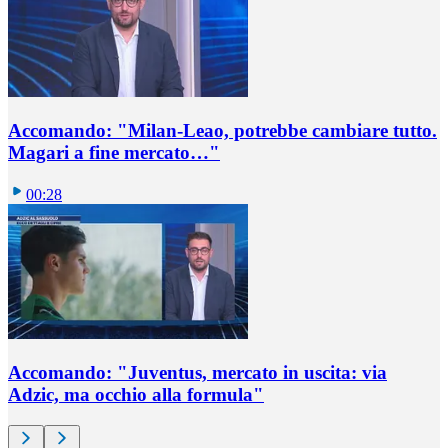
Accomando: "Milan-Leao, potrebbe cambiare tutto.
Magari a fine mercato…"
00:28
Accomando: "Juventus, mercato in uscita: via
Adzic, ma occhio alla formula"