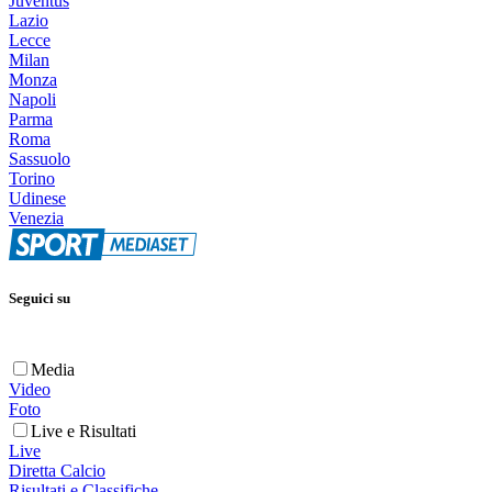
Juventus
Lazio
Lecce
Milan
Monza
Napoli
Parma
Roma
Sassuolo
Torino
Udinese
Venezia
Seguici su
Media
Video
Foto
Live e Risultati
Live
Diretta Calcio
Risultati e Classifiche