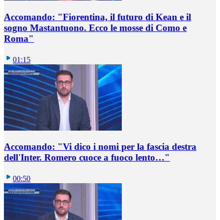
Accomando: "Fiorentina, il futuro di Kean e il
sogno Mastantuono. Ecco le mosse di Como e
Roma"
01:15
Accomando: "Vi dico i nomi per la fascia destra
dell'Inter. Romero cuoce a fuoco lento…"
00:50