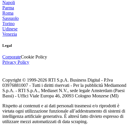
Napoli
Parma
Roma
Sassuolo
Torino
Udinese
Venezia
Legal
Corporate
Cookie Policy
Privacy Policy
Copyright © 1999-
2026
RTI S.p.A. Business Digital - P.Iva
03976881007 - Tutti i diritti riservati - Per la pubblicità Mediamond
S.p.A. - RTI S.p.A., Mediaset N.V., sede legale Amsterdam (Paesi
Bassi) - Uffici Viale Europa 46, 20093 Cologno Monzese (MI)
Rispetto ai contenuti e ai dati personali trasmessi e/o riprodotti è
vietata ogni utilizzazione funzionale all’addestramento di sistemi di
intelligenza artificiale generativa. È altresì fatto divieto espresso di
utilizzare mezzi automatizzati di data scraping.