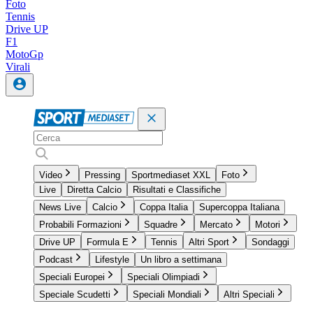
Foto
Tennis
Drive UP
F1
MotoGp
Virali
Video
Pressing
Sportmediaset XXL
Foto
Live
Diretta Calcio
Risultati e Classifiche
News Live
Calcio
Coppa Italia
Supercoppa Italiana
Probabili Formazioni
Squadre
Mercato
Motori
Drive UP
Formula E
Tennis
Altri Sport
Sondaggi
Podcast
Lifestyle
Un libro a settimana
Speciali Europei
Speciali Olimpiadi
Speciale Scudetti
Speciali Mondiali
Altri Speciali