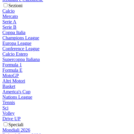
Sezioni
Calcio
Mercato
Serie A
Serie B
Coppa Italia
Champions League
Europa League
Conference League
Calcio Estero
Supercoppa Italiana
Formula 1
Formula E
MotoGP
Altri Motori
Basket
America's Cup
Nations League
Tennis
Sci
Volley
Drive UP
Speciali
Mondiali 2026