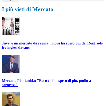
I più visti di Mercato
Juve, è un mercato da regina: finora ha speso più del Real, solo
tre inglesi davanti
Mercato, Piantanida: "Ecco chi ha speso di più, podio a
sorpresa"