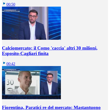
00:50
Calciomercato: il Como 'caccia' altri 30 milioni,
Esposito-Cagliari finita
00:42
Fiorentina, Paratici re del mercato: Mastantuono