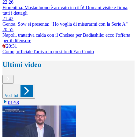
22:26
Fiorentina, Mastantuono è arrivato in città! Domani visite e firma,
tutti i dettagli
21:42
Genoa, Sow si presenta: "Ho voglia di misurarmi con la Serie A"
20:55
Napoli, trattativa calda con il Chelsea per Badiashile: ecco l'offerta
per il difensore
20:31
Como, ufficiale l'arrivo in prestito di Yan Couto
Ultimi video
Vedi tutti
01:58