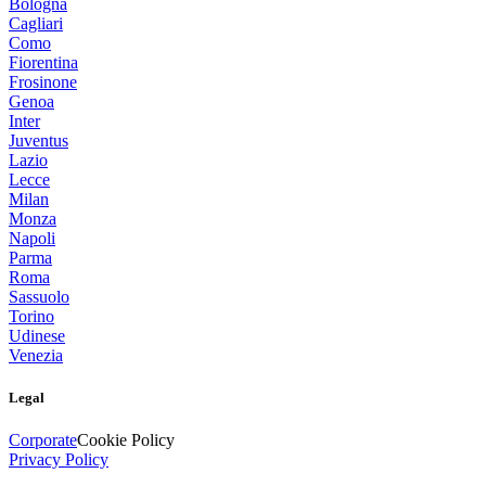
Bologna
Cagliari
Como
Fiorentina
Frosinone
Genoa
Inter
Juventus
Lazio
Lecce
Milan
Monza
Napoli
Parma
Roma
Sassuolo
Torino
Udinese
Venezia
Legal
Corporate
Cookie Policy
Privacy Policy