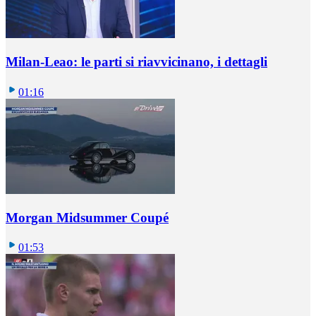
Milan-Leao: le parti si riavvicinano, i dettagli
01:16
Morgan Midsummer Coupé
01:53