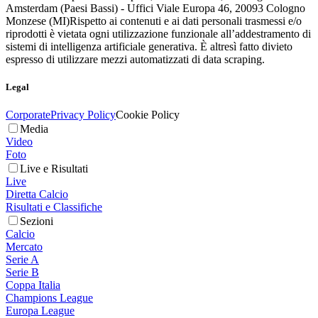
Amsterdam (Paesi Bassi) - Uffici Viale Europa 46, 20093 Cologno
Monzese (MI)
Rispetto ai contenuti e ai dati personali trasmessi e/o
riprodotti è vietata ogni utilizzazione funzionale all’addestramento di
sistemi di intelligenza artificiale generativa. È altresì fatto divieto
espresso di utilizzare mezzi automatizzati di data scraping.
Legal
Corporate
Privacy Policy
Cookie Policy
Media
Video
Foto
Live e Risultati
Live
Diretta Calcio
Risultati e Classifiche
Sezioni
Calcio
Mercato
Serie A
Serie B
Coppa Italia
Champions League
Europa League