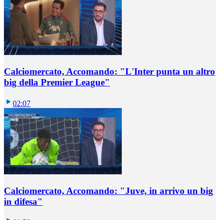
Calciomercato, Accomando: "L'Inter punta un altro
big della Premier League"
02:07
Calciomercato, Accomando: "Juve, in arrivo un big
in difesa"