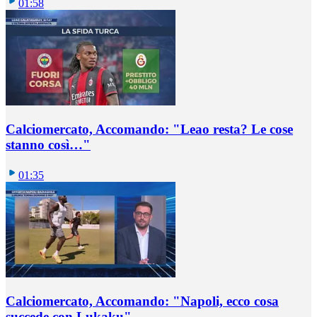
01:58
Calciomercato, Accomando: "Leao resta? Le cose
stanno così…"
01:35
Calciomercato, Accomando: "Napoli, ecco cosa
succede con Lukaku"