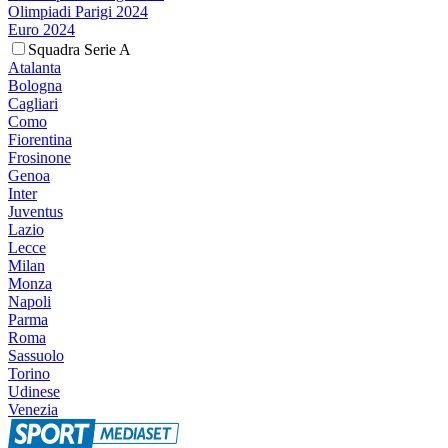
Olimpiadi Parigi 2024
Euro 2024
Squadra Serie A
Atalanta
Bologna
Cagliari
Como
Fiorentina
Frosinone
Genoa
Inter
Juventus
Lazio
Lecce
Milan
Monza
Napoli
Parma
Roma
Sassuolo
Torino
Udinese
Venezia