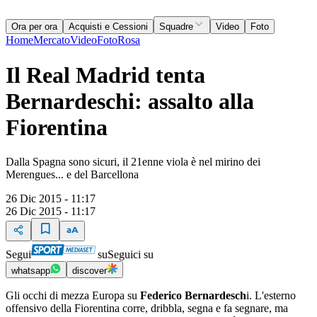
Ora per ora
Acquisti e Cessioni
Squadre
Video
Foto
Home
Mercato
Video
Foto
Rosa
Il Real Madrid tenta
Bernardeschi: assalto alla
Fiorentina
Dalla Spagna sono sicuri, il 21enne viola è nel mirino dei
Merengues... e del Barcellona
26 Dic 2015 - 11:17
26 Dic 2015 - 11:17
Segui
su
Seguici su
whatsapp
discover
Gli occhi di mezza Europa su
Federico Bernardesch
i. L'esterno
offensivo della Fiorentina corre, dribbla, segna e fa segnare, ma