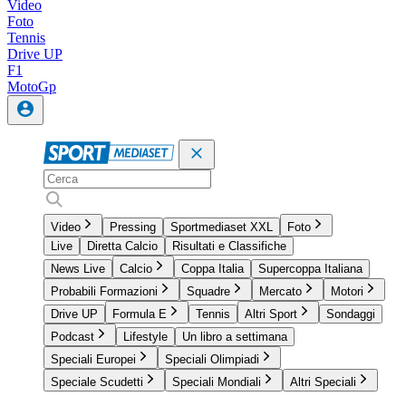
Video
Foto
Tennis
Drive UP
F1
MotoGp
Video
Pressing
Sportmediaset XXL
Foto
Live
Diretta Calcio
Risultati e Classifiche
News Live
Calcio
Coppa Italia
Supercoppa Italiana
Probabili Formazioni
Squadre
Mercato
Motori
Drive UP
Formula E
Tennis
Altri Sport
Sondaggi
Podcast
Lifestyle
Un libro a settimana
Speciali Europei
Speciali Olimpiadi
Speciale Scudetti
Speciali Mondiali
Altri Speciali