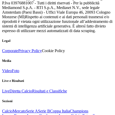
P.Iva 03976881007 - Tutti i diritti riservati - Per la pubblicità
Mediamond S.p.A. - RTI S.p.A., Mediaset N.V., sede legale
Amsterdam (Paesi Bassi) - Uffici Viale Europa 46, 20093 Cologno
Monzese (MI)
Rispetto ai contenuti e ai dati personali trasmessi e/o
riprodotti è vietata ogni utilizzazione funzionale all’addestramento di
sistemi di intelligenza artificiale generativa. È altresì fatto divieto
espresso di utilizzare mezzi automatizzati di data scraping.
Legal
Corporate
Privacy Policy
Cookie Policy
Media
Video
Foto
Live e Risultati
Live
Diretta Calcio
Risultati e Classifiche
Sezioni
Calcio
Mercato
Serie A
Serie B
Coppa Italia
Champions