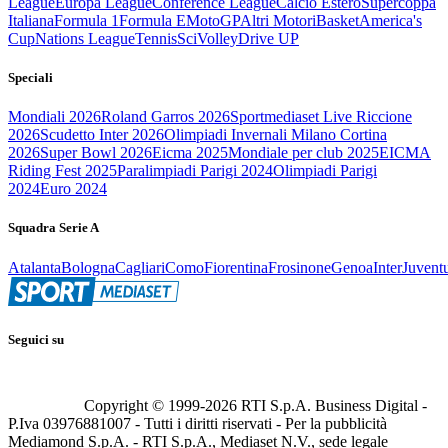
League
Europa League
Conference League
Calcio Estero
Supercoppa
Italiana
Formula 1
Formula E
MotoGP
Altri Motori
Basket
America's
Cup
Nations League
Tennis
Sci
Volley
Drive UP
Speciali
Mondiali 2026
Roland Garros 2026
Sportmediaset Live Riccione
2026
Scudetto Inter 2026
Olimpiadi Invernali Milano Cortina
2026
Super Bowl 2026
Eicma 2025
Mondiale per club 2025
EICMA
Riding Fest 2025
Paralimpiadi Parigi 2024
Olimpiadi Parigi
2024
Euro 2024
Squadra Serie A
Atalanta
Bologna
Cagliari
Como
Fiorentina
Frosinone
Genoa
Inter
Juvent
Seguici su
Copyright © 1999-
2026
RTI S.p.A. Business Digital -
P.Iva 03976881007 - Tutti i diritti riservati - Per la pubblicità
Mediamond S.p.A. - RTI S.p.A., Mediaset N.V., sede legale