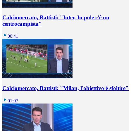
Calciomercato, Battisti: "Inter, In pole c'è un
centrocampista"
00:41
Calciomercato, Battisti: "Milan, l'obiettivo è sfoltire"
01:07