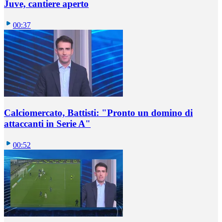
Juve, cantiere aperto
00:37
Calciomercato, Battisti: "Pronto un domino di
attaccanti in Serie A"
00:52