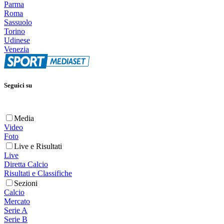
Parma
Roma
Sassuolo
Torino
Udinese
Venezia
Seguici su
Media
Video
Foto
Live e Risultati
Live
Diretta Calcio
Risultati e Classifiche
Sezioni
Calcio
Mercato
Serie A
Serie B