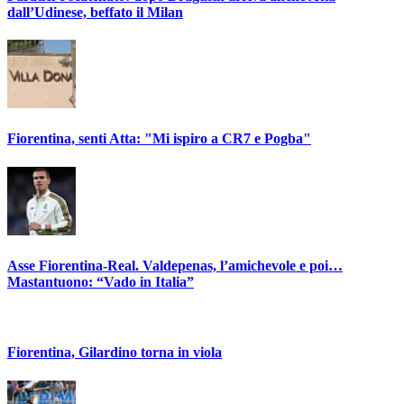
dall’Udinese, beffato il Milan
Fiorentina, senti Atta: "Mi ispiro a CR7 e Pogba"
Asse Fiorentina-Real. Valdepenas, l’amichevole e poi…
Mastantuono: “Vado in Italia”
Fiorentina, Gilardino torna in viola