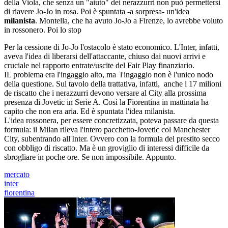
della Viola, che senza un "aiuto" dei nerazzurri non può permettersi
di riavere Jo-Jo in rosa. Poi è spuntata -a sorpresa- un'idea
milanista
. Montella, che ha avuto Jo-Jo a Firenze, lo avrebbe voluto
in rossonero. Poi lo stop
Per la cessione di Jo-Jo l'ostacolo è stato economico. L'Inter, infatti,
aveva l'idea di liberarsi dell'attaccante, chiuso dai nuovi arrivi e
cruciale nel rapporto entrate/uscite del Fair Play finanziario.
IL problema era l'ingaggio alto, ma l'ingaggio non è l'unico nodo
della questione. Sul tavolo della trattativa, infatti, anche i 17 milioni
de riscatto che i nerazzurri devono versare al City alla prossima
presenza di Jovetic in Serie A. Così la Fiorentina in mattinata ha
capito che non era aria. Ed è spuntata l'idea milanista.
L'idea rossonera, per essere concretizzata, poteva passare da questa
formula: il Milan rileva l'intero pacchetto-Jovetic col Manchester
City, subentrando all'Inter. Ovvero con la formula del prestito secco
con obbligo di riscatto. Ma è un groviglio di interessi difficile da
sbrogliare in poche ore. Se non impossibile. Appunto.
mercato
inter
fiorentina