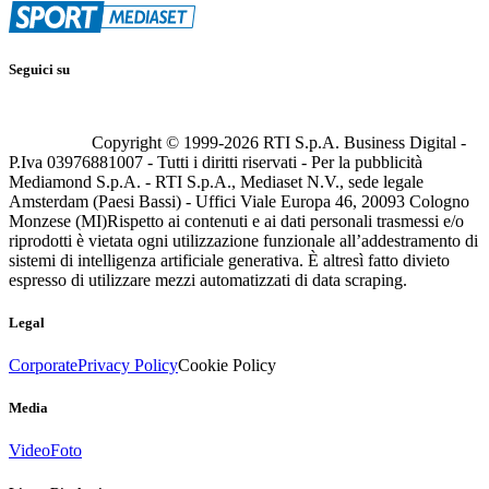
Seguici su
Copyright © 1999-
2026
RTI S.p.A. Business Digital -
P.Iva 03976881007 - Tutti i diritti riservati - Per la pubblicità
Mediamond S.p.A. - RTI S.p.A., Mediaset N.V., sede legale
Amsterdam (Paesi Bassi) - Uffici Viale Europa 46, 20093 Cologno
Monzese (MI)
Rispetto ai contenuti e ai dati personali trasmessi e/o
riprodotti è vietata ogni utilizzazione funzionale all’addestramento di
sistemi di intelligenza artificiale generativa. È altresì fatto divieto
espresso di utilizzare mezzi automatizzati di data scraping.
Legal
Corporate
Privacy Policy
Cookie Policy
Media
Video
Foto