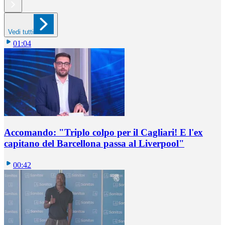
Vedi tutti
01:04
Accomando: "Triplo colpo per il Cagliari! E l'ex
capitano del Barcellona passa al Liverpool"
00:42