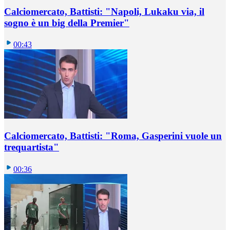
Calciomercato, Battisti: "Napoli, Lukaku via, il
sogno è un big della Premier"
00:43
Calciomercato, Battisti: "Roma, Gasperini vuole un
trequartista"
00:36