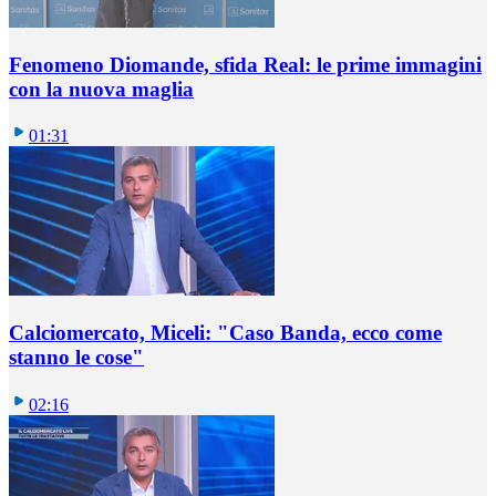
Fenomeno Diomande, sfida Real: le prime immagini
con la nuova maglia
01:31
Calciomercato, Miceli: "Caso Banda, ecco come
stanno le cose"
02:16