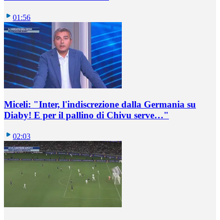
01:56
Miceli: "Inter, l'indiscrezione dalla Germania su
Diaby! E per il pallino di Chivu serve…"
02:03