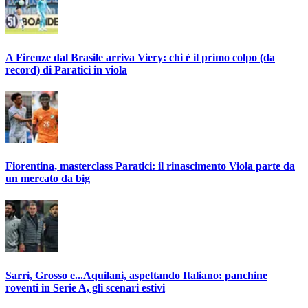
A Firenze dal Brasile arriva Viery: chi è il primo colpo (da
record) di Paratici in viola
Fiorentina, masterclass Paratici: il rinascimento Viola parte da
un mercato da big
Sarri, Grosso e...Aquilani, aspettando Italiano: panchine
roventi in Serie A, gli scenari estivi