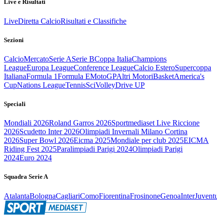
Live e Risultati
Live
Diretta Calcio
Risultati e Classifiche
Sezioni
Calcio
Mercato
Serie A
Serie B
Coppa Italia
Champions
League
Europa League
Conference League
Calcio Estero
Supercoppa
Italiana
Formula 1
Formula E
MotoGP
Altri Motori
Basket
America's
Cup
Nations League
Tennis
Sci
Volley
Drive UP
Speciali
Mondiali 2026
Roland Garros 2026
Sportmediaset Live Riccione
2026
Scudetto Inter 2026
Olimpiadi Invernali Milano Cortina
2026
Super Bowl 2026
Eicma 2025
Mondiale per club 2025
EICMA
Riding Fest 2025
Paralimpiadi Parigi 2024
Olimpiadi Parigi
2024
Euro 2024
Squadra Serie A
Atalanta
Bologna
Cagliari
Como
Fiorentina
Frosinone
Genoa
Inter
Juvent