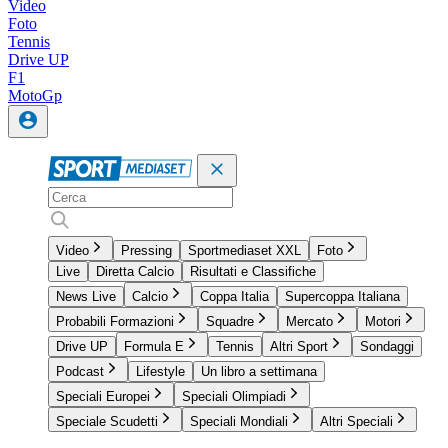
Video
Foto
Tennis
Drive UP
F1
MotoGp
Video
Pressing
Sportmediaset XXL
Foto
Live
Diretta Calcio
Risultati e Classifiche
News Live
Calcio
Coppa Italia
Supercoppa Italiana
Probabili Formazioni
Squadre
Mercato
Motori
Drive UP
Formula E
Tennis
Altri Sport
Sondaggi
Podcast
Lifestyle
Un libro a settimana
Speciali Europei
Speciali Olimpiadi
Speciale Scudetti
Speciali Mondiali
Altri Speciali