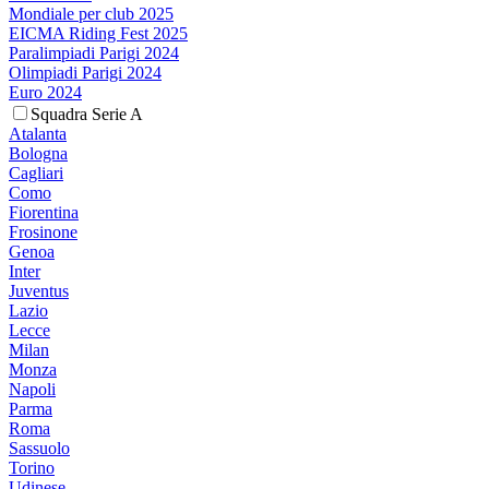
Mondiale per club 2025
EICMA Riding Fest 2025
Paralimpiadi Parigi 2024
Olimpiadi Parigi 2024
Euro 2024
Squadra Serie A
Atalanta
Bologna
Cagliari
Como
Fiorentina
Frosinone
Genoa
Inter
Juventus
Lazio
Lecce
Milan
Monza
Napoli
Parma
Roma
Sassuolo
Torino
Udinese