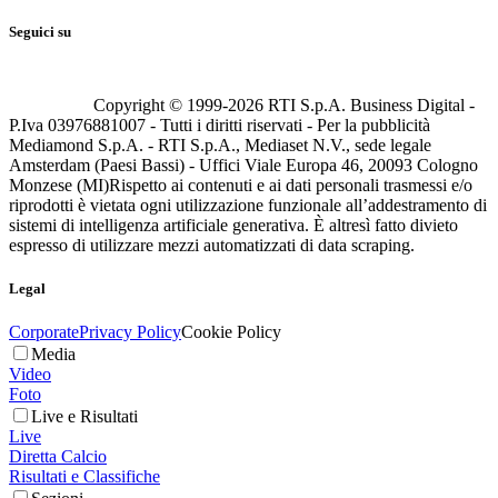
Seguici su
Copyright © 1999-
2026
RTI S.p.A. Business Digital -
P.Iva 03976881007 - Tutti i diritti riservati - Per la pubblicità
Mediamond S.p.A. - RTI S.p.A., Mediaset N.V., sede legale
Amsterdam (Paesi Bassi) - Uffici Viale Europa 46, 20093 Cologno
Monzese (MI)
Rispetto ai contenuti e ai dati personali trasmessi e/o
riprodotti è vietata ogni utilizzazione funzionale all’addestramento di
sistemi di intelligenza artificiale generativa. È altresì fatto divieto
espresso di utilizzare mezzi automatizzati di data scraping.
Legal
Corporate
Privacy Policy
Cookie Policy
Media
Video
Foto
Live e Risultati
Live
Diretta Calcio
Risultati e Classifiche