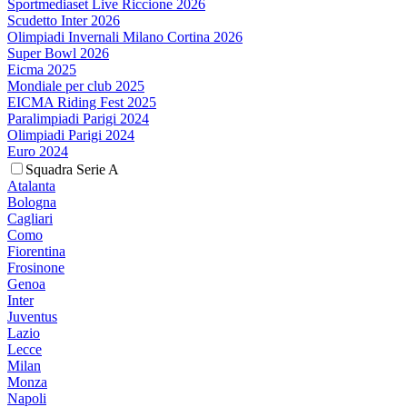
Sportmediaset Live Riccione 2026
Scudetto Inter 2026
Olimpiadi Invernali Milano Cortina 2026
Super Bowl 2026
Eicma 2025
Mondiale per club 2025
EICMA Riding Fest 2025
Paralimpiadi Parigi 2024
Olimpiadi Parigi 2024
Euro 2024
Squadra Serie A
Atalanta
Bologna
Cagliari
Como
Fiorentina
Frosinone
Genoa
Inter
Juventus
Lazio
Lecce
Milan
Monza
Napoli