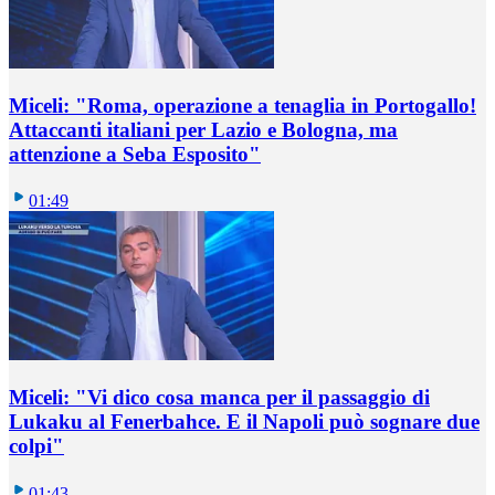
Miceli: "Roma, operazione a tenaglia in Portogallo!
Attaccanti italiani per Lazio e Bologna, ma
attenzione a Seba Esposito"
01:49
Miceli: "Vi dico cosa manca per il passaggio di
Lukaku al Fenerbahce. E il Napoli può sognare due
colpi"
01:43