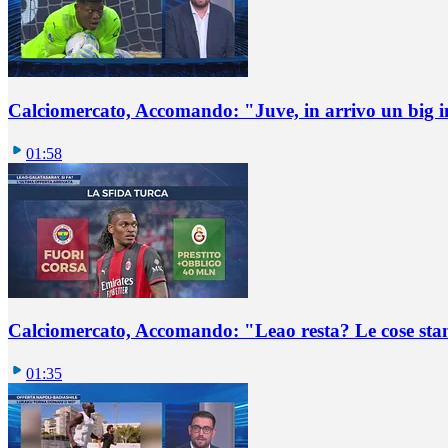
Calciomercato, Accomando: "Juve, in arrivo un big i
01:58
Calciomercato, Accomando: "Leao resta? Le cose st
01:35