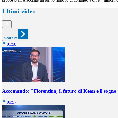
proposto all'attaccante un lungo rinnovo di contratto a oltre 4 milioni d
Ultimi video
Vedi tutti
01:58
Accomando: "Fiorentina, il futuro di Kean e il sog
00:57