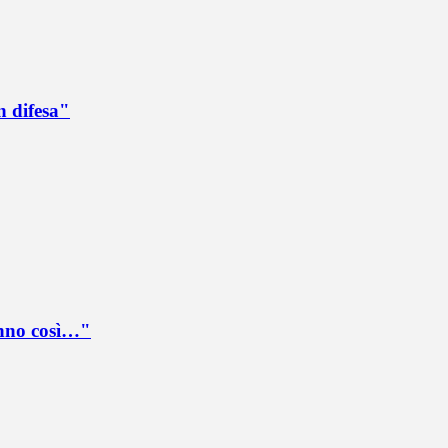
n difesa"
anno così…"