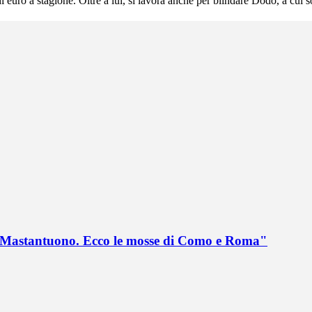
i euro a stagione. Oltre a lui, si lavora anche per blindare Dodò, a cui so
no Mastantuono. Ecco le mosse di Como e Roma"