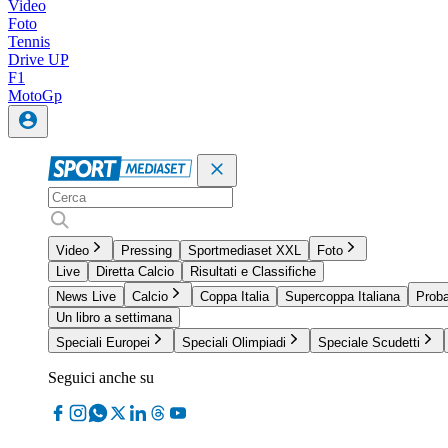
Video
Foto
Tennis
Drive UP
F1
MotoGp
Video
Pressing
Sportmediaset XXL
Foto
Live
Diretta Calcio
Risultati e Classifiche
News Live
Calcio
Coppa Italia
Supercoppa Italiana
Proba
Un libro a settimana
Speciali Europei
Speciali Olimpiadi
Speciale Scudetti
Seguici anche su