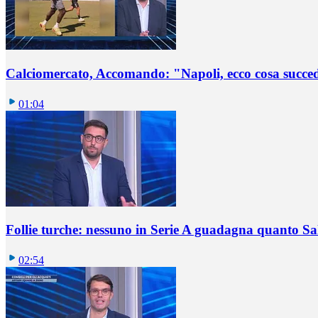
Calciomercato, Accomando: "Napoli, ecco cosa succ
01:04
Follie turche: nessuno in Serie A guadagna quanto S
02:54