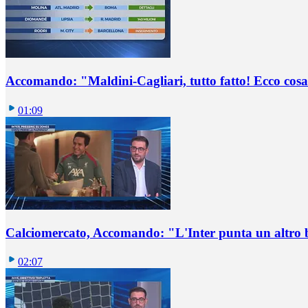
Accomando: "Maldini-Cagliari, tutto fatto! Ecco cosa
01:09
Calciomercato, Accomando: "L'Inter punta un altro 
02:07