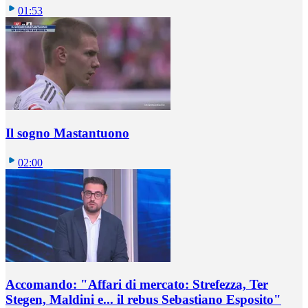
01:53
Il sogno Mastantuono
02:00
Accomando: "Affari di mercato: Strefezza, Ter
Stegen, Maldini e... il rebus Sebastiano Esposito"