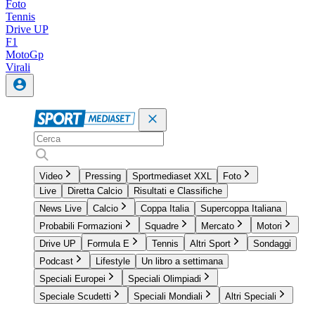
Foto
Tennis
Drive UP
F1
MotoGp
Virali
Video
Pressing
Sportmediaset XXL
Foto
Live
Diretta Calcio
Risultati e Classifiche
News Live
Calcio
Coppa Italia
Supercoppa Italiana
Probabili Formazioni
Squadre
Mercato
Motori
Drive UP
Formula E
Tennis
Altri Sport
Sondaggi
Podcast
Lifestyle
Un libro a settimana
Speciali Europei
Speciali Olimpiadi
Speciale Scudetti
Speciali Mondiali
Altri Speciali