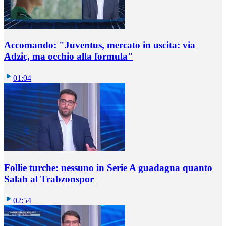
Accomando: "Juventus, mercato in uscita: via
Adzic, ma occhio alla formula"
01:04
Follie turche: nessuno in Serie A guadagna quanto
Salah al Trabzonspor
02:54