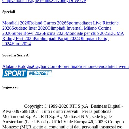
Cup
Nations League
Tennis
Sci
Volley
Drive UP
Speciali
Mondiali 2026
Roland Garros 2026
Sportmediaset Live Riccione
2026
Scudetto Inter 2026
Olimpiadi Invernali Milano Cortina
2026
Super Bowl 2026
Eicma 2025
Mondiale per club 2025
EICMA
Riding Fest 2025
Paralimpiadi Parigi 2024
Olimpiadi Parigi
2024
Euro 2024
Squadra Serie A
Atalanta
Bologna
Cagliari
Como
Fiorentina
Frosinone
Genoa
Inter
Juvent
Seguici su
Copyright © 1999-
2026
RTI S.p.A. Business Digital -
P.Iva 03976881007 - Tutti i diritti riservati - Per la pubblicità
Mediamond S.p.A. - RTI S.p.A., Mediaset N.V., sede legale
Amsterdam (Paesi Bassi) - Uffici Viale Europa 46, 20093 Cologno
Monzese (MI)
Rispetto ai contenuti e ai dati personali trasmessi e/o