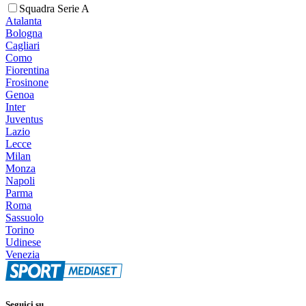
Squadra Serie A
Atalanta
Bologna
Cagliari
Como
Fiorentina
Frosinone
Genoa
Inter
Juventus
Lazio
Lecce
Milan
Monza
Napoli
Parma
Roma
Sassuolo
Torino
Udinese
Venezia
Seguici su