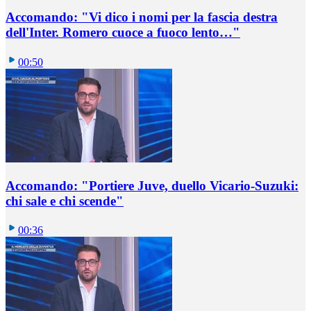
Accomando: "Vi dico i nomi per la fascia destra
dell'Inter. Romero cuoce a fuoco lento…"
00:50
Accomando: "Portiere Juve, duello Vicario-Suzuki:
chi sale e chi scende"
00:36