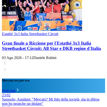
Estathé 3x3 Italia Streetbasket Circuit
Gran finale a Riccione per l'Estathé 3x3 Italia
Streetbasket Circuit: All Star e DKB regine d'Italia
03 Ago 2026 - 17:12
Daniele Rubini
Mercato ora per ora
Vedi tutti
23:02
Sassuolo, Aquilani: "Mercato? Mi fido della società, ma in difesa
non ho neanche un titolare"