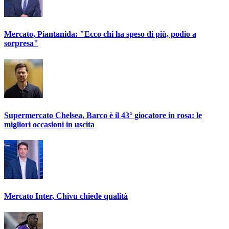
Mercato, Piantanida: "Ecco chi ha speso di più, podio a
sorpresa"
Supermercato Chelsea, Barco è il 43° giocatore in rosa: le
migliori occasioni in uscita
Mercato Inter, Chivu chiede qualità