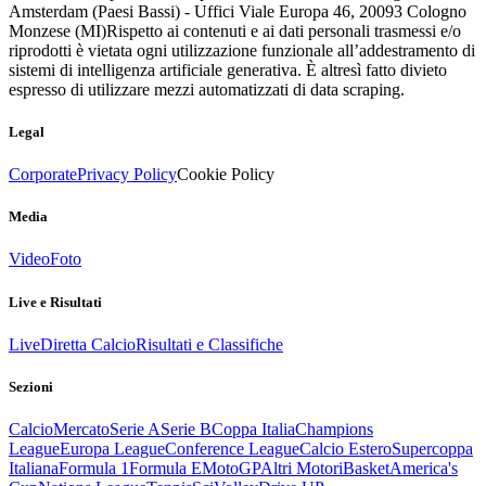
Amsterdam (Paesi Bassi) - Uffici Viale Europa 46, 20093 Cologno
Monzese (MI)
Rispetto ai contenuti e ai dati personali trasmessi e/o
riprodotti è vietata ogni utilizzazione funzionale all’addestramento di
sistemi di intelligenza artificiale generativa. È altresì fatto divieto
espresso di utilizzare mezzi automatizzati di data scraping.
Legal
Corporate
Privacy Policy
Cookie Policy
Media
Video
Foto
Live e Risultati
Live
Diretta Calcio
Risultati e Classifiche
Sezioni
Calcio
Mercato
Serie A
Serie B
Coppa Italia
Champions
League
Europa League
Conference League
Calcio Estero
Supercoppa
Italiana
Formula 1
Formula E
MotoGP
Altri Motori
Basket
America's