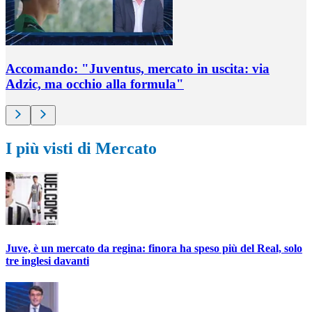
Accomando: "Juventus, mercato in uscita: via
Adzic, ma occhio alla formula"
I più visti di Mercato
Juve, è un mercato da regina: finora ha speso più del Real, solo
tre inglesi davanti