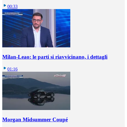
00:33
Milan-Leao: le parti si riavvicinano, i dettagli
01:16
Morgan Midsummer Coupé