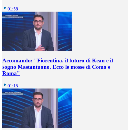
01:58
Accomando: "Fiorentina, il futuro di Kean e il
sogno Mastantuono. Ecco le mosse di Como e
Roma"
01:15