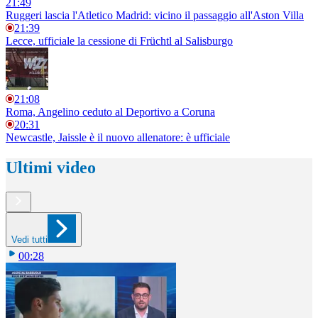
21:49
Ruggeri lascia l'Atletico Madrid: vicino il passaggio all'Aston Villa
21:39
Lecce, ufficiale la cessione di Früchtl al Salisburgo
21:08
Roma, Angelino ceduto al Deportivo a Coruna
20:31
Newcastle, Jaissle è il nuovo allenatore: è ufficiale
Ultimi video
Vedi tutti
00:28