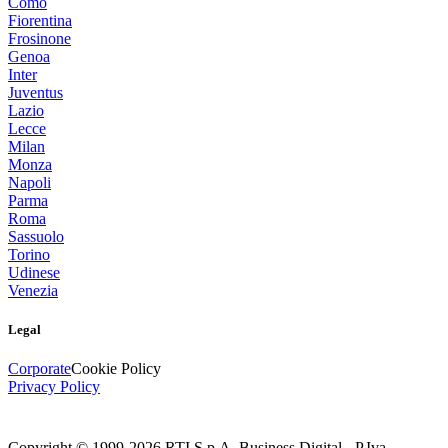
Como
Fiorentina
Frosinone
Genoa
Inter
Juventus
Lazio
Lecce
Milan
Monza
Napoli
Parma
Roma
Sassuolo
Torino
Udinese
Venezia
Legal
Corporate
Cookie Policy
Privacy Policy
Copyright © 1999-
2026
RTI S.p.A. Business Digital - P.Iva