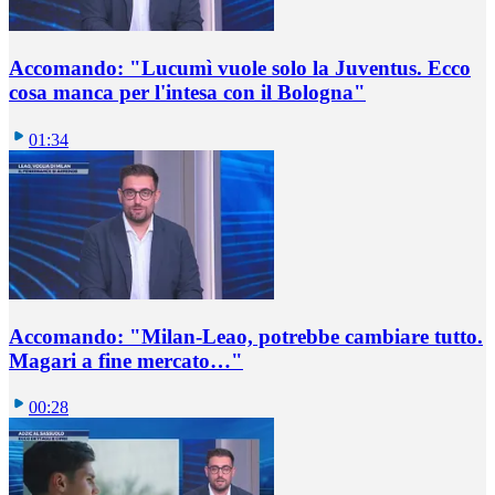
Accomando: "Lucumì vuole solo la Juventus. Ecco
cosa manca per l'intesa con il Bologna"
01:34
Accomando: "Milan-Leao, potrebbe cambiare tutto.
Magari a fine mercato…"
00:28