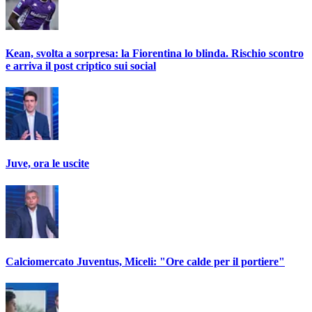
Kean, svolta a sorpresa: la Fiorentina lo blinda. Rischio scontro
e arriva il post criptico sui social
Juve, ora le uscite
Calciomercato Juventus, Miceli: "Ore calde per il portiere"