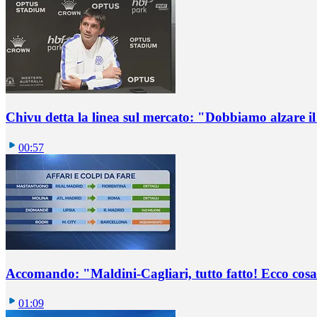
Chivu detta la linea sul mercato: "Dobbiamo alzare il 
00:57
Accomando: "Maldini-Cagliari, tutto fatto! Ecco cosa
01:09