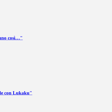
anno così…"
ede con Lukaku"