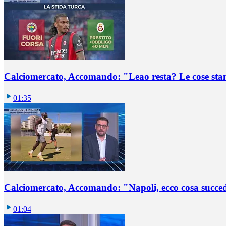
Calciomercato, Accomando: "Leao resta? Le cose st
01:35
Calciomercato, Accomando: "Napoli, ecco cosa succ
01:04