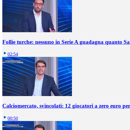
Follie turche: nessuno in Serie A guadagna quanto S
02:54
Calciomercato, svincolati: 12 giocatori a zero euro pe
00:50