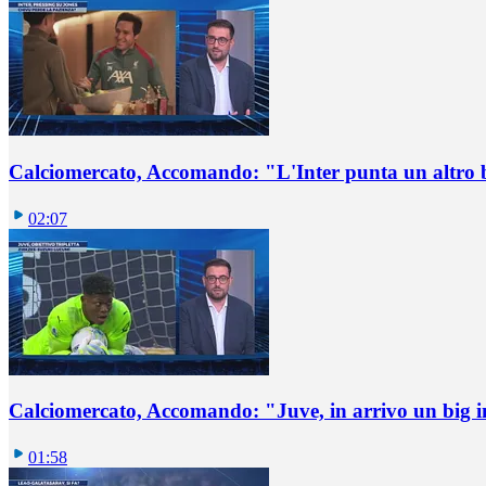
Calciomercato, Accomando: "L'Inter punta un altro 
02:07
Calciomercato, Accomando: "Juve, in arrivo un big i
01:58