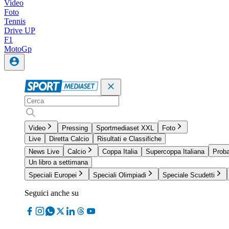
Video
Foto
Tennis
Drive UP
F1
MotoGp
Video
Pressing
Sportmediaset XXL
Foto
Live
Diretta Calcio
Risultati e Classifiche
News Live
Calcio
Coppa Italia
Supercoppa Italiana
Proba
Un libro a settimana
Speciali Europei
Speciali Olimpiadi
Speciale Scudetti
Seguici anche su