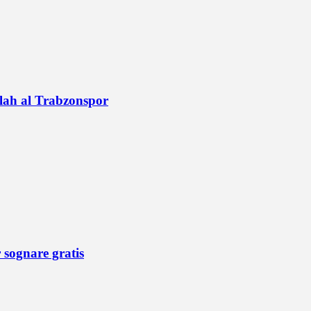
alah al Trabzonspor
r sognare gratis