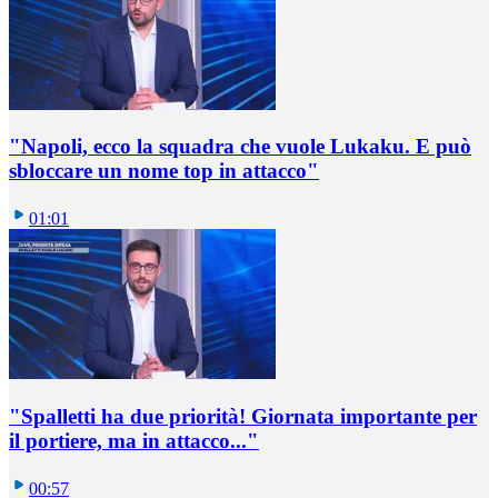
"Napoli, ecco la squadra che vuole Lukaku. E può
sbloccare un nome top in attacco"
01:01
"Spalletti ha due priorità! Giornata importante per
il portiere, ma in attacco..."
00:57