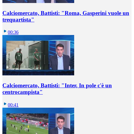
Calciomercato, Battisti: "Roma, Gasperini vuole un
trequartista"
00:36
Calciomercato, Battisti: "Inter, In pole c'è un
centrocampista"
00:41