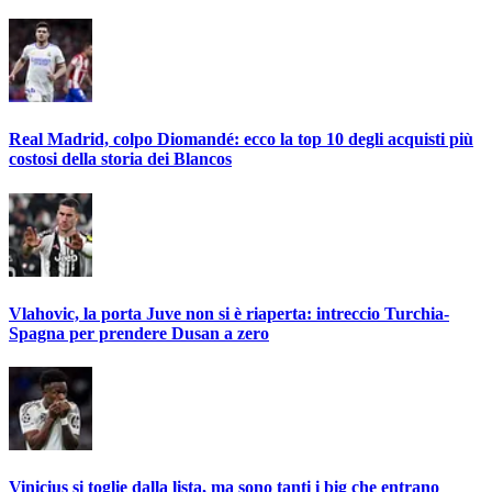
Real Madrid, colpo Diomandé: ecco la top 10 degli acquisti più
costosi della storia dei Blancos
Vlahovic, la porta Juve non si è riaperta: intreccio Turchia-
Spagna per prendere Dusan a zero
Vinicius si toglie dalla lista, ma sono tanti i big che entrano