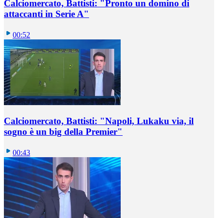
Calciomercato, Battisti: "Pronto un domino di
attaccanti in Serie A"
00:52
Calciomercato, Battisti: "Napoli, Lukaku via, il
sogno è un big della Premier"
00:43