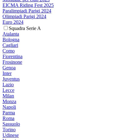
EICMA Riding Fest 2025
Paralimpiadi Parigi 2024
Olimpiadi Parigi 2024
Euro 2024
Squadra Serie A
Atalanta
Bologna
Cagliari
Como
Fiorentina
Frosinone
Genoa
Inter
Juventus
Lazio
Lecce
Milan
Monza
Napoli
Parma
Roma
Sassuolo
Torino
Udinese