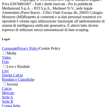
P.Iva 03976881007 - Tutti i diritti riservati - Per la pubblicità
Mediamond S.p.A. - RTI S.p.A., Mediaset N.V., sede legale
Amsterdam (Paesi Bassi) - Uffici Viale Europa 46, 20093 Cologno
Monzese (MI)
Rispetto ai contenuti e ai dati personali trasmessi e/o
riprodotti è vietata ogni utilizzazione funzionale all’addestramento di
sistemi di intelligenza artificiale generativa. È altresì fatto divieto
espresso di utilizzare mezzi automatizzati di data scraping.
Legal
Corporate
Privacy Policy
Cookie Policy
Media
Video
Foto
Live e Risultati
Live
Diretta Calcio
Risultati e Classifiche
Sezioni
Calcio
Mercato
Serie A
Serie B
Coppa Italia