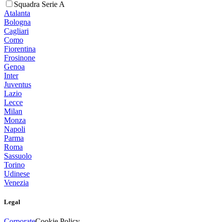
Squadra Serie A
Atalanta
Bologna
Cagliari
Como
Fiorentina
Frosinone
Genoa
Inter
Juventus
Lazio
Lecce
Milan
Monza
Napoli
Parma
Roma
Sassuolo
Torino
Udinese
Venezia
Legal
Corporate
Cookie Policy