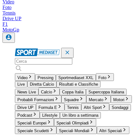
Video
Foto
Tennis
Drive UP
F1
MotoGp
Video
Pressing
Sportmediaset XXL
Foto
Live
Diretta Calcio
Risultati e Classifiche
News Live
Calcio
Coppa Italia
Supercoppa Italiana
Probabili Formazioni
Squadre
Mercato
Motori
Drive UP
Formula E
Tennis
Altri Sport
Sondaggi
Podcast
Lifestyle
Un libro a settimana
Speciali Europei
Speciali Olimpiadi
Speciale Scudetti
Speciali Mondiali
Altri Speciali