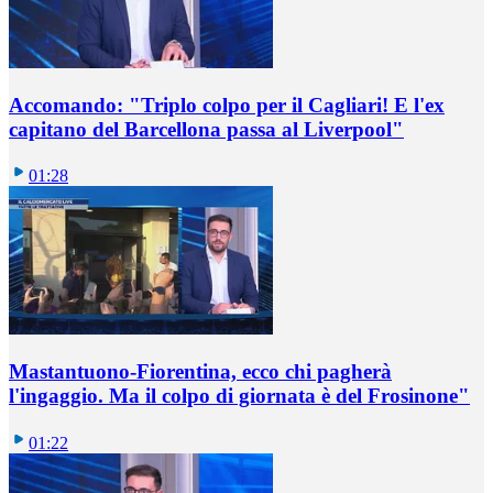
Accomando: "Triplo colpo per il Cagliari! E l'ex
capitano del Barcellona passa al Liverpool"
01:28
Mastantuono-Fiorentina, ecco chi pagherà
l'ingaggio. Ma il colpo di giornata è del Frosinone"
01:22