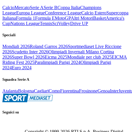
Calcio
Mercato
Serie A
Serie B
Coppa Italia
Champions
League
Europa League
Conference League
Calcio Estero
Supercoppa
Italiana
Formula 1
Formula E
MotoGP
Altri Motori
Basket
America's
Cup
Nations League
Tennis
Sci
Volley
Drive UP
Speciali
Mondiali 2026
Roland Garros 2026
Sportmediaset Live Riccione
2026
Scudetto Inter 2026
Olimpiadi Invernali Milano Cortina
2026
Super Bowl 2026
Eicma 2025
Mondiale per club 2025
EICMA
Riding Fest 2025
Paralimpiadi Parigi 2024
Olimpiadi Parigi
2024
Euro 2024
Squadra Serie A
Atalanta
Bologna
Cagliari
Como
Fiorentina
Frosinone
Genoa
Inter
Juvent
Seguici su
Copyright © 1999-
2026
RTI S.p.A. Business Digital -