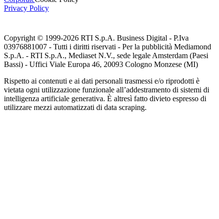
Privacy Policy
Copyright © 1999-
2026
RTI S.p.A. Business Digital - P.Iva
03976881007 - Tutti i diritti riservati - Per la pubblicità Mediamond
S.p.A. - RTI S.p.A., Mediaset N.V., sede legale Amsterdam (Paesi
Bassi) - Uffici Viale Europa 46, 20093 Cologno Monzese (MI)
Rispetto ai contenuti e ai dati personali trasmessi e/o riprodotti è
vietata ogni utilizzazione funzionale all’addestramento di sistemi di
intelligenza artificiale generativa. È altresì fatto divieto espresso di
utilizzare mezzi automatizzati di data scraping.