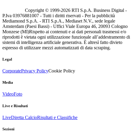
Copyright © 1999-
2026
RTI S.p.A. Business Digital -
P.Iva 03976881007 - Tutti i diritti riservati - Per la pubblicità
Mediamond S.p.A. - RTI S.p.A., Mediaset N.V., sede legale
Amsterdam (Paesi Bassi) - Uffici Viale Europa 46, 20093 Cologno
Monzese (MI)
Rispetto ai contenuti e ai dati personali trasmessi e/o
riprodotti è vietata ogni utilizzazione funzionale all’addestramento di
sistemi di intelligenza artificiale generativa. È altresì fatto divieto
espresso di utilizzare mezzi automatizzati di data scraping.
Legal
Corporate
Privacy Policy
Cookie Policy
Media
Video
Foto
Live e Risultati
Live
Diretta Calcio
Risultati e Classifiche
Sezioni