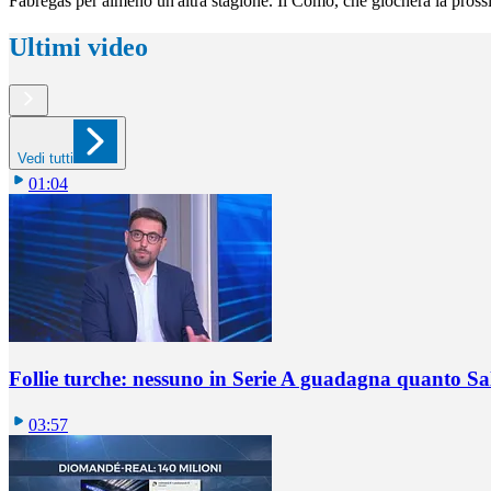
Fabregas per almeno un'altra stagione. Il Como, che giocherà la pross
Ultimi video
Vedi tutti
01:04
Follie turche: nessuno in Serie A guadagna quanto S
03:57