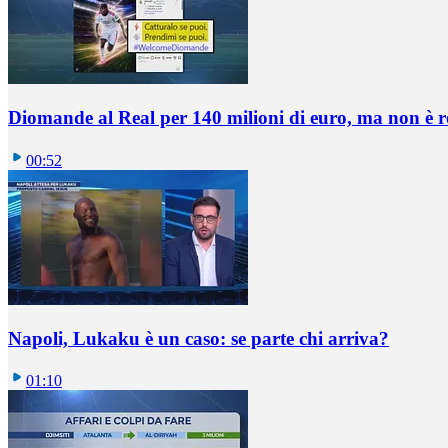
Diomande al Real per 140 milioni di euro, ma non è 
00:52
Napoli, Lukaku è un caso: se parte chi arriva?
01:10