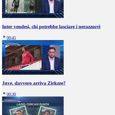
Inter vendesi, chi potrebbe lasciare i nerazzurri
00:45
Juve, davvero arriva Zirkzee?
00:30