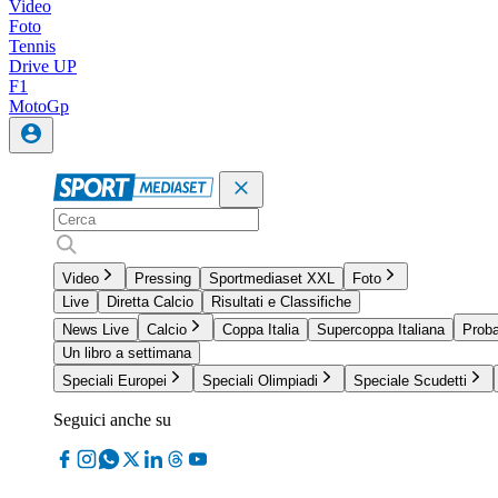
Video
Foto
Tennis
Drive UP
F1
MotoGp
Video
Pressing
Sportmediaset XXL
Foto
Live
Diretta Calcio
Risultati e Classifiche
News Live
Calcio
Coppa Italia
Supercoppa Italiana
Proba
Un libro a settimana
Speciali Europei
Speciali Olimpiadi
Speciale Scudetti
Seguici anche su