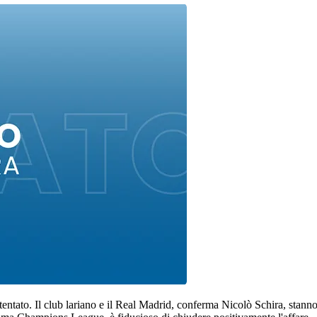
entato. Il club lariano e il Real Madrid, conferma Nicolò Schira, stanno