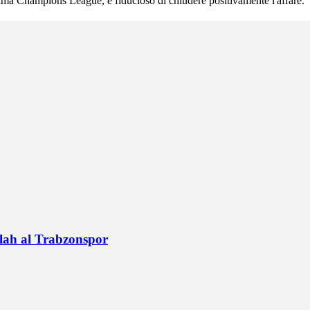
ima Champions League, è fiducioso di chiudere positivamente l'affare.
alah al Trabzonspor