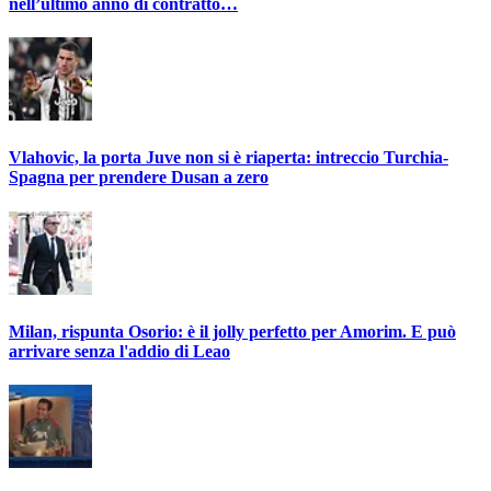
nell’ultimo anno di contratto…
Vlahovic, la porta Juve non si è riaperta: intreccio Turchia-
Spagna per prendere Dusan a zero
Milan, rispunta Osorio: è il jolly perfetto per Amorim. E può
arrivare senza l'addio di Leao