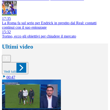
17:35
La Roma fa sul serio per Endrick in prestito dal Real: contatti
continui con il suo entourage
15:32
Torino, ecco gli obiettivi per chiudere il mercato
Ultimi video
Vedi tutti
00:47