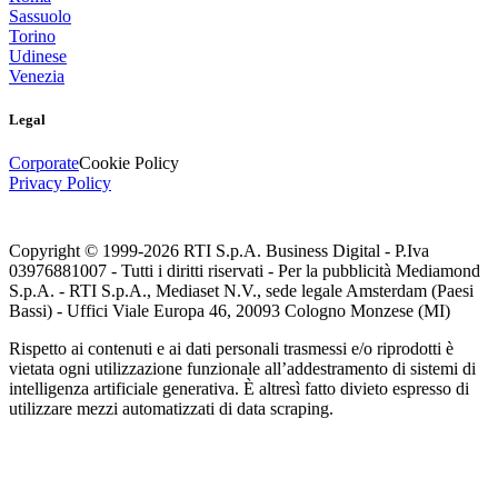
Sassuolo
Torino
Udinese
Venezia
Legal
Corporate
Cookie Policy
Privacy Policy
Copyright © 1999-
2026
RTI S.p.A. Business Digital - P.Iva
03976881007 - Tutti i diritti riservati - Per la pubblicità Mediamond
S.p.A. - RTI S.p.A., Mediaset N.V., sede legale Amsterdam (Paesi
Bassi) - Uffici Viale Europa 46, 20093 Cologno Monzese (MI)
Rispetto ai contenuti e ai dati personali trasmessi e/o riprodotti è
vietata ogni utilizzazione funzionale all’addestramento di sistemi di
intelligenza artificiale generativa. È altresì fatto divieto espresso di
utilizzare mezzi automatizzati di data scraping.