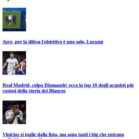
Juve, per la difesa l'obiettivo è uno solo, Lucumì
Real Madrid, colpo Diomandé: ecco la top 10 degli acquisti più
costosi della storia dei Blancos
Vinicius si toglie dalla lista, ma sono tanti i big che entrano