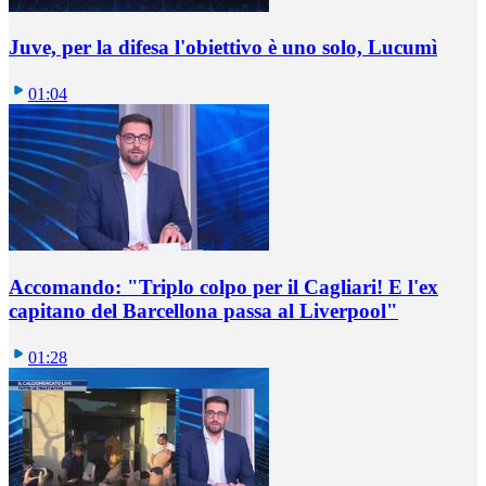
Juve, per la difesa l'obiettivo è uno solo, Lucumì
01:04
Accomando: "Triplo colpo per il Cagliari! E l'ex
capitano del Barcellona passa al Liverpool"
01:28