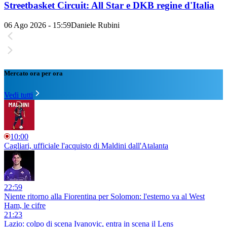
Streetbasket Circuit: All Star e DKB regine d'Italia
06 Ago 2026 - 15:59
Daniele Rubini
Mercato ora per ora
Vedi tutti
10:00
Cagliari, ufficiale l'acquisto di Maldini dall'Atalanta
22:59
Niente ritorno alla Fiorentina per Solomon: l'esterno va al West
Ham, le cifre
21:23
Lazio: colpo di scena Ivanovic, entra in scena il Lens