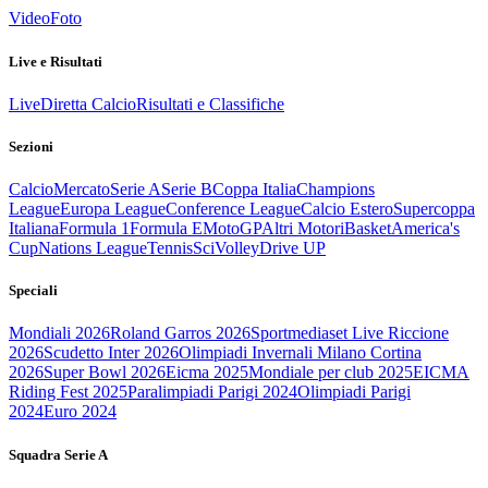
Video
Foto
Live e Risultati
Live
Diretta Calcio
Risultati e Classifiche
Sezioni
Calcio
Mercato
Serie A
Serie B
Coppa Italia
Champions
League
Europa League
Conference League
Calcio Estero
Supercoppa
Italiana
Formula 1
Formula E
MotoGP
Altri Motori
Basket
America's
Cup
Nations League
Tennis
Sci
Volley
Drive UP
Speciali
Mondiali 2026
Roland Garros 2026
Sportmediaset Live Riccione
2026
Scudetto Inter 2026
Olimpiadi Invernali Milano Cortina
2026
Super Bowl 2026
Eicma 2025
Mondiale per club 2025
EICMA
Riding Fest 2025
Paralimpiadi Parigi 2024
Olimpiadi Parigi
2024
Euro 2024
Squadra Serie A