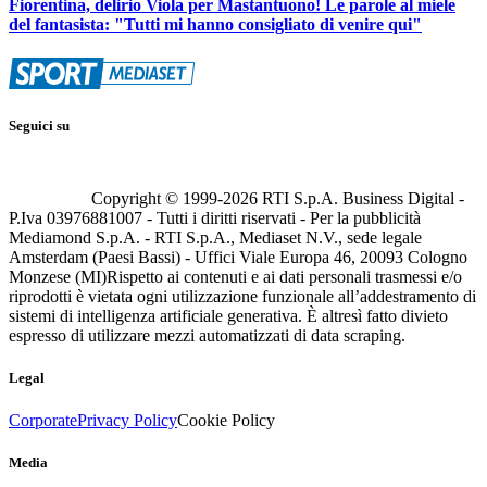
Fiorentina, delirio Viola per Mastantuono! Le parole al miele
del fantasista: "Tutti mi hanno consigliato di venire qui"
Seguici su
Copyright © 1999-
2026
RTI S.p.A. Business Digital -
P.Iva 03976881007 - Tutti i diritti riservati - Per la pubblicità
Mediamond S.p.A. - RTI S.p.A., Mediaset N.V., sede legale
Amsterdam (Paesi Bassi) - Uffici Viale Europa 46, 20093 Cologno
Monzese (MI)
Rispetto ai contenuti e ai dati personali trasmessi e/o
riprodotti è vietata ogni utilizzazione funzionale all’addestramento di
sistemi di intelligenza artificiale generativa. È altresì fatto divieto
espresso di utilizzare mezzi automatizzati di data scraping.
Legal
Corporate
Privacy Policy
Cookie Policy
Media