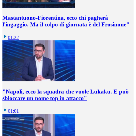
Mastantuono-Fiorentina, ecco chi pagherà
l'ingaggio. Ma il colpo di giornata è del Frosinone"
01:22
"Napoli, ecco la squadra che vuole Lukaku. E può
sbloccare un nome top in attacco"
01:01