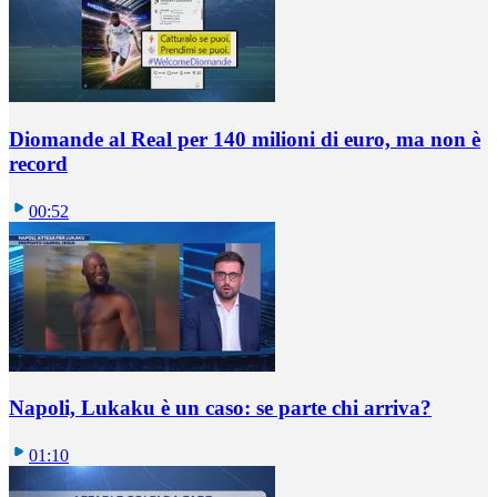
Diomande al Real per 140 milioni di euro, ma non è
record
00:52
Napoli, Lukaku è un caso: se parte chi arriva?
01:10