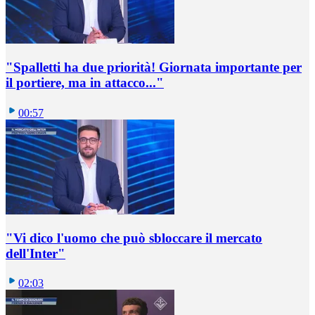
"Spalletti ha due priorità! Giornata importante per
il portiere, ma in attacco..."
00:57
"Vi dico l'uomo che può sbloccare il mercato
dell'Inter"
02:03