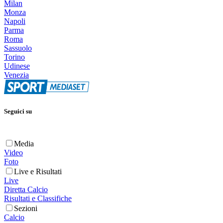
Milan
Monza
Napoli
Parma
Roma
Sassuolo
Torino
Udinese
Venezia
Seguici su
Media
Video
Foto
Live e Risultati
Live
Diretta Calcio
Risultati e Classifiche
Sezioni
Calcio