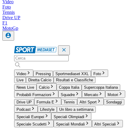
Video
Foto
Tennis
Drive UP
F1
MotoGp
Video
Pressing
Sportmediaset XXL
Foto
Live
Diretta Calcio
Risultati e Classifiche
News Live
Calcio
Coppa Italia
Supercoppa Italiana
Probabili Formazioni
Squadre
Mercato
Motori
Drive UP
Formula E
Tennis
Altri Sport
Sondaggi
Podcast
Lifestyle
Un libro a settimana
Speciali Europei
Speciali Olimpiadi
Speciale Scudetti
Speciali Mondiali
Altri Speciali