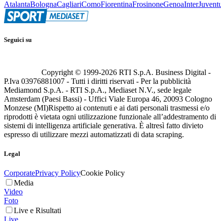
Atalanta
Bologna
Cagliari
Como
Fiorentina
Frosinone
Genoa
Inter
Juvent
Seguici su
Copyright © 1999-
2026
RTI S.p.A. Business Digital -
P.Iva 03976881007 - Tutti i diritti riservati - Per la pubblicità
Mediamond S.p.A. - RTI S.p.A., Mediaset N.V., sede legale
Amsterdam (Paesi Bassi) - Uffici Viale Europa 46, 20093 Cologno
Monzese (MI)
Rispetto ai contenuti e ai dati personali trasmessi e/o
riprodotti è vietata ogni utilizzazione funzionale all’addestramento di
sistemi di intelligenza artificiale generativa. È altresì fatto divieto
espresso di utilizzare mezzi automatizzati di data scraping.
Legal
Corporate
Privacy Policy
Cookie Policy
Media
Video
Foto
Live e Risultati
Live