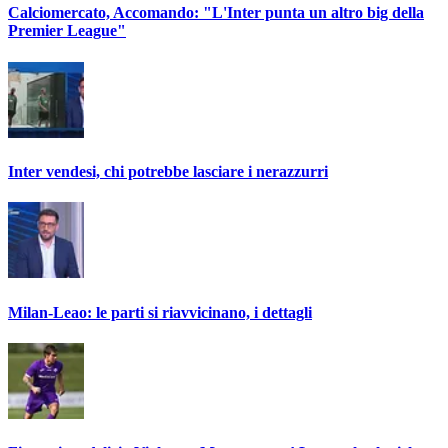
Calciomercato, Accomando: "L'Inter punta un altro big della
Premier League"
Inter vendesi, chi potrebbe lasciare i nerazzurri
Milan-Leao: le parti si riavvicinano, i dettagli