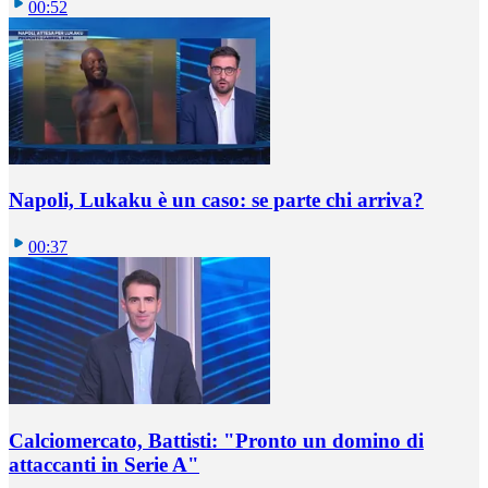
00:52
Napoli, Lukaku è un caso: se parte chi arriva?
00:37
Calciomercato, Battisti: "Pronto un domino di
attaccanti in Serie A"