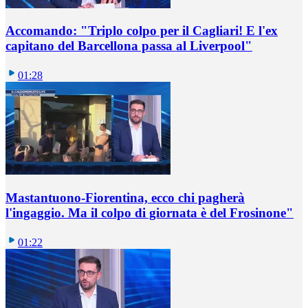
Accomando: "Triplo colpo per il Cagliari! E l'ex
capitano del Barcellona passa al Liverpool"
01:28
Mastantuono-Fiorentina, ecco chi pagherà
l'ingaggio. Ma il colpo di giornata è del Frosinone"
01:22