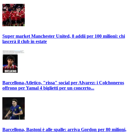
Super market Manchester United, 8 addii per 100 milioni: chi
lascerà il club in estate
Barcellona-Atletico, "rissa" social per Alvarez: i Colchoneros
offrono per Yamal 4 biglietti per un concerto...
Barcellona, Bastoni è alle spalle: arriva Gordon per 80 milioni,