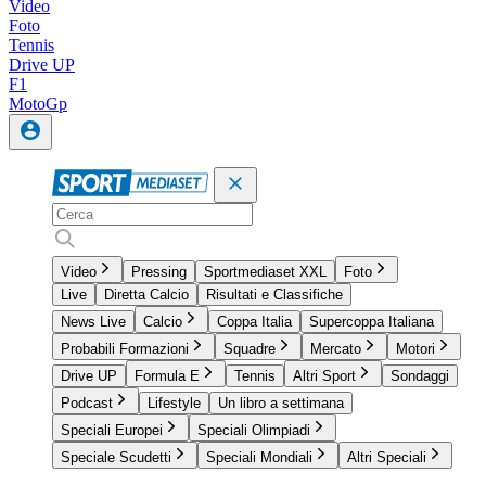
Video
Foto
Tennis
Drive UP
F1
MotoGp
Video
Pressing
Sportmediaset XXL
Foto
Live
Diretta Calcio
Risultati e Classifiche
News Live
Calcio
Coppa Italia
Supercoppa Italiana
Probabili Formazioni
Squadre
Mercato
Motori
Drive UP
Formula E
Tennis
Altri Sport
Sondaggi
Podcast
Lifestyle
Un libro a settimana
Speciali Europei
Speciali Olimpiadi
Speciale Scudetti
Speciali Mondiali
Altri Speciali