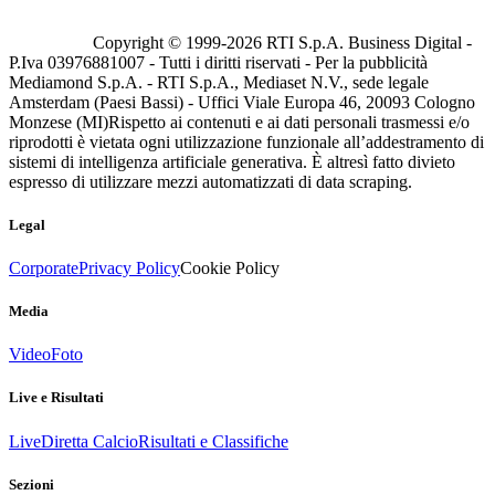
Copyright © 1999-
2026
RTI S.p.A. Business Digital -
P.Iva 03976881007 - Tutti i diritti riservati - Per la pubblicità
Mediamond S.p.A. - RTI S.p.A., Mediaset N.V., sede legale
Amsterdam (Paesi Bassi) - Uffici Viale Europa 46, 20093 Cologno
Monzese (MI)
Rispetto ai contenuti e ai dati personali trasmessi e/o
riprodotti è vietata ogni utilizzazione funzionale all’addestramento di
sistemi di intelligenza artificiale generativa. È altresì fatto divieto
espresso di utilizzare mezzi automatizzati di data scraping.
Legal
Corporate
Privacy Policy
Cookie Policy
Media
Video
Foto
Live e Risultati
Live
Diretta Calcio
Risultati e Classifiche
Sezioni