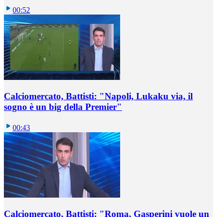
00:52
Calciomercato, Battisti: "Napoli, Lukaku via, il
sogno è un big della Premier"
00:43
Calciomercato, Battisti: "Roma, Gasperini vuole un