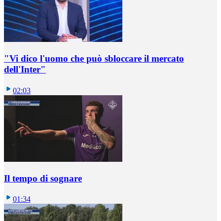
"Vi dico l'uomo che può sbloccare il mercato
dell'Inter"
02:03
Il tempo di sognare
01:34