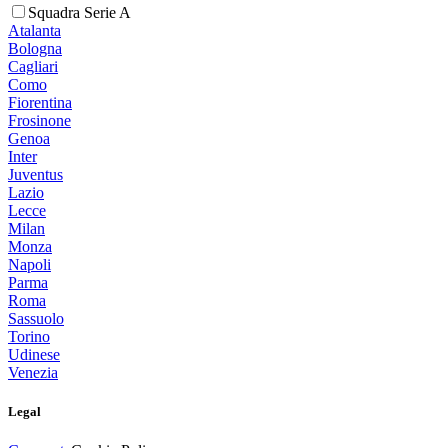
Squadra Serie A
Atalanta
Bologna
Cagliari
Como
Fiorentina
Frosinone
Genoa
Inter
Juventus
Lazio
Lecce
Milan
Monza
Napoli
Parma
Roma
Sassuolo
Torino
Udinese
Venezia
Legal