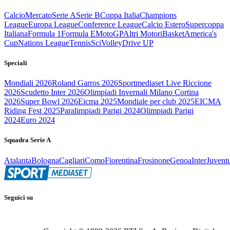
Calcio
Mercato
Serie A
Serie B
Coppa Italia
Champions
League
Europa League
Conference League
Calcio Estero
Supercoppa
Italiana
Formula 1
Formula E
MotoGP
Altri Motori
Basket
America's
Cup
Nations League
Tennis
Sci
Volley
Drive UP
Speciali
Mondiali 2026
Roland Garros 2026
Sportmediaset Live Riccione
2026
Scudetto Inter 2026
Olimpiadi Invernali Milano Cortina
2026
Super Bowl 2026
Eicma 2025
Mondiale per club 2025
EICMA
Riding Fest 2025
Paralimpiadi Parigi 2024
Olimpiadi Parigi
2024
Euro 2024
Squadra Serie A
Atalanta
Bologna
Cagliari
Como
Fiorentina
Frosinone
Genoa
Inter
Juvent
Seguici su