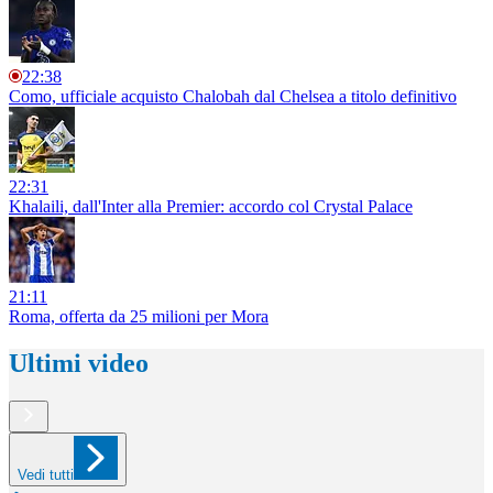
22:38
Como, ufficiale acquisto Chalobah dal Chelsea a titolo definitivo
22:31
Khalaili, dall'Inter alla Premier: accordo col Crystal Palace
21:11
Roma, offerta da 25 milioni per Mora
Ultimi video
Vedi tutti