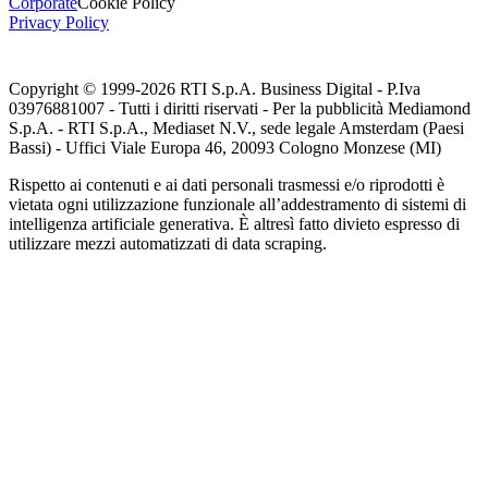
Corporate
Cookie Policy
Privacy Policy
Copyright © 1999-
2026
RTI S.p.A. Business Digital - P.Iva
03976881007 - Tutti i diritti riservati - Per la pubblicità Mediamond
S.p.A. - RTI S.p.A., Mediaset N.V., sede legale Amsterdam (Paesi
Bassi) - Uffici Viale Europa 46, 20093 Cologno Monzese (MI)
Rispetto ai contenuti e ai dati personali trasmessi e/o riprodotti è
vietata ogni utilizzazione funzionale all’addestramento di sistemi di
intelligenza artificiale generativa. È altresì fatto divieto espresso di
utilizzare mezzi automatizzati di data scraping.