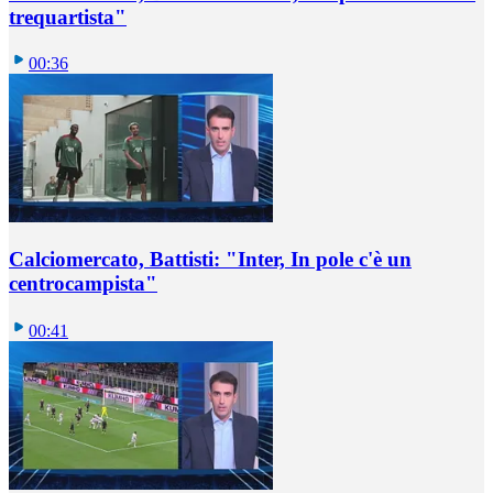
trequartista"
00:36
Calciomercato, Battisti: "Inter, In pole c'è un
centrocampista"
00:41