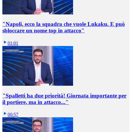
"Napoli, ecco la squadra che vuole Lukaku. E può
sbloccare un nome top in attacco"
01:01
"Spalletti ha due priorità! Giornata importante per
il portiere, ma in attacco..."
00:57