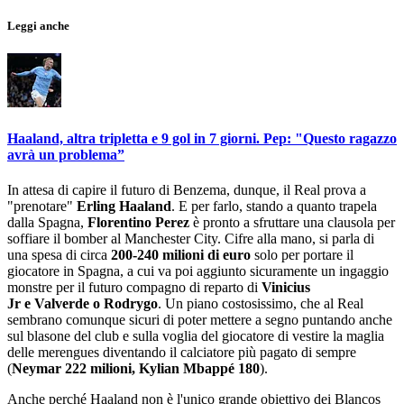
Leggi anche
Haaland, altra tripletta e 9 gol in 7 giorni. Pep: "Questo ragazzo
avrà un problema”
In attesa di capire il futuro di Benzema, dunque, il Real prova a
"prenotare"
Erling Haaland
. E per farlo, stando a quanto trapela
dalla Spagna,
Florentino Perez
è pronto a sfruttare una clausola per
soffiare il bomber al Manchester City. Cifre alla mano, si parla di
una spesa di circa
200-240 milioni di euro
solo per portare il
giocatore in Spagna, a cui va poi aggiunto sicuramente un ingaggio
monstre per il futuro compagno di reparto di
Vinicius
Jr e Valverde o Rodrygo
. Un piano costosissimo, che al Real
sembrano comunque sicuri di poter mettere a segno puntando anche
sul blasone del club e sulla voglia del giocatore di vestire la maglia
delle merengues diventando il calciatore più pagato di sempre
(
Neymar 222 milioni, Kylian Mbappé 180
).
Anche perché Haaland non è l'unico grande obiettivo dei Blancos