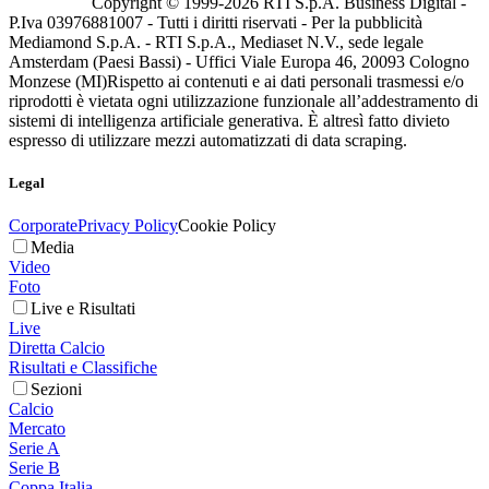
Copyright © 1999-
2026
RTI S.p.A. Business Digital -
P.Iva 03976881007 - Tutti i diritti riservati - Per la pubblicità
Mediamond S.p.A. - RTI S.p.A., Mediaset N.V., sede legale
Amsterdam (Paesi Bassi) - Uffici Viale Europa 46, 20093 Cologno
Monzese (MI)
Rispetto ai contenuti e ai dati personali trasmessi e/o
riprodotti è vietata ogni utilizzazione funzionale all’addestramento di
sistemi di intelligenza artificiale generativa. È altresì fatto divieto
espresso di utilizzare mezzi automatizzati di data scraping.
Legal
Corporate
Privacy Policy
Cookie Policy
Media
Video
Foto
Live e Risultati
Live
Diretta Calcio
Risultati e Classifiche
Sezioni
Calcio
Mercato
Serie A
Serie B
Coppa Italia