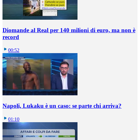
Diomande al Real per 140 milioni di euro, ma non è
record
00:52
Napoli, Lukaku è un caso: se parte chi arriva?
01:10