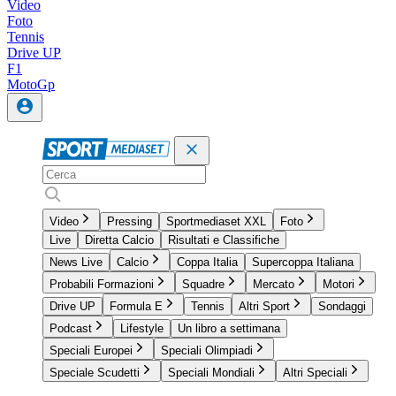
Video
Foto
Tennis
Drive UP
F1
MotoGp
Video
Pressing
Sportmediaset XXL
Foto
Live
Diretta Calcio
Risultati e Classifiche
News Live
Calcio
Coppa Italia
Supercoppa Italiana
Probabili Formazioni
Squadre
Mercato
Motori
Drive UP
Formula E
Tennis
Altri Sport
Sondaggi
Podcast
Lifestyle
Un libro a settimana
Speciali Europei
Speciali Olimpiadi
Speciale Scudetti
Speciali Mondiali
Altri Speciali