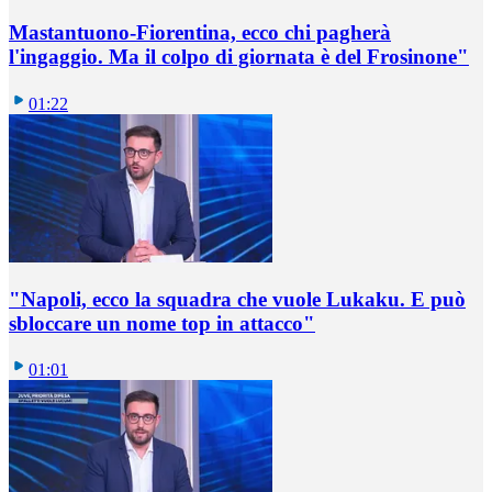
Mastantuono-Fiorentina, ecco chi pagherà
l'ingaggio. Ma il colpo di giornata è del Frosinone"
01:22
"Napoli, ecco la squadra che vuole Lukaku. E può
sbloccare un nome top in attacco"
01:01