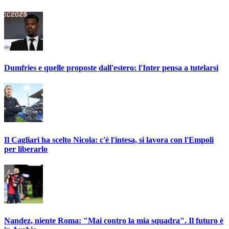
Dumfries e quelle proposte dall'estero: l'Inter pensa a tutelarsi
Il Cagliari ha scelto Nicola: c'è l'intesa, si lavora con l'Empoli
per liberarlo
Nandez, niente Roma: "Mai contro la mia squadra". Il futuro è