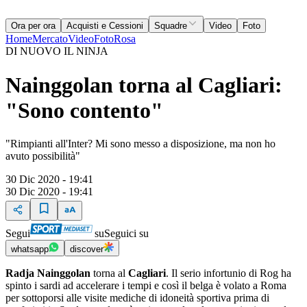
Ora per ora
Acquisti e Cessioni
Squadre
Video
Foto
Home
Mercato
Video
Foto
Rosa
DI NUOVO IL NINJA
Nainggolan torna al Cagliari:
"Sono contento"
"Rimpianti all'Inter? Mi sono messo a disposizione, ma non ho
avuto possibilità"
30 Dic 2020 - 19:41
30 Dic 2020 - 19:41
Segui
su
Seguici su
whatsapp
discover
Radja Nainggolan
torna al
Cagliari
. Il serio infortunio di Rog ha
spinto i sardi ad accelerare i tempi e così il belga è volato a Roma
per sottoporsi alle visite mediche di idoneità sportiva prima di