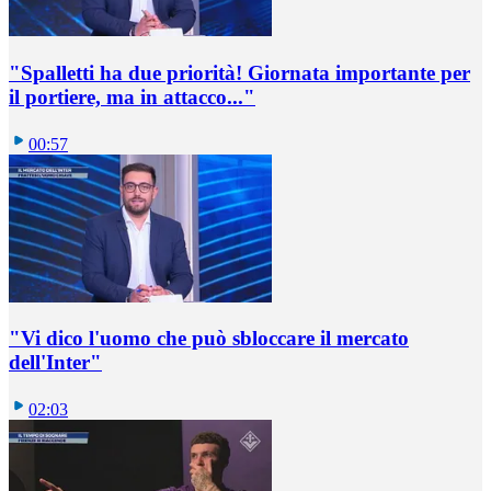
"Spalletti ha due priorità! Giornata importante per
il portiere, ma in attacco..."
00:57
"Vi dico l'uomo che può sbloccare il mercato
dell'Inter"
02:03