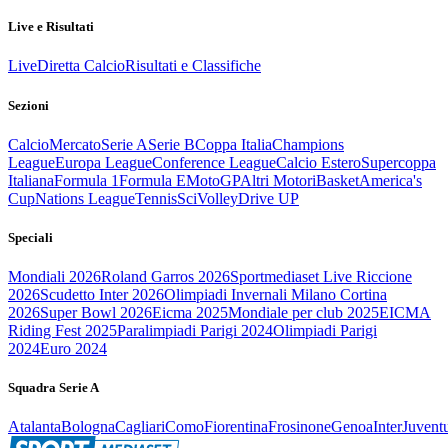
Live e Risultati
Live
Diretta Calcio
Risultati e Classifiche
Sezioni
Calcio
Mercato
Serie A
Serie B
Coppa Italia
Champions
League
Europa League
Conference League
Calcio Estero
Supercoppa
Italiana
Formula 1
Formula E
MotoGP
Altri Motori
Basket
America's
Cup
Nations League
Tennis
Sci
Volley
Drive UP
Speciali
Mondiali 2026
Roland Garros 2026
Sportmediaset Live Riccione
2026
Scudetto Inter 2026
Olimpiadi Invernali Milano Cortina
2026
Super Bowl 2026
Eicma 2025
Mondiale per club 2025
EICMA
Riding Fest 2025
Paralimpiadi Parigi 2024
Olimpiadi Parigi
2024
Euro 2024
Squadra Serie A
Atalanta
Bologna
Cagliari
Como
Fiorentina
Frosinone
Genoa
Inter
Juvent