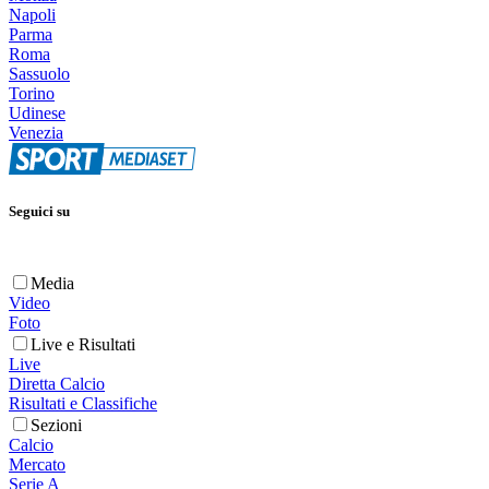
Napoli
Parma
Roma
Sassuolo
Torino
Udinese
Venezia
Seguici su
Media
Video
Foto
Live e Risultati
Live
Diretta Calcio
Risultati e Classifiche
Sezioni
Calcio
Mercato
Serie A