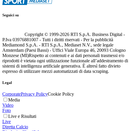
Seguici su
Copyright © 1999-
2026
RTI S.p.A. Business Digital -
P.Iva 03976881007 - Tutti i diritti riservati - Per la pubblicità
Mediamond S.p.A. - RTI S.p.A., Mediaset N.V., sede legale
Amsterdam (Paesi Bassi) - Uffici Viale Europa 46, 20093 Cologno
Monzese (MI)
Rispetto ai contenuti e ai dati personali trasmessi e/o
riprodotti è vietata ogni utilizzazione funzionale all’addestramento di
sistemi di intelligenza artificiale generativa. È altresì fatto divieto
espresso di utilizzare mezzi automatizzati di data scraping.
Legal
Corporate
Privacy Policy
Cookie Policy
Media
Video
Foto
Live e Risultati
Live
Diretta Calcio