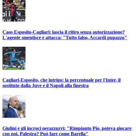
Caos Esposito-Cagliari: lascia il ritiro senza autorizzazione?
L'agente smentisce e attacca: "Tutto falso, Accardi pupazzo"
Cagliari-Esposito, che intrigo: la percentuale per l'Inter, il
sostituto dalla Juve e il Napoli alla finestra
Giulini e gli incroci nerazzurri: "Rimpianto Pio, poteva giocare
con noi. Palestra? Può fare come Barella"