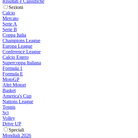
Risultati e Classifiche
Sezioni
Calcio
Mercato
Serie A
Serie B
Coppa Italia
Champions League
Europa League
Conference League
Calcio Estero
Supercoppa Italiana
Formula 1
Formula E
MotoGP
Altri Motori
Basket
America's Cup
Nations League
Tennis
Sci
Volley
Drive UP
Speciali
Mondiali 2026