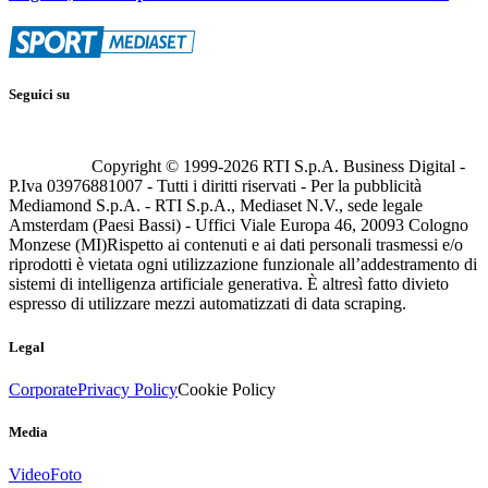
Seguici su
Copyright © 1999-
2026
RTI S.p.A. Business Digital -
P.Iva 03976881007 - Tutti i diritti riservati - Per la pubblicità
Mediamond S.p.A. - RTI S.p.A., Mediaset N.V., sede legale
Amsterdam (Paesi Bassi) - Uffici Viale Europa 46, 20093 Cologno
Monzese (MI)
Rispetto ai contenuti e ai dati personali trasmessi e/o
riprodotti è vietata ogni utilizzazione funzionale all’addestramento di
sistemi di intelligenza artificiale generativa. È altresì fatto divieto
espresso di utilizzare mezzi automatizzati di data scraping.
Legal
Corporate
Privacy Policy
Cookie Policy
Media
Video
Foto