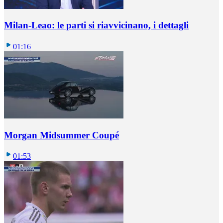
Milan-Leao: le parti si riavvicinano, i dettagli
01:16
Morgan Midsummer Coupé
01:53