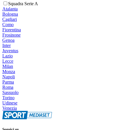
Squadra Serie A
Atalanta
Bologna
Cagliari
Como
Fiorentina
Frosinone
Genoa
Inter
Juventus
Lazio
Lecce
Milan
Monza
Napoli
Parma
Roma
Sassuolo
Torino
Udinese
Venezia
Seguici su