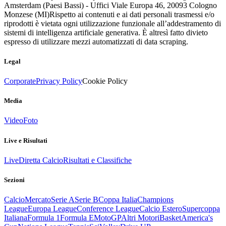
Amsterdam (Paesi Bassi) - Uffici Viale Europa 46, 20093 Cologno
Monzese (MI)
Rispetto ai contenuti e ai dati personali trasmessi e/o
riprodotti è vietata ogni utilizzazione funzionale all’addestramento di
sistemi di intelligenza artificiale generativa. È altresì fatto divieto
espresso di utilizzare mezzi automatizzati di data scraping.
Legal
Corporate
Privacy Policy
Cookie Policy
Media
Video
Foto
Live e Risultati
Live
Diretta Calcio
Risultati e Classifiche
Sezioni
Calcio
Mercato
Serie A
Serie B
Coppa Italia
Champions
League
Europa League
Conference League
Calcio Estero
Supercoppa
Italiana
Formula 1
Formula E
MotoGP
Altri Motori
Basket
America's