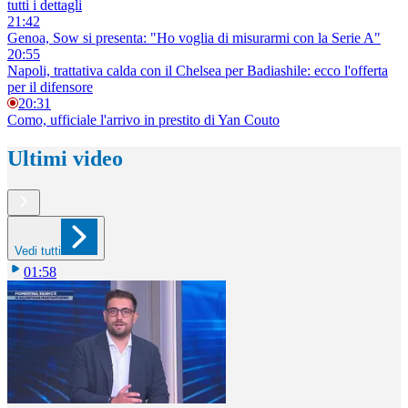
tutti i dettagli
21:42
Genoa, Sow si presenta: "Ho voglia di misurarmi con la Serie A"
20:55
Napoli, trattativa calda con il Chelsea per Badiashile: ecco l'offerta
per il difensore
20:31
Como, ufficiale l'arrivo in prestito di Yan Couto
Ultimi video
Vedi tutti
01:58