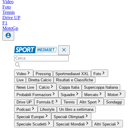
Video
Foto
Tennis
Drive UP
F1
MotoGp
Video
Pressing
Sportmediaset XXL
Foto
Live
Diretta Calcio
Risultati e Classifiche
News Live
Calcio
Coppa Italia
Supercoppa Italiana
Probabili Formazioni
Squadre
Mercato
Motori
Drive UP
Formula E
Tennis
Altri Sport
Sondaggi
Podcast
Lifestyle
Un libro a settimana
Speciali Europei
Speciali Olimpiadi
Speciale Scudetti
Speciali Mondiali
Altri Speciali