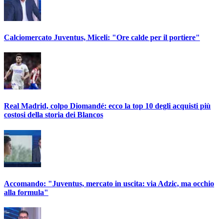
Calciomercato Juventus, Miceli: "Ore calde per il portiere"
Real Madrid, colpo Diomandé: ecco la top 10 degli acquisti più
costosi della storia dei Blancos
Accomando: "Juventus, mercato in uscita: via Adzic, ma occhio
alla formula"