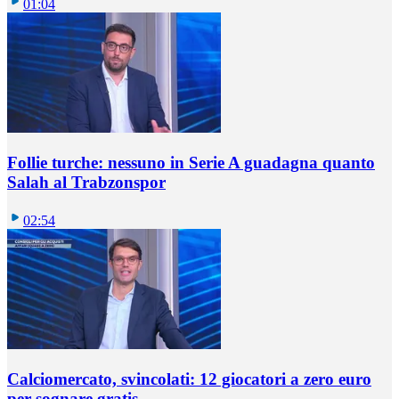
01:04
Follie turche: nessuno in Serie A guadagna quanto
Salah al Trabzonspor
02:54
Calciomercato, svincolati: 12 giocatori a zero euro
per sognare gratis