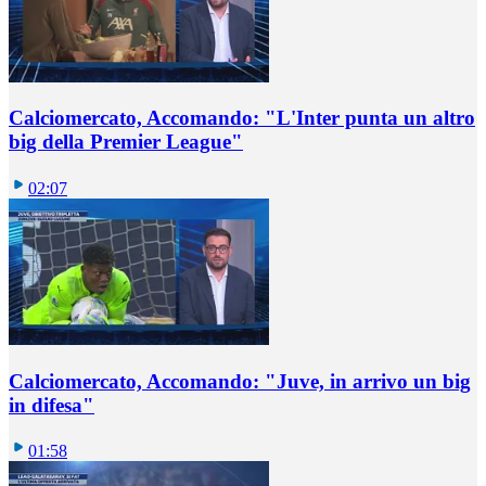
Calciomercato, Accomando: "L'Inter punta un altro
big della Premier League"
02:07
Calciomercato, Accomando: "Juve, in arrivo un big
in difesa"
01:58