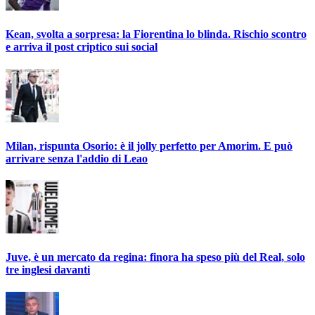
Kean, svolta a sorpresa: la Fiorentina lo blinda. Rischio scontro
e arriva il post criptico sui social
Milan, rispunta Osorio: è il jolly perfetto per Amorim. E può
arrivare senza l'addio di Leao
Juve, è un mercato da regina: finora ha speso più del Real, solo
tre inglesi davanti