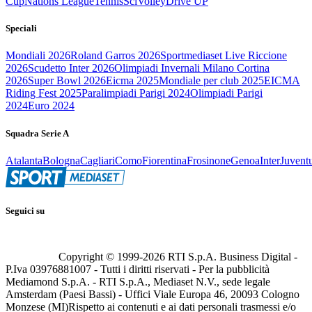
Cup
Nations League
Tennis
Sci
Volley
Drive UP
Speciali
Mondiali 2026
Roland Garros 2026
Sportmediaset Live Riccione
2026
Scudetto Inter 2026
Olimpiadi Invernali Milano Cortina
2026
Super Bowl 2026
Eicma 2025
Mondiale per club 2025
EICMA
Riding Fest 2025
Paralimpiadi Parigi 2024
Olimpiadi Parigi
2024
Euro 2024
Squadra Serie A
Atalanta
Bologna
Cagliari
Como
Fiorentina
Frosinone
Genoa
Inter
Juvent
Seguici su
Copyright © 1999-
2026
RTI S.p.A. Business Digital -
P.Iva 03976881007 - Tutti i diritti riservati - Per la pubblicità
Mediamond S.p.A. - RTI S.p.A., Mediaset N.V., sede legale
Amsterdam (Paesi Bassi) - Uffici Viale Europa 46, 20093 Cologno
Monzese (MI)
Rispetto ai contenuti e ai dati personali trasmessi e/o