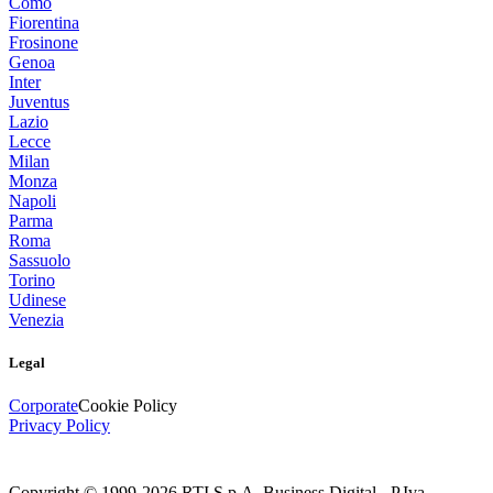
Como
Fiorentina
Frosinone
Genoa
Inter
Juventus
Lazio
Lecce
Milan
Monza
Napoli
Parma
Roma
Sassuolo
Torino
Udinese
Venezia
Legal
Corporate
Cookie Policy
Privacy Policy
Copyright © 1999-
2026
RTI S.p.A. Business Digital - P.Iva