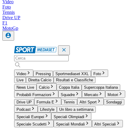
Video
Foto
Tennis
Drive UP
F1
MotoGp
Video
Pressing
Sportmediaset XXL
Foto
Live
Diretta Calcio
Risultati e Classifiche
News Live
Calcio
Coppa Italia
Supercoppa Italiana
Probabili Formazioni
Squadre
Mercato
Motori
Drive UP
Formula E
Tennis
Altri Sport
Sondaggi
Podcast
Lifestyle
Un libro a settimana
Speciali Europei
Speciali Olimpiadi
Speciale Scudetti
Speciali Mondiali
Altri Speciali