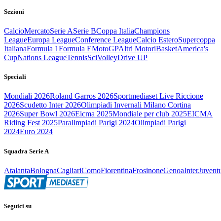
Sezioni
Calcio
Mercato
Serie A
Serie B
Coppa Italia
Champions
League
Europa League
Conference League
Calcio Estero
Supercoppa
Italiana
Formula 1
Formula E
MotoGP
Altri Motori
Basket
America's
Cup
Nations League
Tennis
Sci
Volley
Drive UP
Speciali
Mondiali 2026
Roland Garros 2026
Sportmediaset Live Riccione
2026
Scudetto Inter 2026
Olimpiadi Invernali Milano Cortina
2026
Super Bowl 2026
Eicma 2025
Mondiale per club 2025
EICMA
Riding Fest 2025
Paralimpiadi Parigi 2024
Olimpiadi Parigi
2024
Euro 2024
Squadra Serie A
Atalanta
Bologna
Cagliari
Como
Fiorentina
Frosinone
Genoa
Inter
Juvent
Seguici su