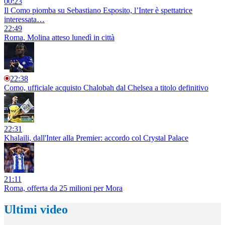
00:23
Il Como piomba su Sebastiano Esposito, l’Inter è spettatrice
interessata…
22:49
Roma, Molina atteso lunedì in città
22:38
Como, ufficiale acquisto Chalobah dal Chelsea a titolo definitivo
22:31
Khalaili, dall'Inter alla Premier: accordo col Crystal Palace
21:11
Roma, offerta da 25 milioni per Mora
Ultimi video