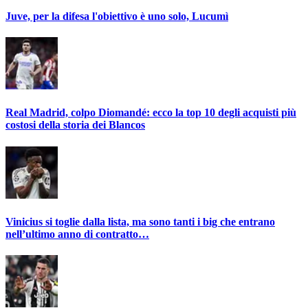
Juve, per la difesa l'obiettivo è uno solo, Lucumì
Real Madrid, colpo Diomandé: ecco la top 10 degli acquisti più
costosi della storia dei Blancos
Vinicius si toglie dalla lista, ma sono tanti i big che entrano
nell’ultimo anno di contratto…