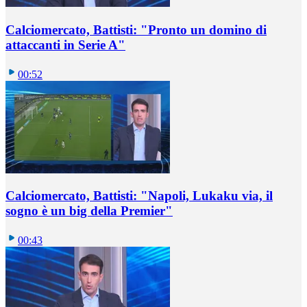
Calciomercato, Battisti: "Pronto un domino di
attaccanti in Serie A"
00:52
Calciomercato, Battisti: "Napoli, Lukaku via, il
sogno è un big della Premier"
00:43