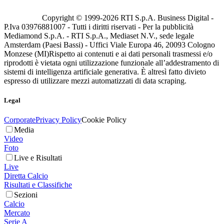
Copyright © 1999-
2026
RTI S.p.A. Business Digital -
P.Iva 03976881007 - Tutti i diritti riservati - Per la pubblicità
Mediamond S.p.A. - RTI S.p.A., Mediaset N.V., sede legale
Amsterdam (Paesi Bassi) - Uffici Viale Europa 46, 20093 Cologno
Monzese (MI)
Rispetto ai contenuti e ai dati personali trasmessi e/o
riprodotti è vietata ogni utilizzazione funzionale all’addestramento di
sistemi di intelligenza artificiale generativa. È altresì fatto divieto
espresso di utilizzare mezzi automatizzati di data scraping.
Legal
Corporate
Privacy Policy
Cookie Policy
Media
Video
Foto
Live e Risultati
Live
Diretta Calcio
Risultati e Classifiche
Sezioni
Calcio
Mercato
Serie A