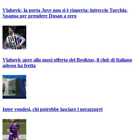
Vlahovic, la porta Juve non si è riaperta: intreccio Turchia-
Spagna per prendere Dusan a zero
Vlahovic apre alla maxi offerta del Besiktas, il club di Italiano
adesso ha fretta
Inter vendesi, chi potrebbe lasciare i nerazzurri