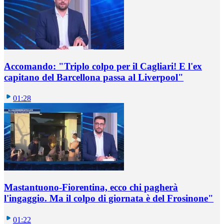
Accomando: "Triplo colpo per il Cagliari! E l'ex
capitano del Barcellona passa al Liverpool"
01:28
Mastantuono-Fiorentina, ecco chi pagherà
l'ingaggio. Ma il colpo di giornata è del Frosinone"
01:22