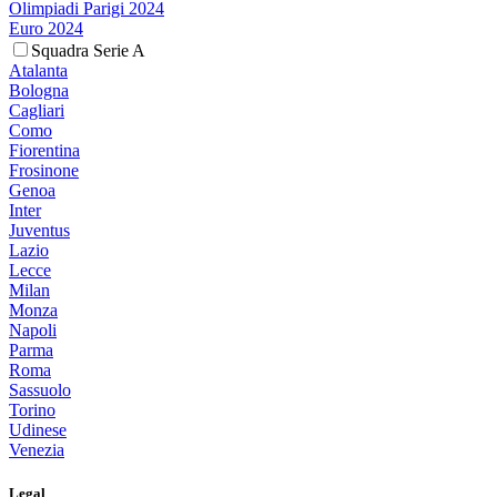
Olimpiadi Parigi 2024
Euro 2024
Squadra Serie A
Atalanta
Bologna
Cagliari
Como
Fiorentina
Frosinone
Genoa
Inter
Juventus
Lazio
Lecce
Milan
Monza
Napoli
Parma
Roma
Sassuolo
Torino
Udinese
Venezia
Legal