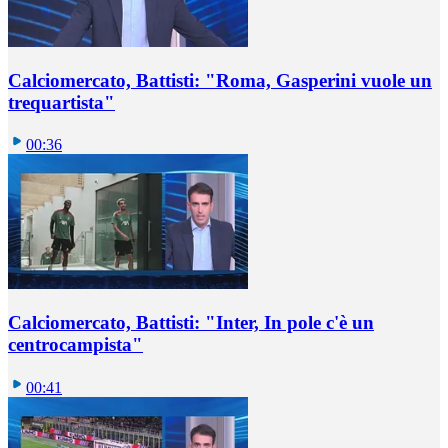
Calciomercato, Battisti: "Roma, Gasperini vuole un
trequartista"
00:36
Calciomercato, Battisti: "Inter, In pole c'è un
centrocampista"
00:41