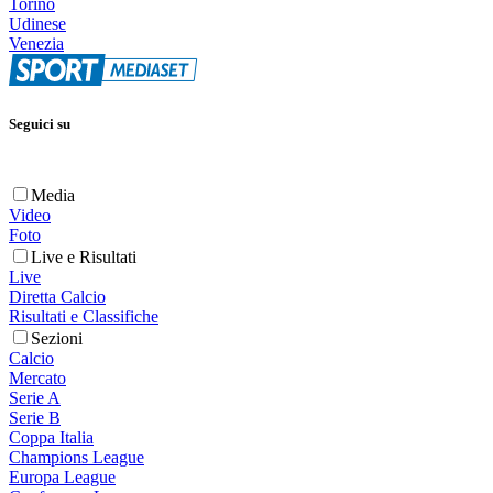
Torino
Udinese
Venezia
Seguici su
Media
Video
Foto
Live e Risultati
Live
Diretta Calcio
Risultati e Classifiche
Sezioni
Calcio
Mercato
Serie A
Serie B
Coppa Italia
Champions League
Europa League