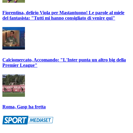
Fiorentina, delirio Viola per Mastantuono! Le parole al miele
del fantasista: "Tutti mi hanno consigliato di venire qui"
Calciomercato, Accomando: "L'Inter punta un altro big della
Premier League"
Roma, Gasp ha fretta