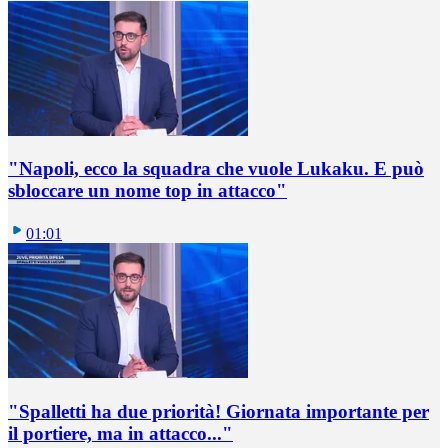
"Napoli, ecco la squadra che vuole Lukaku. E può
sbloccare un nome top in attacco"
01:01
"Spalletti ha due priorità! Giornata importante per
il portiere, ma in attacco..."