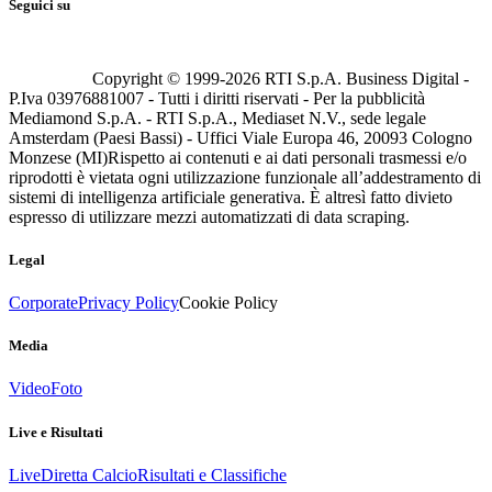
Seguici su
Copyright © 1999-
2026
RTI S.p.A. Business Digital -
P.Iva 03976881007 - Tutti i diritti riservati - Per la pubblicità
Mediamond S.p.A. - RTI S.p.A., Mediaset N.V., sede legale
Amsterdam (Paesi Bassi) - Uffici Viale Europa 46, 20093 Cologno
Monzese (MI)
Rispetto ai contenuti e ai dati personali trasmessi e/o
riprodotti è vietata ogni utilizzazione funzionale all’addestramento di
sistemi di intelligenza artificiale generativa. È altresì fatto divieto
espresso di utilizzare mezzi automatizzati di data scraping.
Legal
Corporate
Privacy Policy
Cookie Policy
Media
Video
Foto
Live e Risultati
Live
Diretta Calcio
Risultati e Classifiche