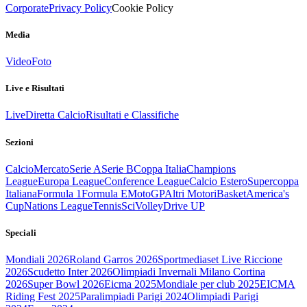
Corporate
Privacy Policy
Cookie Policy
Media
Video
Foto
Live e Risultati
Live
Diretta Calcio
Risultati e Classifiche
Sezioni
Calcio
Mercato
Serie A
Serie B
Coppa Italia
Champions
League
Europa League
Conference League
Calcio Estero
Supercoppa
Italiana
Formula 1
Formula E
MotoGP
Altri Motori
Basket
America's
Cup
Nations League
Tennis
Sci
Volley
Drive UP
Speciali
Mondiali 2026
Roland Garros 2026
Sportmediaset Live Riccione
2026
Scudetto Inter 2026
Olimpiadi Invernali Milano Cortina
2026
Super Bowl 2026
Eicma 2025
Mondiale per club 2025
EICMA
Riding Fest 2025
Paralimpiadi Parigi 2024
Olimpiadi Parigi