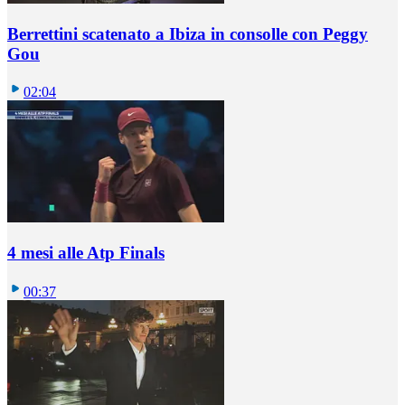
Berrettini scatenato a Ibiza in consolle con Peggy
Gou
02:04
4 mesi alle Atp Finals
00:37