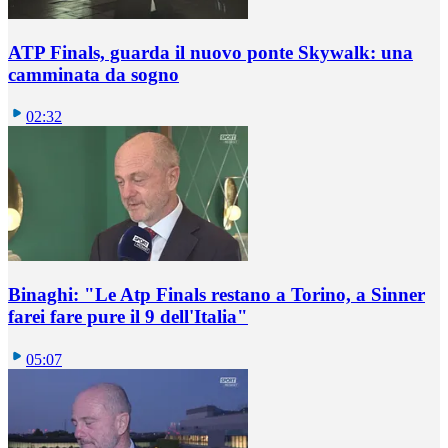
ATP Finals, guarda il nuovo ponte Skywalk: una
camminata da sogno
02:32
Binaghi: "Le Atp Finals restano a Torino, a Sinner
farei fare pure il 9 dell'Italia"
05:07