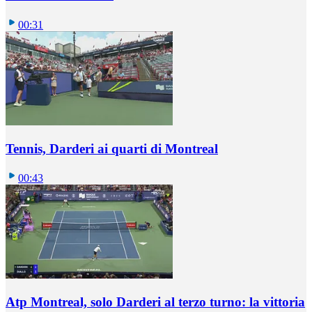
00:31
Tennis, Darderi ai quarti di Montreal
00:43
Atp Montreal, solo Darderi al terzo turno: la vittoria