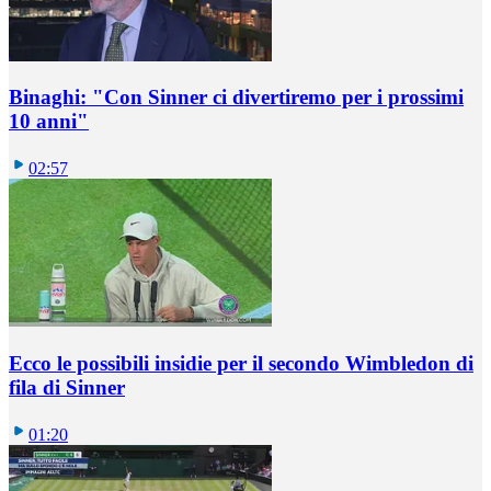
Binaghi: "Con Sinner ci divertiremo per i prossimi
10 anni"
02:57
Ecco le possibili insidie per il secondo Wimbledon di
fila di Sinner
01:20