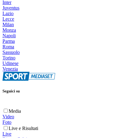
Inter
Juventus
Lazio
Lecce
Milan
Monza
Napoli
Parma
Roma
Sassuolo
Torino
Udinese
Venezia
Seguici su
Media
Video
Foto
Live e Risultati
Live