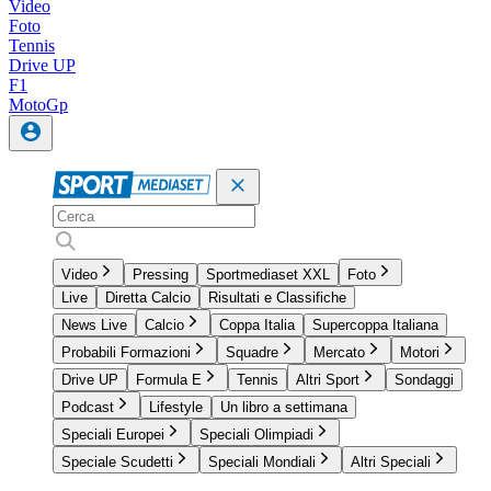
Video
Foto
Tennis
Drive UP
F1
MotoGp
Video
Pressing
Sportmediaset XXL
Foto
Live
Diretta Calcio
Risultati e Classifiche
News Live
Calcio
Coppa Italia
Supercoppa Italiana
Probabili Formazioni
Squadre
Mercato
Motori
Drive UP
Formula E
Tennis
Altri Sport
Sondaggi
Podcast
Lifestyle
Un libro a settimana
Speciali Europei
Speciali Olimpiadi
Speciale Scudetti
Speciali Mondiali
Altri Speciali