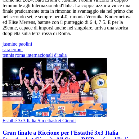
femminile agli Internazionali d'Italia. La coppia azzurra vince una
finale praticamente tutta in rimonta: in svantaggio sia nel primo che
nel secondo set, e sempre per 4-0, rimonta Veronika Kudermetova
ed Elise Mertens, battute con il punteggio di 6-4, 7-5. E per la
29enne, capace di imporsi anche nel singolare, arriva una storica
doppietta sulla terra rossa di Roma.
jasmine paolini
sara errani
tennis roma internazionali d'italia
Estathé 3x3 Italia Streetbasket Circuit
Gran finale a Riccione per l'Estathé 3x3 Italia