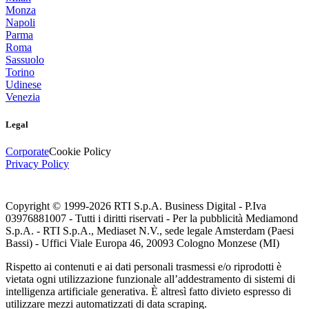
Monza
Napoli
Parma
Roma
Sassuolo
Torino
Udinese
Venezia
Legal
Corporate
Cookie Policy
Privacy Policy
Copyright © 1999-
2026
RTI S.p.A. Business Digital - P.Iva
03976881007 - Tutti i diritti riservati - Per la pubblicità Mediamond
S.p.A. - RTI S.p.A., Mediaset N.V., sede legale Amsterdam (Paesi
Bassi) - Uffici Viale Europa 46, 20093 Cologno Monzese (MI)
Rispetto ai contenuti e ai dati personali trasmessi e/o riprodotti è
vietata ogni utilizzazione funzionale all’addestramento di sistemi di
intelligenza artificiale generativa. È altresì fatto divieto espresso di
utilizzare mezzi automatizzati di data scraping.