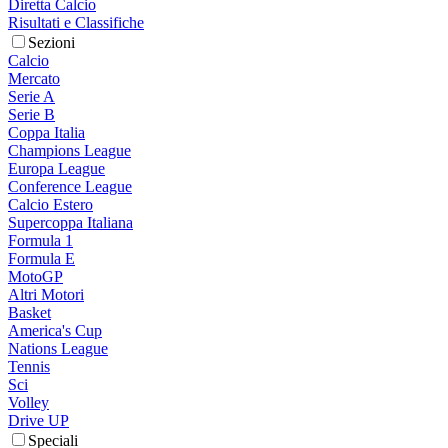
Diretta Calcio
Risultati e Classifiche
Sezioni
Calcio
Mercato
Serie A
Serie B
Coppa Italia
Champions League
Europa League
Conference League
Calcio Estero
Supercoppa Italiana
Formula 1
Formula E
MotoGP
Altri Motori
Basket
America's Cup
Nations League
Tennis
Sci
Volley
Drive UP
Speciali