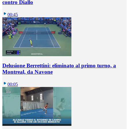
contro Diallo
00:45
Delusione Berrettini: eliminato al primo turno, a
Montreal, da Navone
00:05