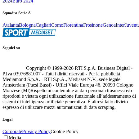
2024
Euro 2024
Squadra Serie A
Atalanta
Bologna
Cagliari
Como
Fiorentina
Frosinone
Genoa
Inter
Juvent
Seguici su
Copyright © 1999-
2026
RTI S.p.A. Business Digital -
P.Iva 03976881007 - Tutti i diritti riservati - Per la pubblicità
Mediamond S.p.A. - RTI S.p.A., Mediaset N.V., sede legale
Amsterdam (Paesi Bassi) - Uffici Viale Europa 46, 20093 Cologno
Monzese (MI)
Rispetto ai contenuti e ai dati personali trasmessi e/o
riprodotti è vietata ogni utilizzazione funzionale all’addestramento di
sistemi di intelligenza artificiale generativa. È altresì fatto divieto
espresso di utilizzare mezzi automatizzati di data scraping.
Legal
Corporate
Privacy Policy
Cookie Policy
Media