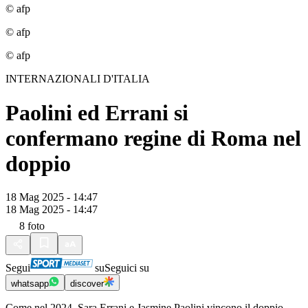
© afp
© afp
© afp
INTERNAZIONALI D'ITALIA
Paolini ed Errani si
confermano regine di Roma nel
doppio
18 Mag 2025 - 14:47
18 Mag 2025 - 14:47
8
foto
Segui
su
Seguici su
whatsapp
discover
Come nel 2024, Sara Errani e Jasmine Paolini vincono il doppio