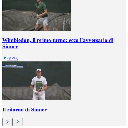
Wimbledon, il primo turno: ecco l'avversario di
Sinner
01:33
Il ritorno di Sinner