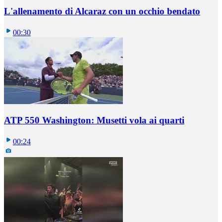
L'allenamento di Alcaraz con un occhio bendato
00:30
ATP 550 Washington: Musetti vola ai quarti
00:24