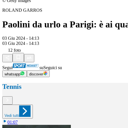
© Getty Images
ROLAND GARROS
Paolini da urlo a Parigi: è ai qu
03 Giu 2024 - 14:13
03 Giu 2024 - 14:13
12
foto
Segui
su
Seguici su
whatsapp
discover
Tennis
Vedi tutti
01:07