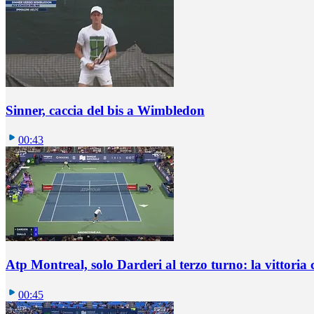
Sinner, caccia del bis a Wimbledon
00:43
Atp Montreal, solo Darderi al terzo turno: la vittoria 
00:45