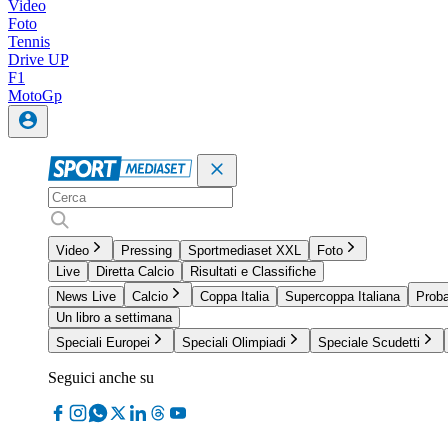
Video
Foto
Tennis
Drive UP
F1
MotoGp
Video
Pressing
Sportmediaset XXL
Foto
Live
Diretta Calcio
Risultati e Classifiche
News Live
Calcio
Coppa Italia
Supercoppa Italiana
Proba
Un libro a settimana
Speciali Europei
Speciali Olimpiadi
Speciale Scudetti
Seguici anche su