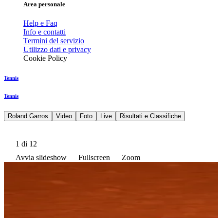
Area personale
Help e Faq
Info e contatti
Termini del servizio
Utilizzo dati e privacy
Cookie Policy
Tennis
Tennis
Roland Garros
Video
Foto
Live
Risultati e Classifiche
1
di 12
Avvia slideshow
Fullscreen
Zoom