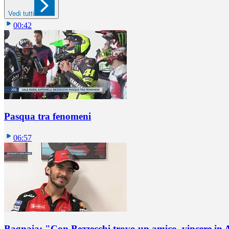
Vedi tutti
00:42
Pasqua tra fenomeni
06:57
Bagnaia: "Con Bezzecchi trovo un amico, vincere in 