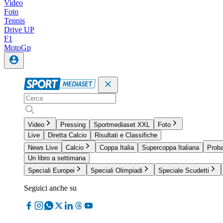
Video
Foto
Tennis
Drive UP
F1
MotoGp
Video
Pressing
Sportmediaset XXL
Foto
Live
Diretta Calcio
Risultati e Classifiche
News Live
Calcio
Coppa Italia
Supercoppa Italiana
Proba
Un libro a settimana
Speciali Europei
Speciali Olimpiadi
Speciale Scudetti
Seguici anche su