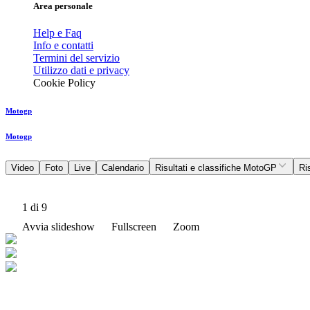
Area personale
Help e Faq
Info e contatti
Termini del servizio
Utilizzo dati e privacy
Cookie Policy
Motogp
Motogp
Video
Foto
Live
Calendario
Risultati e classifiche MotoGP
Ri
1
di 9
Avvia slideshow
Fullscreen
Zoom