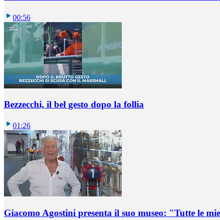
00:56
Bezzecchi, il bel gesto dopo la follia
01:26
Giacomo Agostini presenta il suo museo: "Tutte le mi