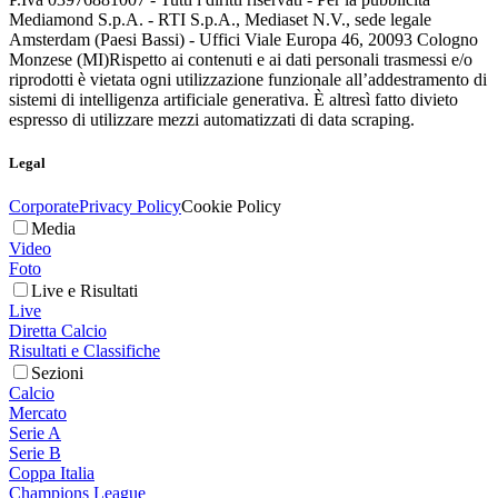
Mediamond S.p.A. - RTI S.p.A., Mediaset N.V., sede legale
Amsterdam (Paesi Bassi) - Uffici Viale Europa 46, 20093 Cologno
Monzese (MI)
Rispetto ai contenuti e ai dati personali trasmessi e/o
riprodotti è vietata ogni utilizzazione funzionale all’addestramento di
sistemi di intelligenza artificiale generativa. È altresì fatto divieto
espresso di utilizzare mezzi automatizzati di data scraping.
Legal
Corporate
Privacy Policy
Cookie Policy
Media
Video
Foto
Live e Risultati
Live
Diretta Calcio
Risultati e Classifiche
Sezioni
Calcio
Mercato
Serie A
Serie B
Coppa Italia
Champions League