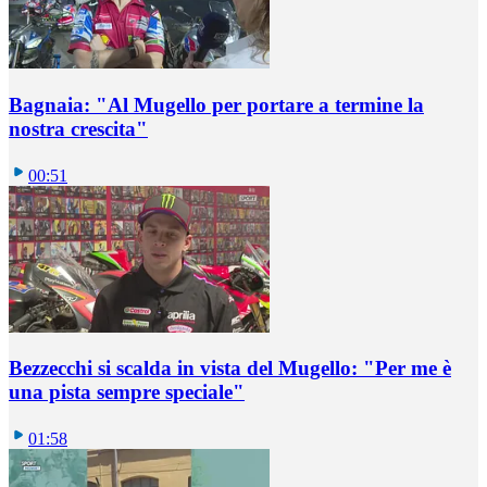
Bagnaia: "Al Mugello per portare a termine la
nostra crescita"
00:51
Bezzecchi si scalda in vista del Mugello: "Per me è
una pista sempre speciale"
01:58