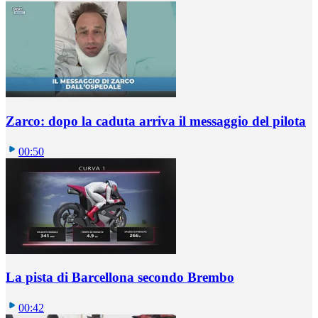
Zarco: dopo la caduta arriva il messaggio del pilota
00:50
La pista di Barcellona secondo Brembo
00:42