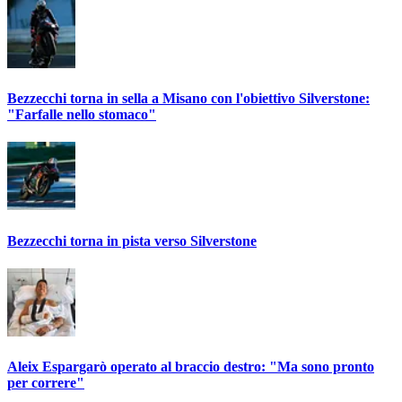
Bezzecchi torna in sella a Misano con l'obiettivo Silverstone:
"Farfalle nello stomaco"
Bezzecchi torna in pista verso Silverstone
Aleix Espargarò operato al braccio destro: "Ma sono pronto
per correre"