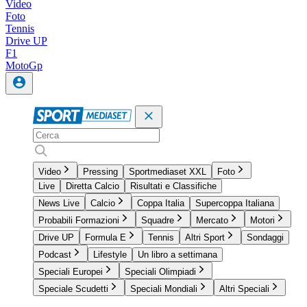
Video
Foto
Tennis
Drive UP
F1
MotoGp
Video
Pressing
Sportmediaset XXL
Foto
Live
Diretta Calcio
Risultati e Classifiche
News Live
Calcio
Coppa Italia
Supercoppa Italiana
Probabili Formazioni
Squadre
Mercato
Motori
Drive UP
Formula E
Tennis
Altri Sport
Sondaggi
Podcast
Lifestyle
Un libro a settimana
Speciali Europei
Speciali Olimpiadi
Speciale Scudetti
Speciali Mondiali
Altri Speciali