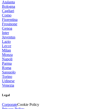
Atalanta
Bologna
Cagliari
Como
Fiorentina
Frosinone
Genoa
Inter
Juventus
Lazio
Lecce
Milan
Monza
Napoli
Parma
Roma
Sassuolo
Torino
Udinese
Venezia
Legal
Corporate
Cookie Policy
Privacy Policy