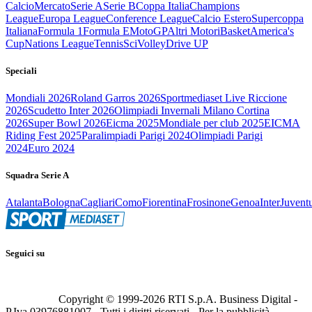
Calcio
Mercato
Serie A
Serie B
Coppa Italia
Champions
League
Europa League
Conference League
Calcio Estero
Supercoppa
Italiana
Formula 1
Formula E
MotoGP
Altri Motori
Basket
America's
Cup
Nations League
Tennis
Sci
Volley
Drive UP
Speciali
Mondiali 2026
Roland Garros 2026
Sportmediaset Live Riccione
2026
Scudetto Inter 2026
Olimpiadi Invernali Milano Cortina
2026
Super Bowl 2026
Eicma 2025
Mondiale per club 2025
EICMA
Riding Fest 2025
Paralimpiadi Parigi 2024
Olimpiadi Parigi
2024
Euro 2024
Squadra Serie A
Atalanta
Bologna
Cagliari
Como
Fiorentina
Frosinone
Genoa
Inter
Juvent
Seguici su
Copyright © 1999-
2026
RTI S.p.A. Business Digital -
P.Iva 03976881007 - Tutti i diritti riservati - Per la pubblicità