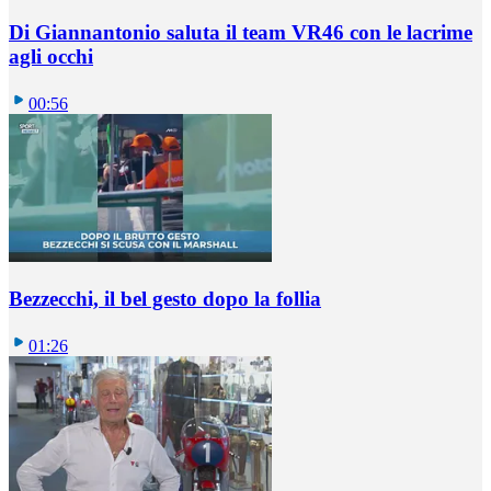
Di Giannantonio saluta il team VR46 con le lacrime
agli occhi
00:56
Bezzecchi, il bel gesto dopo la follia
01:26