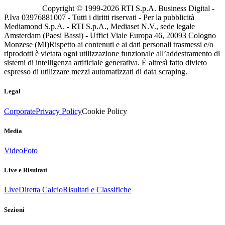
Copyright © 1999-
2026
RTI S.p.A. Business Digital -
P.Iva 03976881007 - Tutti i diritti riservati - Per la pubblicità
Mediamond S.p.A. - RTI S.p.A., Mediaset N.V., sede legale
Amsterdam (Paesi Bassi) - Uffici Viale Europa 46, 20093 Cologno
Monzese (MI)
Rispetto ai contenuti e ai dati personali trasmessi e/o
riprodotti è vietata ogni utilizzazione funzionale all’addestramento di
sistemi di intelligenza artificiale generativa. È altresì fatto divieto
espresso di utilizzare mezzi automatizzati di data scraping.
Legal
Corporate
Privacy Policy
Cookie Policy
Media
Video
Foto
Live e Risultati
Live
Diretta Calcio
Risultati e Classifiche
Sezioni