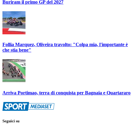
Buriram il primo GP del 2027
Follia Marquez, Oliveira travolto: "Colpa mia, l'importante è
che stia bene"
Arriva Portimao, terra di conquista per Bagnaia e Quartararo
Seguici su