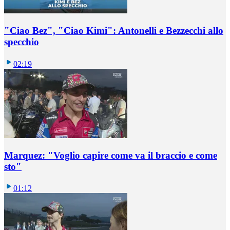
"Ciao Bez", "Ciao Kimi": Antonelli e Bezzecchi allo
specchio
02:19
Marquez: "Voglio capire come va il braccio e come
sto"
01:12