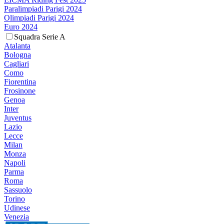
Paralimpiadi Parigi 2024
Olimpiadi Parigi 2024
Euro 2024
Squadra Serie A
Atalanta
Bologna
Cagliari
Como
Fiorentina
Frosinone
Genoa
Inter
Juventus
Lazio
Lecce
Milan
Monza
Napoli
Parma
Roma
Sassuolo
Torino
Udinese
Venezia