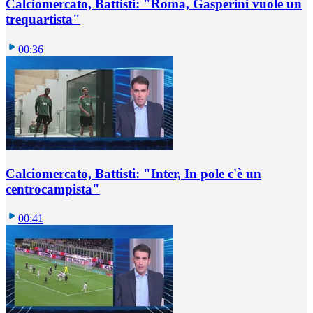
Calciomercato, Battisti: "Roma, Gasperini vuole un
trequartista"
00:36
Calciomercato, Battisti: "Inter, In pole c'è un
centrocampista"
00:41