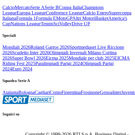
Calcio
Mercato
Serie A
Serie B
Coppa Italia
Champions
League
Europa League
Conference League
Calcio Estero
Supercoppa
Italiana
Formula 1
Formula E
MotoGP
Altri Motori
Basket
America's
Cup
Nations League
Tennis
Sci
Volley
Drive UP
Speciali
Mondiali 2026
Roland Garros 2026
Sportmediaset Live Riccione
2026
Scudetto Inter 2026
Olimpiadi Invernali Milano Cortina
2026
Super Bowl 2026
Eicma 2025
Mondiale per club 2025
EICMA
Riding Fest 2025
Paralimpiadi Parigi 2024
Olimpiadi Parigi
2024
Euro 2024
Squadra Serie A
Atalanta
Bologna
Cagliari
Como
Fiorentina
Frosinone
Genoa
Inter
Juvent
Seguici su
Copyright © 1999-
2026
RTI S.p.A. Business Digital -