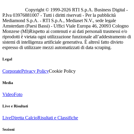
Copyright © 1999-
2026
RTI S.p.A. Business Digital -
P.Iva 03976881007 - Tutti i diritti riservati - Per la pubblicità
Mediamond S.p.A. - RTI S.p.A., Mediaset N.V., sede legale
Amsterdam (Paesi Bassi) - Uffici Viale Europa 46, 20093 Cologno
Monzese (MI)
Rispetto ai contenuti e ai dati personali trasmessi e/o
riprodotti è vietata ogni utilizzazione funzionale all’addestramento di
sistemi di intelligenza artificiale generativa. È altresì fatto divieto
espresso di utilizzare mezzi automatizzati di data scraping.
Legal
Corporate
Privacy Policy
Cookie Policy
Media
Video
Foto
Live e Risultati
Live
Diretta Calcio
Risultati e Classifiche
Sezioni