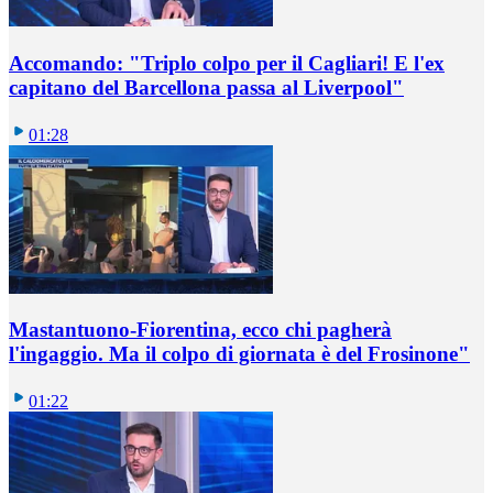
Accomando: "Triplo colpo per il Cagliari! E l'ex
capitano del Barcellona passa al Liverpool"
01:28
Mastantuono-Fiorentina, ecco chi pagherà
l'ingaggio. Ma il colpo di giornata è del Frosinone"
01:22