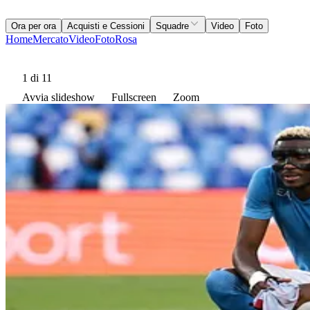
Ora per ora
Acquisti e Cessioni
Squadre
Video
Foto
Home
Mercato
Video
Foto
Rosa
1
di 11
Avvia slideshow
Fullscreen
Zoom