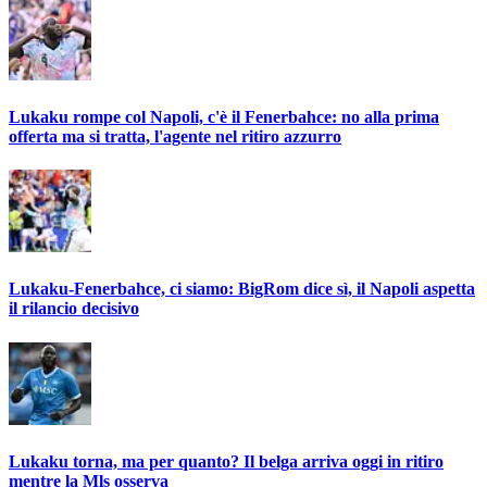
Lukaku rompe col Napoli, c'è il Fenerbahce: no alla prima
offerta ma si tratta, l'agente nel ritiro azzurro
Lukaku-Fenerbahce, ci siamo: BigRom dice sì, il Napoli aspetta
il rilancio decisivo
Lukaku torna, ma per quanto? Il belga arriva oggi in ritiro
mentre la Mls osserva