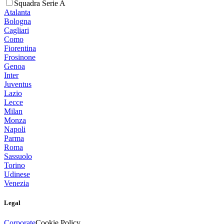
Squadra Serie A
Atalanta
Bologna
Cagliari
Como
Fiorentina
Frosinone
Genoa
Inter
Juventus
Lazio
Lecce
Milan
Monza
Napoli
Parma
Roma
Sassuolo
Torino
Udinese
Venezia
Legal
Corporate
Cookie Policy