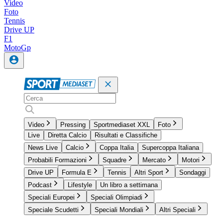
Video
Foto
Tennis
Drive UP
F1
MotoGp
Video
Pressing
Sportmediaset XXL
Foto
Live
Diretta Calcio
Risultati e Classifiche
News Live
Calcio
Coppa Italia
Supercoppa Italiana
Probabili Formazioni
Squadre
Mercato
Motori
Drive UP
Formula E
Tennis
Altri Sport
Sondaggi
Podcast
Lifestyle
Un libro a settimana
Speciali Europei
Speciali Olimpiadi
Speciale Scudetti
Speciali Mondiali
Altri Speciali