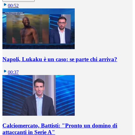
00:52
Napoli, Lukaku è un caso: se parte chi arriva?
00:37
Calciomercato, Battisti: "Pronto un domino di
attaccanti in Serie A"