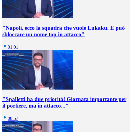
"Napoli, ecco la squadra che vuole Lukaku. E può
sbloccare un nome top in attacco"
01:01
"Spalletti ha due priorità! Giornata importante per
il portiere, ma in attacco..."
00:57