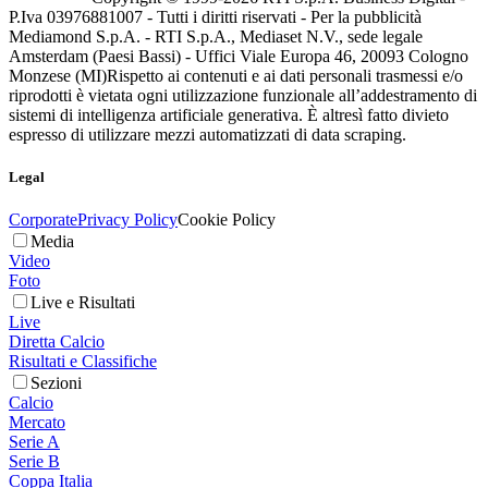
P.Iva 03976881007 - Tutti i diritti riservati - Per la pubblicità
Mediamond S.p.A. - RTI S.p.A., Mediaset N.V., sede legale
Amsterdam (Paesi Bassi) - Uffici Viale Europa 46, 20093 Cologno
Monzese (MI)
Rispetto ai contenuti e ai dati personali trasmessi e/o
riprodotti è vietata ogni utilizzazione funzionale all’addestramento di
sistemi di intelligenza artificiale generativa. È altresì fatto divieto
espresso di utilizzare mezzi automatizzati di data scraping.
Legal
Corporate
Privacy Policy
Cookie Policy
Media
Video
Foto
Live e Risultati
Live
Diretta Calcio
Risultati e Classifiche
Sezioni
Calcio
Mercato
Serie A
Serie B
Coppa Italia