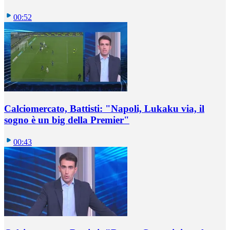
00:52
Calciomercato, Battisti: "Napoli, Lukaku via, il
sogno è un big della Premier"
00:43