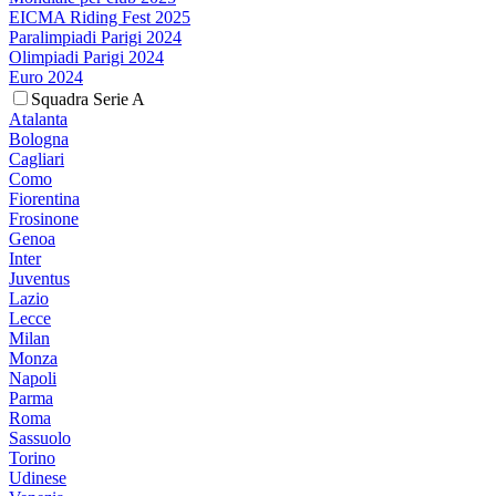
EICMA Riding Fest 2025
Paralimpiadi Parigi 2024
Olimpiadi Parigi 2024
Euro 2024
Squadra Serie A
Atalanta
Bologna
Cagliari
Como
Fiorentina
Frosinone
Genoa
Inter
Juventus
Lazio
Lecce
Milan
Monza
Napoli
Parma
Roma
Sassuolo
Torino
Udinese