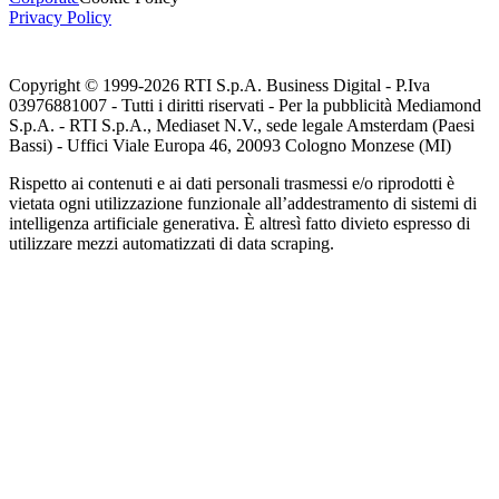
Privacy Policy
Copyright © 1999-
2026
RTI S.p.A. Business Digital - P.Iva
03976881007 - Tutti i diritti riservati - Per la pubblicità Mediamond
S.p.A. - RTI S.p.A., Mediaset N.V., sede legale Amsterdam (Paesi
Bassi) - Uffici Viale Europa 46, 20093 Cologno Monzese (MI)
Rispetto ai contenuti e ai dati personali trasmessi e/o riprodotti è
vietata ogni utilizzazione funzionale all’addestramento di sistemi di
intelligenza artificiale generativa. È altresì fatto divieto espresso di
utilizzare mezzi automatizzati di data scraping.