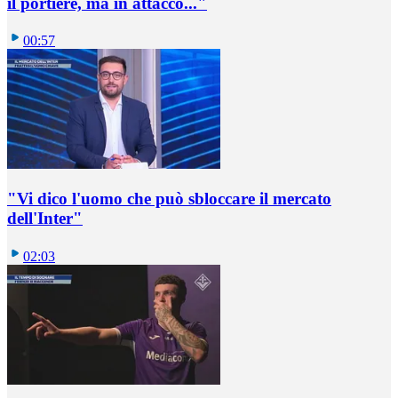
il portiere, ma in attacco..."
00:57
"Vi dico l'uomo che può sbloccare il mercato
dell'Inter"
02:03