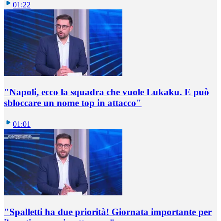
01:22
"Napoli, ecco la squadra che vuole Lukaku. E può
sbloccare un nome top in attacco"
01:01
"Spalletti ha due priorità! Giornata importante per