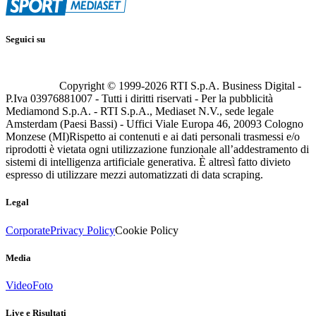
Seguici su
Copyright © 1999-
2026
RTI S.p.A. Business Digital -
P.Iva 03976881007 - Tutti i diritti riservati - Per la pubblicità
Mediamond S.p.A. - RTI S.p.A., Mediaset N.V., sede legale
Amsterdam (Paesi Bassi) - Uffici Viale Europa 46, 20093 Cologno
Monzese (MI)
Rispetto ai contenuti e ai dati personali trasmessi e/o
riprodotti è vietata ogni utilizzazione funzionale all’addestramento di
sistemi di intelligenza artificiale generativa. È altresì fatto divieto
espresso di utilizzare mezzi automatizzati di data scraping.
Legal
Corporate
Privacy Policy
Cookie Policy
Media
Video
Foto
Live e Risultati