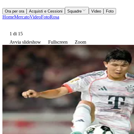
Ora per ora
Acquisti e Cessioni
Squadre
Video
Foto
Home
Mercato
Video
Foto
Rosa
1
di 15
Avvia slideshow
Fullscreen
Zoom