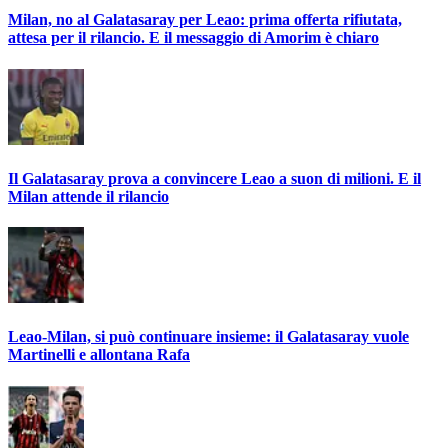
Milan, no al Galatasaray per Leao: prima offerta rifiutata,
attesa per il rilancio. E il messaggio di Amorim è chiaro
Il Galatasaray prova a convincere Leao a suon di milioni. E il
Milan attende il rilancio
Leao-Milan, si può continuare insieme: il Galatasaray vuole
Martinelli e allontana Rafa