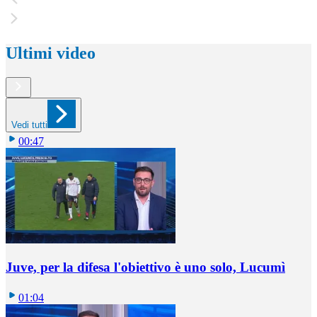
Ultimi video
Vedi tutti
00:47
Juve, per la difesa l'obiettivo è uno solo, Lucumì
01:04