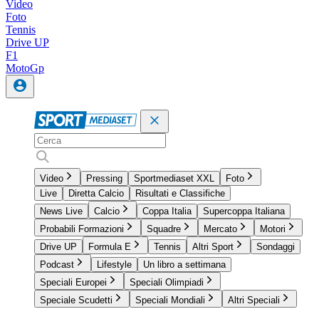
Video
Foto
Tennis
Drive UP
F1
MotoGp
Video
Pressing
Sportmediaset XXL
Foto
Live
Diretta Calcio
Risultati e Classifiche
News Live
Calcio
Coppa Italia
Supercoppa Italiana
Probabili Formazioni
Squadre
Mercato
Motori
Drive UP
Formula E
Tennis
Altri Sport
Sondaggi
Podcast
Lifestyle
Un libro a settimana
Speciali Europei
Speciali Olimpiadi
Speciale Scudetti
Speciali Mondiali
Altri Speciali