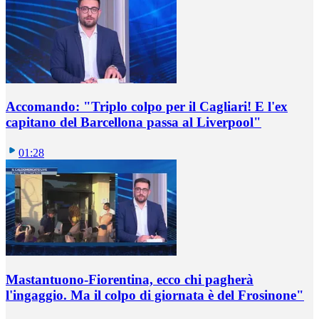
Accomando: "Triplo colpo per il Cagliari! E l'ex
capitano del Barcellona passa al Liverpool"
01:28
Mastantuono-Fiorentina, ecco chi pagherà
l'ingaggio. Ma il colpo di giornata è del Frosinone"