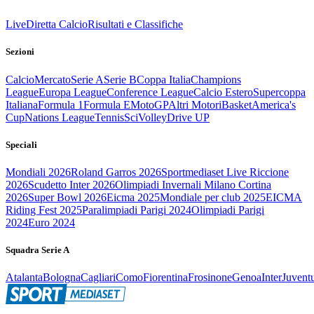
Live
Diretta Calcio
Risultati e Classifiche
Sezioni
Calcio
Mercato
Serie A
Serie B
Coppa Italia
Champions
League
Europa League
Conference League
Calcio Estero
Supercoppa
Italiana
Formula 1
Formula E
MotoGP
Altri Motori
Basket
America's
Cup
Nations League
Tennis
Sci
Volley
Drive UP
Speciali
Mondiali 2026
Roland Garros 2026
Sportmediaset Live Riccione
2026
Scudetto Inter 2026
Olimpiadi Invernali Milano Cortina
2026
Super Bowl 2026
Eicma 2025
Mondiale per club 2025
EICMA
Riding Fest 2025
Paralimpiadi Parigi 2024
Olimpiadi Parigi
2024
Euro 2024
Squadra Serie A
Atalanta
Bologna
Cagliari
Como
Fiorentina
Frosinone
Genoa
Inter
Juvent