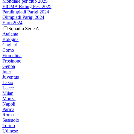
Mondiale per club 2025
EICMA Riding Fest 2025
Paralimpiadi Parigi 2024
Olimpiadi Parigi 2024
Euro 2024
Squadra Serie A
Atalanta
Bologna
Cagliari
Como
Fiorentina
Frosinone
Genoa
Inter
Juventus
Lazio
Lecce
Milan
Monza
Napoli
Parma
Roma
Sassuolo
Torino
Udinese