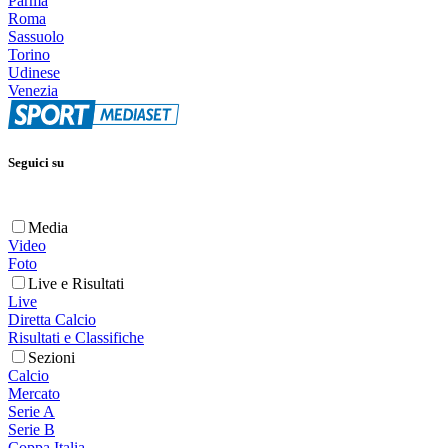
Parma
Roma
Sassuolo
Torino
Udinese
Venezia
Seguici su
Media
Video
Foto
Live e Risultati
Live
Diretta Calcio
Risultati e Classifiche
Sezioni
Calcio
Mercato
Serie A
Serie B
Coppa Italia