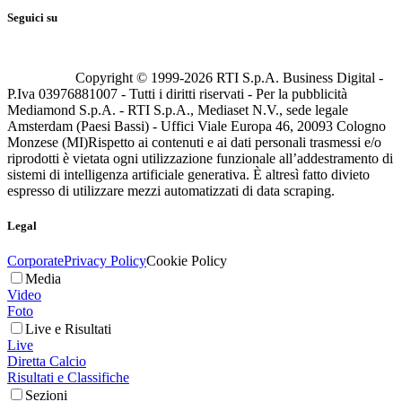
Seguici su
Copyright © 1999-
2026
RTI S.p.A. Business Digital -
P.Iva 03976881007 - Tutti i diritti riservati - Per la pubblicità
Mediamond S.p.A. - RTI S.p.A., Mediaset N.V., sede legale
Amsterdam (Paesi Bassi) - Uffici Viale Europa 46, 20093 Cologno
Monzese (MI)
Rispetto ai contenuti e ai dati personali trasmessi e/o
riprodotti è vietata ogni utilizzazione funzionale all’addestramento di
sistemi di intelligenza artificiale generativa. È altresì fatto divieto
espresso di utilizzare mezzi automatizzati di data scraping.
Legal
Corporate
Privacy Policy
Cookie Policy
Media
Video
Foto
Live e Risultati
Live
Diretta Calcio
Risultati e Classifiche
Sezioni