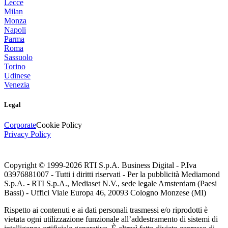
Lecce
Milan
Monza
Napoli
Parma
Roma
Sassuolo
Torino
Udinese
Venezia
Legal
Corporate
Cookie Policy
Privacy Policy
Copyright © 1999-
2026
RTI S.p.A. Business Digital - P.Iva
03976881007 - Tutti i diritti riservati - Per la pubblicità Mediamond
S.p.A. - RTI S.p.A., Mediaset N.V., sede legale Amsterdam (Paesi
Bassi) - Uffici Viale Europa 46, 20093 Cologno Monzese (MI)
Rispetto ai contenuti e ai dati personali trasmessi e/o riprodotti è
vietata ogni utilizzazione funzionale all’addestramento di sistemi di