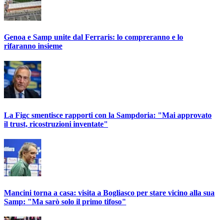
Genoa e Samp unite dal Ferraris: lo compreranno e lo
rifaranno insieme
La Figc smentisce rapporti con la Sampdoria: "Mai approvato
il trust, ricostruzioni inventate"
Mancini torna a casa: visita a Bogliasco per stare vicino alla sua
Samp: "Ma sarò solo il primo tifoso"