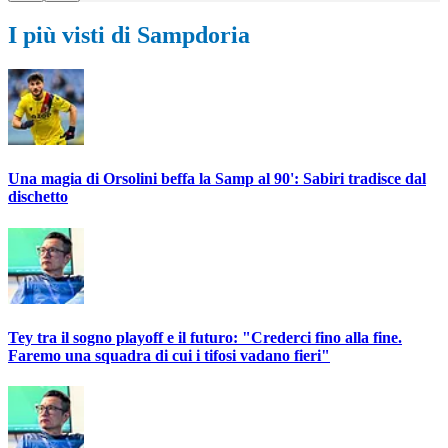
I più visti di Sampdoria
Una magia di Orsolini beffa la Samp al 90': Sabiri tradisce dal
dischetto
Tey tra il sogno playoff e il futuro: "Crederci fino alla fine.
Faremo una squadra di cui i tifosi vadano fieri"