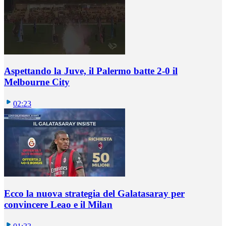
Aspettando la Juve, il Palermo batte 2-0 il
Melbourne City
02:23
Ecco la nuova strategia del Galatasaray per
convincere Leao e il Milan