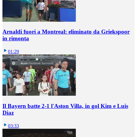
Arnaldi fuori a Montreal: eliminato da Griekspoor
in rimonta
01:29
Il Bayern batte 2-1 l'Aston Villa, in gol Kim e Luis
Diaz
03:33