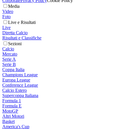
Corporate
Privacy Policy
Cookie Policy
Media
Video
Foto
Live e Risultati
Live
Diretta Calcio
Risultati e Classifiche
Sezioni
Calcio
Mercato
Serie A
Serie B
Coppa Italia
Champions League
Europa League
Conference League
Calcio Estero
Supercoppa Italiana
Formula 1
Formula E
MotoGP
Altri Motori
Basket
America's Cup