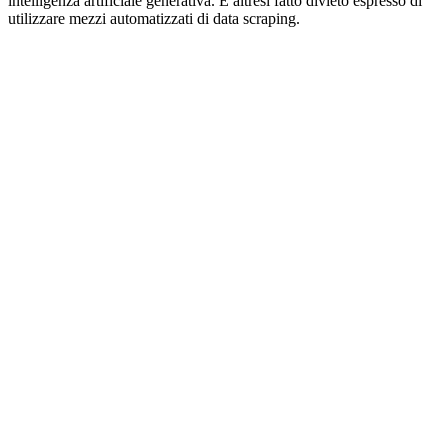
intelligenza artificiale generativa. È altresì fatto divieto espresso di
utilizzare mezzi automatizzati di data scraping.