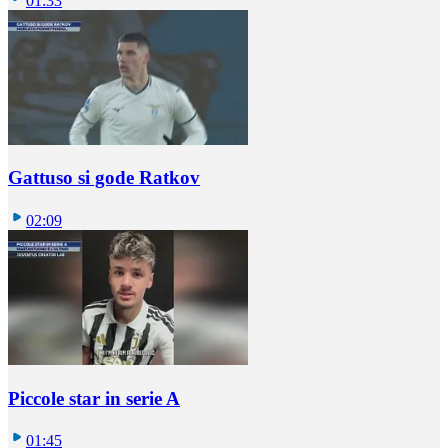
01:33
Gattuso si gode Ratkov
02:09
Piccole star in serie A
01:45