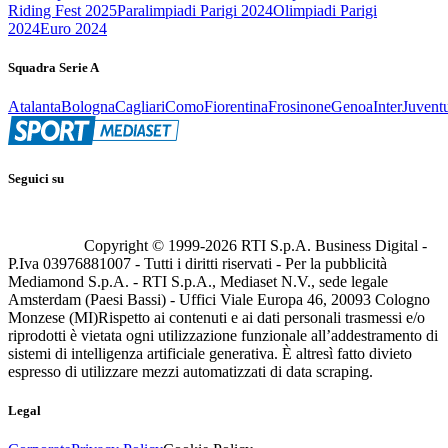
Riding Fest 2025
Paralimpiadi Parigi 2024
Olimpiadi Parigi
2024
Euro 2024
Squadra Serie A
Atalanta
Bologna
Cagliari
Como
Fiorentina
Frosinone
Genoa
Inter
Juvent
Seguici su
Copyright © 1999-
2026
RTI S.p.A. Business Digital -
P.Iva 03976881007 - Tutti i diritti riservati - Per la pubblicità
Mediamond S.p.A. - RTI S.p.A., Mediaset N.V., sede legale
Amsterdam (Paesi Bassi) - Uffici Viale Europa 46, 20093 Cologno
Monzese (MI)
Rispetto ai contenuti e ai dati personali trasmessi e/o
riprodotti è vietata ogni utilizzazione funzionale all’addestramento di
sistemi di intelligenza artificiale generativa. È altresì fatto divieto
espresso di utilizzare mezzi automatizzati di data scraping.
Legal