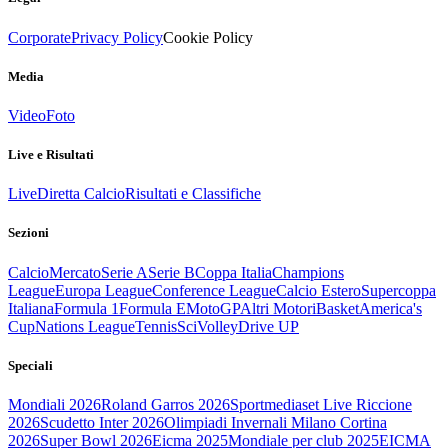
Corporate
Privacy Policy
Cookie Policy
Media
Video
Foto
Live e Risultati
Live
Diretta Calcio
Risultati e Classifiche
Sezioni
Calcio
Mercato
Serie A
Serie B
Coppa Italia
Champions
League
Europa League
Conference League
Calcio Estero
Supercoppa
Italiana
Formula 1
Formula E
MotoGP
Altri Motori
Basket
America's
Cup
Nations League
Tennis
Sci
Volley
Drive UP
Speciali
Mondiali 2026
Roland Garros 2026
Sportmediaset Live Riccione
2026
Scudetto Inter 2026
Olimpiadi Invernali Milano Cortina
2026
Super Bowl 2026
Eicma 2025
Mondiale per club 2025
EICMA