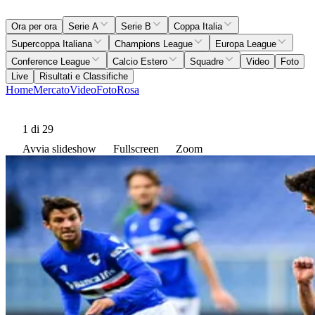
Ora per ora
Serie A
Serie B
Coppa Italia
Supercoppa Italiana
Champions League
Europa League
Conference League
Calcio Estero
Squadre
Video
Foto
Live
Risultati e Classifiche
Home
Mercato
Video
Foto
Rosa
1
di 29
Avvia slideshow
Fullscreen
Zoom