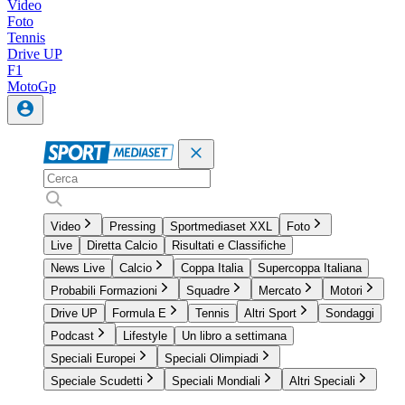
Video
Foto
Tennis
Drive UP
F1
MotoGp
Video
Pressing
Sportmediaset XXL
Foto
Live
Diretta Calcio
Risultati e Classifiche
News Live
Calcio
Coppa Italia
Supercoppa Italiana
Probabili Formazioni
Squadre
Mercato
Motori
Drive UP
Formula E
Tennis
Altri Sport
Sondaggi
Podcast
Lifestyle
Un libro a settimana
Speciali Europei
Speciali Olimpiadi
Speciale Scudetti
Speciali Mondiali
Altri Speciali