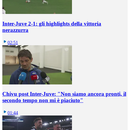
Inter-Juve 2-1: gli highlights della vittoria
nerazzurra
02:51
Chivu post Inter-Juve: "Non siamo ancora pronti, il
secondo tempo non mi è piaciuto"
01:44