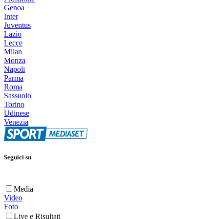
Genoa
Inter
Juventus
Lazio
Lecce
Milan
Monza
Napoli
Parma
Roma
Sassuolo
Torino
Udinese
Venezia
Seguici su
Media
Video
Foto
Live e Risultati