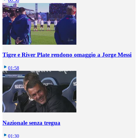
00:50
Tigre e River Plate rendono omaggio a Jorge Messi
01:58
Nazionale senza tregua
01:30