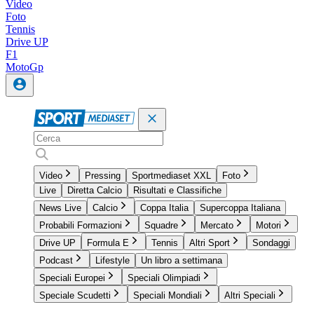
Video
Foto
Tennis
Drive UP
F1
MotoGp
Video
Pressing
Sportmediaset XXL
Foto
Live
Diretta Calcio
Risultati e Classifiche
News Live
Calcio
Coppa Italia
Supercoppa Italiana
Probabili Formazioni
Squadre
Mercato
Motori
Drive UP
Formula E
Tennis
Altri Sport
Sondaggi
Podcast
Lifestyle
Un libro a settimana
Speciali Europei
Speciali Olimpiadi
Speciale Scudetti
Speciali Mondiali
Altri Speciali