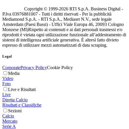
Copyright © 1999-
2026
RTI S.p.A. Business Digital -
P.Iva 03976881007 - Tutti i diritti riservati - Per la pubblicità
Mediamond S.p.A. - RTI S.p.A., Mediaset N.V., sede legale
Amsterdam (Paesi Bassi) - Uffici Viale Europa 46, 20093 Cologno
Monzese (MI)
Rispetto ai contenuti e ai dati personali trasmessi e/o
riprodotti è vietata ogni utilizzazione funzionale all’addestramento di
sistemi di intelligenza artificiale generativa. È altresì fatto divieto
espresso di utilizzare mezzi automatizzati di data scraping.
Legal
Corporate
Privacy Policy
Cookie Policy
Media
Video
Foto
Live e Risultati
Live
Diretta Calcio
Risultati e Classifiche
Sezioni
Calcio
Mercato
Serie A