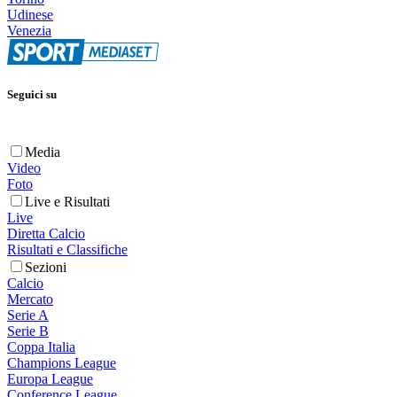
Udinese
Venezia
Seguici su
Media
Video
Foto
Live e Risultati
Live
Diretta Calcio
Risultati e Classifiche
Sezioni
Calcio
Mercato
Serie A
Serie B
Coppa Italia
Champions League
Europa League
Conference League