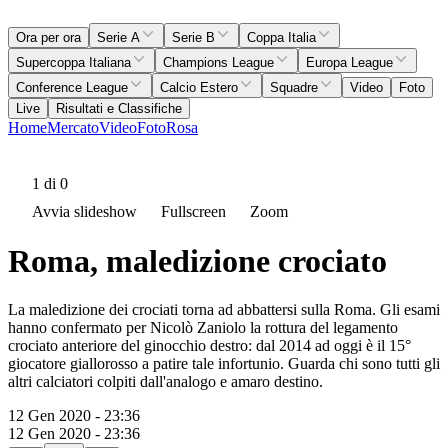
Ora per ora
Serie A
Serie B
Coppa Italia
Supercoppa Italiana
Champions League
Europa League
Conference League
Calcio Estero
Squadre
Video
Foto
Live
Risultati e Classifiche
Home
Mercato
Video
Foto
Rosa
1
di 0
Avvia slideshow
Fullscreen
Zoom
Roma, maledizione crociato
La maledizione dei crociati torna ad abbattersi sulla Roma. Gli esami
hanno confermato per Nicolò Zaniolo la rottura del legamento
crociato anteriore del ginocchio destro: dal 2014 ad oggi è il 15°
giocatore giallorosso a patire tale infortunio. Guarda chi sono tutti gli
altri calciatori colpiti dall'analogo e amaro destino.
12 Gen 2020 - 23:36
12 Gen 2020 - 23:36