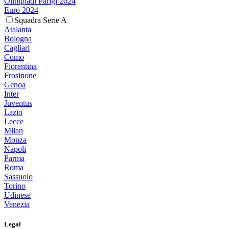
Olimpiadi Parigi 2024
Euro 2024
Squadra Serie A
Atalanta
Bologna
Cagliari
Como
Fiorentina
Frosinone
Genoa
Inter
Juventus
Lazio
Lecce
Milan
Monza
Napoli
Parma
Roma
Sassuolo
Torino
Udinese
Venezia
Legal