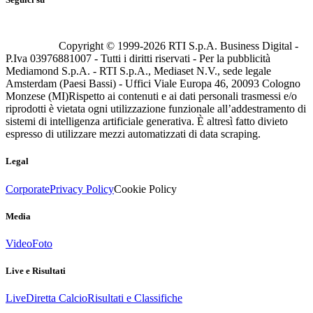
Copyright © 1999-
2026
RTI S.p.A. Business Digital -
P.Iva 03976881007 - Tutti i diritti riservati - Per la pubblicità
Mediamond S.p.A. - RTI S.p.A., Mediaset N.V., sede legale
Amsterdam (Paesi Bassi) - Uffici Viale Europa 46, 20093 Cologno
Monzese (MI)
Rispetto ai contenuti e ai dati personali trasmessi e/o
riprodotti è vietata ogni utilizzazione funzionale all’addestramento di
sistemi di intelligenza artificiale generativa. È altresì fatto divieto
espresso di utilizzare mezzi automatizzati di data scraping.
Legal
Corporate
Privacy Policy
Cookie Policy
Media
Video
Foto
Live e Risultati
Live
Diretta Calcio
Risultati e Classifiche