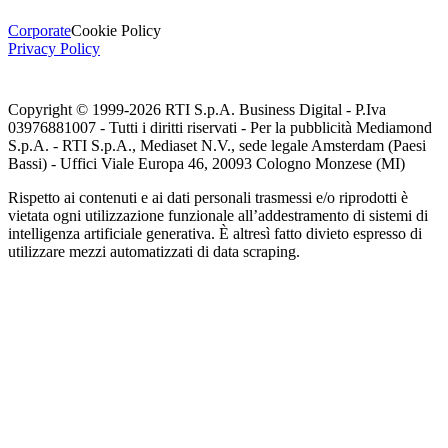
Corporate
Cookie Policy
Privacy Policy
Copyright © 1999-
2026
RTI S.p.A. Business Digital - P.Iva
03976881007 - Tutti i diritti riservati - Per la pubblicità Mediamond
S.p.A. - RTI S.p.A., Mediaset N.V., sede legale Amsterdam (Paesi
Bassi) - Uffici Viale Europa 46, 20093 Cologno Monzese (MI)
Rispetto ai contenuti e ai dati personali trasmessi e/o riprodotti è
vietata ogni utilizzazione funzionale all’addestramento di sistemi di
intelligenza artificiale generativa. È altresì fatto divieto espresso di
utilizzare mezzi automatizzati di data scraping.