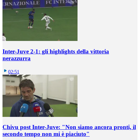
Inter-Juve 2-1: gli highlights della vittoria
nerazzurra
02:51
Chivu post Inter-Juve: "Non siamo ancora pronti, il
secondo tempo non mi è piaciuto"