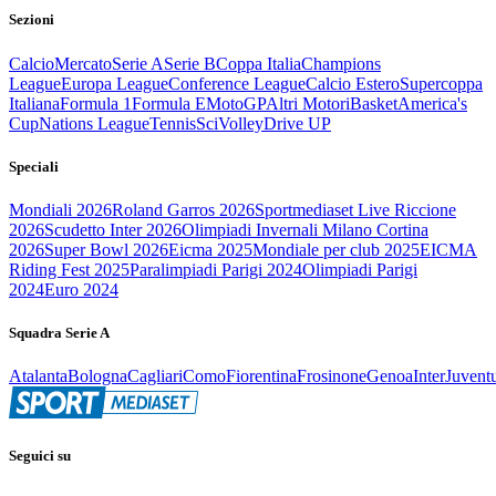
Sezioni
Calcio
Mercato
Serie A
Serie B
Coppa Italia
Champions
League
Europa League
Conference League
Calcio Estero
Supercoppa
Italiana
Formula 1
Formula E
MotoGP
Altri Motori
Basket
America's
Cup
Nations League
Tennis
Sci
Volley
Drive UP
Speciali
Mondiali 2026
Roland Garros 2026
Sportmediaset Live Riccione
2026
Scudetto Inter 2026
Olimpiadi Invernali Milano Cortina
2026
Super Bowl 2026
Eicma 2025
Mondiale per club 2025
EICMA
Riding Fest 2025
Paralimpiadi Parigi 2024
Olimpiadi Parigi
2024
Euro 2024
Squadra Serie A
Atalanta
Bologna
Cagliari
Como
Fiorentina
Frosinone
Genoa
Inter
Juvent
Seguici su