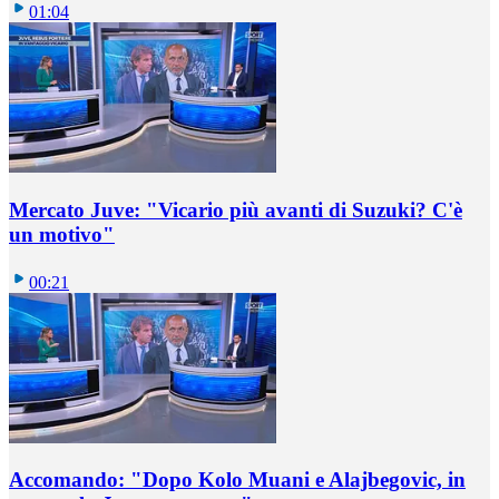
01:04
Mercato Juve: "Vicario più avanti di Suzuki? C'è
un motivo"
00:21
Accomando: "Dopo Kolo Muani e Alajbegovic, in