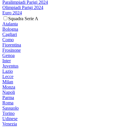
Paralimpiadi Parigi 2024
Olimpiadi Parigi 2024
Euro 2024
Squadra Serie A
Atalanta
Bologna
Cagliari
Como
Fiorentina
Frosinone
Genoa
Inter
Juventus
Lazio
Lecce
Milan
Monza
Napoli
Parma
Roma
Sassuolo
Torino
Udinese
Venezia