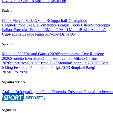
Live
Diretta Calcio
Risultati e Classifiche
Sezioni
Calcio
Mercato
Serie A
Serie B
Coppa Italia
Champions
League
Europa League
Conference League
Calcio Estero
Supercoppa
Italiana
Formula 1
Formula E
MotoGP
Altri Motori
Basket
America's
Cup
Nations League
Tennis
Sci
Volley
Drive UP
Speciali
Mondiali 2026
Roland Garros 2026
Sportmediaset Live Riccione
2026
Scudetto Inter 2026
Olimpiadi Invernali Milano Cortina
2026
Super Bowl 2026
Eicma 2025
Mondiale per club 2025
EICMA
Riding Fest 2025
Paralimpiadi Parigi 2024
Olimpiadi Parigi
2024
Euro 2024
Squadra Serie A
Atalanta
Bologna
Cagliari
Como
Fiorentina
Frosinone
Genoa
Inter
Juvent
Seguici su