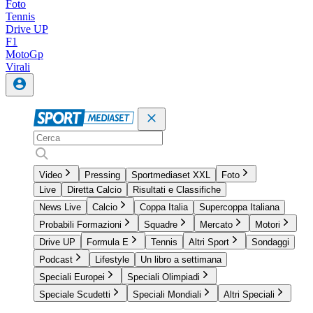
Foto
Tennis
Drive UP
F1
MotoGp
Virali
Video
Pressing
Sportmediaset XXL
Foto
Live
Diretta Calcio
Risultati e Classifiche
News Live
Calcio
Coppa Italia
Supercoppa Italiana
Probabili Formazioni
Squadre
Mercato
Motori
Drive UP
Formula E
Tennis
Altri Sport
Sondaggi
Podcast
Lifestyle
Un libro a settimana
Speciali Europei
Speciali Olimpiadi
Speciale Scudetti
Speciali Mondiali
Altri Speciali