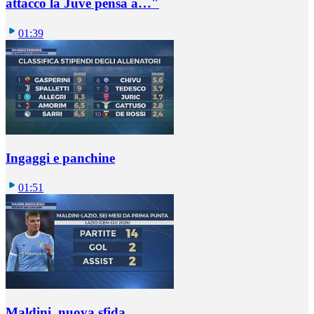
attacco la Juve pensa a…"
01:39
Ingaggi e panchine
01:51
Maldini, nuova sfida