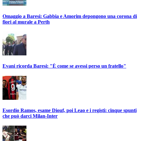
Omaggio a Baresi: Gabbia e Amorim depongono una corona di
fiori al murale a Perth
Evani ricorda Baresi: "È come se avessi perso un fratello"
Esordio Ramos, esame Diouf, poi Leao e i registi: cinque spunti
che può darci Milan-Inter