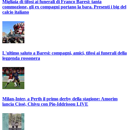
Migliaia di tifosi ai funerali di Franco Baresi: tanta
commozione, gli ex compagni portano la bara. Presenti i big del
calcio italiano
L'ultimo saluto a Baresi: compagni, amici, tifosi ai funerali della
leggenda rossonera
Milan-Inter, a Perth il primo derby della stagione: Amorim
lancia Cissè, Chivu con Pio-Iddrissou LIVE