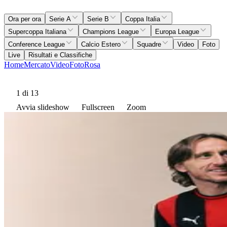
Ora per ora
Serie A
Serie B
Coppa Italia
Supercoppa Italiana
Champions League
Europa League
Conference League
Calcio Estero
Squadre
Video
Foto
Live
Risultati e Classifiche
Home
Mercato
Video
Foto
Rosa
1
di 13
Avvia slideshow
Fullscreen
Zoom