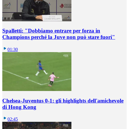
Spalletti: "Dobbiamo entrare per forza in
Champions perché la Juve non può stare fuori"
01:30
Chelsea-Juventus 0-1: gli highlights dell'amichevole
di Hong Kong
02:45