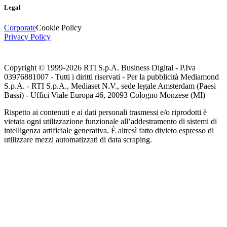
Legal
Corporate
Cookie Policy
Privacy Policy
Copyright © 1999-
2026
RTI S.p.A. Business Digital - P.Iva
03976881007 - Tutti i diritti riservati - Per la pubblicità Mediamond
S.p.A. - RTI S.p.A., Mediaset N.V., sede legale Amsterdam (Paesi
Bassi) - Uffici Viale Europa 46, 20093 Cologno Monzese (MI)
Rispetto ai contenuti e ai dati personali trasmessi e/o riprodotti è
vietata ogni utilizzazione funzionale all’addestramento di sistemi di
intelligenza artificiale generativa. È altresì fatto divieto espresso di
utilizzare mezzi automatizzati di data scraping.