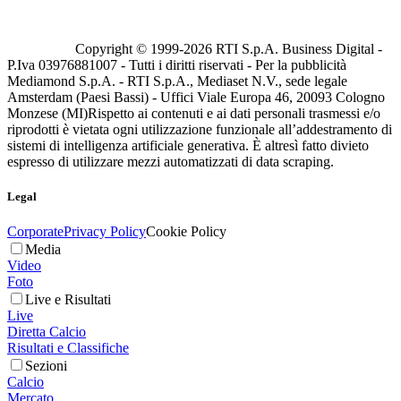
Copyright © 1999-
2026
RTI S.p.A. Business Digital -
P.Iva 03976881007 - Tutti i diritti riservati - Per la pubblicità
Mediamond S.p.A. - RTI S.p.A., Mediaset N.V., sede legale
Amsterdam (Paesi Bassi) - Uffici Viale Europa 46, 20093 Cologno
Monzese (MI)
Rispetto ai contenuti e ai dati personali trasmessi e/o
riprodotti è vietata ogni utilizzazione funzionale all’addestramento di
sistemi di intelligenza artificiale generativa. È altresì fatto divieto
espresso di utilizzare mezzi automatizzati di data scraping.
Legal
Corporate
Privacy Policy
Cookie Policy
Media
Video
Foto
Live e Risultati
Live
Diretta Calcio
Risultati e Classifiche
Sezioni
Calcio
Mercato