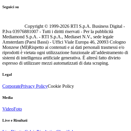
Seguici su
Copyright © 1999-
2026
RTI S.p.A. Business Digital -
P.Iva 03976881007 - Tutti i diritti riservati - Per la pubblicità
Mediamond S.p.A. - RTI S.p.A., Mediaset N.V., sede legale
Amsterdam (Paesi Bassi) - Uffici Viale Europa 46, 20093 Cologno
Monzese (MI)
Rispetto ai contenuti e ai dati personali trasmessi e/o
riprodotti è vietata ogni utilizzazione funzionale all’addestramento di
sistemi di intelligenza artificiale generativa. È altresì fatto divieto
espresso di utilizzare mezzi automatizzati di data scraping.
Legal
Corporate
Privacy Policy
Cookie Policy
Media
Video
Foto
Live e Risultati