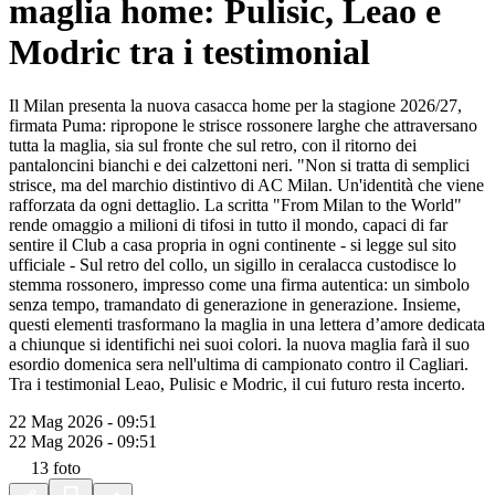
maglia home: Pulisic, Leao e
Modric tra i testimonial
Il Milan presenta la nuova casacca home per la stagione 2026/27,
firmata Puma: ripropone le strisce rossonere larghe che attraversano
tutta la maglia, sia sul fronte che sul retro, con il ritorno dei
pantaloncini bianchi e dei calzettoni neri. "Non si tratta di semplici
strisce, ma del marchio distintivo di AC Milan. Un'identità che viene
rafforzata da ogni dettaglio. La scritta "From Milan to the World"
rende omaggio a milioni di tifosi in tutto il mondo, capaci di far
sentire il Club a casa propria in ogni continente - si legge sul sito
ufficiale - Sul retro del collo, un sigillo in ceralacca custodisce lo
stemma rossonero, impresso come una firma autentica: un simbolo
senza tempo, tramandato di generazione in generazione. Insieme,
questi elementi trasformano la maglia in una lettera d’amore dedicata
a chiunque si identifichi nei suoi colori. la nuova maglia farà il suo
esordio domenica sera nell'ultima di campionato contro il Cagliari.
Tra i testimonial Leao, Pulisic e Modric, il cui futuro resta incerto.
22 Mag 2026 - 09:51
22 Mag 2026 - 09:51
13
foto