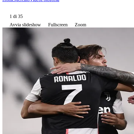
1
di 35
Avvia slideshow
Fullscreen
Zoom