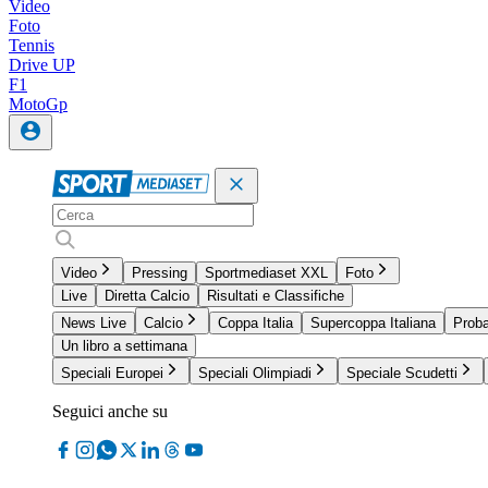
Video
Foto
Tennis
Drive UP
F1
MotoGp
Video
Pressing
Sportmediaset XXL
Foto
Live
Diretta Calcio
Risultati e Classifiche
News Live
Calcio
Coppa Italia
Supercoppa Italiana
Proba
Un libro a settimana
Speciali Europei
Speciali Olimpiadi
Speciale Scudetti
Seguici anche su