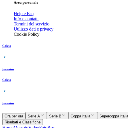
Area personale
Help e Faq
Info e contatti
Termini del servizio
Utilizzo dati e privacy
Cookie Policy
Calcio
juventus
Calcio
juventus
Ora per ora
Serie A
Serie B
Coppa Italia
Supercoppa Itali
Risultati e Classifiche
Home
Mercato
Video
Foto
Rosa