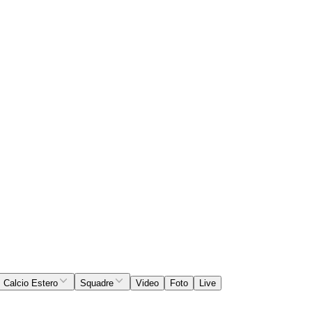
Calcio Estero
Squadre
Video
Foto
Live