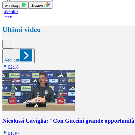
whatsapp
discover
juventus
lecce
Ultimi video
Vedi tutti
02:18
Nicolussi Caviglia: "Con Guccini grande opportunità 
01:30