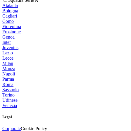
Squadra Serie A
Atalanta
Bologna
Cagliari
Como
Fiorentina
Frosinone
Genoa
Inter
Juventus
Lazio
Lecce
Milan
Monza
Napoli
Parma
Roma
Sassuolo
Torino
Udinese
Venezia
Legal
Corporate
Cookie Policy