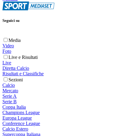
Seguici su
Media
Video
Foto
Live e Risultati
Live
Diretta Calcio
Risultati e Classifiche
Sezioni
Calcio
Mercato
Serie A
Serie B
Coppa Italia
Champions League
Europa League
Conference League
Calcio Estero
Supercoppa Italiana