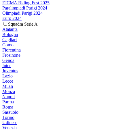
EICMA Riding Fest 2025
Paralimpiadi Parigi 2024
Olimpiadi Parigi 2024
Euro 2024
Squadra Serie A
Atalanta
Bologna
Cagliari
Como
Fiorentina
Frosinone
Genoa
Inter
Juventus
Lazio
Lecce
Milan
Monza
Napoli
Parma
Roma
Sassuolo
Torino
Udinese
Venezia