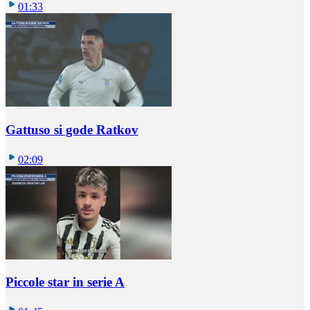
01:33
Gattuso si gode Ratkov
02:09
Piccole star in serie A