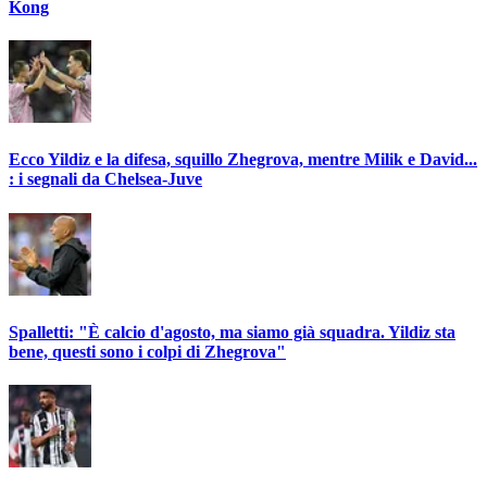
Kong
Ecco Yildiz e la difesa, squillo Zhegrova, mentre Milik e David...
: i segnali da Chelsea-Juve
Spalletti: "È calcio d'agosto, ma siamo già squadra. Yildiz sta
bene, questi sono i colpi di Zhegrova"