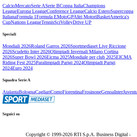
Calcio
Mercato
Serie A
Serie B
Coppa Italia
Champions
League
Europa League
Conference League
Calcio Estero
Supercoppa
Italiana
Formula 1
Formula E
MotoGP
Altri Motori
Basket
America's
Cup
Nations League
Tennis
Sci
Volley
Drive UP
Speciali
Mondiali 2026
Roland Garros 2026
Sportmediaset Live Riccione
2026
Scudetto Inter 2026
Olimpiadi Invernali Milano Cortina
2026
Super Bowl 2026
Eicma 2025
Mondiale per club 2025
EICMA
Riding Fest 2025
Paralimpiadi Parigi 2024
Olimpiadi Parigi
2024
Euro 2024
Squadra Serie A
Atalanta
Bologna
Cagliari
Como
Fiorentina
Frosinone
Genoa
Inter
Juvent
Seguici su
Copyright © 1999-
2026
RTI S.p.A. Business Digital -