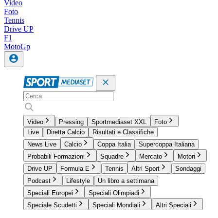
Video
Foto
Tennis
Drive UP
F1
MotoGp
Video
Pressing
Sportmediaset XXL
Foto
Live
Diretta Calcio
Risultati e Classifiche
News Live
Calcio
Coppa Italia
Supercoppa Italiana
Probabili Formazioni
Squadre
Mercato
Motori
Drive UP
Formula E
Tennis
Altri Sport
Sondaggi
Podcast
Lifestyle
Un libro a settimana
Speciali Europei
Speciali Olimpiadi
Speciale Scudetti
Speciali Mondiali
Altri Speciali