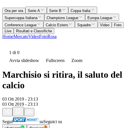
Ora per ora
Serie A
Serie B
Coppa Italia
Supercoppa Italiana
Champions League
Europa League
Conference League
Calcio Estero
Squadre
Video
Foto
Live
Risultati e Classifiche
Home
Mercato
Video
Foto
Rosa
1
di 0
Avvia slideshow
Fullscreen
Zoom
Marchisio si ritira, il saluto del
calcio
03 Ott 2019 - 23:13
03 Ott 2019 - 23:13
Segui
su
Seguici su