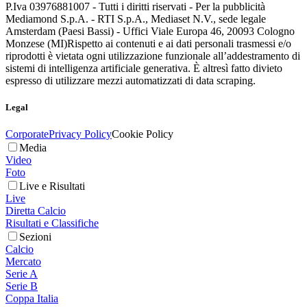
P.Iva 03976881007 - Tutti i diritti riservati - Per la pubblicità
Mediamond S.p.A. - RTI S.p.A., Mediaset N.V., sede legale
Amsterdam (Paesi Bassi) - Uffici Viale Europa 46, 20093 Cologno
Monzese (MI)
Rispetto ai contenuti e ai dati personali trasmessi e/o
riprodotti è vietata ogni utilizzazione funzionale all’addestramento di
sistemi di intelligenza artificiale generativa. È altresì fatto divieto
espresso di utilizzare mezzi automatizzati di data scraping.
Legal
Corporate
Privacy Policy
Cookie Policy
Media
Video
Foto
Live e Risultati
Live
Diretta Calcio
Risultati e Classifiche
Sezioni
Calcio
Mercato
Serie A
Serie B
Coppa Italia