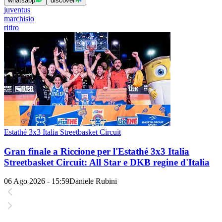
whatsapp
discover
juventus
marchisio
ritiro
Estathé 3x3 Italia Streetbasket Circuit
Gran finale a Riccione per l'Estathé 3x3 Italia
Streetbasket Circuit: All Star e DKB regine d'Italia
06 Ago 2026 - 15:59
Daniele Rubini