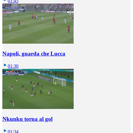
01:45
Napoli, guarda che Lucca
01:30
Nkunku torna al gol
01:34