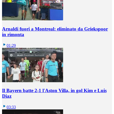
Arnaldi fuori a Montreal: eliminato da Griekspoor
in rimonta
01:29
Il Bayern batte 2-1 l'Aston Villa, in gol Kim e Luis
Diaz
03:33