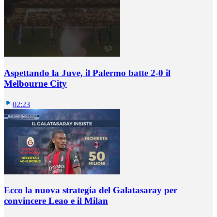
Aspettando la Juve, il Palermo batte 2-0 il
Melbourne City
02:23
Ecco la nuova strategia del Galatasaray per
convincere Leao e il Milan