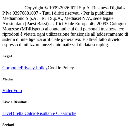
Copyright © 1999-
2026
RTI S.p.A. Business Digital -
P.Iva 03976881007 - Tutti i diritti riservati - Per la pubblicità
Mediamond S.p.A. - RTI S.p.A., Mediaset N.V., sede legale
Amsterdam (Paesi Bassi) - Uffici Viale Europa 46, 20093 Cologno
Monzese (MI)
Rispetto ai contenuti e ai dati personali trasmessi e/o
riprodotti è vietata ogni utilizzazione funzionale all’addestramento di
sistemi di intelligenza artificiale generativa. È altresì fatto divieto
espresso di utilizzare mezzi automatizzati di data scraping.
Legal
Corporate
Privacy Policy
Cookie Policy
Media
Video
Foto
Live e Risultati
Live
Diretta Calcio
Risultati e Classifiche
Sezioni