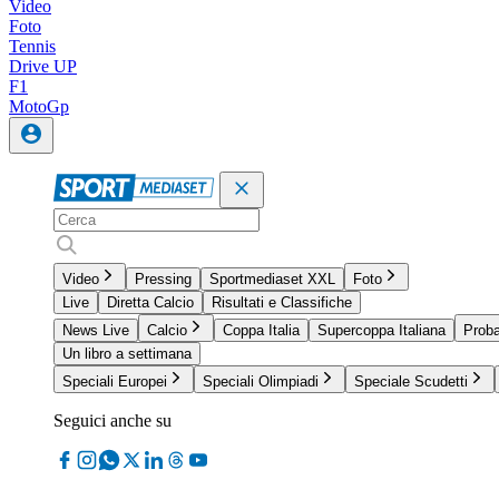
Video
Foto
Tennis
Drive UP
F1
MotoGp
Video
Pressing
Sportmediaset XXL
Foto
Live
Diretta Calcio
Risultati e Classifiche
News Live
Calcio
Coppa Italia
Supercoppa Italiana
Proba
Un libro a settimana
Speciali Europei
Speciali Olimpiadi
Speciale Scudetti
Seguici anche su