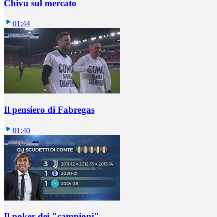
Chivu sul mercato
01:44
Il pensiero di Fabregas
01:40
Il poker dei "campioni"