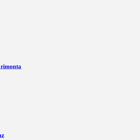
n rimonta
az