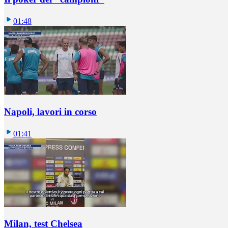
01:48
Napoli, lavori in corso
01:41
Milan, test Chelsea