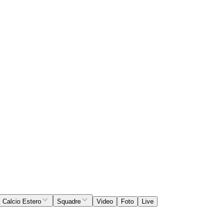
Calcio Estero
Squadre
Video
Foto
Live