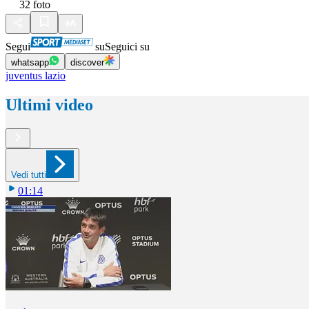
32
foto
Segui
su
Seguici su
whatsapp
discover
juventus lazio
Ultimi video
Vedi tutti
01:14