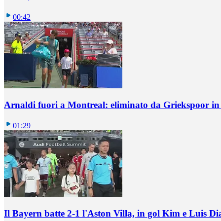
00:42
Arnaldi fuori a Montreal: eliminato da Griekspoor i
01:29
Il Bayern batte 2-1 l'Aston Villa, in gol Kim e Luis Di