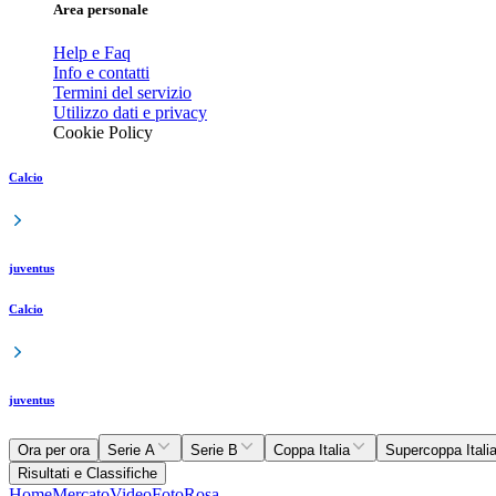
Area personale
Help e Faq
Info e contatti
Termini del servizio
Utilizzo dati e privacy
Cookie Policy
Calcio
juventus
Calcio
juventus
Ora per ora
Serie A
Serie B
Coppa Italia
Supercoppa Itali
Risultati e Classifiche
Home
Mercato
Video
Foto
Rosa