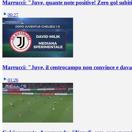
Marrucci: "Juve, quante note positive! Zero gol subiti,
00:27
Marrucci: "Juve, il centrocampo non convince e dava
01:26