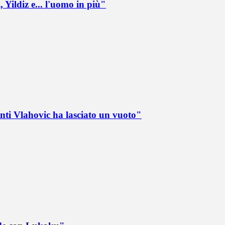
 Yildiz e... l'uomo in più"
nti Vlahovic ha lasciato un vuoto"