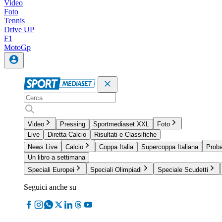
Video
Foto
Tennis
Drive UP
F1
MotoGp
Video
Pressing
Sportmediaset XXL
Foto
Live
Diretta Calcio
Risultati e Classifiche
News Live
Calcio
Coppa Italia
Supercoppa Italiana
Proba
Un libro a settimana
Speciali Europei
Speciali Olimpiadi
Speciale Scudetti
Seguici anche su