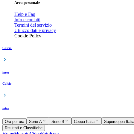
Area personale
Help e Faq
Info e contatti
Termini del servizio
Utilizzo dati e privacy
Cookie Policy
Calcio
inter
Calcio
inter
Ora per ora
Serie A
Serie B
Coppa Italia
Supercoppa Itali
Risultati e Classifiche
Home
Mercato
Video
Foto
Rosa