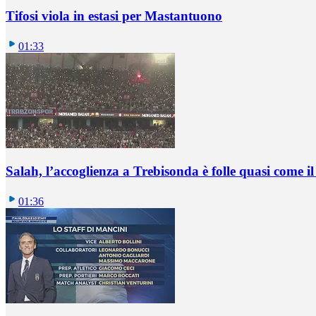
Tifosi viola in estasi per Mastantuono
01:33
Salah, l’accoglienza a Trebisonda è folle quasi come i
01:36