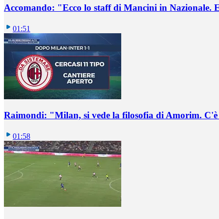
Accomando: "Ecco lo staff di Mancini in Nazionale. E 
01:51
Raimondi: "Milan, si vede la filosofia di Amorim. C'
01:58