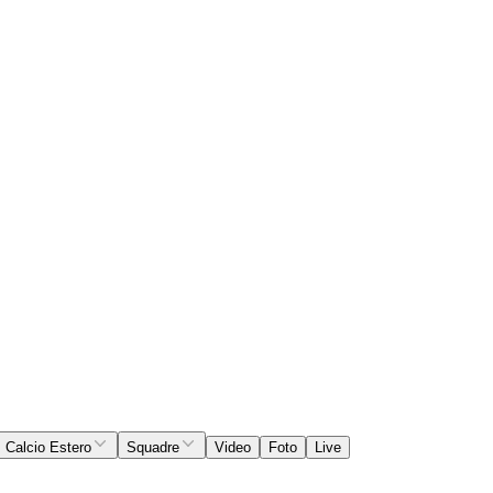
Calcio Estero
Squadre
Video
Foto
Live